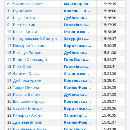
6
Якименко Орест
Маневицька...
15:25:35
7
Бурда Ілля
Ковель — Ц...
15:26:00
8
Цікун Артем
Дубівська ...
15:26:39
9
Глез Максим
Горохівськ...
15:27:35
10
Карпік Артем
Станція юн...
15:28:36
11
Новодольський Дмитро
Затурцівсь...
15:29:37
12
Гончаров Максим
Боратинськ...
15:30:35
13
Поліщук Богдан
Дубівська ...
15:31:38
14
Бейгер Олександр
Голобська ...
15:32:37
15
Глез Юрій
Горохівськ...
15:33:41
16
Федчик Олесь
Станція юн...
15:34:36
17
Дейнека Артем
Ковельська...
15:35:41
18
Тищук Микола
Камінь-Каш...
15:36:35
19
Козюпа Даниїл
Дубівська ...
15:37:38
20
Шепшелей Артур
Ковельська...
15:38:37
21
Савонік Тимофій
Боратинськ...
15:39:36
22
Римарчук Артем
Залізниця...
15:40:35
23
Дрейчан Віталій
Камінь-Каш...
15:41:37
24
Биковський Роман
Горохівськ...
15:42:38