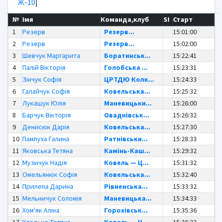
Ж-10
|
№
Імя
Команда,клуб
SI
Старт
1
Резерв
Резерв...
15:01:00
2
Резерв
Резерв...
15:02:00
3
Шевчук Маргарита
Боратинськ...
15:22:41
4
Палій Вікторія
Голобська ...
15:23:31
5
Зінчук Софія
ЦРТДЮ Колк...
15:24:33
6
Галайчук Софія
Ковельська...
15:25:32
7
Лукашук Юлія
Маневицьки...
15:26:00
8
Барчук Вікторія
Оваднівськ...
15:26:32
9
Денисюк Дарія
Ковельська...
15:27:30
10
Пампуха Галина
Ратнівськи...
15:28:33
11
Яковська Тетяна
Камінь-Каш...
15:29:32
12
Музичук Надія
Ковель — Ц...
15:31:32
13
Омельянюк Софія
Ковельська...
15:32:40
14
Прилепа Дарина
Рівненська...
15:33:32
15
Мельничук Соломія
Маневицька...
15:34:33
16
Хом'як Аліна
Горохівськ...
15:35:36
17
Кладько Тетяна
Ковель — Ц...
15:36:33