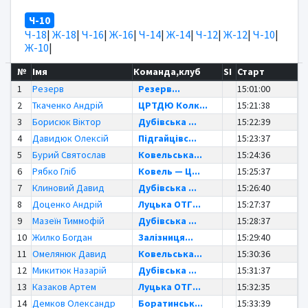
Ч-10
Ч-18
|
Ж-18
|
Ч-16
|
Ж-16
|
Ч-14
|
Ж-14
|
Ч-12
|
Ж-12
|
Ч-10
|
Ж-10
|
№
Імя
Команда,клуб
SI
Старт
1
Резерв
Резерв...
15:01:00
2
Ткаченко Андрій
ЦРТДЮ Колк...
15:21:38
3
Борисюк Віктор
Дубівська ...
15:22:39
4
Давидюк Олексій
Підгайцівс...
15:23:37
5
Бурий Святослав
Ковельська...
15:24:36
6
Рябко Гліб
Ковель — Ц...
15:25:37
7
Клиновий Давид
Дубівська ...
15:26:40
8
Доценко Андрій
Луцька ОТГ...
15:27:37
9
Мазеїн Тиммофій
Дубівська ...
15:28:37
10
Жилко Богдан
Залізниця...
15:29:40
11
Омелянюк Давид
Ковельська...
15:30:36
12
Микитюк Назарій
Дубівська ...
15:31:37
13
Казаков Артем
Луцька ОТГ...
15:32:35
14
Демков Олександр
Боратинськ...
15:33:39