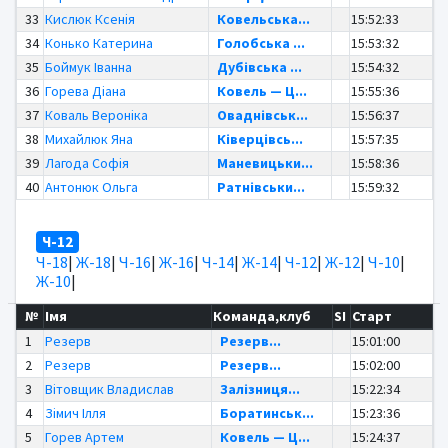
33
Кислюк Ксенія
Ковельська...
15:52:33
34
Конько Катерина
Голобська ...
15:53:32
35
Боймук Іванна
Дубівська ...
15:54:32
36
Горева Діана
Ковель — Ц...
15:55:36
37
Коваль Вероніка
Оваднівськ...
15:56:37
38
Михайлюк Яна
Ківерцівсь...
15:57:35
39
Лагода Софія
Маневицьки...
15:58:36
40
Антонюк Ольга
Ратнівськи...
15:59:32
Ч-12
Ч-18
|
Ж-18
|
Ч-16
|
Ж-16
|
Ч-14
|
Ж-14
|
Ч-12
|
Ж-12
|
Ч-10
|
Ж-10
|
№
Імя
Команда,клуб
SI
Старт
1
Резерв
Резерв...
15:01:00
2
Резерв
Резерв...
15:02:00
3
Вітовщик Владислав
Залізниця...
15:22:34
4
Зімич Ілля
Боратинськ...
15:23:36
5
Горев Артем
Ковель — Ц...
15:24:37