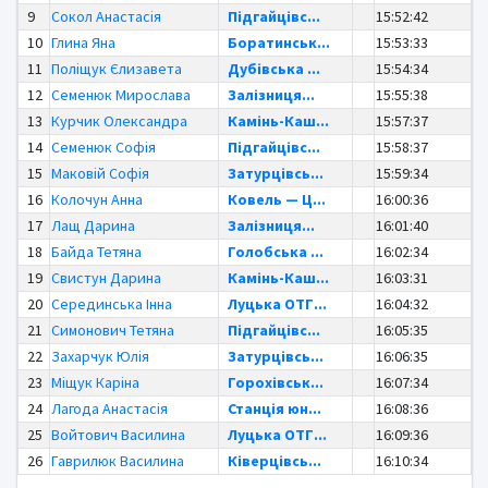
9
Сокол Анастасія
Підгайцівс...
15:52:42
10
Глина Яна
Боратинськ...
15:53:33
11
Поліщук Єлизавета
Дубівська ...
15:54:34
12
Семенюк Мирослава
Залізниця...
15:55:38
13
Курчик Олександра
Камінь-Каш...
15:57:37
14
Семенюк Софія
Підгайцівс...
15:58:37
15
Маковій Софія
Затурцівсь...
15:59:34
16
Колочун Анна
Ковель — Ц...
16:00:36
17
Лащ Дарина
Залізниця...
16:01:40
18
Байда Тетяна
Голобська ...
16:02:34
19
Свистун Дарина
Камінь-Каш...
16:03:31
20
Серединська Інна
Луцька ОТГ...
16:04:32
21
Симонович Тетяна
Підгайцівс...
16:05:35
22
Захарчук Юлія
Затурцівсь...
16:06:35
23
Міщук Каріна
Горохівськ...
16:07:34
24
Лагода Анастасія
Станція юн...
16:08:36
25
Войтович Василина
Луцька ОТГ...
16:09:36
26
Гаврилюк Василина
Ківерцівсь...
16:10:34