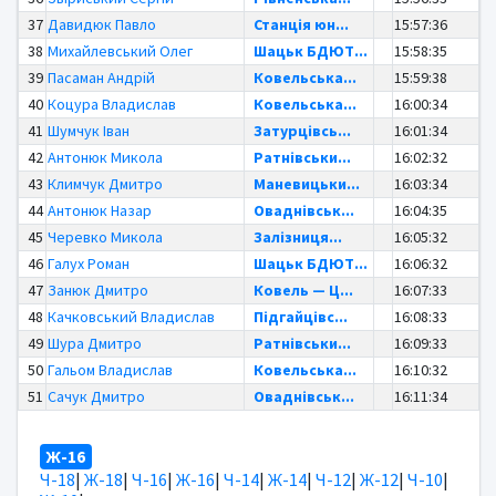
37
Давидюк Павло
Станція юн...
15:57:36
38
Михайлевський Олег
Шацьк БДЮТ...
15:58:35
39
Пасаман Андрій
Ковельська...
15:59:38
40
Коцура Владислав
Ковельська...
16:00:34
41
Шумчук Іван
Затурцівсь...
16:01:34
42
Антонюк Микола
Ратнівськи...
16:02:32
43
Климчук Дмитро
Маневицьки...
16:03:34
44
Антонюк Назар
Оваднівськ...
16:04:35
45
Черевко Микола
Залізниця...
16:05:32
46
Галух Роман
Шацьк БДЮТ...
16:06:32
47
Занюк Дмитро
Ковель — Ц...
16:07:33
48
Качковський Владислав
Підгайцівс...
16:08:33
49
Шура Дмитро
Ратнівськи...
16:09:33
50
Гальом Владислав
Ковельська...
16:10:32
51
Сачук Дмитро
Оваднівськ...
16:11:34
Ж-16
Ч-18
|
Ж-18
|
Ч-16
|
Ж-16
|
Ч-14
|
Ж-14
|
Ч-12
|
Ж-12
|
Ч-10
|