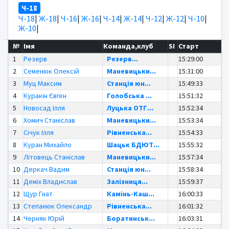
Ч-18
Ч-18
|
Ж-18
|
Ч-16
|
Ж-16
|
Ч-14
|
Ж-14
|
Ч-12
|
Ж-12
|
Ч-10
|
Ж-10
|
№
Імя
Команда,клуб
SI
Старт
1
Резерв
Резерв...
15:29:00
2
Семенюк Олексій
Маневицьки...
15:31:00
3
Муц Максим
Станція юн...
15:49:33
4
Куракін Євген
Голобська ...
15:51:32
5
Новосад Ілля
Луцька ОТГ...
15:52:34
6
Хомич Станіслав
Маневицьки...
15:53:34
7
Січук Ілля
Рівненська...
15:54:33
8
Куран Михайло
Шацьк БДЮТ...
15:55:32
9
Літовець Станіслав
Маневицьки...
15:57:34
10
Деркач Вадим
Станція юн...
15:58:34
11
Деміх Владислав
Залізниця...
15:59:37
12
Щур Гнат
Камінь-Каш...
16:00:33
13
Степанюк Олександр
Рівненська...
16:01:32
14
Черняк Юрій
Боратинськ...
16:03:31