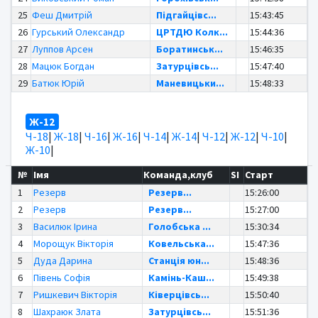
25
Феш Дмитрій
Підгайцівс...
15:43:45
26
Гурський Олександр
ЦРТДЮ Колк...
15:44:36
27
Луппов Арсен
Боратинськ...
15:46:35
28
Мацюк Богдан
Затурцівсь...
15:47:40
29
Батюк Юрій
Маневицьки...
15:48:33
Ж-12
Ч-18
|
Ж-18
|
Ч-16
|
Ж-16
|
Ч-14
|
Ж-14
|
Ч-12
|
Ж-12
|
Ч-10
|
Ж-10
|
№
Імя
Команда,клуб
SI
Старт
1
Резерв
Резерв...
15:26:00
2
Резерв
Резерв...
15:27:00
3
Василюк Ірина
Голобська ...
15:30:34
4
Морощук Вікторія
Ковельська...
15:47:36
5
Дуда Дарина
Станція юн...
15:48:36
6
Півень Софія
Камінь-Каш...
15:49:38
7
Ришкевич Вікторія
Ківерцівсь...
15:50:40
8
Шахраюк Злата
Затурцівсь...
15:51:36