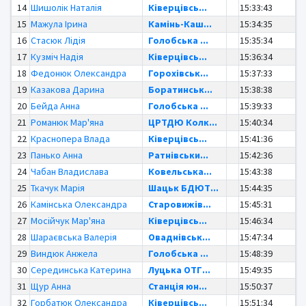
14
Шишолік Наталія
Ківерцівсь...
15:33:43
15
Мажула Ірина
Камінь-Каш...
15:34:35
16
Стасюк Лідія
Голобська ...
15:35:34
17
Кузміч Надія
Ківерцівсь...
15:36:34
18
Федонюк Олександра
Горохівськ...
15:37:33
19
Казакова Дарина
Боратинськ...
15:38:38
20
Бейда Анна
Голобська ...
15:39:33
21
Романюк Мар'яна
ЦРТДЮ Колк...
15:40:34
22
Краснопера Влада
Ківерцівсь...
15:41:36
23
Панько Анна
Ратнівськи...
15:42:36
24
Чабан Владислава
Ковельська...
15:43:38
25
Ткачук Марія
Шацьк БДЮТ...
15:44:35
26
Камінська Олександра
Старовижів...
15:45:31
27
Мосійчук Мар'яна
Ківерцівсь...
15:46:34
28
Шараєвська Валерія
Оваднівськ...
15:47:34
29
Виндюк Анжела
Голобська ...
15:48:39
30
Серединська Катерина
Луцька ОТГ...
15:49:35
31
Щур Анна
Станція юн...
15:50:37
32
Горбатюк Олександра
Ківерцівсь...
15:51:34