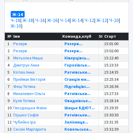
Ж-14
Ч-18
|
Ж-18
|
Ч-16
|
Ж-16
|
Ч-14
|
Ж-14
|
Ч-12
|
Ж-12
|
Ч-10
|
Ж-10
|
№
Імя
Команда,клуб
SI
Старт
1
Резерв
Резерв...
15:01:00
2
Резерв
Резерв...
15:02:00
3
Метьолка Маша
Ківерцівсь...
15:22:40
4
Дмитрук Анна
Горохівськ...
15:23:33
5
Котюх Анна
Ратнівськи...
15:24:35
6
Приймак Вікторія
Станція юн...
15:25:34
7
Феш Тетяна
Підгайцівс...
15:26:36
8
Михалевич Ольга
Ратнівськи...
15:27:33
9
Куля Тетяна
Оваднівськ...
15:28:34
10
Гвоздецька Фаїна
Шацьк БДЮТ...
15:29:35
11
Глушко Софія
Ратнівськи...
15:30:30
12
Чубейко Іра
Залізниця...
15:31:35
13
Сесюк Маргарита
Ковельська...
15:32:39