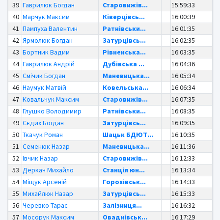
39
Гаврилюк Богдан
Старовижів...
15:59:33
40
Марчук Максим
Ківерцівсь...
16:00:39
41
Пампуха Валентин
Ратнівськи...
16:01:35
42
Ярмолюк Богдан
Затурцівсь...
16:02:35
43
Бортник Вадим
Рівненська...
16:03:35
44
Гаврилюк Андрій
Дубівська ...
16:04:36
45
Смічик Богдан
Маневицька...
16:05:34
46
Наумук Матвій
Ковельська...
16:06:34
47
Ковальчук Максим
Старовижів...
16:07:35
48
Глушко Володимир
Ратнівськи...
16:08:35
49
Сєдих Богдан
Затурцівсь...
16:09:35
50
Ткачук Роман
Шацьк БДЮТ...
16:10:35
51
Семенюк Назар
Маневицька...
16:11:36
52
Івчик Назар
Старовижів...
16:12:33
53
Деркач Михайло
Станція юн...
16:13:34
54
Міщук Арсеній
Горохівськ...
16:14:33
55
Михайлюк Назар
Затурцівсь...
16:15:33
56
Черевко Тарас
Залізниця...
16:16:32
57
Мосорук Максим
Оваднівськ...
16:17:29