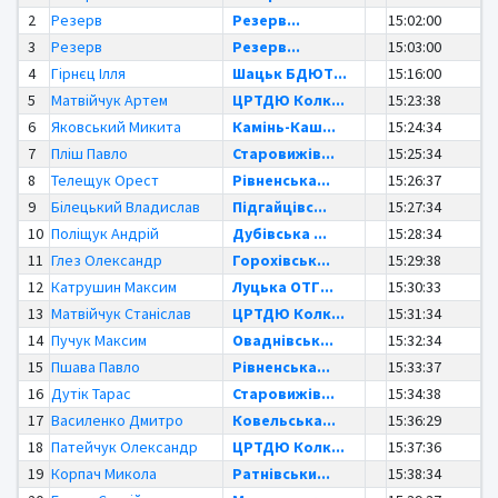
2
Резерв
Резерв...
15:02:00
3
Резерв
Резерв...
15:03:00
4
Гірнєц Ілля
Шацьк БДЮТ...
15:16:00
5
Матвійчук Артем
ЦРТДЮ Колк...
15:23:38
6
Яковський Микита
Камінь-Каш...
15:24:34
7
Пліш Павло
Старовижів...
15:25:34
8
Телещук Орест
Рівненська...
15:26:37
9
Білецький Владислав
Підгайцівс...
15:27:34
10
Поліщук Андрій
Дубівська ...
15:28:34
11
Глез Олександр
Горохівськ...
15:29:38
12
Катрушин Максим
Луцька ОТГ...
15:30:33
13
Матвійчук Станіслав
ЦРТДЮ Колк...
15:31:34
14
Пучук Максим
Оваднівськ...
15:32:34
15
Пшава Павло
Рівненська...
15:33:37
16
Дутік Тарас
Старовижів...
15:34:38
17
Василенко Дмитро
Ковельська...
15:36:29
18
Патейчук Олександр
ЦРТДЮ Колк...
15:37:36
19
Корпач Микола
Ратнівськи...
15:38:34