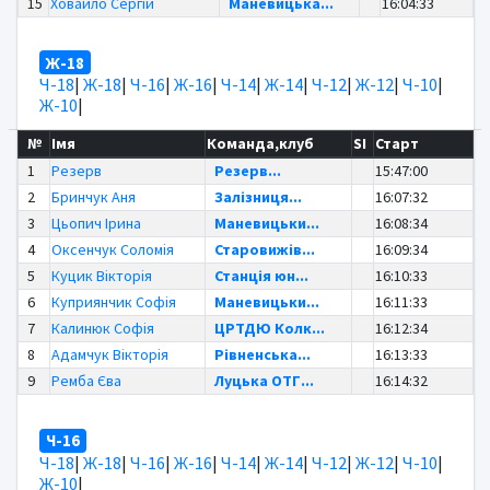
15
Ховайло Сергій
Маневицька...
16:04:33
Ж-18
Ч-18
|
Ж-18
|
Ч-16
|
Ж-16
|
Ч-14
|
Ж-14
|
Ч-12
|
Ж-12
|
Ч-10
|
Ж-10
|
№
Імя
Команда,клуб
SI
Старт
1
Резерв
Резерв...
15:47:00
2
Бринчук Аня
Залізниця...
16:07:32
3
Цьопич Ірина
Маневицьки...
16:08:34
4
Оксенчук Соломія
Старовижів...
16:09:34
5
Куцик Вікторія
Станція юн...
16:10:33
6
Куприянчик Софія
Маневицьки...
16:11:33
7
Калинюк Софія
ЦРТДЮ Колк...
16:12:34
8
Адамчук Вікторія
Рівненська...
16:13:33
9
Ремба Єва
Луцька ОТГ...
16:14:32
Ч-16
Ч-18
|
Ж-18
|
Ч-16
|
Ж-16
|
Ч-14
|
Ж-14
|
Ч-12
|
Ж-12
|
Ч-10
|
Ж-10
|