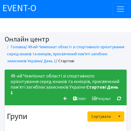
EVENT-O
Онлайн центр
Головна
/
49-ий Чемпіонат області зі спортивного орієнтування
серед юнаків та юніорів, присвячений пам'яті загиблих
захисників України
/
День 1
/ Стартові
49-ий Чемпіонат області зі спортивного
орієнтування серед юнаків та юніорів, присвячений
пам'яті загиблих захисників України
Стартові
День
1
Спліт
Результ
Групи
Toggle
Сортувати