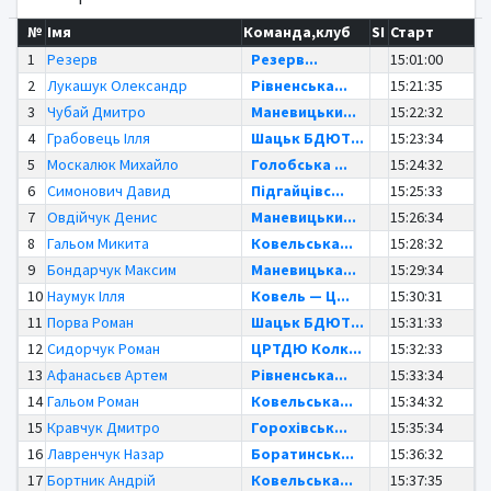
№
Імя
Команда,клуб
SI
Старт
1
Резерв
Резерв...
15:01:00
2
Лукашук Олександр
Рівненська...
15:21:35
3
Чубай Дмитро
Маневицьки...
15:22:32
4
Грабовець Ілля
Шацьк БДЮТ...
15:23:34
5
Москалюк Михайло
Голобська ...
15:24:32
6
Симонович Давид
Підгайцівс...
15:25:33
7
Овдійчук Денис
Маневицьки...
15:26:34
8
Гальом Микита
Ковельська...
15:28:32
9
Бондарчук Максим
Маневицька...
15:29:34
10
Наумук Ілля
Ковель — Ц...
15:30:31
11
Порва Роман
Шацьк БДЮТ...
15:31:33
12
Сидорчук Роман
ЦРТДЮ Колк...
15:32:33
13
Афанасьєв Артем
Рівненська...
15:33:34
14
Гальом Роман
Ковельська...
15:34:32
15
Кравчук Дмитро
Горохівськ...
15:35:34
16
Лавренчук Назар
Боратинськ...
15:36:32
17
Бортник Андрій
Ковельська...
15:37:35