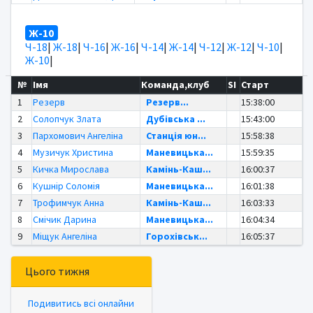
Ж-10
Ч-18
|
Ж-18
|
Ч-16
|
Ж-16
|
Ч-14
|
Ж-14
|
Ч-12
|
Ж-12
|
Ч-10
|
Ж-10
|
№
Імя
Команда,клуб
SI
Старт
1
Резерв
Резерв...
15:38:00
2
Солопчук Злата
Дубівська ...
15:43:00
3
Пархомович Ангеліна
Станція юн...
15:58:38
4
Музичук Христина
Маневицька...
15:59:35
5
Кичка Мирослава
Камінь-Каш...
16:00:37
6
Кушнір Соломія
Маневицька...
16:01:38
7
Трофимчук Анна
Камінь-Каш...
16:03:33
8
Смічик Дарина
Маневицька...
16:04:34
9
Міщук Ангеліна
Горохівськ...
16:05:37
Цього тижня
Подивитись всі онлайни