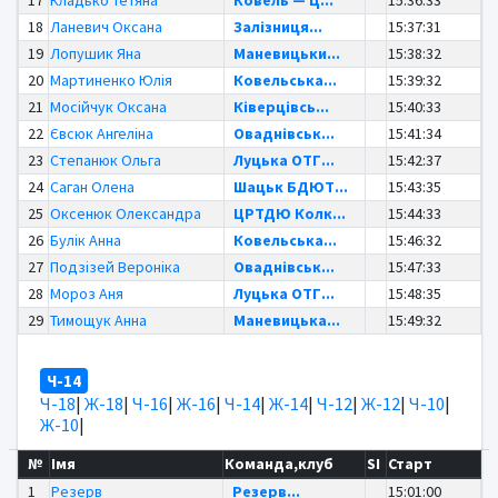
18
Ланевич Оксана
Залізниця...
15:37:31
19
Лопушик Яна
Маневицьки...
15:38:32
20
Мартиненко Юлія
Ковельська...
15:39:32
21
Мосійчук Оксана
Ківерцівсь...
15:40:33
22
Євсюк Ангеліна
Оваднівськ...
15:41:34
23
Степанюк Ольга
Луцька ОТГ...
15:42:37
24
Саган Олена
Шацьк БДЮТ...
15:43:35
25
Оксенюк Олександра
ЦРТДЮ Колк...
15:44:33
26
Булік Анна
Ковельська...
15:46:32
27
Подзізей Вероніка
Оваднівськ...
15:47:33
28
Мороз Аня
Луцька ОТГ...
15:48:35
29
Тимощук Анна
Маневицька...
15:49:32
Ч-14
Ч-18
|
Ж-18
|
Ч-16
|
Ж-16
|
Ч-14
|
Ж-14
|
Ч-12
|
Ж-12
|
Ч-10
|
Ж-10
|
№
Імя
Команда,клуб
SI
Старт
1
Резерв
Резерв...
15:01:00