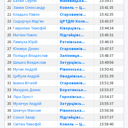
20
Батюк Сергій
Маневицька...
15:39:37
21
Занюк Олександр
Ковель — Ц...
15:41:35
22
Кладько Павло
Старовижів...
15:42:35
23
Сидорчук Мар'ян
ЦРТДЮ Колк...
15:43:37
24
Гаврилюк Тимофій
Ківерцівсь...
15:44:34
25
Матіюк Павло
Підгайцівс...
15:45:32
26
Пампуха Юрій
Ратнівськи...
15:46:33
27
Юхимук Денис
Старовижів...
15:47:37
28
Поліщук Владеслав
Залізниця...
15:48:37
29
Шишко Владислав
Затурцівсь...
15:49:56
30
Мучак Андрій
Рівненська...
15:50:42
31
Цибуля Андрій
Оваднівськ...
15:51:39
32
Іванка Віталій
Старовижів...
15:52:38
33
Мазурок Денис
Боратинськ...
15:53:37
34
Ліра Орест
Горохівськ...
15:54:37
35
Музичук Андрій
Затурцівсь...
15:55:37
36
Шевчук Максим
Рівненська...
15:56:36
37
Сокол Захар
Підгайцівс...
15:57:37
38
Смітюх Тимофій
Ковель — Ц...
15:58:40