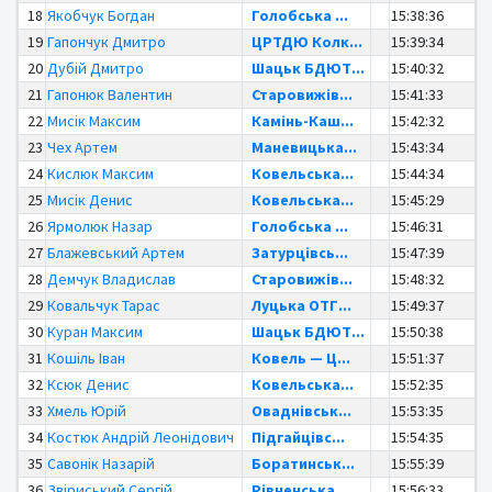
18
Якобчук Богдан
Голобська ...
15:38:36
19
Гапончук Дмитро
ЦРТДЮ Колк...
15:39:34
20
Дубій Дмитро
Шацьк БДЮТ...
15:40:32
21
Гапонюк Валентин
Старовижів...
15:41:33
22
Мисік Максим
Камінь-Каш...
15:42:32
23
Чех Артем
Маневицька...
15:43:34
24
Кислюк Максим
Ковельська...
15:44:34
25
Мисік Денис
Ковельська...
15:45:29
26
Ярмолюк Назар
Голобська ...
15:46:31
27
Блажевський Артем
Затурцівсь...
15:47:39
28
Демчук Владислав
Старовижів...
15:48:32
29
Ковальчук Тарас
Луцька ОТГ...
15:49:37
30
Куран Максим
Шацьк БДЮТ...
15:50:38
31
Кошіль Іван
Ковель — Ц...
15:51:37
32
Ксюк Денис
Ковельська...
15:52:35
33
Хмель Юрій
Оваднівськ...
15:53:35
34
Костюк Андрій Леонідович
Підгайцівс...
15:54:35
35
Савонік Назарій
Боратинськ...
15:55:39
36
Звіриський Сергій
Рівненська...
15:56:33