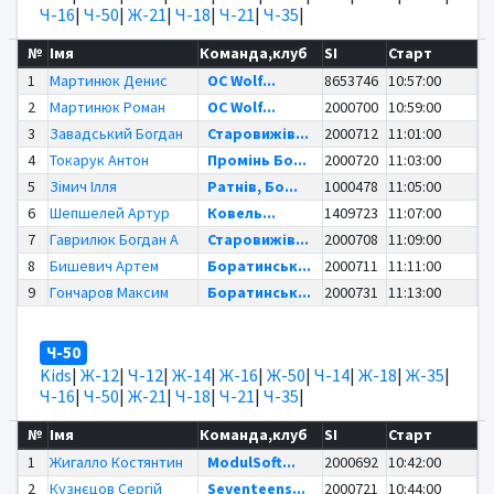
Ч-16
|
Ч-50
|
Ж-21
|
Ч-18
|
Ч-21
|
Ч-35
|
№
Імя
Команда,клуб
SI
Старт
1
Мартинюк Денис
OC Wolf...
8653746
10:57:00
2
Мартинюк Роман
OC Wolf...
2000700
10:59:00
3
Завадський Богдан
Старовижів...
2000712
11:01:00
4
Токарук Антон
Промінь Бо...
2000720
11:03:00
5
Зімич Ілля
Ратнів, Бо...
1000478
11:05:00
6
Шепшелей Артур
Ковель...
1409723
11:07:00
7
Гаврилюк Богдан А
Старовижів...
2000708
11:09:00
8
Бишевич Артем
Боратинськ...
2000711
11:11:00
9
Гончаров Максим
Боратинськ...
2000731
11:13:00
Ч-50
Kids
|
Ж-12
|
Ч-12
|
Ж-14
|
Ж-16
|
Ж-50
|
Ч-14
|
Ж-18
|
Ж-35
|
Ч-16
|
Ч-50
|
Ж-21
|
Ч-18
|
Ч-21
|
Ч-35
|
№
Імя
Команда,клуб
SI
Старт
1
Жигалло Костянтин
ModulSoft...
2000692
10:42:00
2
Кузнєцов Сергій
Seventeens...
2000721
10:44:00