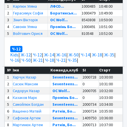
1
Карпюк Уляна
ЛФСО...
1000485
10:48:00
2
Герасимук Софія
Боратинськ...
1000479
10:49:00
3
Зінич Вікторія
OC Wolf...
8543808
10:50:00
4
Савонік Уляна
Промінь Бо...
1000491
10:51:00
5
Войтович Орися
OC Wolf...
810548
10:52:00
Ч-12
Kids
|
Ж-12
|
Ч-12
|
Ж-14
|
Ж-16
|
Ж-50
|
Ч-14
|
Ж-18
|
Ж-35
|
Ч-16
|
Ч-50
|
Ж-21
|
Ч-18
|
Ч-21
|
Ч-35
|
№
Імя
Команда,клуб
SI
Старт
1
Харчук Назар
Seventeens...
2000728
10:30:00
2
Сасюк Максим
Seventeens...
0
10:31:00
3
Сидорук Назар
OC Wolf...
2000705
10:32:00
4
Казаков Марк
Промінь Бо...
0
10:33:00
5
Самойлюк Богдан
Seventeens...
2000734
10:34:00
6
Ващенко Матвій
Ратнів, Бо...
2000724
10:35:00
7
Сафонов Артем
Seventeens...
1409750
10:36:00
8
Мартинюк Артем
Ратнів, Бо...
2000713
10:37:00