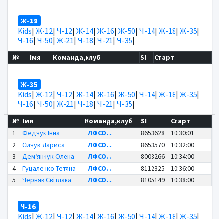
Ж-18
Kids
|
Ж-12
|
Ч-12
|
Ж-14
|
Ж-16
|
Ж-50
|
Ч-14
|
Ж-18
|
Ж-35
|
Ч-16
|
Ч-50
|
Ж-21
|
Ч-18
|
Ч-21
|
Ч-35
|
№
Імя
Команда,клуб
SI
Старт
Ж-35
Kids
|
Ж-12
|
Ч-12
|
Ж-14
|
Ж-16
|
Ж-50
|
Ч-14
|
Ж-18
|
Ж-35
|
Ч-16
|
Ч-50
|
Ж-21
|
Ч-18
|
Ч-21
|
Ч-35
|
№
Імя
Команда,клуб
SI
Старт
1
Федчук Інна
ЛФСО...
8653628
10:30:01
2
Сичук Лариса
ЛФСО...
8653570
10:32:00
3
Дем‘янчук Олена
ЛФСО...
8003266
10:34:00
4
Гуцаленко Тетяна
ЛФСО...
8112325
10:36:00
5
Черняк Світлана
ЛФСО...
8105149
10:38:00
Ч-16
Kids
|
Ж-12
|
Ч-12
|
Ж-14
|
Ж-16
|
Ж-50
|
Ч-14
|
Ж-18
|
Ж-35
|