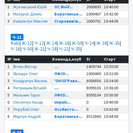
1
Жуковський Юрій
OC Wolf...
2000693
10:40:00
2
Мазурок Денис
Боратинськ...
1000467
10:42:00
3
Ковальчук Максим
Старовижів...
2000701
10:44:00
Ч-21
Kids
|
Ж-12
|
Ч-12
|
Ж-14
|
Ж-16
|
Ж-50
|
Ч-14
|
Ж-18
|
Ж-35
|
Ч-16
|
Ч-50
|
Ж-21
|
Ч-18
|
Ч-21
|
Ч-35
|
№
Імя
Команда,клуб
SI
Старт
1
Вітюк Віктор
...
1409744
10:30:00
2
Ярощук Олег
ЛФСО...
1000469
10:32:00
3
Кондрачук Василь
'ОКСО'Равл...
8006856
10:34:00
4
Петришин Віталій
....
8099103
10:36:00
5
Мельник Тарас
ЛФСО...
8099104
10:38:00
6
Оксенчук Назар
Impuls...
0
10:40:00
7
Порубай Олег
Особисто...
0
10:42:00
8
Марчук Андрій
Боратинськ...
8532860
10:44:00
Ч-35