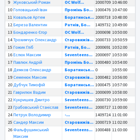
9
Жуковський Роман
OC Wolf...
2000709
10:46:00
10
Головацький Іван
Промінь Бо...
1000476
10:47:00
11
Ковальов Артем
Боратинськ...
2000718
10:48:00
12
Береза Валентин
Ратнів, Бо...
1409732
10:49:00
13
Бондаренко Єгор
OC Wolf...
2000698
10:50:00
14
Трохимчук Олександр
Старовижів...
2000733
10:50:59
15
Гожик Гліб
Ратнів, Бо...
2000691
10:52:00
16
Еслюк Максим
Seventeens...
2000697
10:53:00
17
Павлюк Андрій
Промінь Бо...
1000480
10:54:00
18
Демков Олександр
Боратинськ...
0
10:55:00
19
Семенюк Максим
Старовижів...
1000482
10:56:00
20
Дубчук Тимофій
Боратинськ...
1000475
10:57:00
21
Гаврилюк Вадим
Старовижів...
2000699
10:58:00
22
Кукришев Дмитро
Seventeens...
2000730
10:59:00
23
Грабовський Станіслав
Seventeens...
2000727
11:00:00
24
Петрук Володимир
-...
1409724
11:01:00
25
Сандер Максим
Старовижів...
2000719
11:02:00
26
Фальфушинський
Seventeens...
1000488
11:03:00
Максим