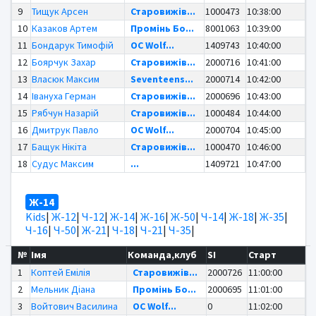
9
Тищук Арсен
Старовижів...
1000473
10:38:00
10
Казаков Артем
Промінь Бо...
8001063
10:39:00
11
Бондарук Тимофій
OC Wolf...
1409743
10:40:00
12
Боярчук Захар
Старовижів...
2000716
10:41:00
13
Власюк Максим
Seventeens...
2000714
10:42:00
14
Івануха Герман
Старовижів...
2000696
10:43:00
15
Рябчун Назарій
Старовижів...
1000484
10:44:00
16
Дмитрук Павло
OC Wolf...
2000704
10:45:00
17
Бащук Нікіта
Старовижів...
1000470
10:46:00
18
Судус Максим
...
1409721
10:47:00
Ж-14
Kids
|
Ж-12
|
Ч-12
|
Ж-14
|
Ж-16
|
Ж-50
|
Ч-14
|
Ж-18
|
Ж-35
|
Ч-16
|
Ч-50
|
Ж-21
|
Ч-18
|
Ч-21
|
Ч-35
|
№
Імя
Команда,клуб
SI
Старт
1
Коптей Емілія
Старовижів...
2000726
11:00:00
2
Мельник Діана
Промінь Бо...
2000695
11:01:00
3
Войтович Василина
OC Wolf...
0
11:02:00