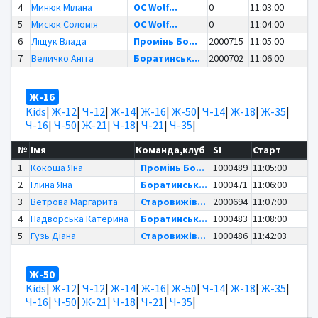
4
Минюк Мілана
OC Wolf...
0
11:03:00
5
Мисюк Соломія
OC Wolf...
0
11:04:00
6
Ліщук Влада
Промінь Бо...
2000715
11:05:00
7
Величко Аніта
Боратинськ...
2000702
11:06:00
Ж-16
Kids
|
Ж-12
|
Ч-12
|
Ж-14
|
Ж-16
|
Ж-50
|
Ч-14
|
Ж-18
|
Ж-35
|
Ч-16
|
Ч-50
|
Ж-21
|
Ч-18
|
Ч-21
|
Ч-35
|
№
Імя
Команда,клуб
SI
Старт
1
Кокоша Яна
Промінь Бо...
1000489
11:05:00
2
Глина Яна
Боратинськ...
1000471
11:06:00
3
Ветрова Маргарита
Старовижів...
2000694
11:07:00
4
Надворська Катерина
Боратинськ...
1000483
11:08:00
5
Гузь Діана
Старовижів...
1000486
11:42:03
Ж-50
Kids
|
Ж-12
|
Ч-12
|
Ж-14
|
Ж-16
|
Ж-50
|
Ч-14
|
Ж-18
|
Ж-35
|
Ч-16
|
Ч-50
|
Ж-21
|
Ч-18
|
Ч-21
|
Ч-35
|