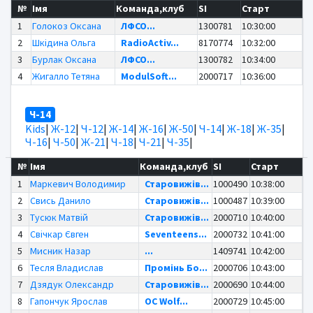
№
Імя
Команда,клуб
SI
Старт
1
Голокоз Оксана
ЛФСО...
1300781
10:30:00
2
Шкідина Ольга
RadioActiv...
8170774
10:32:00
3
Бурлак Оксана
ЛФСО...
1300782
10:34:00
4
Жигалло Тетяна
ModulSoft...
2000717
10:36:00
Ч-14
Kids
|
Ж-12
|
Ч-12
|
Ж-14
|
Ж-16
|
Ж-50
|
Ч-14
|
Ж-18
|
Ж-35
|
Ч-16
|
Ч-50
|
Ж-21
|
Ч-18
|
Ч-21
|
Ч-35
|
№
Імя
Команда,клуб
SI
Старт
1
Маркевич Володимир
Старовижів...
1000490
10:38:00
2
Свись Данило
Старовижів...
1000487
10:39:00
3
Тусюк Матвій
Старовижів...
2000710
10:40:00
4
Свічкар Євген
Seventeens...
2000732
10:41:00
5
Мисник Назар
...
1409741
10:42:00
6
Тесля Владислав
Промінь Бо...
2000706
10:43:00
7
Дзядук Олександр
Старовижів...
2000690
10:44:00
8
Гапончук Ярослав
OC Wolf...
2000729
10:45:00