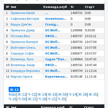
№
Імя
Команда,клуб
SI
Старт
1
Примачок Емілія
...
1409733
0:00
2
Сафонова Вікторія
Seventeens...
0
0:00
3
Ващук Дем'ян
Стохід...
0
0:00
4
Примачок Дамір
OC Wolf...
1249068
9:30:00
5
Пєскова Віка
ЛФСО...
1409747
10:32:21
6
Примачок Валерія
OC Wolf...
1409730
10:37:04
7
Войтович Олесь
OC Wolf...
1000481
10:37:05
8
Сидорук Софія
OC Wolf...
1000477
10:37:07
9
Волинець Лука
Садок "Кал...
1249064
10:47:43
10
Волинець Захар
ЛФСО...
1409742
10:47:44
11
Бондарук Вероніка
OC Wolf...
1409739
11:13:24
12
Марчук Орися
Боратинськ...
8105148
11:13:28
Ж-12
Kids
|
Ж-12
|
Ч-12
|
Ж-14
|
Ж-16
|
Ж-50
|
Ч-14
|
Ж-18
|
Ж-35
|
Ч-16
|
Ч-50
|
Ж-21
|
Ч-18
|
Ч-21
|
Ч-35
|
№
Імя
Команда,клуб
SI
Старт