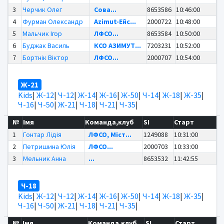
3
Черчик Олег
Сова...
8653586
10:46:00
4
Фурман Олександр
Azimut-Ейс...
2000722
10:48:00
5
Мальчик Ігор
ЛФСО...
8653584
10:50:00
6
Буджак Василь
КСО АЗИМУТ...
7203231
10:52:00
7
Бортнік Віктор
ЛФСО...
2000707
10:54:00
Ж-21
Kids
|
Ж-12
|
Ч-12
|
Ж-14
|
Ж-16
|
Ж-50
|
Ч-14
|
Ж-18
|
Ж-35
|
Ч-16
|
Ч-50
|
Ж-21
|
Ч-18
|
Ч-21
|
Ч-35
|
№
Імя
Команда,клуб
SI
Старт
1
Гонтар Лідія
ЛФСО, Міст...
1249088
10:31:00
2
Петришина Юлія
ЛФСО...
2000703
10:33:00
3
Мельник Анна
...
8653532
11:42:55
Ч-18
Kids
|
Ж-12
|
Ч-12
|
Ж-14
|
Ж-16
|
Ж-50
|
Ч-14
|
Ж-18
|
Ж-35
|
Ч-16
|
Ч-50
|
Ж-21
|
Ч-18
|
Ч-21
|
Ч-35
|
№
Імя
Команда,клуб
SI
Старт