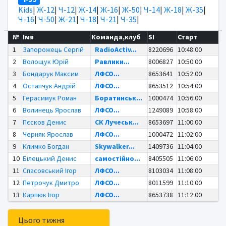
Kids
|
Ж-12
|
Ч-12
|
Ж-14
|
Ж-16
|
Ж-50
|
Ч-14
|
Ж-18
|
Ж-35
|
Ч-16
|
Ч-50
|
Ж-21
|
Ч-18
|
Ч-21
|
Ч-35
|
№
Імя
Команда,клуб
SI
Старт
1
Запорожець Сергій
RadioActiv...
8220696
10:48:00
2
Волощук Юрій
Равлики...
8006827
10:50:00
3
Бондарук Максим
ЛФСО...
8653641
10:52:00
4
Остапчук Андрій
ЛФСО...
8653512
10:54:00
5
Герасимук Роман
Боратинськ...
1000474
10:56:00
6
Волинець Ярослав
ЛФСО...
1249089
10:58:00
7
Пєсков Денис
СК Лучеськ...
8653697
11:00:00
8
Черняк Ярослав
ЛФСО...
1000472
11:02:00
9
Климко Богдан
Skywalker...
1409736
11:04:00
10
Білецький Денис
самостійно...
8405505
11:06:00
11
Спасовський Ігор
ЛФСО...
8103034
11:08:00
12
Петрочук Дмитро
ЛФСО...
8011599
11:10:00
13
Карпюк Ігор
ЛФСО...
8653738
11:12:00
Цього тижня