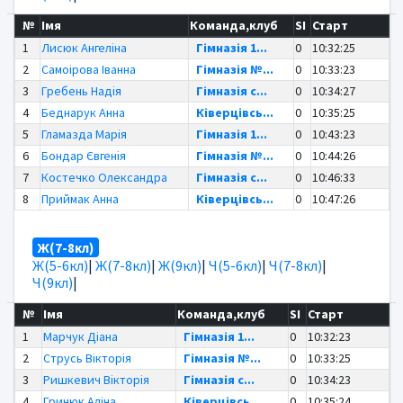
№
Імя
Команда,клуб
SI
Старт
1
Лисюк Ангеліна
Гімназія 1...
0
10:32:25
2
Самоірова Іванна
Гімназія №...
0
10:33:23
3
Гребень Надія
Гімназія с...
0
10:34:27
4
Беднарук Анна
Ківерцівсь...
0
10:35:25
5
Гламазда Марія
Гімназія 1...
0
10:43:23
6
Бондар Євгенія
Гімназія №...
0
10:44:26
7
Костечко Олександра
Гімназія с...
0
10:46:33
8
Приймак Анна
Ківерцівсь...
0
10:47:26
Ж(7-8кл)
Ж(5-6кл)
|
Ж(7-8кл)
|
Ж(9кл)
|
Ч(5-6кл)
|
Ч(7-8кл)
|
Ч(9кл)
|
№
Імя
Команда,клуб
SI
Старт
1
Марчук Діана
Гімназія 1...
0
10:32:23
2
Струсь Вікторія
Гімназія №...
0
10:33:25
3
Ришкевич Вікторія
Гімназія с...
0
10:34:23
4
Гринюк Аліна
Ківерцівсь...
0
10:35:24