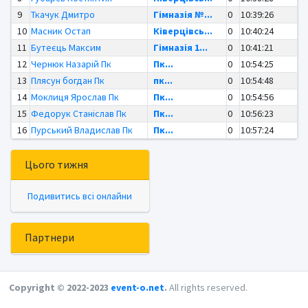
9
Ткачук Дмитро
Гімназія №...
0
10:39:26
10
Масник Остап
Ківерцівсь...
0
10:40:24
11
Бутеєць Максим
Гімназія 1...
0
10:41:21
12
Чернюк Назарій Пк
Пк...
0
10:54:25
13
Плясун богдан Пк
пк...
0
10:54:48
14
Моклиця Ярослав Пк
Пк...
0
10:54:56
15
Федорук Станіслав Пк
Пк...
0
10:56:23
16
Пурський Владислав Пк
Пк...
0
10:57:24
Цього тижня
Подивитись всі онлайни
Партнери
Copyright © 2022-2023
event-o.net
.
All rights reserved.