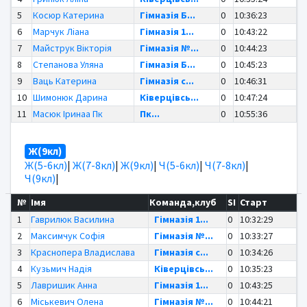
5
Косюр Катерина
Гімназія Б...
0
10:36:23
6
Марчук Ліана
Гімназія 1...
0
10:43:22
7
Майструк Вікторія
Гімназія №...
0
10:44:23
8
Степанова Уляна
Гімназія Б...
0
10:45:23
9
Ваць Катерина
Гімназія с...
0
10:46:31
10
Шимонюк Дарина
Ківерцівсь...
0
10:47:24
11
Масюк Іринаа Пк
Пк...
0
10:55:36
Ж(9кл)
Ж(5-6кл)
|
Ж(7-8кл)
|
Ж(9кл)
|
Ч(5-6кл)
|
Ч(7-8кл)
|
Ч(9кл)
|
№
Імя
Команда,клуб
SI
Старт
1
Гаврилюк Василина
Гімназія 1...
0
10:32:29
2
Максимчук Софія
Гімназія №...
0
10:33:27
3
Краснопера Владислава
Гімназія с...
0
10:34:26
4
Кузьмич Надія
Ківерцівсь...
0
10:35:23
5
Лавришик Анна
Гімназія 1...
0
10:43:25
6
Міськевич Олена
Гімназія №...
0
10:44:21