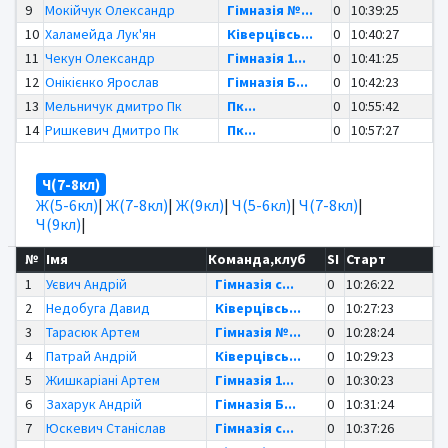
9
Мокійчук Олександр
Гімназія №...
0
10:39:25
10
Халамейда Лук'ян
Ківерцівсь...
0
10:40:27
11
Чекун Олександр
Гімназія 1...
0
10:41:25
12
Онікієнко Ярослав
Гімназія Б...
0
10:42:23
13
Мельничук дмитро Пк
Пк...
0
10:55:42
14
Ришкевич Дмитро Пк
Пк...
0
10:57:27
Ч(7-8кл)
Ж(5-6кл)
|
Ж(7-8кл)
|
Ж(9кл)
|
Ч(5-6кл)
|
Ч(7-8кл)
|
Ч(9кл)
|
№
Імя
Команда,клуб
SI
Старт
1
Уєвич Андрій
Гімназія с...
0
10:26:22
2
Недобуга Давид
Ківерцівсь...
0
10:27:23
3
Тарасюк Артем
Гімназія №...
0
10:28:24
4
Патрай Андрій
Ківерцівсь...
0
10:29:23
5
Жишкаріані Артем
Гімназія 1...
0
10:30:23
6
Захарук Андрій
Гімназія Б...
0
10:31:24
7
Юскевич Станіслав
Гімназія с...
0
10:37:26