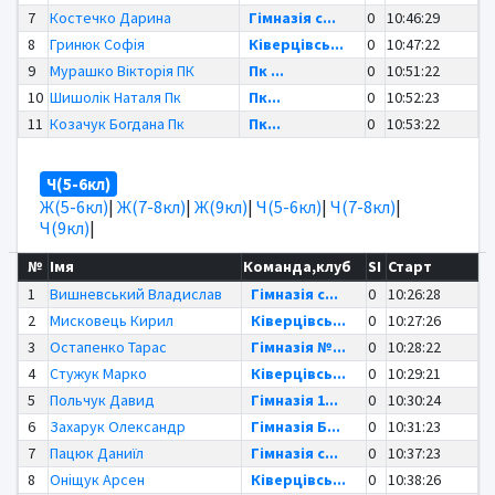
7
Костечко Дарина
Гімназія с...
0
10:46:29
8
Гринюк Софія
Ківерцівсь...
0
10:47:22
9
Мурашко Вікторія ПК
Пк ...
0
10:51:22
10
Шишолік Наталя Пк
Пк...
0
10:52:23
11
Козачук Богдана Пк
Пк...
0
10:53:22
Ч(5-6кл)
Ж(5-6кл)
|
Ж(7-8кл)
|
Ж(9кл)
|
Ч(5-6кл)
|
Ч(7-8кл)
|
Ч(9кл)
|
№
Імя
Команда,клуб
SI
Старт
1
Вишневський Владислав
Гімназія с...
0
10:26:28
2
Мисковець Кирил
Ківерцівсь...
0
10:27:26
3
Остапенко Тарас
Гімназія №...
0
10:28:22
4
Стужук Марко
Ківерцівсь...
0
10:29:21
5
Польчук Давид
Гімназія 1...
0
10:30:24
6
Захарук Олександр
Гімназія Б...
0
10:31:23
7
Пацюк Даниїл
Гімназія с...
0
10:37:23
8
Оніщук Арсен
Ківерцівсь...
0
10:38:26