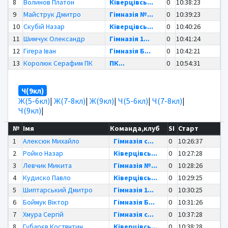
8
Волинов Платон
Ківерцівсь...
0
10:38:23
9
Майструк Дмитро
Гімназія №...
0
10:39:23
10
Скубій Назар
Ківерцівсь...
0
10:40:26
11
Шимчук Олександр
Гімназія 1...
0
10:41:24
12
Гігера Іван
Гімназія Б...
0
10:42:21
13
Королюк Серафим ПК
ПК...
0
10:54:31
Ч(9кл)
Ж(5-6кл)
|
Ж(7-8кл)
|
Ж(9кл)
|
Ч(5-6кл)
|
Ч(7-8кл)
|
Ч(9кл)
|
№
Імя
Команда,клуб
SI
Старт
1
Алексюк Михайло
Гімназія с...
0
10:26:37
2
Ройко Назар
Ківерцівсь...
0
10:27:28
3
Левчик Микита
Гімназія №...
0
10:28:26
4
Кудиско Павло
Ківерцівсь...
0
10:29:25
5
Шиптарський Дмитро
Гімназія 1...
0
10:30:25
6
Боймук Віктор
Гімназія Б...
0
10:31:26
7
Хмура Сергій
Гімназія с...
0
10:37:28
8
Губарєв Костянтин
Ківерцівсь...
0
10:38:28