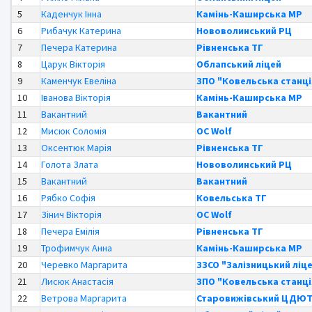
5
Каденчук Інна
Камінь-Каширська МР
6
Рибачук Катерина
Нововолинський РЦ
7
Печера Катерина
Рівненська ТГ
8
Царук Вікторія
Облапський ліцей
9
Каменчук Евеліна
ЗПО "Ковельська станці
10
Іванова Вікторія
Камінь-Каширська МР
11
Вакантний
Вакантний
12
Мисюк Соломія
OC Wolf
13
Оксентюк Марія
Рівненська ТГ
14
Голота Злата
Нововолинський РЦ
15
Вакантний
Вакантний
16
Рябко Софія
Ковельська ТГ
17
Зінич Вікторія
OC Wolf
18
Печера Емілія
Рівненська ТГ
19
Трофимчук Анна
Камінь-Каширська МР
20
Черевко Маргарита
ЗЗСО "Залізницький ліце
21
Лисюк Анастасія
ЗПО "Ковельська станці
22
Ветрова Маргарита
Старовижівський ЦДЮ