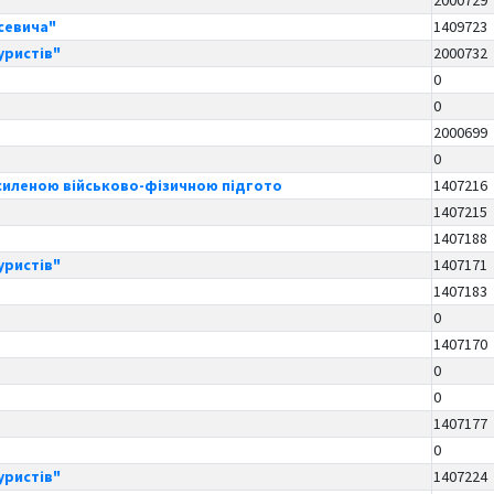
2000729
асевича"
1409723
уристів"
2000732
0
0
2000699
0
осиленою військово-фізичною підгото
1407216
1407215
1407188
уристів"
1407171
1407183
0
1407170
0
0
1407177
0
уристів"
1407224