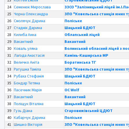
23
Коптей Емілія
Старовижівський ЦДЮТ
24
Семенюк Мирослава
ЗЗСО "Залізницький ліцей ім.І.П
25
Чорна Олександра
ЗПО "Ковельська станція юних т
26
Смолячук Дарина
Поліське
27
Стаднік Дарина
Шацький БДЮТ
28
Килиба Анна
Облапський ліцей
29
Вакантний
Вакантний
30
Коваль уляна
Волинський обласний ліцей з п
31
Лагода Анастасія
Камінь-Каширська МР
32
Величко Аніта
Боратинська ТГ
33
Ратушна Таміла
ЗПО "Ковельська станція юних т
34
Рубаха Стефанія
Шацький БДЮТ
35
Бондар Тетяна
Поліське
36
Пасечник Марія
OC Wolf
37
Вакантний
Вакантний
38
Поліщук Віталіна
Шацький БДЮТ
39
Гузь Діана
Старовижівський ЦДЮТ
40
Кабарчук Дарина
Поліське
41
Шишко Вікторія
ЗПО "Ковельська станція юних т