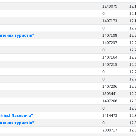
1249079
12:
0
12:
1407173
12:
0
12:
я юних туристів"
1407198
12:
1407237
12:
0
12:
1407164
12:
1407219
12:
0
12:
0
12:
1407236
12:
1503441
12:
1407206
12:
0
12:
й ім.І.Пасевича"
1414473
12:
я юних туристів"
0
12:
Т
2000717
12: