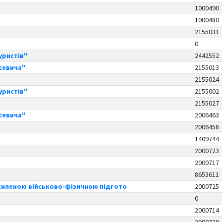
1000490
1000480
2155031
0
уристів"
2442552
асевича"
2155013
2155024
уристів"
2155002
2155027
асевича"
2006463
2006458
1409744
2000723
2000717
8653611
осиленою військово-фізичною підгото
2000725
0
2000714