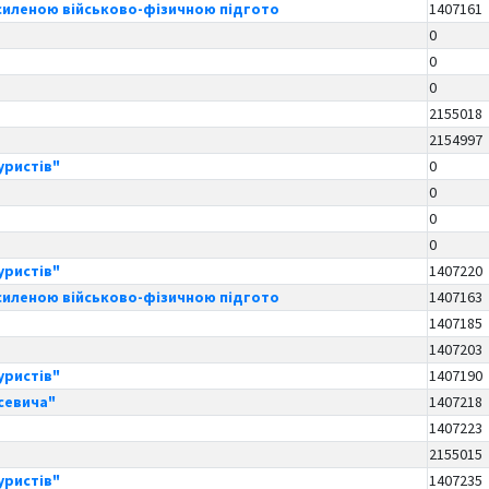
осиленою військово-фізичною підгото
1407161
0
0
0
2155018
2154997
уристів"
0
0
0
0
уристів"
1407220
осиленою військово-фізичною підгото
1407163
1407185
1407203
уристів"
1407190
асевича"
1407218
1407223
2155015
уристів"
1407235