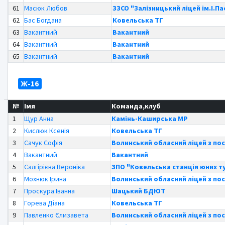
61
Масюк Любов
ЗЗСО "Залізницький ліцей ім.І.П
62
Бас Богдана
Ковельська ТГ
63
Вакантний
Вакантний
64
Вакантний
Вакантний
65
Вакантний
Вакантний
Ж-16
№
Імя
Команда,клуб
1
Щур Анна
Камінь-Каширська МР
2
Кислюк Ксенія
Ковельська ТГ
3
Сачук Софія
Волинський обласний ліцей з по
4
Вакантний
Вакантний
5
Салгірієва Вероніка
ЗПО "Ковельська станція юних т
6
Мохнюк Ірина
Волинський обласний ліцей з по
7
Проскура Іванна
Шацький БДЮТ
8
Горева Діана
Ковельська ТГ
9
Павленко Єлизавета
Волинський обласний ліцей з по