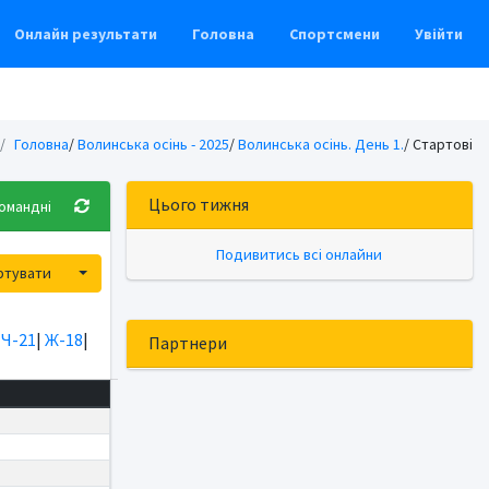
Онлайн результати
Головна
Спортсмени
Увійти
Головна
/
Волинська осінь - 2025
/
Волинська осінь. День 1.
/ Стартові
Цього тижня
омандні
Подивитись всі онлайни
Toggle Dropdown
ртувати
|
Ч-21
|
Ж-18
|
Партнери