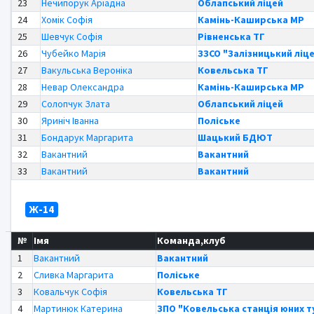
23
Нечипорук Аріадна
Облапський ліцей
24
Хомік Софія
Камінь-Каширська МР
25
Шевчук Софія
Рівненська ТГ
26
Чубейко Марія
ЗЗСО "Залізницький ліце
27
Вакульська Вероніка
Ковельська ТГ
28
Невар Олександра
Камінь-Каширська МР
29
Солопчук Злата
Облапський ліцей
30
Яриніч Іванна
Поліське
31
Бондарук Маргарита
Шацький БДЮТ
32
Вакантний
Вакантний
33
Вакантний
Вакантний
Ж-14
№
Імя
Команда,клуб
1
Вакантний
Вакантний
2
Сливка Маргарита
Поліське
3
Ковальчук Софія
Ковельська ТГ
4
Мартинюк Катерина
ЗПО "Ковельська станція юних т