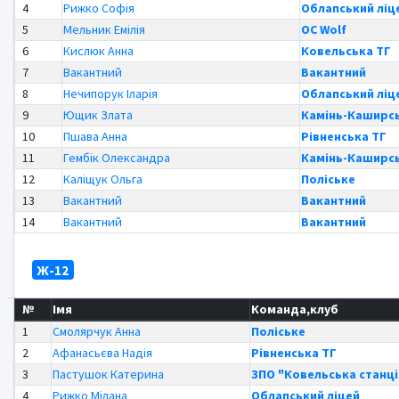
4
Рижко Софія
Облапський ліц
5
Мельник Емілія
OC Wolf
6
Кислюк Анна
Ковельська ТГ
7
Вакантний
Вакантний
8
Нечипорук Іларія
Облапський ліц
9
Ющик Злата
Камінь-Каширс
10
Пшава Анна
Рівненська ТГ
11
Гембік Олександра
Камінь-Каширс
12
Каліщук Ольга
Поліське
13
Вакантний
Вакантний
14
Вакантний
Вакантний
Ж-12
№
Імя
Команда,клуб
1
Смолярчук Анна
Поліське
2
Афанасьєва Надія
Рівненська ТГ
3
Пастушок Катерина
ЗПО "Ковельська станці
4
Рижко Мілана
Облапський ліцей