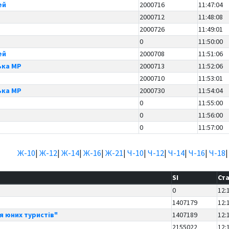
ей
2000716
11:47:04
2000712
11:48:08
2000726
11:49:01
0
11:50:00
ей
2000708
11:51:06
ька МР
2000713
11:52:06
2000710
11:53:01
ька МР
2000730
11:54:04
0
11:55:00
0
11:56:00
0
11:57:00
Ж-10
|
Ж-12
|
Ж-14
|
Ж-16
|
Ж-21
|
Ч-10
|
Ч-12
|
Ч-14
|
Ч-16
|
Ч-18
SI
Ст
0
12:
1407179
12:
я юних туристів"
1407189
12:
2155022
12: