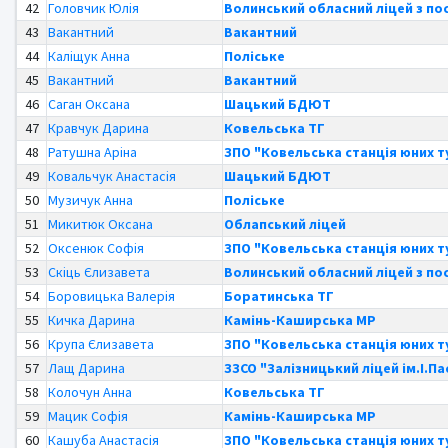
42
Головчик Юлія
Волинський обласний ліцей з п
43
Вакантний
Вакантний
44
Каліщук Анна
Поліське
45
Вакантний
Вакантний
46
Саган Оксана
Шацький БДЮТ
47
Кравчук Дарина
Ковельська ТГ
48
Ратушна Аріна
ЗПО "Ковельська станція юних т
49
Ковальчук Анастасія
Шацький БДЮТ
50
Музичук Анна
Поліське
51
Микитюк Оксана
Облапський ліцей
52
Оксенюк Софія
ЗПО "Ковельська станція юних т
53
Скіць Єлизавета
Волинський обласний ліцей з п
54
Боровицька Валерія
Боратинська ТГ
55
Кичка Дарина
Камінь-Каширська МР
56
Крупа Єлизавета
ЗПО "Ковельська станція юних т
57
Лащ Дарина
ЗЗСО "Залізницький ліцей ім.І.П
58
Колочун Анна
Ковельська ТГ
59
Мацик Софія
Камінь-Каширська МР
60
Кашуба Анастасія
ЗПО "Ковельська станція юних т