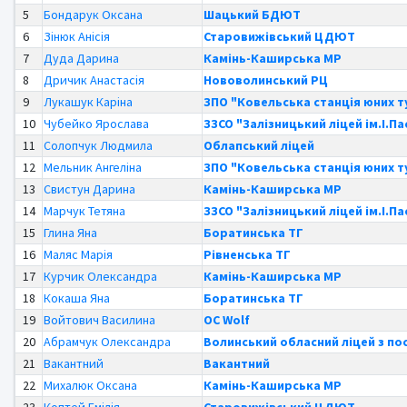
5
Бондарук Оксана
Шацький БДЮТ
6
Зінюк Анісія
Старовижівський ЦДЮТ
7
Дуда Дарина
Камінь-Каширська МР
8
Дричик Анастасія
Нововолинський РЦ
9
Лукашук Каріна
ЗПО "Ковельська станція юних т
10
Чубейко Ярослава
ЗЗСО "Залізницький ліцей ім.І.П
11
Солопчук Людмила
Облапський ліцей
12
Мельник Ангеліна
ЗПО "Ковельська станція юних т
13
Свистун Дарина
Камінь-Каширська МР
14
Марчук Тетяна
ЗЗСО "Залізницький ліцей ім.І.П
15
Глина Яна
Боратинська ТГ
16
Маляс Марія
Рівненська ТГ
17
Курчик Олександра
Камінь-Каширська МР
18
Кокаша Яна
Боратинська ТГ
19
Войтович Василина
OC Wolf
20
Абрамчук Олександра
Волинський обласний ліцей з п
21
Вакантний
Вакантний
22
Михалюк Оксана
Камінь-Каширська МР