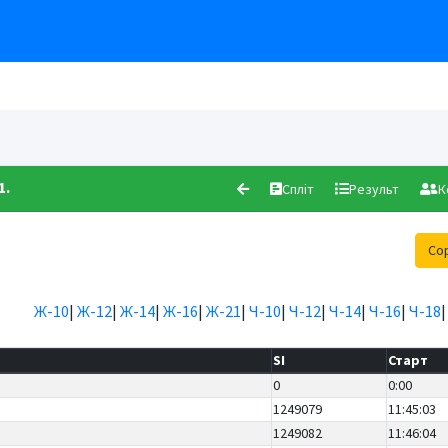
1.
Спліт
Результ
К
Со
Ж-10
|
Ж-12
|
Ж-14
|
Ж-16
|
Ж-21
|
Ч-10
|
Ч-12
|
Ч-14
|
Ч-16
|
Ч-18
SI
Старт
0
0:00
1249079
11:45:03
1249082
11:46:04