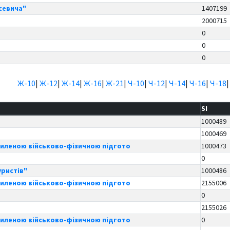
асевича"
1407199
2000715
0
0
0
Ж-10
|
Ж-12
|
Ж-14
|
Ж-16
|
Ж-21
|
Ч-10
|
Ч-12
|
Ч-14
|
Ч-16
|
Ч-18
SI
1000489
1000469
силеною військово-фізичною підгото
1000473
0
уристів"
1000486
силеною військово-фізичною підгото
2155006
0
2155026
силеною військово-фізичною підгото
0