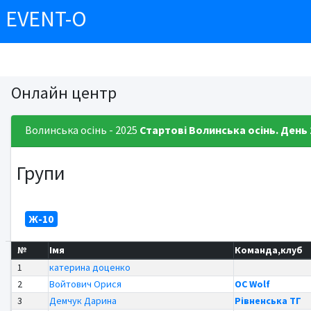
EVENT-O
Онлайн центр
Волинська осінь - 2025
Стартові
Волинська осінь. День 
Групи
Ж-10
№
Імя
Команда,клуб
1
катерина доценко
2
Войтович Орися
OC Wolf
3
Демчук Дарина
Рівненська ТГ