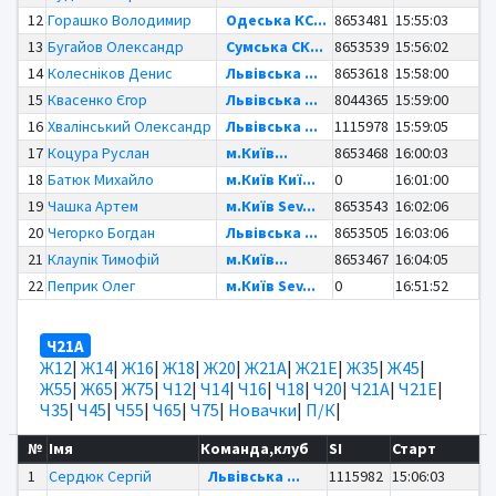
12
Горашко Володимир
Одеська КС...
8653481
15:55:03
13
Бугайов Олександр
Сумська СК...
8653539
15:56:02
14
Колесніков Денис
Львівська ...
8653618
15:58:00
15
Квасенко Єгор
Львівська ...
8044365
15:59:00
16
Хвалінський Олександр
Львівська ...
1115978
15:59:05
17
Коцура Руслан
м.Київ...
8653468
16:00:03
18
Батюк Михайло
м.Київ Киї...
0
16:01:00
19
Чашка Артем
м.Київ Sev...
8653543
16:02:06
20
Чегорко Богдан
Львівська ...
8653505
16:03:06
21
Клаупік Тимофій
м.Київ...
8653467
16:04:05
22
Пеприк Олег
м.Київ Sev...
0
16:51:52
Ч21А
Ж12
|
Ж14
|
Ж16
|
Ж18
|
Ж20
|
Ж21А
|
Ж21Е
|
Ж35
|
Ж45
|
Ж55
|
Ж65
|
Ж75
|
Ч12
|
Ч14
|
Ч16
|
Ч18
|
Ч20
|
Ч21А
|
Ч21Е
|
Ч35
|
Ч45
|
Ч55
|
Ч65
|
Ч75
|
Новачки
|
П/К
|
№
Імя
Команда,клуб
SI
Старт
1
Сердюк Сергій
Львівська ...
1115982
15:06:03