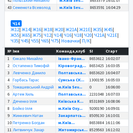
42
Польський Михайло
м.Київ Sev...
8653579
16:01:07
43
Семенюта Всеволод
м.Київ Sev...
8653591
16:04:29
Ч14
Ж12
|
Ж14
|
Ж16
|
Ж18
|
Ж20
|
Ж21А
|
Ж21Е
|
Ж35
|
Ж45
|
Ж55
|
Ж65
|
Ж75
|
Ч12
|
Ч14
|
Ч16
|
Ч18
|
Ч20
|
Ч21А
|
Ч21Е
|
Ч35
|
Ч45
|
Ч55
|
Ч65
|
Ч75
|
Новачки
|
П/К
|
№
Імя
Команда,клуб
SI
Старт
1
Єнкало Михайло
Івано-Фран...
8653612
16:02:07
2
Остапенко Тимофій
Кіровоград...
8653425
16:03:05
3
Левченко Данило
Полтавська...
8653620
16:04:07
4
Горбась Тарас
Сумська СК...
1300195
16:05:03
5
Томашевський Андрій
м.Київ Sev...
0
16:06:00
6
Артем Хиль
Полтавська...
2231048
16:07:03
7
Дяченко Ілля
Київська K...
8531869
16:08:06
8
Бойко Ілля
м.Київ Oxy...
9200190
16:09:01
9
Жинкевич Натан
Закарпатсь...
8509130
16:10:01
10
Петренко Богдан
м.Київ...
8653884
16:11:06
11
Литвинчук Захар
Житомирськ...
8529563
16:12:02