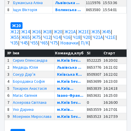
7
Бужанська Аліна
Львівська ...
1115976
15:53:36
8
Іщук ВІкторія
Волинська ...
8653580
15:54:01
Ж20
Ж12
|
Ж14
|
Ж16
|
Ж18
|
Ж20
|
Ж21А
|
Ж21Е
|
Ж35
|
Ж45
|
Ж55
|
Ж65
|
Ж75
|
Ч12
|
Ч14
|
Ч16
|
Ч18
|
Ч20
|
Ч21А
|
Ч21Е
|
Ч35
|
Ч45
|
Ч55
|
Ч65
|
Ч75
|
Новачки
|
П/К
|
№
Імя
Команда,клуб
SI
Старт
1
Сирих Олександра
м.Київ Sev...
8522225
16:20:02
2
Медвідь Юлія
Львівська ...
8653776
16:21:02
3
Сокур Дар’я
Київська K...
8509307
16:22:02
4
Бородавка Софія
м.Київ Sev...
8653699
16:23:03
5
Токарюк Анастасія
м.Київ...
8653839
16:24:18
6
Магас Євгенія
Івано-Фран...
8653631
16:25:03
7
Аскерова Світлана
м.Київ Sev...
0
16:26:00
8
Ухо Дарина
м.Київ...
8653559
16:27:01
9
Мізернюк Мирослава
м.Київ Sev...
8653523
16:27:59