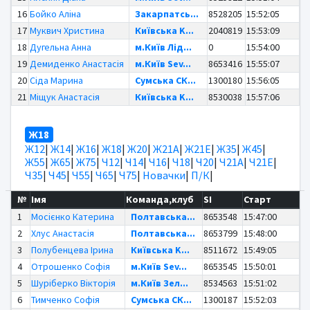
16
Бойко Аліна
Закарпатсь...
8528205
15:52:05
17
Муквич Христина
Київська K...
2040819
15:53:09
18
Дугельна Анна
м.Київ Лід...
0
15:54:00
19
Демиденко Анастасія
м.Київ Sev...
8653416
15:55:07
20
Сіда Марина
Сумська СК...
1300180
15:56:05
21
Міщук Анастасія
Київська K...
8530038
15:57:06
Ж18
Ж12
|
Ж14
|
Ж16
|
Ж18
|
Ж20
|
Ж21А
|
Ж21Е
|
Ж35
|
Ж45
|
Ж55
|
Ж65
|
Ж75
|
Ч12
|
Ч14
|
Ч16
|
Ч18
|
Ч20
|
Ч21А
|
Ч21Е
|
Ч35
|
Ч45
|
Ч55
|
Ч65
|
Ч75
|
Новачки
|
П/К
|
№
Імя
Команда,клуб
SI
Старт
1
Мосієнко Катерина
Полтавська...
8653548
15:47:00
2
Хлус Анастасія
Полтавська...
8653799
15:48:00
3
Полубенцева Ірина
Київська K...
8511672
15:49:05
4
Отрошенко Софія
м.Київ Sev...
8653545
15:50:01
5
Шуріберко Вікторія
м.Київ Зел...
8534563
15:51:02
6
Тимченко Софія
Сумська СК...
1300187
15:52:03