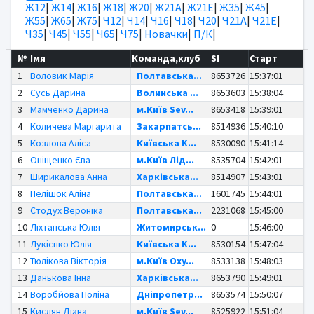
Ж12
|
Ж14
|
Ж16
|
Ж18
|
Ж20
|
Ж21А
|
Ж21Е
|
Ж35
|
Ж45
|
Ж55
|
Ж65
|
Ж75
|
Ч12
|
Ч14
|
Ч16
|
Ч18
|
Ч20
|
Ч21А
|
Ч21Е
|
Ч35
|
Ч45
|
Ч55
|
Ч65
|
Ч75
|
Новачки
|
П/К
|
№
Імя
Команда,клуб
SI
Старт
1
Воловик Марія
Полтавська...
8653726
15:37:01
2
Сусь Дарина
Волинська ...
8653603
15:38:04
3
Мамченко Дарина
м.Київ Sev...
8653418
15:39:01
4
Количева Маргарита
Закарпатсь...
8514936
15:40:10
5
Козлова Аліса
Київська K...
8530090
15:41:14
6
Оніщенко Єва
м.Київ Лід...
8535704
15:42:01
7
Ширикалова Анна
Харківська...
8514907
15:43:01
8
Пелішок Аліна
Полтавська...
1601745
15:44:01
9
Стодух Вероніка
Полтавська...
2231068
15:45:00
10
Ліхтанська Юлія
Житомирськ...
0
15:46:00
11
Лукієнко Юлія
Київська K...
8530154
15:47:04
12
Тюлікова Вікторія
м.Київ Oxy...
8533138
15:48:03
13
Данькова Інна
Харківська...
8653790
15:49:01
14
Воробйова Поліна
Дніпропетр...
8653574
15:50:07
15
Кислян Діана
м.Київ Sev...
8525922
15:51:04