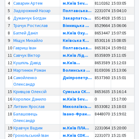
4
Саварин Артем
м.Київ Sev...
8110262
15:03:05
5
Задорожний Назар
Полтавська...
2231074
15:04:10
6
Думанчук Богдан
Закарпатсь...
8514928
15:05:11
7
Трачук Ростислав
Вінницька ...
8529664
15:06:06
8
Баглей Даніл
м.Київ Oxy...
8653447
15:07:05
9
Міщук Михайло
Київська K...
8530116
15:08:05
10
Гавриш Іван
Полтавська...
8653824
15:09:02
11
Савчук Віктор
м.Київ Лід...
8535809
15:11:05
12
Кушпіль Давід
м.Київ...
8653589
15:12:03
13
Мартинюк Роман
Волинська ...
8103036
15:13:06
14
Самойленко
Дніпропетр...
8537360
15:15:01
Олександр
15
Кривцов Олексій
Сумська СК...
8653635
15:16:14
16
Королюк Данило
м.Київ Sev...
0
15:17:00
17
Литвин Ярослав
Миколаївсь...
8533082
15:18:03
18
Балашовець
Івано-Фран...
8448070
15:19:02
Олександр
19
Кравчук Вадим
м.Київ ПЛА...
2231064
15:20:00
20
Грохольський Іван
м.Київ СОК...
2231073
15:21:05