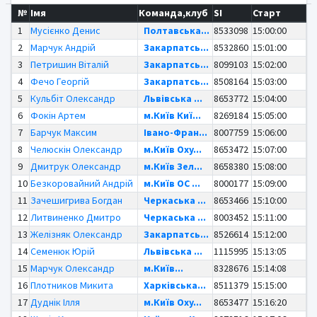
№
Імя
Команда,клуб
SI
Старт
1
Мусієнко Денис
Полтавська...
8533098
15:00:00
2
Марчук Андрій
Закарпатсь...
8532860
15:01:00
3
Петришин Віталій
Закарпатсь...
8099103
15:02:00
4
Фечо Георгій
Закарпатсь...
8508164
15:03:00
5
Кульбіт Олександр
Львівська ...
8653772
15:04:00
6
Фокін Артем
м.Київ Киї...
8269184
15:05:00
7
Барчук Максим
Івано-Фран...
8007759
15:06:00
8
Челюскін Олександр
м.Київ Oxy...
8653472
15:07:00
9
Дмитрук Олександр
м.Київ Зел...
8658380
15:08:00
10
Безкоровайний Андрій
м.Київ OC ...
8000177
15:09:00
11
Зачешигрива Богдан
Черкаська ...
8653466
15:10:00
12
Литвиненко Дмитро
Черкаська ...
8003452
15:11:00
13
Желізняк Олександр
Закарпатсь...
8526614
15:12:00
14
Семенюк Юрій
Львівська ...
1115995
15:13:05
15
Марчук Олександр
м.Київ...
8328676
15:14:08
16
Плотников Микита
Харківська...
8511379
15:15:00
17
Дуднік Ілля
м.Київ Oxy...
8653477
15:16:20