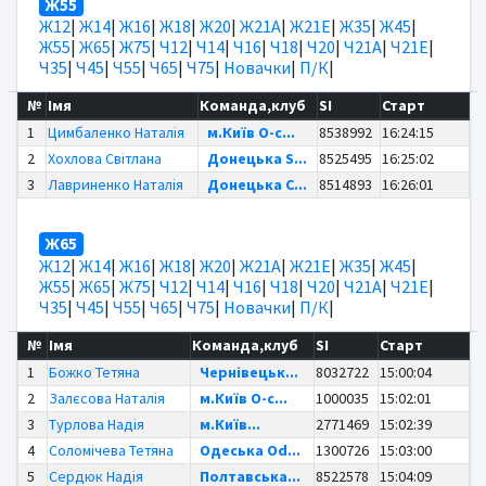
Ж55
Ж12
|
Ж14
|
Ж16
|
Ж18
|
Ж20
|
Ж21А
|
Ж21Е
|
Ж35
|
Ж45
|
Ж55
|
Ж65
|
Ж75
|
Ч12
|
Ч14
|
Ч16
|
Ч18
|
Ч20
|
Ч21А
|
Ч21Е
|
Ч35
|
Ч45
|
Ч55
|
Ч65
|
Ч75
|
Новачки
|
П/К
|
№
Імя
Команда,клуб
SI
Старт
1
Цимбаленко Наталія
м.Київ O-c...
8538992
16:24:15
2
Хохлова Світлана
Донецька S...
8525495
16:25:02
3
Лавриненко Наталія
Донецька С...
8514893
16:26:01
Ж65
Ж12
|
Ж14
|
Ж16
|
Ж18
|
Ж20
|
Ж21А
|
Ж21Е
|
Ж35
|
Ж45
|
Ж55
|
Ж65
|
Ж75
|
Ч12
|
Ч14
|
Ч16
|
Ч18
|
Ч20
|
Ч21А
|
Ч21Е
|
Ч35
|
Ч45
|
Ч55
|
Ч65
|
Ч75
|
Новачки
|
П/К
|
№
Імя
Команда,клуб
SI
Старт
1
Божко Тетяна
Чернівецьк...
8032722
15:00:04
2
Залєсова Наталія
м.Київ O-c...
1000035
15:02:01
3
Турлова Надія
м.Київ...
2771469
15:02:39
4
Соломічева Тетяна
Одеська Od...
1300726
15:03:00
5
Сердюк Надія
Полтавська...
8522578
15:04:09