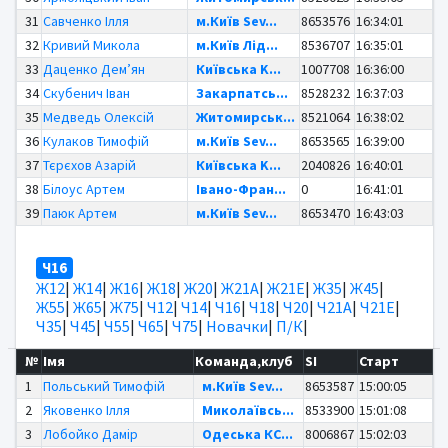
31
Савченко Ілля
м.Київ Sev...
8653576
16:34:01
32
Кривий Микола
м.Київ Лід...
8536707
16:35:01
33
Даценко Дем’ян
Київська K...
1007708
16:36:00
34
Скубенич Іван
Закарпатсь...
8528232
16:37:03
35
Медведь Олексій
Житомирськ...
8521064
16:38:02
36
Кулаков Тимофій
м.Київ Sev...
8653565
16:39:00
37
Тєрєхов Азарій
Київська K...
2040826
16:40:01
38
Білоус Артем
Івано-Фран...
0
16:41:01
39
Паюк Артем
м.Київ Sev...
8653470
16:43:03
Ч16
Ж12
|
Ж14
|
Ж16
|
Ж18
|
Ж20
|
Ж21А
|
Ж21Е
|
Ж35
|
Ж45
|
Ж55
|
Ж65
|
Ж75
|
Ч12
|
Ч14
|
Ч16
|
Ч18
|
Ч20
|
Ч21А
|
Ч21Е
|
Ч35
|
Ч45
|
Ч55
|
Ч65
|
Ч75
|
Новачки
|
П/К
|
№
Імя
Команда,клуб
SI
Старт
1
Польський Тимофій
м.Київ Sev...
8653587
15:00:05
2
Яковенко Ілля
Миколаївсь...
8533900
15:01:08
3
Лобойко Дамір
Одеська КС...
8006867
15:02:03