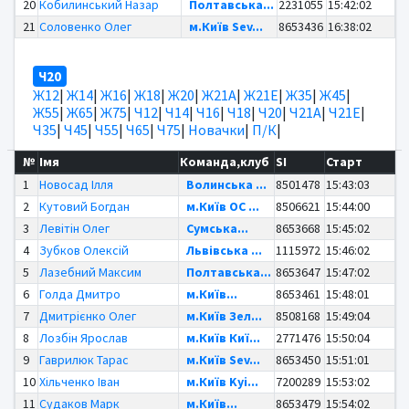
20
Кобилинський Назар
Полтавська...
2231055
15:42:02
21
Соловенко Олег
м.Київ Sev...
8653436
16:38:02
Ч20
Ж12
|
Ж14
|
Ж16
|
Ж18
|
Ж20
|
Ж21А
|
Ж21Е
|
Ж35
|
Ж45
|
Ж55
|
Ж65
|
Ж75
|
Ч12
|
Ч14
|
Ч16
|
Ч18
|
Ч20
|
Ч21А
|
Ч21Е
|
Ч35
|
Ч45
|
Ч55
|
Ч65
|
Ч75
|
Новачки
|
П/К
|
№
Імя
Команда,клуб
SI
Старт
1
Новосад Ілля
Волинська ...
8501478
15:43:03
2
Кутовий Богдан
м.Київ OC ...
8506621
15:44:00
3
Левітін Олег
Сумська...
8653668
15:45:02
4
Зубков Олексій
Львівська ...
1115972
15:46:02
5
Лазебний Максим
Полтавська...
8653647
15:47:02
6
Голда Дмитро
м.Київ...
8653461
15:48:01
7
Дмитрієнко Олег
м.Київ Зел...
8508168
15:49:04
8
Лозбін Ярослав
м.Київ Киї...
2771476
15:50:04
9
Гаврилюк Тарас
м.Київ Sev...
8653450
15:51:01
10
Хільченко Іван
м.Київ Kyi...
7200289
15:53:02
11
Судаков Марк
м.Київ...
8653479
15:54:02