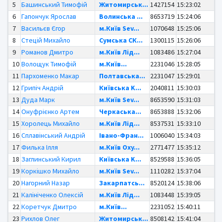
5
Башинський Тимофій
Житомирськ...
1427154
15:23:02
6
Гапончук Ярослав
Волинська ...
8653719
15:24:06
7
Васильєв Єгор
м.Київ Sev...
1070648
15:25:06
8
Стецій Михайло
Сумська СК...
1300115
15:26:06
9
Романов Дмитро
м.Київ Лід...
1083486
15:27:04
10
Волощук Тимофій
м.Київ...
2231046
15:28:05
11
Пархоменко Макар
Полтавська...
2231047
15:29:01
12
Грипіч Андрій
Київська K...
2040811
15:30:03
13
Дуда Марк
м.Київ Sev...
8653590
15:31:03
14
Онуфрієнко Артем
Черкаська...
8653888
15:32:06
15
Хоролець Михайло
м.Київ Лід...
8537531
15:33:10
16
Сплавінський Андрій
Івано-Фран...
1006040
15:34:03
17
Филька Ілля
м.Київ Oxy...
2771477
15:35:12
18
Заглинський Кирил
Київська K...
8529588
15:36:05
19
Коркішко Михайло
м.Київ Sev...
1110282
15:37:04
20
Нагорний Назар
Закарпатсь...
8520124
15:38:06
21
Калініченко Олексій
м.Київ Лід...
1083448
15:39:05
22
Коретчук Дмитро
м.Київ...
2231052
15:40:11
23
Рихлов Олег
Житомирськ...
8508142
15:41:04