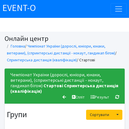
EVENT-O
Онлайн центр
Головна
/
Чемпіонат України (дорослі, юніори, юнаки,
ветерани), (спринтерські дистанції - нокаут, гандикап бігом)
/
Спринтерська дистанція (кваліфікація)
/ Стартові
Чемпіонат України (дорослі, юніори, юнаки,
ветерани), (спринтерські дистанції - нокаут,
гандикап бігом)
Стартові
Спринтерська дистанція
(кваліфікація)
Спліт
Результ
Групи
Toggle
Сортувати