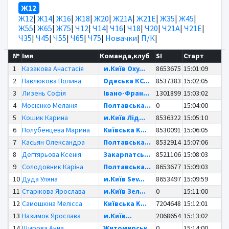
Ж12
Ж12
|
Ж14
|
Ж16
|
Ж18
|
Ж20
|
Ж21А
|
Ж21Е
|
Ж35
|
Ж45
|
Ж55
|
Ж65
|
Ж75
|
Ч12
|
Ч14
|
Ч16
|
Ч18
|
Ч20
|
Ч21А
|
Ч21Е
|
Ч35
|
Ч45
|
Ч55
|
Ч65
|
Ч75
|
Новачки
|
П/К
|
№
Імя
Команда,клуб
SI
Старт
1
Казакова Анастасія
м.Київ Oxy...
8653675
15:01:09
2
Павлюкова Полина
Одеська КС...
8537383
15:02:05
3
Лизень Софія
Івано-Фран...
1301899
15:03:02
4
Мосієнко Меланія
Полтавська...
0
15:04:00
5
Кошик Карина
м.Київ Лід...
8536322
15:05:10
6
Полубенцева Марина
Київська K...
8530091
15:06:05
7
Касьян Олександра
Полтавська...
8532914
15:07:06
8
Дегтярьова Ксенія
Закарпатсь...
8521106
15:08:03
9
Солодовник Каріна
Полтавська...
8653677
15:09:03
10
Дуда Уляна
м.Київ Sev...
8653497
15:09:59
11
Старікова Ярослава
м.Київ Зел...
0
15:11:00
12
Самошкіна Мелісса
Київська K...
7204648
15:12:01
13
Назимок Ярослава
м.Київ...
2068654
15:13:02
14
Щирова Анна
Житомирськ...
0
15:14:00