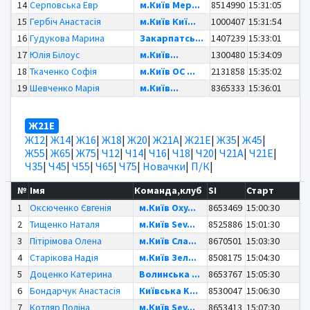
14
Серповська Евр
м.Київ Мер...
8514990
15:31:05
15
Гербіч Анастасія
м.Київ Киї...
1000407
15:31:54
16
Гудукова Марина
Закарпатсь...
1407239
15:33:01
17
Юлія Білоус
м.Київ...
1300480
15:34:09
18
Ткаченко Софія
м.Київ OC ...
2131858
15:35:02
19
Шевченко Марія
м.Київ...
8365333
15:36:01
Ж21Е
Ж12
|
Ж14
|
Ж16
|
Ж18
|
Ж20
|
Ж21А
|
Ж21Е
|
Ж35
|
Ж45
|
Ж55
|
Ж65
|
Ж75
|
Ч12
|
Ч14
|
Ч16
|
Ч18
|
Ч20
|
Ч21А
|
Ч21Е
|
Ч35
|
Ч45
|
Ч55
|
Ч65
|
Ч75
|
Новачки
|
П/К
|
№
Імя
Команда,клуб
SI
Старт
1
Оксюченко Євгенія
м.Київ Oxy...
8653469
15:00:30
2
Тищенко Наталя
м.Київ Sev...
8525886
15:01:30
3
Пітірімова Олена
м.Київ Сла...
8670501
15:03:30
4
Старікова Надія
м.Київ Зел...
8508175
15:04:30
5
Доценко Катерина
Волинська ...
8653767
15:05:30
6
Бондарчук Анастасія
Київська K...
8530047
15:06:30
7
Котляр Поліна
м.Київ Sev...
8653413
15:07:30