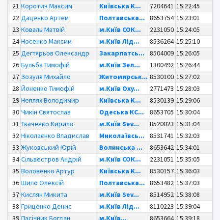
21
Коротич Максим
Київська K...
7204641
15:22:45
22
Даценко Артем
Полтавська...
8653754
15:23:01
23
Коваль Матвій
м.Київ СОК...
2231050
15:24:05
24
Носенко Максим
м.Київ Лід...
8536264
15:25:10
25
Дегтярьов Олександр
Закарпатсь...
8504009
15:26:05
26
Бульба Тимофій
м.Київ Зел...
1300492
15:26:44
27
Зозуля Михайло
Житомирськ...
8530100
15:27:02
28
Йоненко Тимофій
м.Київ Oxy...
2771473
15:28:03
29
Неплях Володимир
Київська K...
8530139
15:29:06
30
Чикін Святослав
Одеська КС...
8653705
15:30:04
31
Ткаченко Кирило
м.Київ Sev...
8520023
15:31:04
32
Ніколаєнко Владислав
Миколаївсь...
8531741
15:32:03
33
Жуковський Юрій
Волинська ...
8653642
15:34:01
34
Сільвестров Андрій
м.Київ СОК...
2231051
15:35:05
35
Воловенко Артур
Київська K...
8530157
15:36:03
36
Шило Олексій
Полтавська...
8653482
15:37:03
37
Кислян Микита
м.Київ Sev...
8514952
15:38:08
38
Гриценко Денис
м.Київ Лід...
8110223
15:39:04
39
Пасічник Богдан
м.Київ...
8653664
15:39:18