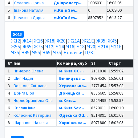
4
Селезень Ірина
Дніпропетр...
1006031
16:08:05
5
Іванова Наталія
м.Київ Sev...
0
16:09:00
6
Шелякіна Дарья
м.Київ Sev...
8507952
16:13:27
Ж45
Ж12
|
Ж14
|
Ж16
|
Ж18
|
Ж20
|
Ж21А
|
Ж21Е
|
Ж35
|
Ж45
|
Ж55
|
Ж65
|
Ж75
|
Ч12
|
Ч14
|
Ч16
|
Ч18
|
Ч20
|
Ч21А
|
Ч21Е
|
Ч35
|
Ч45
|
Ч55
|
Ч65
|
Ч75
|
Новачки
|
П/К
|
№
Імя
Команда,клуб
SI
Старт
1
Чимерис Олена
м.Київ OC ...
2131838
15:55:02
2
Шип Надія
Вінницька ...
8034526
15:56:01
3
Волкова Світлана
Херсонська...
2771454
15:57:08
4
Дрига Віра
Донецька...
8536609
15:58:08
5
Чорнобривцева Оля
м.Київ...
8525499
15:58:58
6
Кислян Інна
м.Київ Sev...
8520011
16:00:10
7
Колесник Катерина
Одеська Od...
8514891
16:01:08
8
Шарапова Наталія
Харківська...
8071880
16:02:05