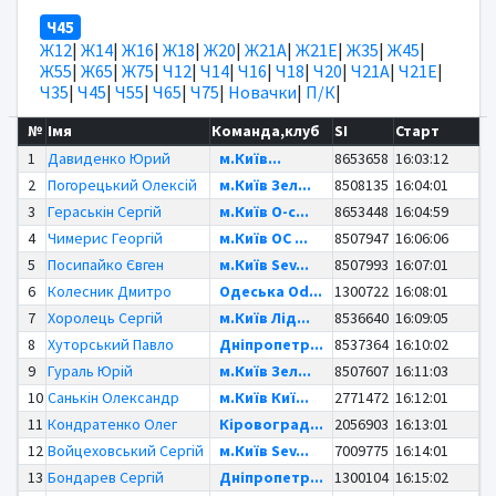
Ч45
Ж12
|
Ж14
|
Ж16
|
Ж18
|
Ж20
|
Ж21А
|
Ж21Е
|
Ж35
|
Ж45
|
Ж55
|
Ж65
|
Ж75
|
Ч12
|
Ч14
|
Ч16
|
Ч18
|
Ч20
|
Ч21А
|
Ч21Е
|
Ч35
|
Ч45
|
Ч55
|
Ч65
|
Ч75
|
Новачки
|
П/К
|
№
Імя
Команда,клуб
SI
Старт
1
Давиденко Юрий
м.Київ...
8653658
16:03:12
2
Погорецький Олексій
м.Київ Зел...
8508135
16:04:01
3
Гераськін Сергій
м.Київ O-c...
8653448
16:04:59
4
Чимерис Георгій
м.Київ OC ...
8507947
16:06:06
5
Посипайко Євген
м.Київ Sev...
8507993
16:07:01
6
Колесник Дмитро
Одеська Od...
1300722
16:08:01
7
Хоролець Сергій
м.Київ Лід...
8536640
16:09:05
8
Хуторський Павло
Дніпропетр...
8537364
16:10:02
9
Гураль Юрій
м.Київ Зел...
8507607
16:11:03
10
Санькін Олександр
м.Київ Киї...
2771472
16:12:01
11
Кондратенко Олег
Кіровоград...
2056903
16:13:01
12
Войцеховський Сергій
м.Київ Sev...
7009775
16:14:01
13
Бондарев Сергій
Дніпропетр...
1300104
16:15:02