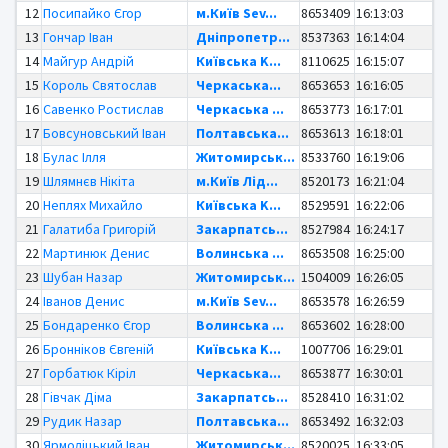
12
Посипайко Єгор
м.Київ Sev...
8653409
16:13:03
13
Гончар Іван
Дніпропетр...
8537363
16:14:04
14
Майгур Андрій
Київська K...
8110625
16:15:07
15
Король Святослав
Черкаська...
8653653
16:16:05
16
Савенко Ростислав
Черкаська ...
8653773
16:17:01
17
Бовсуновський Іван
Полтавська...
8653613
16:18:01
18
Булас Ілля
Житомирськ...
8533760
16:19:06
19
Шлямнєв Нікіта
м.Київ Лід...
8520173
16:21:04
20
Неплях Михайло
Київська K...
8529591
16:22:06
21
Галатиба Григорій
Закарпатсь...
8527984
16:24:17
22
Мартинюк Денис
Волинська ...
8653508
16:25:00
23
Шубан Назар
Житомирськ...
1504009
16:26:05
24
Іванов Денис
м.Київ Sev...
8653578
16:26:59
25
Бондаренко Єгор
Волинська ...
8653602
16:28:00
26
Бронніков Євгеній
Київська K...
1007706
16:29:01
27
Горбатюк Кіріл
Черкаська...
8653877
16:30:01
28
Гівчак Діма
Закарпатсь...
8528410
16:31:02
29
Рудик Назар
Полтавська...
8653492
16:32:03
30
Ярмоліцький Іван
Житомирськ...
8520025
16:33:05