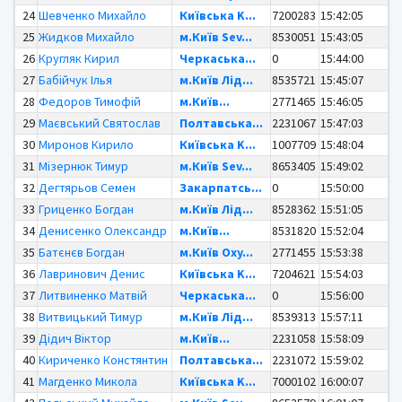
24
Шевченко Михайло
Київська K...
7200283
15:42:05
25
Жидков Михайло
м.Київ Sev...
8530051
15:43:05
26
Кругляк Кирил
Черкаська...
0
15:44:00
27
Бабійчук Ілья
м.Київ Лід...
8535721
15:45:07
28
Федоров Тимофій
м.Київ...
2771465
15:46:05
29
Маєвський Святослав
Полтавська...
2231067
15:47:03
30
Миронов Кирило
Київська K...
1007709
15:48:04
31
Мізернюк Тимур
м.Київ Sev...
8653405
15:49:02
32
Дегтярьов Семен
Закарпатсь...
0
15:50:00
33
Гриценко Богдан
м.Київ Лід...
8528362
15:51:05
34
Денисенко Олександр
м.Київ...
8531820
15:52:04
35
Батєнєв Богдан
м.Київ Oxy...
2771455
15:53:38
36
Лавринович Денис
Київська K...
7204621
15:54:03
37
Литвиненко Матвій
Черкаська...
0
15:56:00
38
Витвицький Тимур
м.Київ Лід...
8539313
15:57:11
39
Дідич Віктор
м.Київ...
2231058
15:58:09
40
Кириченко Констянтин
Полтавська...
2231072
15:59:02
41
Магденко Микола
Київська K...
7000102
16:00:07