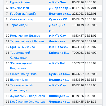
5
Гураль Артем
м.Київ Зел...
8653886
15:26:04
6
Фомічов Іван
Дніпропетр...
8537366
15:27:01
7
Гребенюк Андрій
Полтавська...
2231061
15:28:01
8
Слюсенко Назар
Сумська СК...
8653495
15:29:03
9
Тарас Андрій
Донецька
1300179
15:30:06
Д...
10
Романченко Дмитро
м.Київ Oxy...
8653457
15:31:07
11
Тернопільський Василь
Львівська ...
8653506
15:32:01
12
Бринюк Михайло
м.Київ Sev...
8653533
15:33:02
13
Теремецький
Київська K...
7000031
15:34:00
Олександр
14
Желновацький
м.Київ Киї...
1007707
15:35:03
Владислав
15
Слюсенко Данило
Сумська СК...
8653797
15:36:00
16
Шумчук Іван
Волинська...
8653520
15:36:59
17
Тимчаковський
м.Київ Oxy...
8653536
15:38:04
Олександр
18
Жуковський Владислав
Вінницька ...
8529566
15:39:00
19
Ковбасенко Олександр
Черкаська ...
8653455
15:41:18