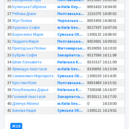
26
Кулінська Габріела
м.Київ Oxy...
8653420
16:04:05
27
Рябова Діана
Полтавська...
2231075
16:05:02
28
Жук Поліна
Черкаська ...
8653456
16:06:01
29
Курієнко Софія
м.Київ Sev...
8527397
16:07:04
30
Борисенко Марія
Сумська СК...
1300125
16:08:03
31
Педрига Марія
Полтавська...
8653601
16:09:02
32
Пригодська Поліна
Житомирськ...
8530093
16:10:03
33
Бубряк Софія
Закарпатсь...
8527586
16:11:08
34
Шпак Єлизавета
Київська K...
8533327
16:11:09
35
Ярмощук Анастасія
м.Київ Sev...
8330693
16:13:04
36
Сапанкевич Маргарита
Сумська СК...
1300150
16:14:05
37
Крістіян Юлія
Полтавська...
8653489
16:15:02
38
Полубенцева Дарья
Київська K...
7200268
16:16:07
39
Головей Анастасія
Закарпатсь...
8530112
16:17:03
40
Демчук Мілена
м.Київ Sev...
0
16:18:00
41
Бикова Надія
Сумська СК...
1300121
16:19:02
Ж16