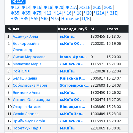
Ж21А
Ж12
|
Ж14
|
Ж16
|
Ж18
|
Ж20
|
Ж21А
|
Ж21Е
|
Ж35
|
Ж45
|
Ж55
|
Ж65
|
Ж75
|
Ч12
|
Ч14
|
Ч16
|
Ч18
|
Ч20
|
Ч21А
|
Ч21Е
|
Ч35
|
Ч45
|
Ч55
|
Ч65
|
Ч75
|
Новачки
|
П/К
|
№
Імя
Команда,клуб
SI
Старт
1
Адамчук Анна
м.Київ...
1300455
15:18:05
2
Безкоровайна
м.Київ OC ...
7200281
15:19:06
Олександра
3
Лисак Мирослава
Івано-Фран...
0
15:20:00
4
Малахова Марія
Львівська ...
1115971
15:21:00
5
Рой Юлія
м.Київ...
8520028
15:22:04
6
Бєлаш Жанна
Київська K...
8006817
15:23:07
7
Соболівська Марія
Житомирськ...
8328683
15:24:03
8
Якименко Анна
м.Київ...
1300450
15:26:02
9
Литвин Олександра
м.Київ OC ...
1300474
15:27:03
10
Осадча Наталія
Вінницька ...
1408860
15:28:00
11
Сахнік Лариса
м.Київ Зел...
1300489
15:28:36
12
Приймачук Софія
Львівська ...
1115993
15:29:02
13
Коретчук Надія
м.Київ...
2231069
15:30:01