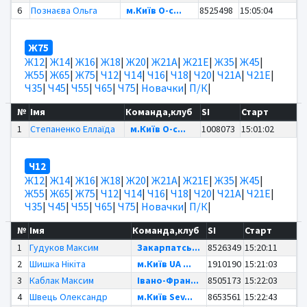
6
Познаєва Ольга
м.Київ O-c...
8525498
15:05:04
Ж75
Ж12
|
Ж14
|
Ж16
|
Ж18
|
Ж20
|
Ж21А
|
Ж21Е
|
Ж35
|
Ж45
|
Ж55
|
Ж65
|
Ж75
|
Ч12
|
Ч14
|
Ч16
|
Ч18
|
Ч20
|
Ч21А
|
Ч21Е
|
Ч35
|
Ч45
|
Ч55
|
Ч65
|
Ч75
|
Новачки
|
П/К
|
№
Імя
Команда,клуб
SI
Старт
1
Степаненко Еллаїда
м.Київ O-c...
1008073
15:01:02
Ч12
Ж12
|
Ж14
|
Ж16
|
Ж18
|
Ж20
|
Ж21А
|
Ж21Е
|
Ж35
|
Ж45
|
Ж55
|
Ж65
|
Ж75
|
Ч12
|
Ч14
|
Ч16
|
Ч18
|
Ч20
|
Ч21А
|
Ч21Е
|
Ч35
|
Ч45
|
Ч55
|
Ч65
|
Ч75
|
Новачки
|
П/К
|
№
Імя
Команда,клуб
SI
Старт
1
Гудуков Максим
Закарпатсь...
8526349
15:20:11
2
Шишка Нікіта
м.Київ UA ...
1910190
15:21:03
3
Каблак Максим
Івано-Фран...
8505173
15:22:03
4
Швець Олександр
м.Київ Sev...
8653561
15:22:43