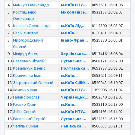
4
Мамчур Олександр
м.Київ НТУ...
8653681
16:01:06
5
Косташенко
Миколаївсь...
8533137
16:02:03
Олександр
6
Калінкін Олександр
м.Київ Лід...
8112300
16:03:07
7
Бєлік Дмитро
м.Київ...
8110481
16:04:03
8
Миргородський
Івано-Фран...
8525889
16:05:01
Євгеній
9
Міліруд Євген
Харківська...
8517416
16:06:04
10
Павленко Віталій
Луганська ...
8508171
16:07:00
11
Ковальчук Денис
Полтавська...
8653787
16:08:02
12
Кравченко Іван
м.Київ...
8653651
16:09:11
13
Загрядський Олексій
м.Київ СШ№...
8520043
16:10:07
14
Хоменко Іван
м.Київ НТУ...
1399096
16:11:02
15
Галан Ярослав
Чернівецьк...
8502540
16:12:05
16
Расько Юрій
м.Київ...
8523110
16:13:00
17
Заїка Сергій
м.Київ НТУ...
8654193
16:14:02
18
Раєвський Сергій
Луганська ...
8522853
16:15:00
19
Чепіль РОман
Львівська ...
8506658
16:21:51