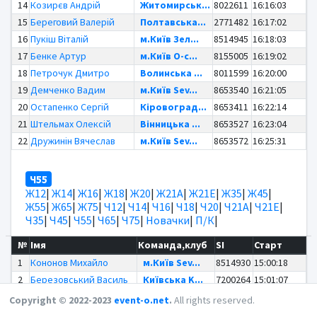
14
Козирєв Андрій
Житомирськ...
8022611
16:16:03
15
Береговий Валерій
Полтавська...
2771482
16:17:02
16
Пукіш Віталій
м.Київ Зел...
8514945
16:18:03
17
Бенке Артур
м.Київ O-c...
8155005
16:19:02
18
Петрочук Дмитро
Волинська ...
8011599
16:20:00
19
Демченко Вадим
м.Київ Sev...
8653540
16:21:05
20
Остапенко Сергій
Кіровоград...
8653411
16:22:14
21
Штельмах Олексій
Вінницька ...
8653527
16:23:04
22
Дружинін Вячеслав
м.Київ Sev...
8653572
16:25:31
Ч55
Ж12
|
Ж14
|
Ж16
|
Ж18
|
Ж20
|
Ж21А
|
Ж21Е
|
Ж35
|
Ж45
|
Ж55
|
Ж65
|
Ж75
|
Ч12
|
Ч14
|
Ч16
|
Ч18
|
Ч20
|
Ч21А
|
Ч21Е
|
Ч35
|
Ч45
|
Ч55
|
Ч65
|
Ч75
|
Новачки
|
П/К
|
№
Імя
Команда,клуб
SI
Старт
1
Кононов Михайло
м.Київ Sev...
8514930
15:00:18
2
Березовський Василь
Київська K...
7200264
15:01:07
3
Танцюра Валерій
м.Київ Зел...
8507930
15:02:07
Copyright © 2022-2023
event-o.net
.
All rights reserved.
4
Сур Сергій
м.Київ O-c...
2047588
15:03:03