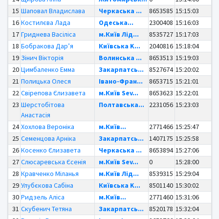
15
Шаповал Владислава
Черкаська ...
8653585
15:15:03
16
Костилєва Лада
Одеська...
2300408
15:16:03
17
Гриднева Васіліса
м.Київ Лід...
8535727
15:17:03
18
Бобракова Дар’я
Київська K...
2040816
15:18:04
19
Зінич Вікторія
Волинська ...
8653513
15:19:03
20
Цимбаленко Емма
Закарпатсь...
8527674
15:20:02
21
Полицька Олеся
Івано-Фран...
8653715
15:21:01
22
Свірепова Єлизавета
м.Київ Sev...
8653623
15:22:01
23
Шерстобітова
Полтавська...
2231056
15:23:03
Анастасія
24
Хохлова Вероніка
м.Київ...
2771466
15:25:47
25
Семенцова Арніка
Закарпатсь...
1407175
15:25:58
26
Косенко Єлизавета
Черкаська ...
8653894
15:27:06
27
Слюсаревська Єсенія
м.Київ Sev...
0
15:28:00
28
Кравченко Міланья
м.Київ Лід...
8539315
15:29:04
29
Улубєкова Сабіна
Київська K...
8501140
15:30:02
30
Ридзель Аліса
м.Київ...
2771460
15:31:06
31
Скубенич Тетяна
Закарпатсь...
8520178
15:32:04