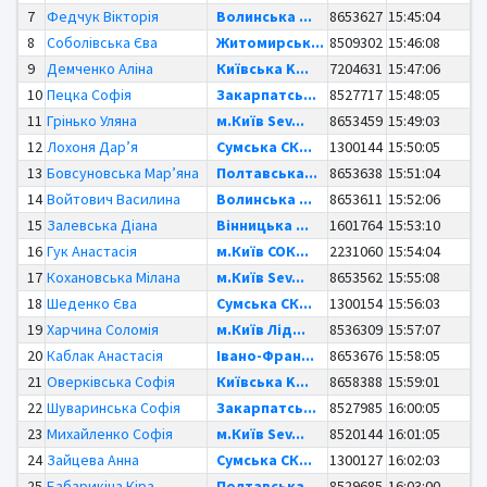
7
Федчук Вікторія
Волинська ...
8653627
15:45:04
8
Соболівська Єва
Житомирськ...
8509302
15:46:08
9
Демченко Аліна
Київська K...
7204631
15:47:06
10
Пецка Софія
Закарпатсь...
8527717
15:48:05
11
Грінько Уляна
м.Київ Sev...
8653459
15:49:03
12
Лохоня Дар’я
Сумська СК...
1300144
15:50:05
13
Бовсуновська Мар’яна
Полтавська...
8653638
15:51:04
14
Войтович Василина
Волинська ...
8653611
15:52:06
15
Залевська Діана
Вінницька ...
1601764
15:53:10
16
Гук Анастасія
м.Київ СОК...
2231060
15:54:04
17
Кохановська Мілана
м.Київ Sev...
8653562
15:55:08
18
Шеденко Єва
Сумська СК...
1300154
15:56:03
19
Харчина Соломія
м.Київ Лід...
8536309
15:57:07
20
Каблак Анастасія
Івано-Фран...
8653676
15:58:05
21
Оверківська Софія
Київська K...
8658388
15:59:01
22
Шуваринська Софія
Закарпатсь...
8527985
16:00:05
23
Михайленко Софія
м.Київ Sev...
8520144
16:01:05
24
Зайцева Анна
Сумська СК...
1300127
16:02:03
25
Бабарикіна Кіра
Полтавська...
8529685
16:03:00