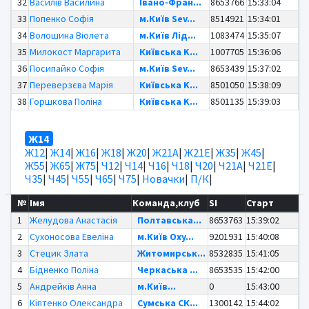
32
Василів Василина
Івано-Фран...
8653766
15:33:04
33
Попенко Софія
м.Київ Sev...
8514921
15:34:01
34
Волошина Віолета
м.Київ Лід...
1083474
15:35:07
35
Милокост Маргарита
Київська K...
1007705
15:36:06
36
Посипайко Софія
м.Київ Sev...
8653439
15:37:02
37
Переверзєва Марія
Київська K...
8501050
15:38:09
38
Горшкова Поліна
Київська K...
8501135
15:39:03
Ж14
Ж12
|
Ж14
|
Ж16
|
Ж18
|
Ж20
|
Ж21А
|
Ж21Е
|
Ж35
|
Ж45
|
Ж55
|
Ж65
|
Ж75
|
Ч12
|
Ч14
|
Ч16
|
Ч18
|
Ч20
|
Ч21А
|
Ч21Е
|
Ч35
|
Ч45
|
Ч55
|
Ч65
|
Ч75
|
Новачки
|
П/К
|
№
Імя
Команда,клуб
SI
Старт
1
Желудова Анастасія
Полтавська...
8653763
15:39:02
2
Сухоносова Евеліна
м.Київ Oxy...
9201931
15:40:08
3
Стецик Злата
Житомирськ...
8532835
15:41:05
4
Бідненко Поліна
Черкаська ...
8653535
15:42:00
5
Андрейків Анна
м.Київ...
0
15:43:00
6
Кіптенко Олександра
Сумська СК...
1300142
15:44:02