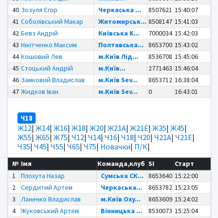
40
Зозуля Єгор
Черкаська ...
8507621
15:40:07
41
Соболівський Макар
Житомирськ...
8508147
15:41:03
42
Бевз Андрій
Київська K...
7000034
15:42:03
43
Нікітченко Максим
Полтавська...
8653700
15:43:02
44
Кошовий Лев
м.Київ Лід...
8536708
15:45:06
45
Стоцький Андрій
м.Київ...
2771463
15:46:04
46
Замковий Владислав
м.Київ Sev...
8653712
16:38:04
47
Жидков Іван
м.Київ Sev...
0
16:43:01
Ч18
Ж12
|
Ж14
|
Ж16
|
Ж18
|
Ж20
|
Ж21А
|
Ж21Е
|
Ж35
|
Ж45
|
Ж55
|
Ж65
|
Ж75
|
Ч12
|
Ч14
|
Ч16
|
Ч18
|
Ч20
|
Ч21А
|
Ч21Е
|
Ч35
|
Ч45
|
Ч55
|
Ч65
|
Ч75
|
Новачки
|
П/К
|
№
Імя
Команда,клуб
SI
Старт
1
Плохута Назар
Сумська СК...
8653640
15:22:00
2
Сердитий Артем
Черкаська...
8653782
15:23:05
3
Ланенко Владислав
м.Київ Oxy...
8653609
15:24:02
4
Жуковський Артем
Вінницька ...
8530073
15:25:04