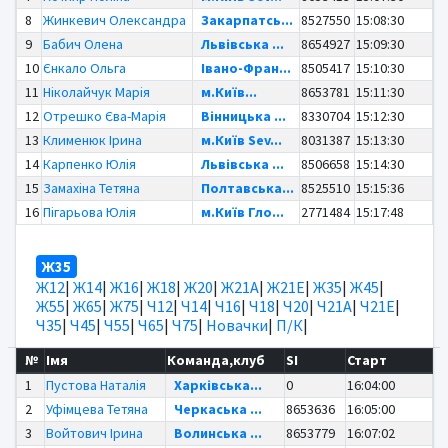
8
Жинкевич Олександра
Закарпатсь...
8527550
15:08:30
9
Бабич Олена
Львівська ...
8654927
15:09:30
10
Єнкало Ольга
Івано-Фран...
8505417
15:10:30
11
Ніколайчук Марія
м.Київ...
8653781
15:11:30
12
Отрешко Єва-Марія
Вінницька ...
8330704
15:12:30
13
Клименюк Ірина
м.Київ Sev...
8031387
15:13:30
14
Карпенко Юлія
Львівська ...
8506658
15:14:30
15
Замахіна Тетяна
Полтавська...
8525510
15:15:36
16
Пігарьова Юлія
м.Київ Гло...
2771484
15:17:48
Ж35
Ж12
|
Ж14
|
Ж16
|
Ж18
|
Ж20
|
Ж21А
|
Ж21Е
|
Ж35
|
Ж45
|
Ж55
|
Ж65
|
Ж75
|
Ч12
|
Ч14
|
Ч16
|
Ч18
|
Ч20
|
Ч21А
|
Ч21Е
|
Ч35
|
Ч45
|
Ч55
|
Ч65
|
Ч75
|
Новачки
|
П/К
|
№
Імя
Команда,клуб
SI
Старт
1
Пустова Наталія
Харківська...
0
16:04:00
2
Уфімцева Тетяна
Черкаська ...
8653636
16:05:00
3
Войтович Ірина
Волинська ...
8653779
16:07:02