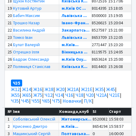
18
Щукін Костянтин
Київська K...
8072516
15:17:06
19
Кутовий Артур
м.Київ OC ...
8014395
15:18:05
20
Бабич Максим
Львівська ...
8500003
15:19:05
21
Трошко Назар
Івано-Фран...
8526615
15:20:04
22
Василина Андрій
Закарпатсь...
8527587
15:21:00
23
Томко Іван
Львівська ...
8653709
15:22:05
24
Булат Валерій
м.Київ...
2771447
15:23:20
25
Отрешко Ілля
Вінницька ...
8119575
15:24:05
26
Бадрак Олександр
м.Київ Oxy...
8653624
15:25:00
27
Поляниця Станіслав
Київська K...
8014403
15:26:08
Ч35
Ж12
|
Ж14
|
Ж16
|
Ж18
|
Ж20
|
Ж21А
|
Ж21Е
|
Ж35
|
Ж45
|
Ж55
|
Ж65
|
Ж75
|
Ч12
|
Ч14
|
Ч16
|
Ч18
|
Ч20
|
Ч21А
|
Ч21Е
|
Ч35
|
Ч45
|
Ч55
|
Ч65
|
Ч75
|
Новачки
|
П/К
|
№
Імя
Команда,клуб
SI
Старт
1
Cоболівський Олексій
Житомирськ...
8520082
15:58:03
2
Крисенко Дмитро
м.Київ...
8654194
15:58:57
3
Машинський Сергій
Полтавська...
0
16:00:00