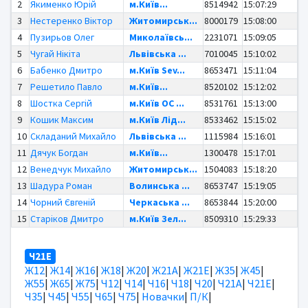
2
Якименко Юрій
м.Київ...
8514942
15:07:29
3
Нестеренко Віктор
Житомирськ...
8000179
15:08:00
4
Пузирьов Олег
Миколаївсь...
2231071
15:09:05
5
Чугай Нікіта
Львівська ...
7010045
15:10:02
6
Бабенко Дмитро
м.Київ Sev...
8653471
15:11:04
7
Решетило Павло
м.Київ...
8520102
15:12:02
8
Шостка Сергій
м.Київ OC ...
8531761
15:13:00
9
Кошик Максим
м.Київ Лід...
8533462
15:15:02
10
Складаний Михайло
Львівська ...
1115984
15:16:01
11
Дячук Богдан
м.Київ...
1300478
15:17:01
12
Венедчук Михайло
Житомирськ...
1504083
15:18:20
13
Шадура Роман
Волинська ...
8653747
15:19:05
14
Чорний Євгеній
Черкаська ...
8653844
15:20:00
15
Старіков Дмитро
м.Київ Зел...
8509310
15:29:33
Ч21Е
Ж12
|
Ж14
|
Ж16
|
Ж18
|
Ж20
|
Ж21А
|
Ж21Е
|
Ж35
|
Ж45
|
Ж55
|
Ж65
|
Ж75
|
Ч12
|
Ч14
|
Ч16
|
Ч18
|
Ч20
|
Ч21А
|
Ч21Е
|
Ч35
|
Ч45
|
Ч55
|
Ч65
|
Ч75
|
Новачки
|
П/К
|