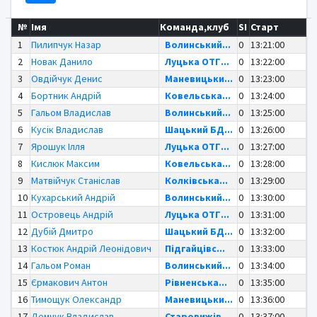
№
Імя
Команда,клуб
SI
Старт
1
Пилипчук Назар
Волинський...
0
13:21:00
2
Новак Данило
Луцька ОТГ...
0
13:22:00
3
Овдійчук Денис
Маневицьки...
0
13:23:00
4
Бортник Андрій
Ковельська...
0
13:24:00
5
Гальом Владислав
Волинський...
0
13:25:00
6
Кусік Владислав
Шацький БД...
0
13:26:00
7
Ярошук Ілля
Луцька ОТГ...
0
13:27:00
8
Кислюк Максим
Ковельська...
0
13:28:00
9
Матвійчук Станіслав
Колківська...
0
13:29:00
10
Кухарський Андрій
Волинський...
0
13:30:00
11
Островець Андрій
Луцька ОТГ...
0
13:31:00
12
Дубій Дмитро
Шацький БД...
0
13:32:00
13
Костюк Андрій Леонідович
Підгайцівс...
0
13:33:00
14
Гальом Роман
Волинський...
0
13:34:00
15
Єрмакович Антон
Рівненська...
0
13:35:00
16
Тимощук Олександр
Маневицьки...
0
13:36:00
17
Демчук Владислав
Старовижів...
0
13:37:00