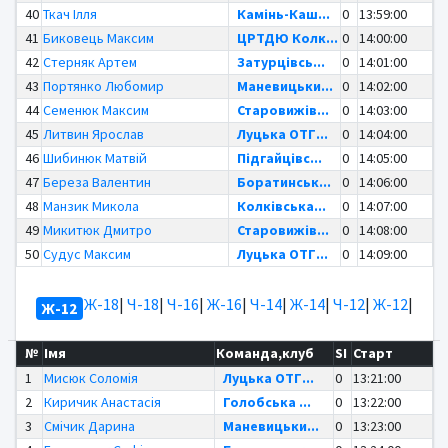
40
Ткач Ілля
Камінь-Каш...
0
13:59:00
41
Биковець Максим
ЦРТДЮ Колк...
0
14:00:00
42
Стерняк Артем
Затурцівсь...
0
14:01:00
43
Портянко Любомир
Маневицьки...
0
14:02:00
44
Семенюк Максим
Старовижів...
0
14:03:00
45
Литвин Ярослав
Луцька ОТГ...
0
14:04:00
46
Шибинюк Матвій
Підгайцівс...
0
14:05:00
47
Береза Валентин
Боратинськ...
0
14:06:00
48
Манзик Микола
Колківська...
0
14:07:00
49
Микитюк Дмитро
Старовижів...
0
14:08:00
50
Судус Максим
Луцька ОТГ...
0
14:09:00
Ж-18
|
Ч-18
|
Ч-16
|
Ж-16
|
Ч-14
|
Ж-14
|
Ч-12
|
Ж-12
|
Ж-12
№
Імя
Команда,клуб
SI
Старт
1
Мисюк Соломія
Луцька ОТГ...
0
13:21:00
2
Киричик Анастасія
Голобська ...
0
13:22:00
3
Смічик Дарина
Маневицьки...
0
13:23:00