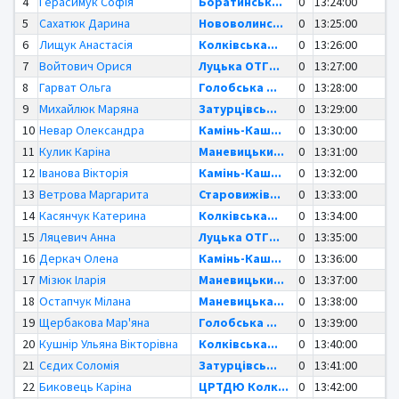
4
Герасимук Софія
Боратинськ...
0
13:24:00
5
Сахатюк Дарина
Нововолинс...
0
13:25:00
6
Лищук Анастасія
Колківська...
0
13:26:00
7
Войтович Орися
Луцька ОТГ...
0
13:27:00
8
Гарват Ольга
Голобська ...
0
13:28:00
9
Михайлюк Маряна
Затурцівсь...
0
13:29:00
10
Невар Олександра
Камінь-Каш...
0
13:30:00
11
Кулик Каріна
Маневицьки...
0
13:31:00
12
Іванова Вікторія
Камінь-Каш...
0
13:32:00
13
Ветрова Маргарита
Старовижів...
0
13:33:00
14
Касянчук Катерина
Колківська...
0
13:34:00
15
Ляцевич Анна
Луцька ОТГ...
0
13:35:00
16
Деркач Олена
Камінь-Каш...
0
13:36:00
17
Мізюк Іларія
Маневицьки...
0
13:37:00
18
Остапчук Мілана
Маневицька...
0
13:38:00
19
Щербакова Мар'яна
Голобська ...
0
13:39:00
20
Кушнір Ульяна Вікторівна
Колківська...
0
13:40:00
21
Сєдих Соломія
Затурцівсь...
0
13:41:00
22
Биковець Каріна
ЦРТДЮ Колк...
0
13:42:00