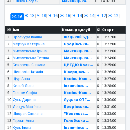
43
Смічик Богдан
Маневицька...
0
14:07:00
Ж-18
|
Ч-18
|
Ч-16
|
Ж-16
|
Ч-14
|
Ж-14
|
Ч-12
|
Ж-12
|
Ж-16
№
Імя
Команда,клуб
SI
Старт
1
Проскура Іванна
Шацький БД...
0
13:21:00
2
Мерчук Катерина
Бродівськи...
0
13:22:00
3
Михалевська Ірина
Маневицьки...
0
13:23:00
4
Михалевська Тетяна
Маневицька...
0
13:24:00
5
Биковець Сніжана
ЦРТДЮ Колк...
0
13:25:00
6
Шишолік Наталія
Ківерцівсь...
0
13:26:00
7
Щур Анна
Камінь-Каш...
0
13:27:00
8
Кельб Діана
Іваничівсь...
0
13:28:00
9
Гальом Софія
Камінь-Каш...
0
13:29:00
10
Сусь Дарина
Луцька ОТГ...
0
13:30:00
11
Лещук Мар`яна
Бродівськи...
0
13:31:00
12
Шворак Світлана
"Ковельсь...
0
13:33:00
13
Гарват Анна
Голобська ...
0
13:34:00
14
Куль Ілона
Іваничівсь...
0
13:35:00