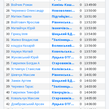
25
Войчик Роман
Камінь-Каш...
0
13:49:00
26
Черненко Олександр
Нововолинс...
0
13:50:00
27
Матіюк Павло
Підгайцівс...
0
13:51:00
28
Войтович Ярослав
Рівненська...
0
13:52:00
29
Матвійчук Юрій
Іваничівсь...
0
13:53:00
30
Гірнєц Ілля
Шацький БД...
0
13:54:00
31
Жилко Владислав
"Залізниць...
0
13:55:00
32
коцура Назарій
Волинський...
0
13:56:00
33
Наумук Матвій
Ковельська...
0
13:57:00
34
Жуковський Юрій
Луцька ОТГ...
0
13:58:00
35
Гаврилюк Богдан А
Старовижів...
0
13:59:00
36
Устимчук Станіслав
Колківська...
0
14:00:00
37
Шевчук Максим
Рівненська...
0
14:01:00
38
Занюк Артем
Шацький БД...
0
14:02:00
39
Черевко Тарас
"Залізниць...
0
14:03:00
40
Гаврилюк Тимофій
Ківерцівсь...
0
14:04:00
41
Ковальчук Максим
Старовижів...
0
14:05:00
42
Домбровський Арсен
Луцька ОТГ...
0
14:06:00