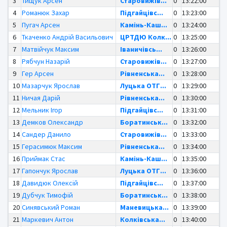
3
Тищук Арсен
Старовижів...
0
13:22:00
4
Романюк Захар
Підгайцівс...
0
13:23:00
5
Пугач Арсен
Камінь-Каш...
0
13:24:00
6
Ткаченко Андрій Васильович
ЦРТДЮ Колк...
0
13:25:00
7
Матвійчук Максим
Іваничівсь...
0
13:26:00
8
Рябчун Назарій
Старовижів...
0
13:27:00
9
Гер Арсен
Рівненська...
0
13:28:00
10
Мазарчук Ярослав
Луцька ОТГ...
0
13:29:00
11
Ничая Дарій
Рівненська...
0
13:30:00
12
Мельник Ігор
Підгайцівс...
0
13:31:00
13
Демков Олександр
Боратинськ...
0
13:32:00
14
Сандер Данило
Старовижів...
0
13:33:00
15
Герасимюк Максим
Рівненська...
0
13:34:00
16
Приймак Стас
Камінь-Каш...
0
13:35:00
17
Гапончук Ярослав
Луцька ОТГ...
0
13:36:00
18
Давидюк Олексій
Підгайцівс...
0
13:37:00
19
Дубчук Тимофій
Боратинськ...
0
13:38:00
20
Синявський Роман
Маневицька...
0
13:39:00
21
Маркевич Антон
Колківська...
0
13:40:00