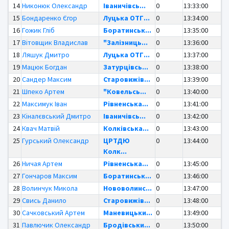
14
Никонюк Олександр
Іваничівсь...
0
13:33:00
15
Бондаренко Єгор
Луцька ОТГ...
0
13:34:00
16
Гожик Гліб
Боратинськ...
0
13:35:00
17
Вітовщик Владислав
"Залізниць...
0
13:36:00
18
Ляшук Дмитро
Луцька ОТГ...
0
13:37:00
19
Мацюк Богдан
Затурцівсь...
0
13:38:00
20
Сандер Максим
Старовижів...
0
13:39:00
21
Шпеко Артем
"Ковельсь...
0
13:40:00
22
Максимук Іван
Рівненська...
0
13:41:00
23
Кіналєвський Дмитро
Іваничівсь...
0
13:42:00
24
Квач Матвій
Колківська...
0
13:43:00
25
Гурський Олександр
ЦРТДЮ
0
13:44:00
Колк...
26
Ничая Артем
Рівненська...
0
13:45:00
27
Гончаров Максим
Боратинськ...
0
13:46:00
28
Волинчук Микола
Нововолинс...
0
13:47:00
29
Свись Данило
Старовижів...
0
13:48:00
30
Сачковський Артем
Маневицьки...
0
13:49:00
31
Павлючик Олександр
Бродівськи...
0
13:50:00