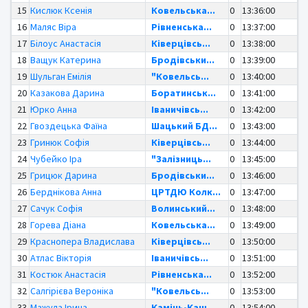
15
Кислюк Ксенія
Ковельська...
0
13:36:00
16
Маляс Віра
Рівненська...
0
13:37:00
17
Білоус Анастасія
Ківерцівсь...
0
13:38:00
18
Ващук Катерина
Бродівськи...
0
13:39:00
19
Шульган Емілія
"Ковельсь...
0
13:40:00
20
Казакова Дарина
Боратинськ...
0
13:41:00
21
Юрко Анна
Іваничівсь...
0
13:42:00
22
Гвоздецька Фаїна
Шацький БД...
0
13:43:00
23
Гринюк Софія
Ківерцівсь...
0
13:44:00
24
Чубейко Іра
"Залізниць...
0
13:45:00
25
Грицюк Дарина
Бродівськи...
0
13:46:00
26
Берднікова Анна
ЦРТДЮ Колк...
0
13:47:00
27
Сачук Софія
Волинський...
0
13:48:00
28
Горева Діана
Ковельська...
0
13:49:00
29
Краснопера Владислава
Ківерцівсь...
0
13:50:00
30
Атлас Вікторія
Іваничівсь...
0
13:51:00
31
Костюк Анастасія
Рівненська...
0
13:52:00
32
Салгірієва Вероніка
"Ковельсь...
0
13:53:00
33
Мажула Ірина
Камінь-Каш...
0
13:54:00