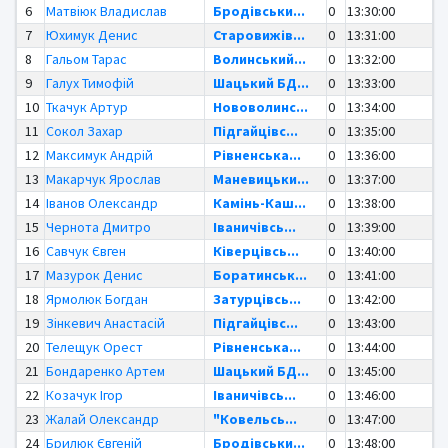
6
Матвіюк Владислав
Бродівськи...
0
13:30:00
7
Юхимук Денис
Старовижів...
0
13:31:00
8
Гальом Тарас
Волинський...
0
13:32:00
9
Галух Тимофій
Шацький БД...
0
13:33:00
10
Ткачук Артур
Нововолинс...
0
13:34:00
11
Сокол Захар
Підгайцівс...
0
13:35:00
12
Максимук Андрій
Рівненська...
0
13:36:00
13
Макарчук Ярослав
Маневицьки...
0
13:37:00
14
Іванов Олександр
Камінь-Каш...
0
13:38:00
15
Чернота Дмитро
Іваничівсь...
0
13:39:00
16
Савчук Євген
Ківерцівсь...
0
13:40:00
17
Мазурок Денис
Боратинськ...
0
13:41:00
18
Ярмолюк Богдан
Затурцівсь...
0
13:42:00
19
Зінкевич Анастасій
Підгайцівс...
0
13:43:00
20
Телещук Орест
Рівненська...
0
13:44:00
21
Бондаренко Артем
Шацький БД...
0
13:45:00
22
Козачук Ігор
Іваничівсь...
0
13:46:00
23
Жалай Олександр
"Ковельсь...
0
13:47:00
24
Брилюк Євгеній
Бродівськи...
0
13:48:00