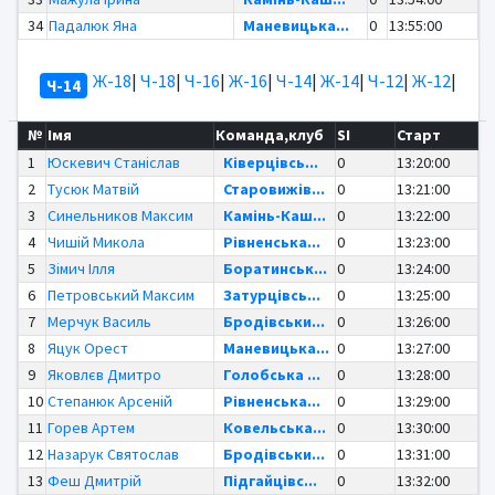
34
Падалюк Яна
Маневицька...
0
13:55:00
Ж-18
|
Ч-18
|
Ч-16
|
Ж-16
|
Ч-14
|
Ж-14
|
Ч-12
|
Ж-12
|
Ч-14
№
Імя
Команда,клуб
SI
Старт
1
Юскевич Станіслав
Ківерцівсь...
0
13:20:00
2
Тусюк Матвій
Старовижів...
0
13:21:00
3
Синельников Максим
Камінь-Каш...
0
13:22:00
4
Чишій Микола
Рівненська...
0
13:23:00
5
Зімич Ілля
Боратинськ...
0
13:24:00
6
Петровський Максим
Затурцівсь...
0
13:25:00
7
Мерчук Василь
Бродівськи...
0
13:26:00
8
Яцук Орест
Маневицька...
0
13:27:00
9
Яковлєв Дмитро
Голобська ...
0
13:28:00
10
Степанюк Арсеній
Рівненська...
0
13:29:00
11
Горев Артем
Ковельська...
0
13:30:00
12
Назарук Святослав
Бродівськи...
0
13:31:00
13
Феш Дмитрій
Підгайцівс...
0
13:32:00