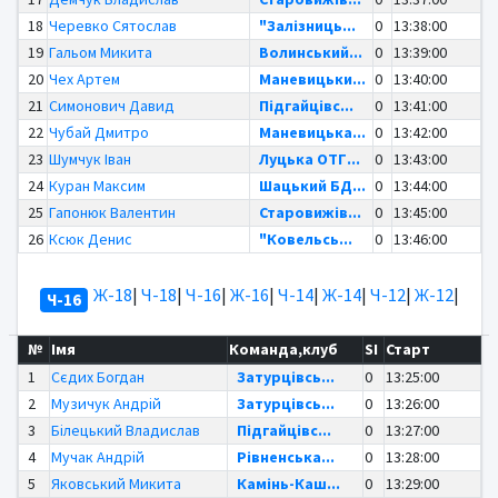
18
Черевко Сятослав
"Залізниць...
0
13:38:00
19
Гальом Микита
Волинський...
0
13:39:00
20
Чех Артем
Маневицьки...
0
13:40:00
21
Симонович Давид
Підгайцівс...
0
13:41:00
22
Чубай Дмитро
Маневицька...
0
13:42:00
23
Шумчук Іван
Луцька ОТГ...
0
13:43:00
24
Куран Максим
Шацький БД...
0
13:44:00
25
Гапонюк Валентин
Старовижів...
0
13:45:00
26
Ксюк Денис
"Ковельсь...
0
13:46:00
Ж-18
|
Ч-18
|
Ч-16
|
Ж-16
|
Ч-14
|
Ж-14
|
Ч-12
|
Ж-12
|
Ч-16
№
Імя
Команда,клуб
SI
Старт
1
Сєдих Богдан
Затурцівсь...
0
13:25:00
2
Музичук Андрій
Затурцівсь...
0
13:26:00
3
Білецький Владислав
Підгайцівс...
0
13:27:00
4
Мучак Андрій
Рівненська...
0
13:28:00
5
Яковський Микита
Камінь-Каш...
0
13:29:00