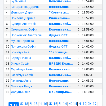
2
Булік Анна
Ковельська...
0
13:54:00
3
Кондратюк Дарина
Нововолинс...
0
13:55:00
4
Денисюк Дарія
"Ковельсь...
0
13:56:00
5
Прилепа Дарина
Рівненська...
0
13:57:00
6
Купира Анастасія
Волинський...
0
13:58:00
7
Омельянюк Софія
Ковельська...
0
13:59:00
8
Прокопʼюк Анастасія
Луцька ОТГ...
0
14:00:00
9
Мучак Вероніка
Нововолинс...
0
14:01:00
10
Приємська Софія
Луцька ОТГ...
0
14:02:00
11
Бринчук Аня
"Залізниць...
0
14:03:00
12
Карпук Іванна
Волинський...
0
14:04:00
13
Зінчук Софія
ЦРТДЮ Колк...
0
14:05:00
14
Огребчук Анна
Колківська...
0
14:06:00
15
Галайчук Софія
Ковельська...
0
14:07:33
16
Галівода Анна
Нововолинс...
0
14:08:35
17
Музичук Надія
Ковельська...
0
14:09:00
18
Лопушик Яна
Маневицька...
0
14:10:00
Ж-18
|
Ч-18
|
Ч-16
|
Ж-16
|
Ч-14
|
Ж-14
|
Ч-12
|
Ж-12
|
Ч-18