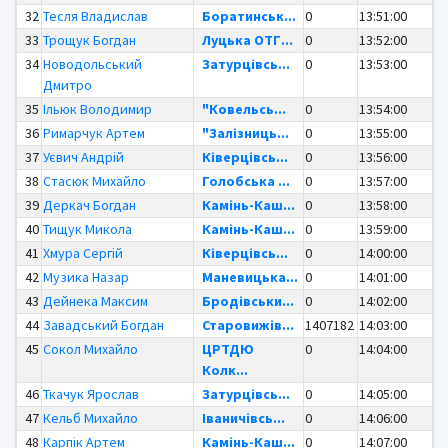
32
Тесля Владислав
Боратинськ...
0
13:51:00
33
Трощук Богдан
Луцька ОТГ...
0
13:52:00
34
Новодольський
Затурцівсь...
0
13:53:00
Дмитро
35
Ільюк Володимир
"Ковельсь...
0
13:54:00
36
Римарчук Артем
"Залізниць...
0
13:55:00
37
Уєвич Андрій
Ківерцівсь...
0
13:56:00
38
Стасюк Михайло
Голобська ...
0
13:57:00
39
Деркач Богдан
Камінь-Каш...
0
13:58:00
40
Тищук Микола
Камінь-Каш...
0
13:59:00
41
Хмура Сергій
Ківерцівсь...
0
14:00:00
42
Музика Назар
Маневицька...
0
14:01:00
43
Дейнека Максим
Бродівськи...
0
14:02:00
44
Завадський Богдан
Старовижів...
1407182
14:03:00
45
Сокол Михайло
ЦРТДЮ
0
14:04:00
Колк...
46
Ткачук Ярослав
Затурцівсь...
0
14:05:00
47
Кельб Михайло
Іваничівсь...
0
14:06:00
48
Карпік Артем
Камінь-Каш...
0
14:07:00