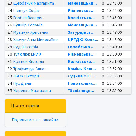
23
Щербачук Маргарита
Маневицьки...
0
13:43:00
24
Шевчук Софія
Рівненська...
0
13:44:00
25
Горбач Валерія
Колківська...
0
13:45:00
26
Кушнір Соломія
Маневицька...
0
13:46:00
27
Музичук Христина
Затурцівсь...
0
13:47:00
28
Харчук Анна Миколаївна
ЦРТДЮ Колк...
0
13:48:00
29
Руднік Софія
Голобська ...
0
13:49:00
30
Тулюлюк Емілія
Рівненська...
0
13:50:00
31
Кратюк Вікторія
Колківська...
0
13:51:00
32
Трофимчук Анна
Камінь-Каш...
0
13:52:00
33
Зінич Вікторія
Луцька ОТГ...
0
13:53:00
34
Пух Діана
Нововолинс...
0
13:54:00
35
Черевко Маргарита
"Залізниць...
0
13:55:00
Цього тижня
Подивитись всі онлайни