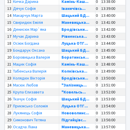
12
Кичка Дарина
Камінь-Каш...
0
13:38:00
13
Дячук Софія
Іваничівсь...
0
13:39:00
14
Макарчук Марта
Шацький БД...
0
13:40:00
15
Свиридюк Емілія
Маневицька...
0
13:41:00
16
Денисюк Мар`яна
Бродівськи...
0
13:42:00
17
Мучак Дарина
Рівненська...
0
13:43:00
18
Осіюк Богдана
Луцька ОТГ...
0
13:44:00
19
Бондарук Оксана
Шацький БД...
0
13:45:00
20
Боровицька Валерія
Боратинськ...
0
13:46:00
21
Мацик Софія
Камінь-Каш...
0
13:48:00
22
Табенська Валерія
Колківська...
0
13:49:00
23
Колядюк Вікторія
Бродівськи...
0
13:50:00
24
Масюк Любов
"Залізниць...
0
13:51:00
25
Крупа Єлизавета
"Ковельсь...
0
13:52:00
26
Ткачук Софія
Шацький БД...
0
13:53:00
27
Приємсько Соломія
Луцька ОТГ...
0
13:54:00
28
Лукянець Софія
Нововолинс...
0
13:55:00
29
Симонович Тетяна
Підгайцівс...
0
13:56:00
30
Осадча Ліана
Маневицька...
0
13:57:00