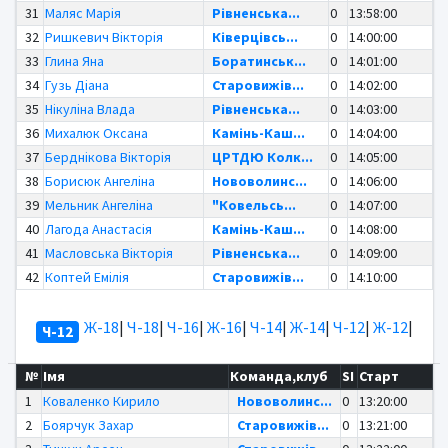
31
Маляс Марія
Рівненська...
0
13:58:00
32
Ришкевич Вікторія
Ківерцівсь...
0
14:00:00
33
Глина Яна
Боратинськ...
0
14:01:00
34
Гузь Діана
Старовижів...
0
14:02:00
35
Нікуліна Влада
Рівненська...
0
14:03:00
36
Михалюк Оксана
Камінь-Каш...
0
14:04:00
37
Берднікова Вікторія
ЦРТДЮ Колк...
0
14:05:00
38
Борисюк Ангеліна
Нововолинс...
0
14:06:00
39
Мельник Ангеліна
"Ковельсь...
0
14:07:00
40
Лагода Анастасія
Камінь-Каш...
0
14:08:00
41
Масловська Вікторія
Рівненська...
0
14:09:00
42
Коптей Емілія
Старовижів...
0
14:10:00
Ж-18
|
Ч-18
|
Ч-16
|
Ж-16
|
Ч-14
|
Ж-14
|
Ч-12
|
Ж-12
|
Ч-12
№
Імя
Команда,клуб
SI
Старт
1
Коваленко Кирило
Нововолинс...
0
13:20:00
2
Боярчук Захар
Старовижів...
0
13:21:00