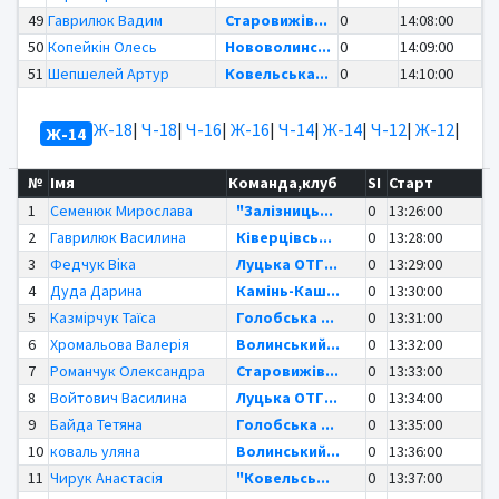
49
Гаврилюк Вадим
Старовижів...
0
14:08:00
50
Копейкін Олесь
Нововолинс...
0
14:09:00
51
Шепшелей Артур
Ковельська...
0
14:10:00
Ж-18
|
Ч-18
|
Ч-16
|
Ж-16
|
Ч-14
|
Ж-14
|
Ч-12
|
Ж-12
|
Ж-14
№
Імя
Команда,клуб
SI
Старт
1
Семенюк Мирослава
"Залізниць...
0
13:26:00
2
Гаврилюк Василина
Ківерцівсь...
0
13:28:00
3
Федчук Віка
Луцька ОТГ...
0
13:29:00
4
Дуда Дарина
Камінь-Каш...
0
13:30:00
5
Казмірчук Таїса
Голобська ...
0
13:31:00
6
Хромальова Валерія
Волинський...
0
13:32:00
7
Романчук Олександра
Старовижів...
0
13:33:00
8
Войтович Василина
Луцька ОТГ...
0
13:34:00
9
Байда Тетяна
Голобська ...
0
13:35:00
10
коваль уляна
Волинський...
0
13:36:00
11
Чирук Анастасія
"Ковельсь...
0
13:37:00