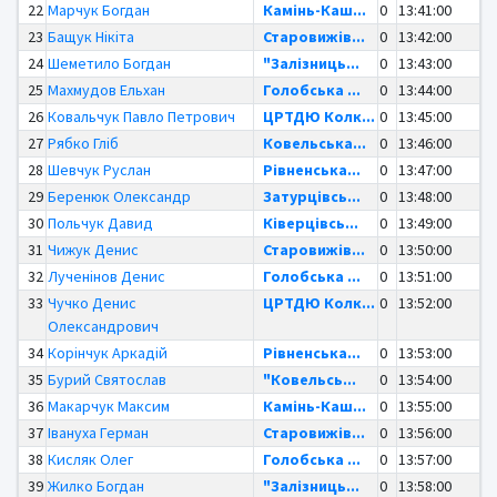
22
Марчук Богдан
Камінь-Каш...
0
13:41:00
23
Бащук Нікіта
Старовижів...
0
13:42:00
24
Шеметило Богдан
"Залізниць...
0
13:43:00
25
Махмудов Ельхан
Голобська ...
0
13:44:00
26
Ковальчук Павло Петрович
ЦРТДЮ Колк...
0
13:45:00
27
Рябко Гліб
Ковельська...
0
13:46:00
28
Шевчук Руслан
Рівненська...
0
13:47:00
29
Беренюк Олександр
Затурцівсь...
0
13:48:00
30
Польчук Давид
Ківерцівсь...
0
13:49:00
31
Чижук Денис
Старовижів...
0
13:50:00
32
Лученінов Денис
Голобська ...
0
13:51:00
33
Чучко Денис
ЦРТДЮ Колк...
0
13:52:00
Олександрович
34
Корінчук Аркадій
Рівненська...
0
13:53:00
35
Бурий Святослав
"Ковельсь...
0
13:54:00
36
Макарчук Максим
Камінь-Каш...
0
13:55:00
37
Івануха Герман
Старовижів...
0
13:56:00
38
Кисляк Олег
Голобська ...
0
13:57:00
39
Жилко Богдан
"Залізниць...
0
13:58:00