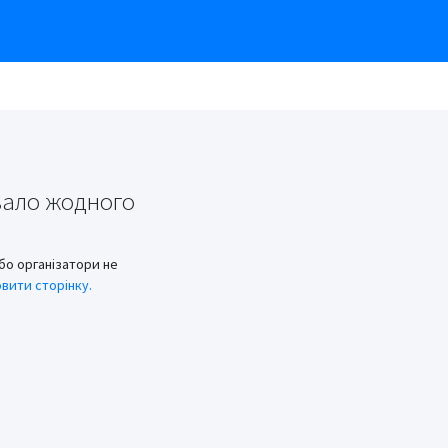
вало жодного
бо організатори не
вити сторінку.