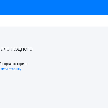
вало жодного
бо організатори не
вити сторінку.