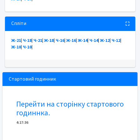
Спліти
Ж-21
|
Ч-18
|
Ч-21
|
Ж-18
|
Ч-16
|
Ж-16
|
Ж-14
|
Ч-14
|
Ж-12
|
Ч-12
|
Ж-10
|
Ч-10
|
Стартовий годинник
Перейти на сторінку стартового
годиннка.
4
:
1
7
:
36