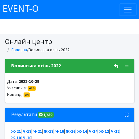
EVENT-O
Онлайн центр
Головна
/Волинська осінь 2022
Волинська осінь 2022
Дата:
2022-10-29
Учасників:
459
Команд:
24
Результати
1/459
Ж-21
|
Ч-18
|
Ч-21
|
Ж-18
|
Ч-16
|
Ж-16
|
Ж-14
|
Ч-14
|
Ж-12
|
Ч-12
|
Ж-10
|
Ч-10
|