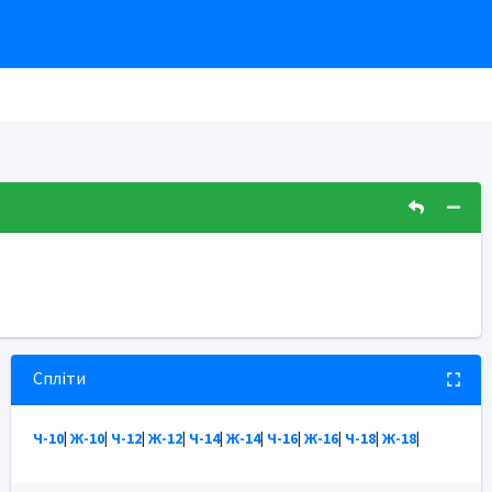
Спліти
Ч-10
|
Ж-10
|
Ч-12
|
Ж-12
|
Ч-14
|
Ж-14
|
Ч-16
|
Ж-16
|
Ч-18
|
Ж-18
|