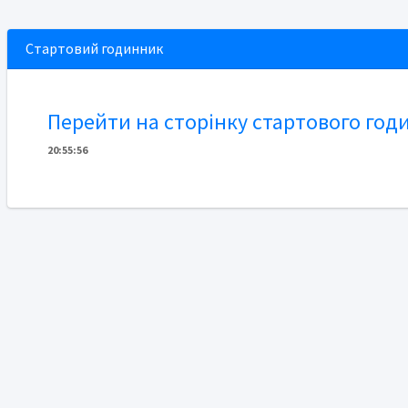
Стартовий годинник
Перейти на сторінку стартового год
20
:
5
5
:
56