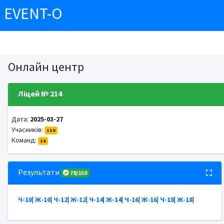
EVENT-O
Онлайн центр
Ліцей № 214
Дата:
2025-03-27
Учасників:
150
Команд:
16
Результати
79/150
Ч-10
|
Ж-10
|
Ч-12
|
Ж-12
|
Ч-14
|
Ж-14
|
Ч-16
|
Ж-16
|
Ч-18
|
Ж-18
|