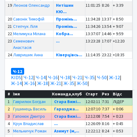
19
Леонов Олександр
Нетішин
11:01:25
8:26
+ 3:39
КЮ...
20
Савонік Тимофій
Промінь...
11:34:28
13:37
+ 8:50
21
Степчук Ліля
Промінь...
11:34:26
13:54
+ 9:07
22
Мелимука Мілана
Кобра...
13:37:07
14:46
+ 9:59
23
Семенович
...
13:23:28
17:07
+12:20
Анастасія
24
Лавришик Анна
Ківерцівсь...
11:14:35
23:22
+18:35
Ч-12
KIDS
|
Ч-12
|
Ч-14
|
Ч-16
|
Ч-18
|
Ч-21
|
Ч-35
|
Ч-50
|
Ж-12
|
Ж-14
|
Ж-16
|
Ж-18
|
Ж-21
|
Ж-35
|
Ж-50
|
#
Імя
Команда,клуб
Старт
Рез
Відс
1
Гаврилюк Богдан
Стара Вижі...
12:02:11
7:31
ЛІДЕР
2
Гушинець Василь
Гаразджа...
12:07:10
7:37
+ 0:06
3
Гапонюк Дмитро
Стара Вижі...
12:12:08
7:54
+ 0:23
4
Крук Владислав
...
12:26:09
8:16
+ 0:45
5
Мельничук Роман
Азимут (м,...
12:22:12
8:24
+ 0:53