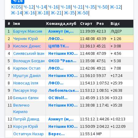
Ч-16
KIDS
|
Ч-12
|
Ч-14
|
Ч-16
|
Ч-18
|
Ч-21
|
Ч-35
|
Ч-50
|
Ж-12
|
Ж-14
|
Ж-16
|
Ж-18
|
Ж-21
|
Ж-35
|
Ж-50
|
#
Імя
Команда,клуб
Старт
Рез
Відс
1
Барчук Максим
Азимут (м,...
11:39:09
42:13
ЛІДЕР
2
Черняк Юрій
ЛФСО...
11:48:08
43:39
+ 1:26
3
Кислюк Денис
ЦНПВТК...
11:36:13
45:21
+ 3:08
4
Синявський Іван
Нетішин КЮ...
11:44:08
47:09
+ 4:56
5
Волощук Богдан
ОКСО "Равл...
11:35:08
47:51
+ 5:38
6
Карпюк Остап
ЛФСО...
11:42:06
49:21
+ 7:08
7
Муштук Данііл
Нетішин КЮ...
11:56:10
59:37
+17:24
8
Новосад Ілля
ЛФСО...
11:54:13
1:07:52
+25:39
9
Писарук Ігор
Любомльськ...
11:53:12
1:08:51
+26:38
10
Бенько Євген
OC Wolf...
11:45:09
1:15:36
+33:23
11
Величко
Нетішин КЮ...
11:38:08
1:17:41
+35:28
Кирило
12
Патрій Давид
Азимут (м,...
11:51:12
1:44:26
+1:02:13
13
Корсун Юрій
Нетішин КЮ...
11:50:09
2:04:22
+1:22:09
Остапчук Назар
Верес...
11:55:14
MP