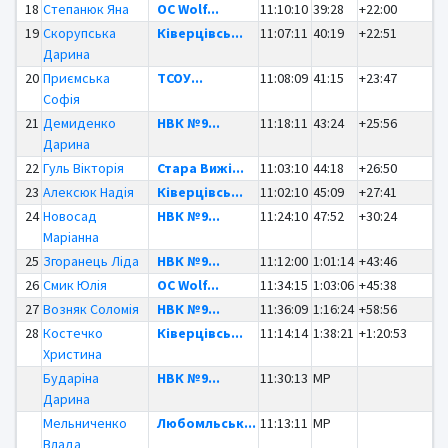
18
Степанюк Яна
OC Wolf...
11:10:10
39:28
+22:00
19
Скорупська
Ківерцівсь...
11:07:11
40:19
+22:51
Дарина
20
Приємська
ТСОУ...
11:08:09
41:15
+23:47
Софія
21
Демиденко
НВК №9...
11:18:11
43:24
+25:56
Дарина
22
Гуль Вікторія
Стара Вижі...
11:03:10
44:18
+26:50
23
Алексюк Надія
Ківерцівсь...
11:02:10
45:09
+27:41
24
Новосад
НВК №9...
11:24:10
47:52
+30:24
Маріанна
25
Згоранець Ліда
НВК №9...
11:12:00
1:01:14
+43:46
26
Смик Юлія
OC Wolf...
11:34:15
1:03:06
+45:38
27
Возняк Соломія
НВК №9...
11:36:09
1:16:24
+58:56
28
Костечко
Ківерцівсь...
11:14:14
1:38:21
+1:20:53
Христина
Бударіна
НВК №9...
11:30:13
MP
Дарина
Мельниченко
Любомльськ...
11:13:11
MP
Влада