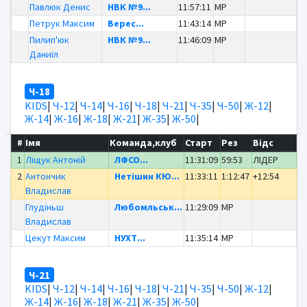
Павлюк Денис
НВК №9...
11:57:11
MP
Петрук Максим
Верес...
11:43:14
MP
Пилип'юк
НВК №9...
11:46:09
MP
Даниїл
Ч-18
KIDS
|
Ч-12
|
Ч-14
|
Ч-16
|
Ч-18
|
Ч-21
|
Ч-35
|
Ч-50
|
Ж-12
|
Ж-14
|
Ж-16
|
Ж-18
|
Ж-21
|
Ж-35
|
Ж-50
|
#
Імя
Команда,клуб
Старт
Рез
Відс
1
Ліщук Антоній
ЛФСО...
11:31:09
59:53
ЛІДЕР
2
Антончик
Нетішин КЮ...
11:33:11
1:12:47
+12:54
Владислав
Глудіньш
Любомльськ...
11:29:09
MP
Владислав
Цекут Максим
НУХТ...
11:35:14
MP
Ч-21
KIDS
|
Ч-12
|
Ч-14
|
Ч-16
|
Ч-18
|
Ч-21
|
Ч-35
|
Ч-50
|
Ж-12
|
Ж-14
|
Ж-16
|
Ж-18
|
Ж-21
|
Ж-35
|
Ж-50
|