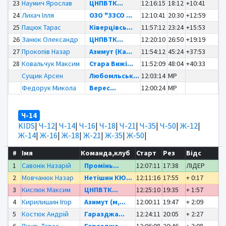
23
Наумич Ярослав
ЦНПВТК...
12:16:15
18:12
+10:41
24
Лихач Ілля
ОЗО "ЗЗСО ...
12:10:41
20:30
+12:59
25
Пацюк Тарас
Ківерцівсь...
11:57:12
23:24
+15:53
26
Занюк Олександр
ЦНПВТК...
12:20:10
26:50
+19:19
27
Прокопів Назар
Азимут (Ка...
11:54:12
45:24
+37:53
28
Ковальчук Максим
Стара Вижі...
11:52:09
48:04
+40:33
Сущик Арсен
Любомльськ...
12:03:14
MP
Федорук Микола
Верес...
12:00:24
MP
Ч-14
KIDS
|
Ч-12
|
Ч-14
|
Ч-16
|
Ч-18
|
Ч-21
|
Ч-35
|
Ч-50
|
Ж-12
|
Ж-14
|
Ж-16
|
Ж-18
|
Ж-21
|
Ж-35
|
Ж-50
|
#
Імя
Команда,клуб
Старт
Рез
Відс
1
Савонік Назарій
Промінь...
12:07:11
17:38
ЛІДЕР
2
Мовчанюк Назар
Нетішин КЮ...
12:11:16
17:55
+ 0:17
3
Кислюк Максим
ЦНПВТК...
12:25:10
19:35
+ 1:57
4
Кирилишин Ігор
Азимут (м,...
12:00:11
19:47
+ 2:09
5
Костюк Андрій
Гаразджа...
12:24:11
20:05
+ 2:27