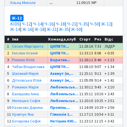
Кльоц Микола
...
11:09:15
MP
Ж-12
KIDS
|
Ч-12
|
Ч-14
|
Ч-16
|
Ч-18
|
Ч-21
|
Ч-35
|
Ч-50
|
Ж-12
|
Ж-14
|
Ж-16
|
Ж-18
|
Ж-21
|
Ж-35
|
Ж-50
|
#
Імя
Команда,клуб
Старт
Рез
Відс
1
Сесюк Маргарита
ЦНПВТК...
11:28:16
7:33
ЛІДЕР
2
Кислюк Ксенія
ЦНПВТК...
11:33:13
8:08
+ 0:35
3
Рихлюк Юлія
Боратин...
11:26:12
8:46
+ 1:13
4
Чабан Владислава
ЦНПВТК...
11:08:10
9:07
+ 1:34
5
Шаламай Марія
Азимут (м,...
11:25:11
9:12
+ 1:39
6
Дітковська Юлія
Азимут (м,...
11:05:09
9:14
+ 1:41
7
Романюк Марія
Любомльськ...
11:30:12
9:43
+ 2:10
8
Балашова Анна
Любомльськ...
11:35:11
10:16
+ 2:43
9
Мелешко Софія
Любомльськ...
11:20:10
10:25
+ 2:52
10
Казакова Дарина
Промінь...
11:24:09
10:29
+ 2:56
11
Кравчук Яна
Гімназія 1...
11:17:13
10:54
+ 3:21
12
Бочарова Софія
Нетішин КЮ...
11:23:13
11:15
+ 3:42