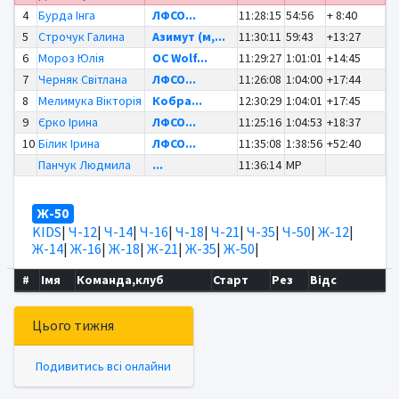
4
Бурда Інга
ЛФСО...
11:28:15
54:56
+ 8:40
5
Строчук Галина
Азимут (м,...
11:30:11
59:43
+13:27
6
Мороз Юлія
OC Wolf...
11:29:27
1:01:01
+14:45
7
Черняк Світлана
ЛФСО...
11:26:08
1:04:00
+17:44
8
Мелимука Вікторія
Кобра...
12:30:29
1:04:01
+17:45
9
Єрко Ірина
ЛФСО...
11:25:16
1:04:53
+18:37
10
Білик Ірина
ЛФСО...
11:35:08
1:38:56
+52:40
Панчук Людмила
...
11:36:14
MP
Ж-50
KIDS
|
Ч-12
|
Ч-14
|
Ч-16
|
Ч-18
|
Ч-21
|
Ч-35
|
Ч-50
|
Ж-12
|
Ж-14
|
Ж-16
|
Ж-18
|
Ж-21
|
Ж-35
|
Ж-50
|
#
Імя
Команда,клуб
Старт
Рез
Відс
Цього тижня
Подивитись всі онлайни