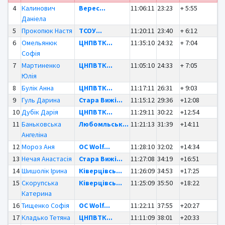
4
Калинович
Верес...
11:06:11
23:23
+ 5:55
Даніела
5
Прокопюк Настя
ТСОУ...
11:20:11
23:40
+ 6:12
6
Омельянюк
ЦНПВТК...
11:35:10
24:32
+ 7:04
Софія
7
Мартиненко
ЦНПВТК...
11:05:10
24:33
+ 7:05
Юлія
8
Булік Анна
ЦНПВТК...
11:17:11
26:31
+ 9:03
9
Гуль Дарина
Стара Вижі...
11:15:12
29:36
+12:08
10
Дубік Дарія
ЦНПВТК...
11:29:11
30:22
+12:54
11
Баньковська
Любомльськ...
11:21:13
31:39
+14:11
Ангеліна
12
Мороз Аня
OC Wolf...
11:28:10
32:02
+14:34
13
Нечая Анастасія
Стара Вижі...
11:27:08
34:19
+16:51
14
Шишолік Ірина
Ківерцівсь...
11:26:09
34:53
+17:25
15
Скорупська
Ківерцівсь...
11:25:09
35:50
+18:22
Катерина
16
Тищенко Софія
OC Wolf...
11:22:11
37:55
+20:27
17
Кладько Тетяна
ЦНПВТК...
11:11:09
38:01
+20:33