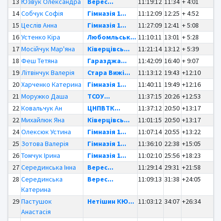
13
Юзвук Олександра
Верес...
11:19:12
11:34
+ 4:01
14
Собчук Софія
Гімназія 1...
11:12:09
12:25
+ 4:52
15
Цеслів Анна
Гімназія 1...
11:27:09
12:41
+ 5:08
16
Устенко Кіра
Любомльськ...
11:10:11
13:01
+ 5:28
17
Мосійчук Мар'яна
Ківерцівсь...
11:21:14
13:12
+ 5:39
18
Феш Тетяна
Гаразджа...
11:42:09
16:40
+ 9:07
19
Літвінчук Валерія
Стара Вижі...
11:13:12
19:43
+12:10
20
Харченко Катерина
Гімназія 1...
11:40:11
19:49
+12:16
21
Моружко Даша
ТСОУ...
11:37:15
20:26
+12:53
22
Ковальчук Ан
ЦНПВТК...
11:37:12
20:50
+13:17
22
Михайлюк Яна
Ківерцівсь...
11:01:15
20:50
+13:17
24
Олексюк Устина
Гімназія 1...
11:07:14
20:55
+13:22
25
Зотова Валерія
Гімназія 1...
11:36:10
22:38
+15:05
26
Томчук Ірина
Гімназія 1...
11:02:10
25:56
+18:23
27
Серединська Інна
Верес...
11:29:14
29:31
+21:58
28
Серединська
Верес...
11:09:13
31:38
+24:05
Катерина
29
Пастушок
Нетішин КЮ...
11:03:12
34:07
+26:34
Анастасія