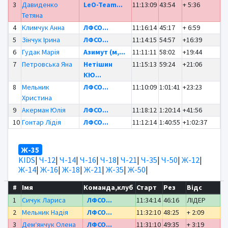
3
Давиденко
LeO-Team...
11:13:09
43:54
+ 5:36
Тетяна
4
Климчук Анна
ЛФСО...
11:16:14
45:17
+ 6:59
5
Зінчук Ірина
ЛФСО...
11:14:15
54:57
+16:39
6
Гудак Марія
Азимут (м,...
11:11:11
58:02
+19:44
7
Петровська Яна
Нетішин
11:15:13
59:24
+21:06
КЮ...
8
Мельник
ЛФСО...
11:10:09
1:01:41
+23:23
Христина
9
Акерман Юлія
ЛФСО...
11:18:12
1:20:14
+41:56
10
Гонтар Лідія
ЛФСО...
11:12:14
1:40:55
+1:02:37
Ж-35
KIDS
|
Ч-12
|
Ч-14
|
Ч-16
|
Ч-18
|
Ч-21
|
Ч-35
|
Ч-50
|
Ж-12
|
Ж-14
|
Ж-16
|
Ж-18
|
Ж-21
|
Ж-35
|
Ж-50
|
#
Імя
Команда,клуб
Старт
Рез
Відс
1
Сичук Лариса
ЛФСО...
11:34:14
46:16
ЛІДЕР
2
Мельник Надія
ЛФСО...
11:32:10
48:25
+ 2:09
3
Дем‘янчук Олена
ЛФСО...
11:31:10
49:35
+ 3:19