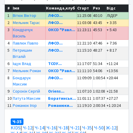
#
Імя
Команда,клуб
Старт
Рез
Відс
1
Вітюк Віктор
ЛФСО...
11:25:08
40:10
ЛІДЕР
2
Мельник Тарас
ЛФСО...
11:03:08
43:45
+ 3:35
3
Кондрачук
ОКСО "Равл...
11:23:11
45:53
+ 5:43
Василь
4
Павлюк Павло
ЛФСО...
11:21:10
47:46
+ 7:36
5
Петришин
ЛФСО...
11:15:10
48:27
+ 8:17
Віталій
6
Іщук Влад
ТСОУ...
11:17:07
51:34
+11:24
7
Мельник Роман
ОКСО "Равл...
11:11:10
54:06
+13:56
8
Бондарук
ЛФСО...
11:09:09
1:00:54
+20:44
Максим
9
Сорокін Сергій
Oriens...
11:07:10
1:02:08
+21:58
10
Патута Максим
Боратинськ...
11:01:11
1:07:37
+27:27
11
Романюк Ігор
Романюки...
11:19:10
2:00:34
+1:20:24
Ч-35
KIDS
|
Ч-12
|
Ч-14
|
Ч-16
|
Ч-18
|
Ч-21
|
Ч-35
|
Ч-50
|
Ж-12
|