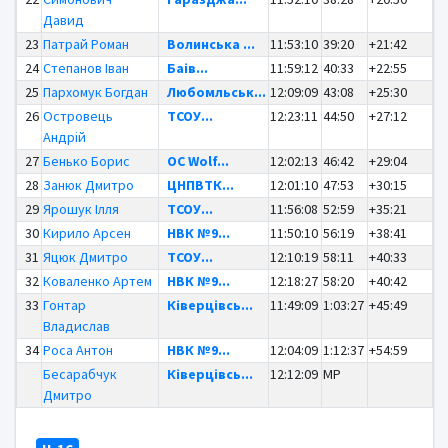
Давид
23
Патрай Роман
Волинська ...
11:53:10
39:20
+21:42
24
Степанов Іван
Баів...
11:59:12
40:33
+22:55
25
Пархомук Богдан
Любомльськ...
12:09:09
43:08
+25:30
26
Островець
ТСОУ...
12:23:11
44:50
+27:12
Андрій
27
Бенько Борис
OC Wolf...
12:02:13
46:42
+29:04
28
Занюк Дмитро
ЦНПВТК...
12:01:10
47:53
+30:15
29
Ярошук Ілля
ТСОУ...
11:56:08
52:59
+35:21
30
Кирило Арсен
НВК №9...
11:50:10
56:19
+38:41
31
Яцюк Дмитро
ТСОУ...
12:10:19
58:11
+40:33
32
Коваленко Артем
НВК №9...
12:18:27
58:20
+40:42
33
Гонтар
Ківерцівсь...
11:49:09
1:03:27
+45:49
Владислав
34
Роса Антон
НВК №9...
12:04:09
1:12:37
+54:59
Бесарабчук
Ківерцівсь...
12:12:09
MP
Дмитро