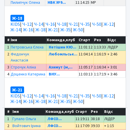
Пилипчук Олена
НВК №9...
11:14:25
MP
Ж-18
KIDS
|
Ч-12
|
Ч-14
|
Ч-16
|
Ч-18
|
Ч-21
|
Ч-35
|
Ч-50
|
Ж-12
|
Ж-14
|
Ж-16
|
Ж-18
|
Ж-21
|
Ж-35
|
Ж-50
|
#
Імя
Команда,клуб
Старт
Рез
Відс
1
Петровська Єлєна
Нетішин КЮ...
11:01:12
1:13:33
ЛІДЕР
2
Федончук
Любомльськ...
11:04:14
1:16:19
+ 2:46
Анастасія
3
Строчук Аліна
Азимут (м,...
11:05:17
1:16:34
+ 3:01
4
Доценко Катерина
ВНУ...
11:03:13
1:17:19
+ 3:46
Ж-21
KIDS
|
Ч-12
|
Ч-14
|
Ч-16
|
Ч-18
|
Ч-21
|
Ч-35
|
Ч-50
|
Ж-12
|
Ж-14
|
Ж-16
|
Ж-18
|
Ж-21
|
Ж-35
|
Ж-50
|
#
Імя
Команда,клуб
Старт
Рез
Відс
1
Гупало Ольга
ЛФСО...
11:19:11
38:18
ЛІДЕР
2
Войтович Ірина
ЛФСО...
11:17:09
39:33
+ 1:15