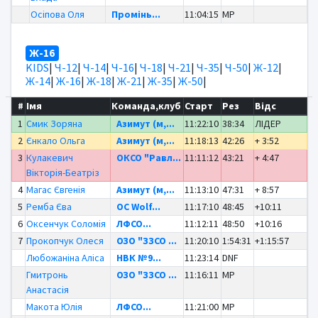
Осіпова Оля
Промінь...
11:04:15
MP
Ж-16
KIDS
|
Ч-12
|
Ч-14
|
Ч-16
|
Ч-18
|
Ч-21
|
Ч-35
|
Ч-50
|
Ж-12
|
Ж-14
|
Ж-16
|
Ж-18
|
Ж-21
|
Ж-35
|
Ж-50
|
#
Імя
Команда,клуб
Старт
Рез
Відс
1
Смик Зоряна
Азимут (м,...
11:22:10
38:34
ЛІДЕР
2
Єнкало Ольга
Азимут (м,...
11:18:13
42:26
+ 3:52
3
Кулакевич
ОКСО "Равл...
11:11:12
43:21
+ 4:47
Вікторія-Беатріз
4
Магас Євгенія
Азимут (м,...
11:13:10
47:31
+ 8:57
5
Ремба Єва
OC Wolf...
11:17:10
48:45
+10:11
6
Оксенчук Соломія
ЛФСО...
11:12:11
48:50
+10:16
7
Прокопчук Олеся
ОЗО "ЗЗСО ...
11:20:10
1:54:31
+1:15:57
Любожаніна Аліса
НВК №9...
11:23:14
DNF
Гмитронь
ОЗО "ЗЗСО ...
11:16:11
MP
Анастасія
Макота Юлія
ЛФСО...
11:21:00
MP