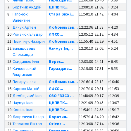
6
Януль Тарас
Гаразджа...
12:06:08
20:46
+ 3:08
7
Бортник Андрій
ЦНПВТК...
12:08:10
21:02
+ 3:24
8
Гапонюк
Стара Вижі...
11:58:10
21:42
+ 4:04
Валентин
9
Дячук Артем
Любомльськ...
12:22:36
21:58
+ 4:20
10
Романюк Ельдар
ЛФСО...
12:05:12
22:12
+ 4:34
11
Пилипчук Назарій
Любомльськ...
11:55:40
22:29
+ 4:51
12
Балашовець
Азимут (м,...
12:20:13
23:02
+ 5:24
Олександр
13
Скиданюк Ілля
Верес...
12:03:00
24:21
+ 6:43
14
Качковський
Гаразджа...
12:19:09
27:31
+ 9:53
Владислав
15
Писарук Ілля
Любомльськ...
12:16:14
28:18
+10:40
16
Карпюк Матвій
ЛФСО...
12:17:10
29:31
+11:53
17
Дембіцький Ілля
ОЗО "ЗЗСО ...
11:48:09
30:17
+12:39
18
Наумук Ілля
ЦНПВТК...
12:21:09
30:45
+13:07
19
Кошіль Іван
ЦНПВТК...
11:54:11
32:55
+15:17
20
Лавренчук Назар
Боратин...
11:57:14
34:20
+16:42
21
Тепляков Віктор
Oriens...
12:13:08
37:14
+19:36
22
Симонович
Гаразджа...
11:52:10
38:28
+20:50