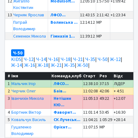
12
Жигалло
Modulsoft...
12:05:10
1:57:50
+1:09:42
Костянтин
13
Черняк Ярослав
ЛФСО...
11:43:15
2:11:42
+1:23:34
Патрай
Волинська ...
12:14:12
MP
Володимир
Семенюк Микола
Гімназія 1...
11:39:12
MP
Ч-50
KIDS
|
Ч-12
|
Ч-14
|
Ч-16
|
Ч-18
|
Ч-21
|
Ч-35
|
Ч-50
|
Ж-12
|
Ж-14
|
Ж-16
|
Ж-18
|
Ж-21
|
Ж-35
|
Ж-50
|
#
Імя
Команда,клуб
Старт
Рез
Відс
1
Мальчик Ігор
ЛФСО...
12:38:10
37:15
ЛІДЕР
2
Черчик Олег
Баів...
11:02:08
42:06
+ 4:51
3
Іванчихін Микола
Нетішин
11:05:13
49:22
+12:07
КЮ...
4
Бортник Віктор
Фаворит...
11:01:14
53:45
+16:30
5
Ковальчук Василь
СК Лучеськ...
11:04:21
1:05:29
+28:14
Гуцаленко
Орієнт...
11:07:15
MP
Володимир