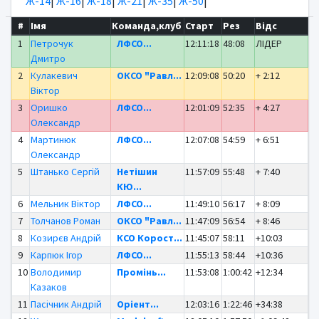
Ж-14
|
Ж-16
|
Ж-18
|
Ж-21
|
Ж-35
|
Ж-50
|
#
Імя
Команда,клуб
Старт
Рез
Відс
1
Петрочук
ЛФСО...
12:11:18
48:08
ЛІДЕР
Дмитро
2
Кулакевич
ОКСО "Равл...
12:09:08
50:20
+ 2:12
Віктор
3
Оришко
ЛФСО...
12:01:09
52:35
+ 4:27
Олександр
4
Мартинюк
ЛФСО...
12:07:08
54:59
+ 6:51
Олександр
5
Штанько Сергій
Нетішин
11:57:09
55:48
+ 7:40
КЮ...
6
Мельник Віктор
ЛФСО...
11:49:10
56:17
+ 8:09
7
Толчанов Роман
ОКСО "Равл...
11:47:09
56:54
+ 8:46
8
Козирєв Андрій
КСО Корост...
11:45:07
58:11
+10:03
9
Карпюк Ігор
ЛФСО...
11:55:13
58:44
+10:36
10
Володимир
Промінь...
11:53:08
1:00:42
+12:34
Казаков
11
Пасічник Андрій
Оріент...
12:03:16
1:22:46
+34:38