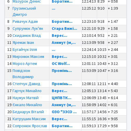
6
Мазурок Денис
Боратин...
12:14:13
8:29
+ 0:58
7
Грузинський
...
12:25:12
9:10
+ 1:39
Дмитро
8
Ривачук Адам
Боратин...
12:23:10
9:18
+ 1:47
9
Супрунюк Лук'ян
Стара Вижі...
12:21:10
9:29
+ 1:58
10
Скиданюк Влад
Верес...
12:10:14
9:52
+ 2:21
11
Яремак Іван
Азимут (м,...
12:13:09
9:58
+ 2:27
12
Бугайчук Ілля
...
12:24:14
10:15
+ 2:44
13
Миронюк Максим
Верес...
12:15:10
10:32
+ 3:01
14
Мороз Артем
OC Wolf...
12:01:11
10:43
+ 3:12
15
Повідзіон
Промінь...
11:53:09
10:47
+ 3:16
Володимир
16
Степчук Давид
Промінь...
12:08:11
12:11
+ 4:40
17
Гарчук Михайло
Верес...
12:05:13
13:14
+ 5:43
18
Наумук Матвій
ЦНПВТК...
12:06:09
13:45
+ 6:14
19
Єнкало Михайло
Азимут (м,...
11:58:09
14:02
+ 6:31
20
Беднарук Віталій
ОЗО "ЗЗСО ...
11:57:17
14:56
+ 7:25
21
Катрушин Максим
Верес...
11:55:15
16:36
+ 9:05
22
Сопронюк Ярослав
Боратин...
11:59:13
17:29
+ 9:58