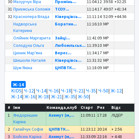
30
Мазурчук Віра
Промінь...
11:04:12
39:58
+32:25
31
Приємська Соломія
ТСОУ...
11:14:17
49:07
+41:34
32
Краснопера Влада
Ківерцівсь...
11:11:14
52:09
+44:36
Надворська
Боратин...
11:16:10
MP
Катерина
Олійник Маргарита
Зайці...
11:41:09
MP
Солодуха Ольга
Любомльськ...
11:39:10
MP
Цюник Мар'яна
Верес...
11:34:17
MP
Шишолік Наталія
Ківерцівсь...
11:31:32
MP
Шум Яніна
ЦНПВТК...
11:18:09
MP
Ж-14
KIDS
|
Ч-12
|
Ч-14
|
Ч-16
|
Ч-18
|
Ч-21
|
Ч-35
|
Ч-50
|
Ж-12
|
Ж-14
|
Ж-16
|
Ж-18
|
Ж-21
|
Ж-35
|
Ж-50
|
#
Імя
Команда,клуб
Старт
Рез
Відс
1
Федоришин
Азимут (м,...
11:09:11
17:28
ЛІДЕР
Каріна
2
Галайчук Софія
ЦНПВТК...
11:23:12
20:24
+ 2:56
3
Бойсюк Каріна
Азимут (м,...
11:33:09
22:16
+ 4:48