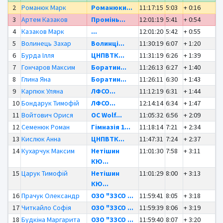
2
Романюк Марк
Романюки...
11:17:15
5:03
+ 0:16
3
Артем Казаков
Промінь...
12:01:19
5:41
+ 0:54
4
Казаков Марк
...
12:01:20
5:42
+ 0:55
5
Волинець Захар
Волинці...
11:30:19
6:07
+ 1:20
6
Бурда Ілля
ЦНПВТК...
11:31:19
6:26
+ 1:39
7
Гончаров Максим
Боратин...
11:26:13
6:27
+ 1:40
8
Глина Яна
Боратин...
11:26:11
6:30
+ 1:43
9
Карпюк Уляна
ЛФСО...
11:12:19
6:31
+ 1:44
10
Бондарук Тимофій
ЛФСО...
12:14:14
6:34
+ 1:47
11
Войтович Орися
OC Wolf...
11:05:32
6:56
+ 2:09
12
Семенюк Роман
Гімназія 1...
11:18:14
7:21
+ 2:34
13
Кислюк Анна
ЦНПВТК...
11:47:31
7:24
+ 2:37
14
Кухарчук Максим
Нетішин
11:01:30
7:58
+ 3:11
КЮ...
15
Царук Тимофій
Нетішин
11:01:29
8:00
+ 3:13
КЮ...
16
Прачук Олександр
ОЗО "ЗЗСО ...
11:59:41
8:05
+ 3:18
17
Читкайло Софія
ОЗО "ЗЗСО ...
11:59:39
8:06
+ 3:19
18
Будкіна Маргарита
ОЗО "ЗЗСО ...
11:59:40
8:07
+ 3:20