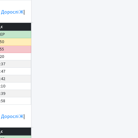
|
Дорослі Ж
|
дс
ДЕР
:50
:55
:20
:37
:47
:42
:10
:39
:58
|
Дорослі Ж
|
дс