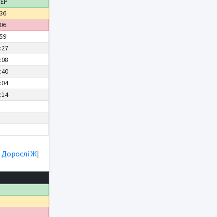
ДЕР
:36
:06
:59
:27
:08
:40
:04
:14
|
Дорослі Ж
|