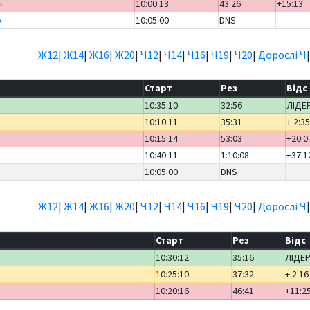
»
10:00:13
43:26
+15:13
»
10:05:00
DNS
Ж12
|
Ж14
|
Ж16
|
Ж20
|
Ч12
|
Ч14
|
Ч16
|
Ч19
|
Ч20
|
Дорослі Ч
Старт
Рез
Відс
10:35:10
32:56
ЛІДЕ
10:10:11
35:31
+ 2:3
10:15:14
53:03
+20:0
10:40:11
1:10:08
+37:1
10:05:00
DNS
Ж12
|
Ж14
|
Ж16
|
Ж20
|
Ч12
|
Ч14
|
Ч16
|
Ч19
|
Ч20
|
Дорослі Ч
Старт
Рез
Відс
10:30:12
35:16
ЛІДЕ
10:25:10
37:32
+ 2:16
10:20:16
46:41
+11:2