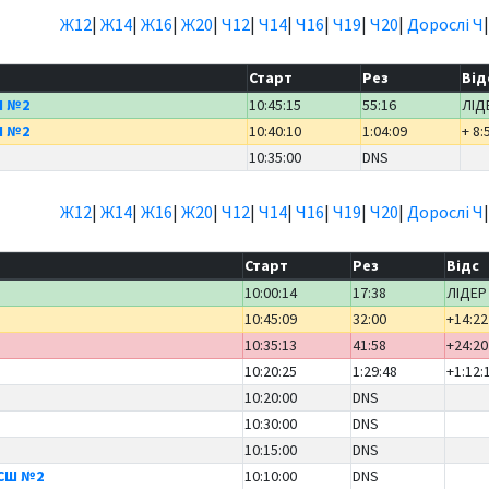
Ж12
|
Ж14
|
Ж16
|
Ж20
|
Ч12
|
Ч14
|
Ч16
|
Ч19
|
Ч20
|
Дорослі Ч
Старт
Рез
Від
Ш №2
10:45:15
55:16
ЛІД
Ш №2
10:40:10
1:04:09
+ 8:
10:35:00
DNS
Ж12
|
Ж14
|
Ж16
|
Ж20
|
Ч12
|
Ч14
|
Ч16
|
Ч19
|
Ч20
|
Дорослі Ч
Старт
Рез
Відс
10:00:14
17:38
ЛІДЕР
10:45:09
32:00
+14:22
10:35:13
41:58
+24:20
10:20:25
1:29:48
+1:12:
10:20:00
DNS
10:30:00
DNS
10:15:00
DNS
СШ №2
10:10:00
DNS