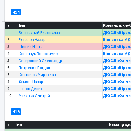
Ч14
#
Імя
Команда,клу
1
Безщасний Владислав
ДЮСШ «Віраж
2
Репалов Назар
Вінницька М
3
Шишка Нікіта
ДЮСШ «Віраж
4
Конончук Володимир
Вінницька М
5
Безкровний Олександр
ДЮСШ «Олімп
6
Петренко Богдан
ДЮСШ «Віраж
7
Костючок Мирослав
ДЮСШ «Віраж
8
Єськов Назар
ДЮСШ «Олімп
9
Іванов Денис
ДЮСШ «Віраж
10
Малявка Дмитрій
ДЮСШ «Олімп
Ч16
#
Імя
Команда,к