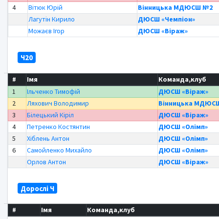
4
Вітюк Юрій
Вінницька МДЮСШ №2
Лагутін Кирило
ДЮСШ «Чемпіон»
Можаєв Ігор
ДЮСШ «Віраж»
Ч20
#
Імя
Команда,клуб
1
Ільченко Тимофій
ДЮСШ «Віраж»
2
Ляхович Володимир
Вінницька МДЮС
3
Білецький Кіріл
ДЮСШ «Віраж»
4
Петренко Костянтин
ДЮСШ «Олімп»
5
Хіблень Антон
ДЮСШ «Олімп»
6
Самойленко Михайло
ДЮСШ «Олімп»
Орлов Антон
ДЮСШ «Віраж»
Дорослі Ч
#
Імя
Команда,клуб