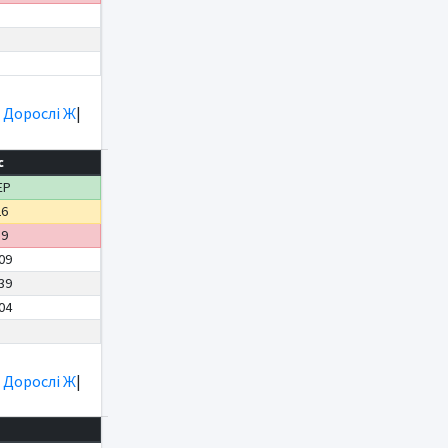
|
Дорослі Ж
|
с
ЕР
26
39
09
39
04
|
Дорослі Ж
|