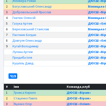
1
Женжера Роман
ДЮСШ «Ві
2
Богуславський Олександр
Вінницьк
3
Добровольський Ярослав
ДЮСШ «Ві
4
Гнатюк Олексій
Вінницьк
5
Газука Артем
ДЮСШ «Олі
6
Березовський Станіслав
Вінницьк
7
Пасічник Богдан
ДЮСШ «Ві
8
Довгуля Олександр
ДЮСШ «Олі
9
Кугай Володимир
ДЮСШ «Ві
Лугина Артем
ДЮСШ «Ві
Придиба Ілля
ДЮСШ «Ві
Кушпіль Давід
ДЮСШ «Ві
Ч19
#
Імя
Команда,клуб
1
Тромса Кирило
ДЮСШ «Віраж»
2
Стаценко Павло
ДЮСШ «Віраж»
3
Яценко Єгор
ДЮСШ «Олімп»