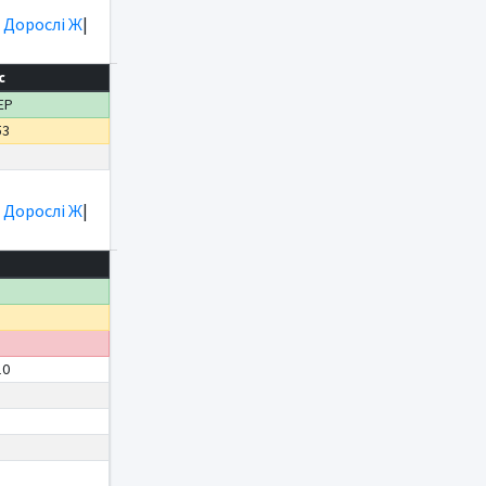
|
Дорослі Ж
|
с
ЕР
53
|
Дорослі Ж
|
10