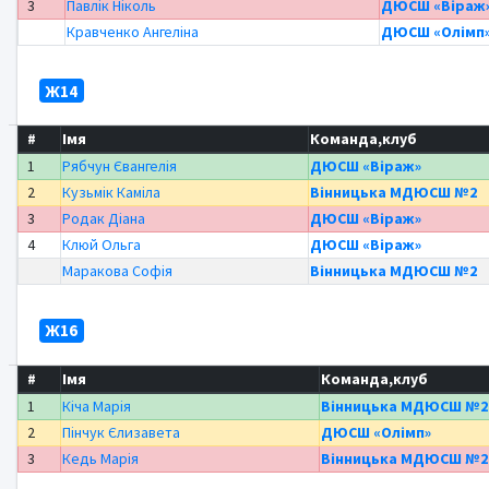
3
Павлік Ніколь
ДЮСШ «Віраж
Кравченко Ангеліна
ДЮСШ «Олімп
Ж14
#
Імя
Команда,клуб
1
Рябчун Євангелія
ДЮСШ «Віраж»
2
Кузьмік Каміла
Вінницька МДЮСШ №2
3
Родак Діана
ДЮСШ «Віраж»
4
Клюй Ольга
ДЮСШ «Віраж»
Маракова Софія
Вінницька МДЮСШ №2
Ж16
#
Імя
Команда,клуб
1
Кіча Марія
Вінницька МДЮСШ №2
2
Пінчук Єлизавета
ДЮСШ «Олімп»
3
Кедь Марія
Вінницька МДЮСШ №2