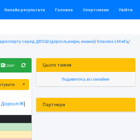
Онлайн результати
Головна
Спортсмени
Увійти
радіоспорту серед ДЮСШ (дорослі,юніри, юнаки)
/
Класика 144 мГц
/
Цього тижня
Спліт
Подивитись всі онлайни
Toggle Dropdown
ртувати
|
Дорослі Ж
|
Партнери