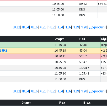
10:45:16
59:42
+24:21
11:05:00
DNS
11:10:00
DNS
Ж12
|
Ж14
|
Ж16
|
Ж20
|
Ч12
|
Ч14
|
Ч16
|
Ч19
|
Ч20
|
Дорослі Ч
Старт
Рез
Від
11:10:08
42:38
ЛІД
Ш №2
10:45:19
45:04
+ 2:
10:50:11
52:17
+ 9:
10:55:09
57:47
+15:
10:30:08
1:00:17
+17:
11:05:10
1:05:42
+23:
11:00:00
DNS
Ж12
|
Ж14
|
Ж16
|
Ж20
|
Ч12
|
Ч14
|
Ч16
|
Ч19
|
Ч20
|
Дорослі Ч
Старт
Рез
Відс