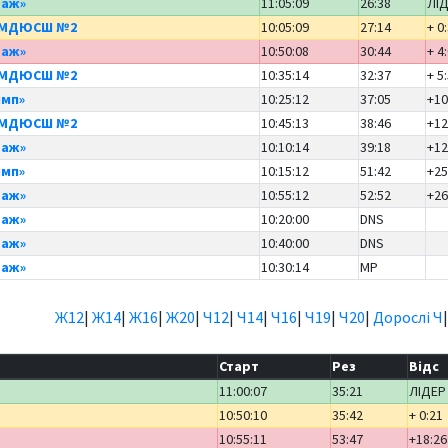
раж»
11:05:09
26:38
ЛІ
а МДЮСШ №2
10:05:09
27:14
+ 0
раж»
10:50:08
30:44
+ 4
а МДЮСШ №2
10:35:14
32:37
+ 5
мп»
10:25:12
37:05
+10
а МДЮСШ №2
10:45:13
38:46
+12
раж»
10:10:14
39:18
+12
мп»
10:15:12
51:42
+25
раж»
10:55:12
52:52
+26
раж»
10:20:00
DNS
раж»
10:40:00
DNS
раж»
10:30:14
MP
Ж12
|
Ж14
|
Ж16
|
Ж20
|
Ч12
|
Ч14
|
Ч16
|
Ч19
|
Ч20
|
Дорослі Ч
Старт
Рез
Відс
11:00:07
35:21
ЛІДЕР
10:50:10
35:42
+ 0:21
10:55:11
53:47
+18:26