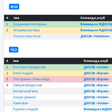
Ж20
#
Імя
Команда,клуб
1
Буданевич Катерина
Вінницька МДЮС
2
Владімірова Віра
Вінницька МДЮС
Ковтун Анастасія
ДЮСШ «Чемпіон»
Ч12
#
Імя
Команда,клуб
1
Костенко Владислав
ДЮСШ «Олімп»
2
Клюй Андрій
ДЮСШ «Віраж»
3
Токтаренко Олександр
ДЮСШ «Віраж»
4
Зайцев Владислав
ДЮСШ «Віраж»
Виговський Іван
ДЮСШ «Віраж»
Кошук Данило
ДЮСШ «Олімп»
Панін Іван
ДЮСШ «Олімп»
Руренко Андрій
Вінницька МДЮ