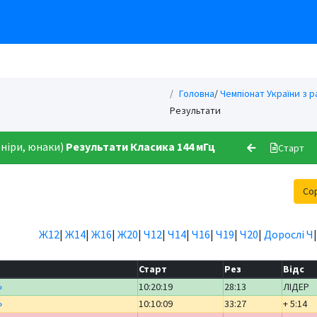
Головна
/
Чемпіонат України з 
Результати
ніри, юнаки)
Результати
Класика 144 мГц
Старт
Со
Ж12
|
Ж14
|
Ж16
|
Ж20
|
Ч12
|
Ч14
|
Ч16
|
Ч19
|
Ч20
|
Дорослі Ч
Старт
Рез
Відс
»
10:20:19
28:13
ЛІДЕР
»
10:10:09
33:27
+ 5:14