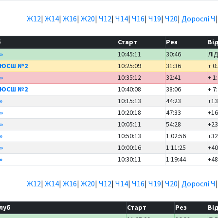
Ж12
|
Ж14
|
Ж16
|
Ж20
|
Ч12
|
Ч14
|
Ч16
|
Ч19
|
Ч20
|
Дорослі Ч
б
Старт
Рез
Ві
»
10:45:11
30:46
ЛІ
ДЮСШ №2
10:25:09
31:36
+ 0
»
10:35:12
32:41
+ 1
ДЮСШ №2
10:40:08
38:06
+ 7
»
10:15:13
44:23
+13
»
10:20:18
47:33
+16
»
10:05:11
54:28
+23
»
10:50:13
1:02:56
+32
»
10:00:16
1:11:25
+40
»
10:30:11
1:19:44
+48
Ж12
|
Ж14
|
Ж16
|
Ж20
|
Ч12
|
Ч14
|
Ч16
|
Ч19
|
Ч20
|
Дорослі Ч
луб
Старт
Рез
Ві