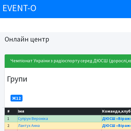
EVENT-O
Онлайн центр
Чемпіонат України з радіоспорту серед ДЮСШ (дорослі,ю
Групи
Ж12
#
Імя
Команда,клуб
1
Супрун Вероніка
ДЮСШ «Віраж
2
Лантух Анна
ДЮСШ «Віраж