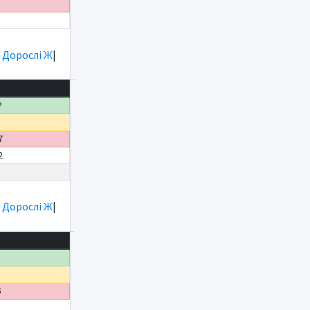
|
Дорослі Ж
|
Р
5
7
2
|
Дорослі Ж
|
Р
5