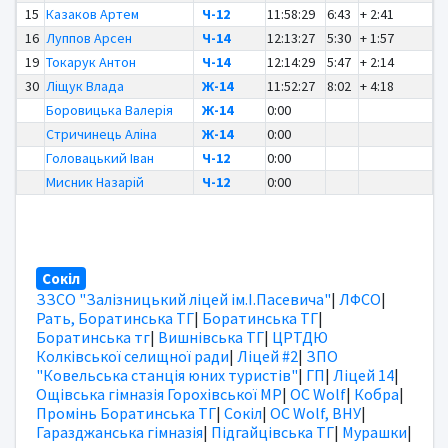
15
Казаков Артем
Ч-12
11:58:29
6:43
+ 2:41
16
Луппов Арсен
Ч-14
12:13:27
5:30
+ 1:57
19
Токарук Антон
Ч-14
12:14:29
5:47
+ 2:14
30
Ліщук Влада
Ж-14
11:52:27
8:02
+ 4:18
Боровицька Валерія
Ж-14
0:00
Стричинець Аліна
Ж-14
0:00
Головацький Іван
Ч-12
0:00
Мисник Назарій
Ч-12
0:00
Сокіл
ЗЗСО "Залізницький ліцей ім.І.Пасевича"
|
ЛФСО
|
Рать, Боратинська ТГ
|
Боратинська ТГ
|
Боратинська тг
|
Вишнівська ТГ
|
ЦРТДЮ
Колківської селищної ради
|
Ліцей #2
|
ЗПО
"Ковельська станція юних туристів"
|
ГП
|
Ліцей 14
|
Ощівська гімназія Горохівської МР
|
OC Wolf
|
Кобра
|
Промінь Боратинська ТГ
|
Сокіл
|
OC Wolf, ВНУ
|
Гаразджанська гімназія
|
Підгайцівська ТГ
|
Мурашки
|