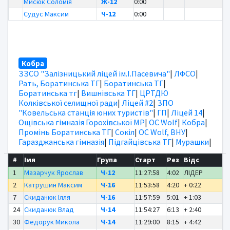
Мисюк Соломія
Ж-12
0:00
Судус Максим
Ч-12
0:00
Кобра
ЗЗСО "Залізницький ліцей ім.І.Пасевича"
|
ЛФСО
|
Рать, Боратинська ТГ
|
Боратинська ТГ
|
Боратинська тг
|
Вишнівська ТГ
|
ЦРТДЮ
Колківської селищної ради
|
Ліцей #2
|
ЗПО
"Ковельська станція юних туристів"
|
ГП
|
Ліцей 14
|
Ощівська гімназія Горохівської МР
|
OC Wolf
|
Кобра
|
Промінь Боратинська ТГ
|
Сокіл
|
OC Wolf, ВНУ
|
Гаразджанська гімназія
|
Підгайцівська ТГ
|
Мурашки
|
#
Імя
Група
Старт
Рез
Відс
1
Мазарчук Ярослав
Ч-12
11:27:58
4:02
ЛІДЕР
2
Катрушин Максим
Ч-16
11:53:58
4:20
+ 0:22
7
Скиданюк Ілля
Ч-16
11:57:59
5:01
+ 1:03
24
Скиданюк Влад
Ч-14
11:54:27
6:13
+ 2:40
30
Федорук Микола
Ч-14
11:29:00
8:15
+ 4:42