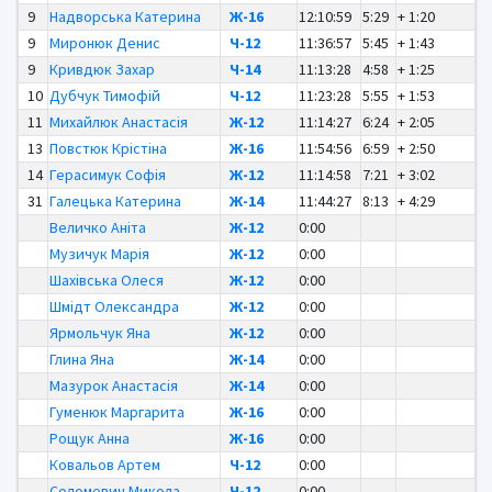
9
Надворська Катерина
Ж-16
12:10:59
5:29
+ 1:20
9
Миронюк Денис
Ч-12
11:36:57
5:45
+ 1:43
9
Кривдюк Захар
Ч-14
11:13:28
4:58
+ 1:25
10
Дубчук Тимофій
Ч-12
11:23:28
5:55
+ 1:53
11
Михайлюк Анастасія
Ж-12
11:14:27
6:24
+ 2:05
13
Повстюк Крістіна
Ж-16
11:54:56
6:59
+ 2:50
14
Герасимук Софія
Ж-12
11:14:58
7:21
+ 3:02
31
Галецька Катерина
Ж-14
11:44:27
8:13
+ 4:29
Величко Аніта
Ж-12
0:00
Музичук Марія
Ж-12
0:00
Шахівська Олеся
Ж-12
0:00
Шмідт Олександра
Ж-12
0:00
Ярмольчук Яна
Ж-12
0:00
Глина Яна
Ж-14
0:00
Мазурок Анастасія
Ж-14
0:00
Гуменюк Маргарита
Ж-16
0:00
Рощук Анна
Ж-16
0:00
Ковальов Артем
Ч-12
0:00
Соломевич Микола
Ч-12
0:00