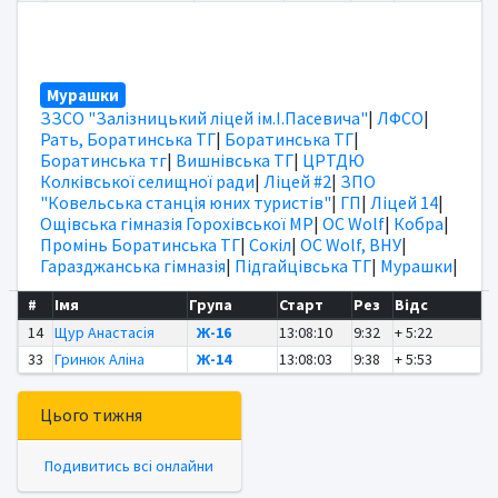
Мурашки
ЗЗСО "Залізницький ліцей ім.І.Пасевича"
|
ЛФСО
|
Рать, Боратинська ТГ
|
Боратинська ТГ
|
Боратинська тг
|
Вишнівська ТГ
|
ЦРТДЮ
Колківської селищної ради
|
Ліцей #2
|
ЗПО
"Ковельська станція юних туристів"
|
ГП
|
Ліцей 14
|
Ощівська гімназія Горохівської МР
|
OC Wolf
|
Кобра
|
Промінь Боратинська ТГ
|
Сокіл
|
OC Wolf, ВНУ
|
Гаразджанська гімназія
|
Підгайцівська ТГ
|
Мурашки
|
#
Імя
Група
Старт
Рез
Відс
14
Щур Анастасія
Ж-16
13:08:10
9:32
+ 5:22
33
Гринюк Аліна
Ж-14
13:08:03
9:38
+ 5:53
Цього тижня
Подивитись всі онлайни