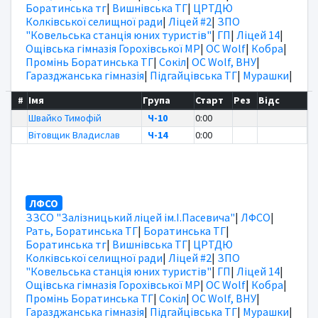
Боратинська тг
|
Вишнівська ТГ
|
ЦРТДЮ
Колківської селищної ради
|
Ліцей #2
|
ЗПО
"Ковельська станція юних туристів"
|
ГП
|
Ліцей 14
|
Ощівська гімназія Горохівської МР
|
OC Wolf
|
Кобра
|
Промінь Боратинська ТГ
|
Сокіл
|
OC Wolf, ВНУ
|
Гаразджанська гімназія
|
Підгайцівська ТГ
|
Мурашки
|
#
Імя
Група
Старт
Рез
Відс
Швайко Тимофій
Ч-10
0:00
Вітовщик Владислав
Ч-14
0:00
ЛФСО
ЗЗСО "Залізницький ліцей ім.І.Пасевича"
|
ЛФСО
|
Рать, Боратинська ТГ
|
Боратинська ТГ
|
Боратинська тг
|
Вишнівська ТГ
|
ЦРТДЮ
Колківської селищної ради
|
Ліцей #2
|
ЗПО
"Ковельська станція юних туристів"
|
ГП
|
Ліцей 14
|
Ощівська гімназія Горохівської МР
|
OC Wolf
|
Кобра
|
Промінь Боратинська ТГ
|
Сокіл
|
OC Wolf, ВНУ
|
Гаразджанська гімназія
|
Підгайцівська ТГ
|
Мурашки
|