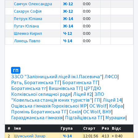
Самчук Олександра
Ж-12
0:00
Сахарук Софія
Ж-12
0:00
Петрук Юліана
Ж-14
0:00
Пугач Юліана
Ж-14
0:00
Шлемко Кирил
Ч-12
0:00
Ланець Павло
Ч-14
0:00
ГП
ЗЗСО "Залізницький ліцей ім.І.Пасевича"
|
ЛФСО
|
Рать, Боратинська ТГ
|
Боратинська ТГ
|
Боратинська тг
|
Вишнівська ТГ
|
ЦРТДЮ
Колківської селищної ради
|
Ліцей #2
|
ЗПО
"Ковельська станція юних туристів"
|
ГП
|
Ліцей 14
|
Ощівська гімназія Горохівської МР
|
OC Wolf
|
Кобра
|
Промінь Боратинська ТГ
|
Сокіл
|
OC Wolf, ВНУ
|
Гаразджанська гімназія
|
Підгайцівська ТГ
|
Мурашки
|
#
Імя
Група
Старт
Рез
Відс
2
Шумський Захар
Ч-14
12:01:56
4:13
+ 0:40