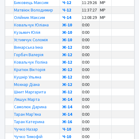
Биковець Максим
Ч-12
11:29:26
MP
Матвіюк Володимир
Ч-12
11:37:27
MP
Олійник Максим
Ч-14
12:08:29
MP
Ковальчук Юліана
Ж-10
0:00
Кузьмич Юлія
Ж-10
0:00
Устимчук Соломія
Ж-10
0:00
Винарська Інна
Ж-12
0:00
Горбач Валерія
Ж-12
0:00
Ковальчук Поліна
Ж-12
0:00
Кратюк Вікторія
Ж-12
0:00
Кушнір Ульяна
Ж-12
0:00
Мохнар Діана
Ж-12
0:00
Шнит Маргарита
Ж-12
0:00
Ляшук Марта
Ж-14
0:00
Самолюк Дарина
Ж-14
0:00
Таран Мар'яна
Ж-14
0:00
Таран Катерина
Ж-16
0:00
Чучко Назар
Ч-10
0:00
Чучко Тимофій
Ч-10
0:00