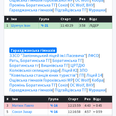
Промінь Боратинська ТГ
|
Сокіл
|
OC Wolf, ВНУ
|
Гаразджанська гімназія
|
Підгайцівська ТГ
|
Мурашки
|
#
Імя
Група
Старт
Рез
Відс
1
Шумчук Іван
Ч-21
11:43:29
3:58
ЛІДЕР
Гаразджанська гімназія
ЗЗСО "Залізницький ліцей ім.І.Пасевича"
|
ЛФСО
|
Рать, Боратинська ТГ
|
Боратинська ТГ
|
Боратинська тг
|
Вишнівська ТГ
|
ЦРТДЮ
Колківської селищної ради
|
Ліцей #2
|
ЗПО
"Ковельська станція юних туристів"
|
ГП
|
Ліцей 14
|
Ощівська гімназія Горохівської МР
|
OC Wolf
|
Кобра
|
Промінь Боратинська ТГ
|
Сокіл
|
OC Wolf, ВНУ
|
Гаразджанська гімназія
|
Підгайцівська ТГ
|
Мурашки
|
#
Імя
Група
Старт
Рез
Відс
3
Матіюк Павло
Ч-16
12:15:59
4:43
+ 0:45
5
Сокол Захар
Ч-16
12:16:58
4:57
+ 0:59