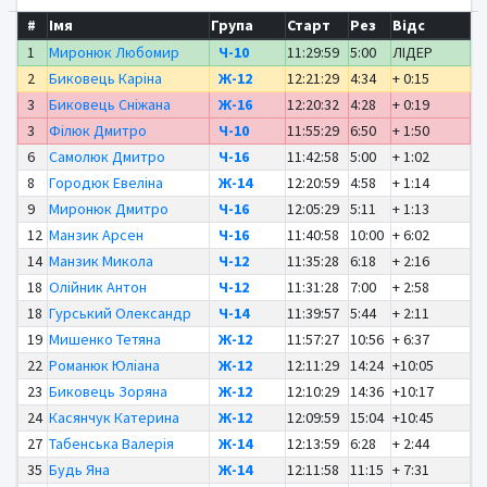
#
Імя
Група
Старт
Рез
Відс
1
Миронюк Любомир
Ч-10
11:29:59
5:00
ЛІДЕР
2
Биковець Каріна
Ж-12
12:21:29
4:34
+ 0:15
3
Биковець Сніжана
Ж-16
12:20:32
4:28
+ 0:19
3
Філюк Дмитро
Ч-10
11:55:29
6:50
+ 1:50
6
Самолюк Дмитро
Ч-16
11:42:58
5:00
+ 1:02
8
Городюк Евеліна
Ж-14
12:20:59
4:58
+ 1:14
9
Миронюк Дмитро
Ч-16
12:05:29
5:11
+ 1:13
12
Манзик Арсен
Ч-16
11:40:58
10:00
+ 6:02
14
Манзик Микола
Ч-12
11:35:28
6:18
+ 2:16
18
Олійник Антон
Ч-12
11:31:28
7:00
+ 2:58
18
Гурський Олександр
Ч-14
11:39:57
5:44
+ 2:11
19
Мишенко Тетяна
Ж-12
11:57:27
10:56
+ 6:37
22
Романюк Юліана
Ж-12
12:11:29
14:24
+10:05
23
Биковець Зоряна
Ж-12
12:10:29
14:36
+10:17
24
Касянчук Катерина
Ж-12
12:09:59
15:04
+10:45
27
Табенська Валерія
Ж-14
12:13:59
6:28
+ 2:44
35
Будь Яна
Ж-14
12:11:58
11:15
+ 7:31