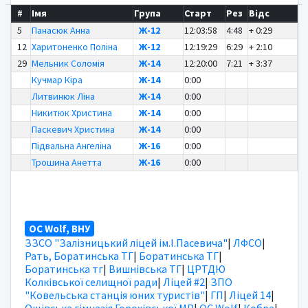
#
Імя
Група
Старт
Рез
Відс
5
Панасюк Анна
Ж-12
12:03:58
4:48
+ 0:29
12
Харитоненко Поліна
Ж-12
12:19:29
6:29
+ 2:10
29
Мельник Соломія
Ж-14
12:20:00
7:21
+ 3:37
Кучмар Кіра
Ж-14
0:00
Литвинюк Ліна
Ж-14
0:00
Никитюк Христина
Ж-14
0:00
Паскевич Христина
Ж-14
0:00
Підвальна Ангеліна
Ж-16
0:00
Трошина Анетта
Ж-16
0:00
OC Wolf, ВНУ
ЗЗСО "Залізницький ліцей ім.І.Пасевича"
|
ЛФСО
|
Рать, Боратинська ТГ
|
Боратинська ТГ
|
Боратинська тг
|
Вишнівська ТГ
|
ЦРТДЮ
Колківської селищної ради
|
Ліцей #2
|
ЗПО
"Ковельська станція юних туристів"
|
ГП
|
Ліцей 14
|
Ощівська гімназія Горохівської МР
|
OC Wolf
|
Кобра
|