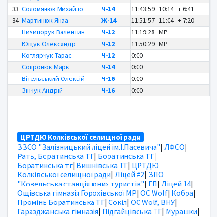
33
Соломянюк Михайло
Ч-14
11:43:59
10:14
+ 6:41
34
Мартинюк Янаа
Ж-14
11:51:57
11:04
+ 7:20
Ничипорук Валентин
Ч-12
11:19:28
MP
Ющук Олександр
Ч-12
11:50:29
MP
Котлярчук Тарас
Ч-12
0:00
Сопронюк Марк
Ч-14
0:00
Вітельський Олексій
Ч-16
0:00
Зінчук Андрій
Ч-16
0:00
ЦРТДЮ Колківської селищної ради
ЗЗСО "Залізницький ліцей ім.І.Пасевича"
|
ЛФСО
|
Рать, Боратинська ТГ
|
Боратинська ТГ
|
Боратинська тг
|
Вишнівська ТГ
|
ЦРТДЮ
Колківської селищної ради
|
Ліцей #2
|
ЗПО
"Ковельська станція юних туристів"
|
ГП
|
Ліцей 14
|
Ощівська гімназія Горохівської МР
|
OC Wolf
|
Кобра
|
Промінь Боратинська ТГ
|
Сокіл
|
OC Wolf, ВНУ
|
Гаразджанська гімназія
|
Підгайцівська ТГ
|
Мурашки
|