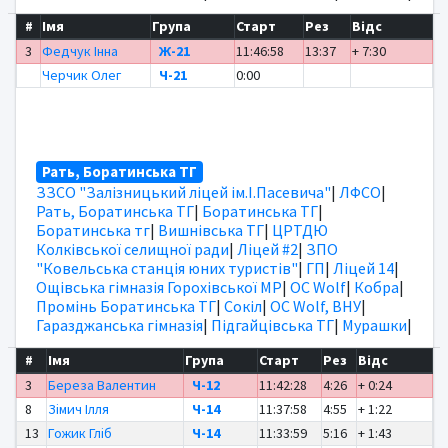
#
Імя
Група
Старт
Рез
Відс
3
Федчук Інна
Ж-21
11:46:58
13:37
+ 7:30
Черчик Олег
Ч-21
0:00
Рать, Боратинська ТГ
ЗЗСО "Залізницький ліцей ім.І.Пасевича"
|
ЛФСО
|
Рать, Боратинська ТГ
|
Боратинська ТГ
|
Боратинська тг
|
Вишнівська ТГ
|
ЦРТДЮ
Колківської селищної ради
|
Ліцей #2
|
ЗПО
"Ковельська станція юних туристів"
|
ГП
|
Ліцей 14
|
Ощівська гімназія Горохівської МР
|
OC Wolf
|
Кобра
|
Промінь Боратинська ТГ
|
Сокіл
|
OC Wolf, ВНУ
|
Гаразджанська гімназія
|
Підгайцівська ТГ
|
Мурашки
|
#
Імя
Група
Старт
Рез
Відс
3
Береза Валентин
Ч-12
11:42:28
4:26
+ 0:24
8
Зімич Ілля
Ч-14
11:37:58
4:55
+ 1:22
13
Гожик Гліб
Ч-14
11:33:59
5:16
+ 1:43