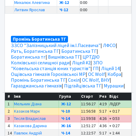
Михалюк Алевтина
Ж-12
0:00
Литвин Ярослав
Ч-12
0:00
Промінь Боратинська ТГ
ЗЗСО "Залізницький ліцей ім.І.Пасевича"
|
ЛФСО
|
Рать, Боратинська ТГ
|
Боратинська ТГ
|
Боратинська тг
|
Вишнівська ТГ
|
ЦРТДЮ
Колківської селищної ради
|
Ліцей #2
|
ЗПО
"Ковельська станція юних туристів"
|
ГП
|
Ліцей 14
|
Ощівська гімназія Горохівської МР
|
OC Wolf
|
Кобра
|
Промінь Боратинська ТГ
|
Сокіл
|
OC Wolf, ВНУ
|
Гаразджанська гімназія
|
Підгайцівська ТГ
|
Мурашки
|
#
Імя
Група
Старт
Рез
Відс
1
Мельник Діана
Ж-12
11:56:27
4:19
ЛІДЕР
2
Казаков Марк
Ч-10
11:56:58
5:17
+ 0:17
3
Тесля Владислав
Ч-14
11:59:58
4:26
+ 0:53
4
Казакова Дарина
Ж-16
12:51:27
4:36
+ 0:27
14
Павлюк Андрій
Ч-14
12:22:57
5:17
+ 1:44