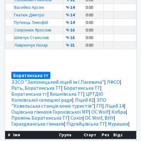
Васейко Арсен
Ч-14
0:00
Гнатюк Дмитро
Ч-14
0:00
Пугінець Тимофій
Ч-14
0:00
Сопронюк Ярослав
Ч-16
0:00
Шевчук Станіслав
Ч-16
0:00
Лавренчук Назар
Ч-21
0:00
Боратинська тг
ЗЗСО "Залізницький ліцей ім.І.Пасевича"
|
ЛФСО
|
Рать, Боратинська ТГ
|
Боратинська ТГ
|
Боратинська тг
|
Вишнівська ТГ
|
ЦРТДЮ
Колківської селищної ради
|
Ліцей #2
|
ЗПО
"Ковельська станція юних туристів"
|
ГП
|
Ліцей 14
|
Ощівська гімназія Горохівської МР
|
OC Wolf
|
Кобра
|
Промінь Боратинська ТГ
|
Сокіл
|
OC Wolf, ВНУ
|
Гаразджанська гімназія
|
Підгайцівська ТГ
|
Мурашки
|
#
Імя
Група
Старт
Рез
Відс