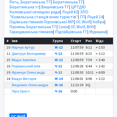
Рать, Боратинська ТГ
|
Боратинська ТГ
|
Боратинська тг
|
Вишнівська ТГ
|
ЦРТДЮ
Колківської селищної ради
|
Ліцей #2
|
ЗПО
"Ковельська станція юних туристів"
|
ГП
|
Ліцей 14
|
Ощівська гімназія Горохівської МР
|
OC Wolf
|
Кобра
|
Промінь Боратинська ТГ
|
Сокіл
|
OC Wolf, ВНУ
|
Гаразджанська гімназія
|
Підгайцівська ТГ
|
Мурашки
|
#
Імя
Група
Старт
Рез
Відс
10
Марчук Артур
Ж-12
12:07:59
6:12
+ 1:53
12
Дмитрук Володимир
Ч-12
11:58:59
6:15
+ 2:13
15
Міщук Ангеліна
Ж-12
12:00:59
7:59
+ 3:40
16
Порванський Ілля
Ч-12
12:06:28
6:44
+ 2:42
19
Франчук Олександр
Ч-12
12:00:30
10:11
+ 6:09
24
Ващук Вікторія
Ж-14
12:06:01
6:06
+ 2:22
Федонюк Олександра
Ж-16
12:23:29
DQ
Ліра Орест
Ч-16
0:00
OC Wolf