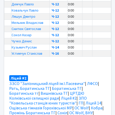
Демчук Павло
Ч-12
0:00
Ковальчук Павло
Ч-12
0:00
Ляшук Дмитро
Ч-12
0:00
Мельник Владислав
Ч-12
0:00
Снитюк Святослав
Ч-12
0:00
Сокол Назар
Ч-12
0:00
Чучко Денис
Ч-12
0:00
Кузьмич Руслан
Ч-14
0:00
Устимчук Станіслав
Ч-16
0:00
Ліцей #2
ЗЗСО "Залізницький ліцей ім.І.Пасевича"
|
ЛФСО
|
Рать, Боратинська ТГ
|
Боратинська ТГ
|
Боратинська тг
|
Вишнівська ТГ
|
ЦРТДЮ
Колківської селищної ради
|
Ліцей #2
|
ЗПО
"Ковельська станція юних туристів"
|
ГП
|
Ліцей 14
|
Ощівська гімназія Горохівської МР
|
OC Wolf
|
Кобра
|
Промінь Боратинська ТГ
|
Сокіл
|
OC Wolf, ВНУ
|