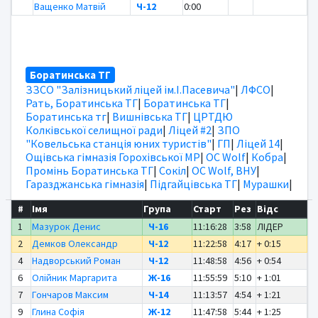
Ващенко Матвій
Ч-12
0:00
Боратинська ТГ
ЗЗСО "Залізницький ліцей ім.І.Пасевича"
|
ЛФСО
|
Рать, Боратинська ТГ
|
Боратинська ТГ
|
Боратинська тг
|
Вишнівська ТГ
|
ЦРТДЮ
Колківської селищної ради
|
Ліцей #2
|
ЗПО
"Ковельська станція юних туристів"
|
ГП
|
Ліцей 14
|
Ощівська гімназія Горохівської МР
|
OC Wolf
|
Кобра
|
Промінь Боратинська ТГ
|
Сокіл
|
OC Wolf, ВНУ
|
Гаразджанська гімназія
|
Підгайцівська ТГ
|
Мурашки
|
#
Імя
Група
Старт
Рез
Відс
1
Мазурок Денис
Ч-16
11:16:28
3:58
ЛІДЕР
2
Демков Олександр
Ч-12
11:22:58
4:17
+ 0:15
4
Надворський Роман
Ч-12
11:48:58
4:56
+ 0:54
6
Олійник Маргарита
Ж-16
11:55:59
5:10
+ 1:01
7
Гончаров Максим
Ч-14
11:13:57
4:54
+ 1:21
9
Глина Софія
Ж-12
11:47:58
5:44
+ 1:25