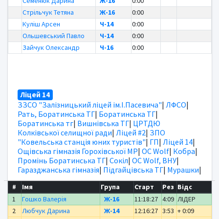
Семенюк Дарина
Ж-16
0:00
Стрільчук Тетяна
Ж-16
0:00
Куліш Арсен
Ч-14
0:00
Ольшевський Павло
Ч-14
0:00
Зайчук Олександр
Ч-16
0:00
Ліцей 14
ЗЗСО "Залізницький ліцей ім.І.Пасевича"
|
ЛФСО
|
Рать, Боратинська ТГ
|
Боратинська ТГ
|
Боратинська тг
|
Вишнівська ТГ
|
ЦРТДЮ
Колківської селищної ради
|
Ліцей #2
|
ЗПО
"Ковельська станція юних туристів"
|
ГП
|
Ліцей 14
|
Ощівська гімназія Горохівської МР
|
OC Wolf
|
Кобра
|
Промінь Боратинська ТГ
|
Сокіл
|
OC Wolf, ВНУ
|
Гаразджанська гімназія
|
Підгайцівська ТГ
|
Мурашки
|
#
Імя
Група
Старт
Рез
Відс
1
Гошко Валерія
Ж-16
11:18:27
4:09
ЛІДЕР
2
Любчук Дарина
Ж-14
12:16:27
3:53
+ 0:09