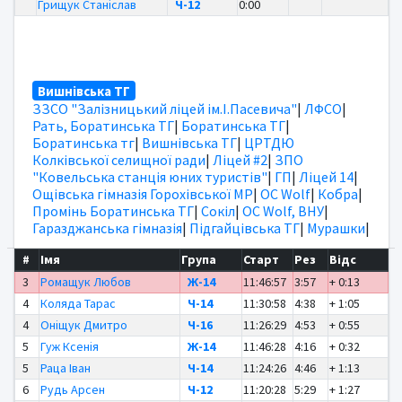
Грищук Станіслав
Ч-12
0:00
Вишнівська ТГ
ЗЗСО "Залізницький ліцей ім.І.Пасевича"
|
ЛФСО
|
Рать, Боратинська ТГ
|
Боратинська ТГ
|
Боратинська тг
|
Вишнівська ТГ
|
ЦРТДЮ
Колківської селищної ради
|
Ліцей #2
|
ЗПО
"Ковельська станція юних туристів"
|
ГП
|
Ліцей 14
|
Ощівська гімназія Горохівської МР
|
OC Wolf
|
Кобра
|
Промінь Боратинська ТГ
|
Сокіл
|
OC Wolf, ВНУ
|
Гаразджанська гімназія
|
Підгайцівська ТГ
|
Мурашки
|
#
Імя
Група
Старт
Рез
Відс
3
Ромащук Любов
Ж-14
11:46:57
3:57
+ 0:13
4
Коляда Тарас
Ч-14
11:30:58
4:38
+ 1:05
4
Оніщук Дмитро
Ч-16
11:26:29
4:53
+ 0:55
5
Гуж Ксенія
Ж-14
11:46:28
4:16
+ 0:32
5
Раца Іван
Ч-14
11:24:26
4:46
+ 1:13
6
Рудь Арсен
Ч-12
11:20:28
5:29
+ 1:27