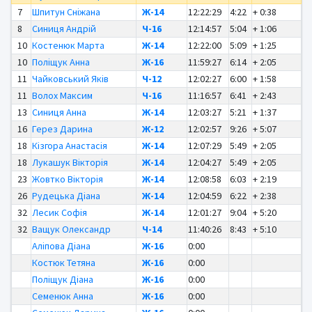
7
Шпитун Сніжана
Ж-14
12:22:29
4:22
+ 0:38
8
Синиця Андрій
Ч-16
12:14:57
5:04
+ 1:06
10
Костенюк Марта
Ж-14
12:22:00
5:09
+ 1:25
10
Поліщук Анна
Ж-16
11:59:27
6:14
+ 2:05
11
Чайковський Яків
Ч-12
12:02:27
6:00
+ 1:58
11
Волох Максим
Ч-16
11:16:57
6:41
+ 2:43
13
Синиця Анна
Ж-14
12:03:27
5:21
+ 1:37
16
Герез Дарина
Ж-12
12:02:57
9:26
+ 5:07
18
Кізгора Анастасія
Ж-14
12:07:29
5:49
+ 2:05
18
Лукашук Вікторія
Ж-14
12:04:27
5:49
+ 2:05
23
Жовтко Вікторія
Ж-14
12:08:58
6:03
+ 2:19
26
Рудецька Діана
Ж-14
12:04:59
6:22
+ 2:38
32
Лесик Софія
Ж-14
12:01:27
9:04
+ 5:20
32
Ващук Олександр
Ч-14
11:40:26
8:43
+ 5:10
Аліпова Діана
Ж-16
0:00
Костюк Тетяна
Ж-16
0:00
Поліщук Діана
Ж-16
0:00
Семенюк Анна
Ж-16
0:00