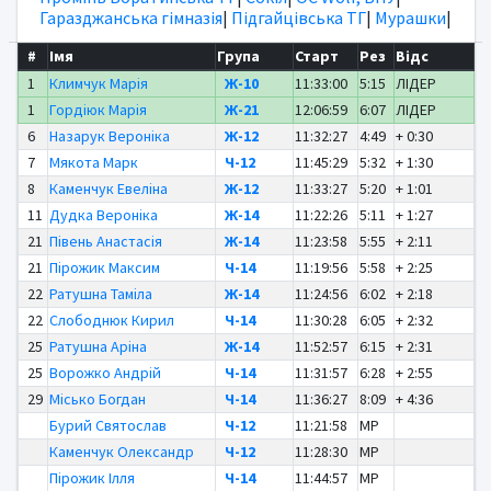
Гаразджанська гімназія
|
Підгайцівська ТГ
|
Мурашки
|
#
Імя
Група
Старт
Рез
Відс
1
Климчук Марія
Ж-10
11:33:00
5:15
ЛІДЕР
1
Гордіюк Марія
Ж-21
12:06:59
6:07
ЛІДЕР
6
Назарук Вероніка
Ж-12
11:32:27
4:49
+ 0:30
7
Мякота Марк
Ч-12
11:45:29
5:32
+ 1:30
8
Каменчук Евеліна
Ж-12
11:33:27
5:20
+ 1:01
11
Дудка Вероніка
Ж-14
11:22:26
5:11
+ 1:27
21
Півень Анастасія
Ж-14
11:23:58
5:55
+ 2:11
21
Пірожик Максим
Ч-14
11:19:56
5:58
+ 2:25
22
Ратушна Таміла
Ж-14
11:24:56
6:02
+ 2:18
22
Слободнюк Кирил
Ч-14
11:30:28
6:05
+ 2:32
25
Ратушна Аріна
Ж-14
11:52:57
6:15
+ 2:31
25
Ворожко Андрій
Ч-14
11:31:57
6:28
+ 2:55
29
Місько Богдан
Ч-14
11:36:27
8:09
+ 4:36
Бурий Святослав
Ч-12
11:21:58
MP
Каменчук Олександр
Ч-12
11:28:30
MP
Пірожик Ілля
Ч-14
11:44:57
MP