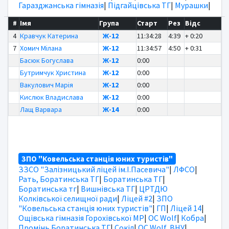
Гаразджанська гімназія
|
Підгайцівська ТГ
|
Мурашки
|
#
Імя
Група
Старт
Рез
Відс
4
Кравчук Катерина
Ж-12
11:34:28
4:39
+ 0:20
7
Хомич Мілана
Ж-12
11:34:57
4:50
+ 0:31
Басюк Богуслава
Ж-12
0:00
Бутримчук Христина
Ж-12
0:00
Вакулович Марія
Ж-12
0:00
Кислюк Владислава
Ж-12
0:00
Лащ Варвара
Ж-14
0:00
ЗПО "Ковельська станція юних туристів"
ЗЗСО "Залізницький ліцей ім.І.Пасевича"
|
ЛФСО
|
Рать, Боратинська ТГ
|
Боратинська ТГ
|
Боратинська тг
|
Вишнівська ТГ
|
ЦРТДЮ
Колківської селищної ради
|
Ліцей #2
|
ЗПО
"Ковельська станція юних туристів"
|
ГП
|
Ліцей 14
|
Ощівська гімназія Горохівської МР
|
OC Wolf
|
Кобра
|
Промінь Боратинська ТГ
|
Сокіл
|
OC Wolf, ВНУ
|