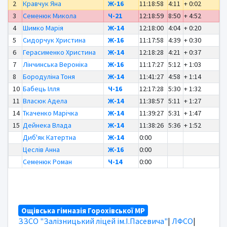
2
Кравчук Яна
Ж-16
11:18:58
4:11
+ 0:02
3
Семенюк Микола
Ч-21
12:18:59
8:50
+ 4:52
4
Шимко Марія
Ж-14
12:18:00
4:04
+ 0:20
5
Сидорчук Христина
Ж-16
11:17:58
4:39
+ 0:30
6
Герасименко Христина
Ж-14
12:18:28
4:21
+ 0:37
7
Лінчинська Вероніка
Ж-16
11:17:27
5:12
+ 1:03
8
Бородуліна Тоня
Ж-14
11:41:27
4:58
+ 1:14
10
Бабець Ілля
Ч-16
12:17:28
5:30
+ 1:32
11
Власюк Адела
Ж-14
11:38:57
5:11
+ 1:27
14
Ткаченко Марічка
Ж-14
11:39:27
5:31
+ 1:47
15
Дейнека Влада
Ж-14
11:38:26
5:36
+ 1:52
Диб'як Катертна
Ж-14
0:00
Цеслів Анна
Ж-16
0:00
Семенюк Роман
Ч-14
0:00
Ощівська гімназія Горохівської МР
ЗЗСО "Залізницький ліцей ім.І.Пасевича"
|
ЛФСО
|