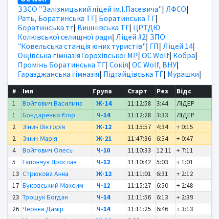
ЗЗСО "Залізницький ліцей ім.І.Пасевича"
|
ЛФСО
|
Рать, Боратинська ТГ
|
Боратинська ТГ
|
Боратинська тг
|
Вишнівська ТГ
|
ЦРТДЮ
Колківської селищної ради
|
Ліцей #2
|
ЗПО
"Ковельська станція юних туристів"
|
ГП
|
Ліцей 14
|
Ощівська гімназія Горохівської МР
|
OC Wolf
|
Кобра
|
Промінь Боратинська ТГ
|
Сокіл
|
OC Wolf, ВНУ
|
Гаразджанська гімназія
|
Підгайцівська ТГ
|
Мурашки
|
#
Імя
Група
Старт
Рез
Відс
1
Войтович Василина
Ж-14
11:12:58
3:44
ЛІДЕР
1
Бондаренко Єгор
Ч-14
11:12:28
3:33
ЛІДЕР
2
Зінич Вікторія
Ж-12
11:15:57
4:34
+ 0:15
2
Зінич Марія
Ж-21
11:47:36
6:54
+ 0:47
4
Войтович Олесь
Ч-10
11:10:33
12:11
+ 7:11
5
Гапончук Ярослав
Ч-12
11:10:42
5:03
+ 1:01
13
Стрюкова Анна
Ж-12
11:11:01
6:31
+ 2:12
17
Буковський Максим
Ч-12
11:15:27
6:50
+ 2:48
23
Трощук Богдан
Ч-14
11:11:56
6:13
+ 2:39
26
Чернєв Дамір
Ч-14
11:11:25
6:46
+ 3:13