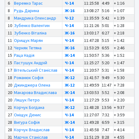
6
Веремко Тарас
Ч-14
11:25:58
4:49
+ 1:16
8
Рудь Дарина
Ж-16
13:08:27
5:16
+ 1:07
8
Мандрика Олександр
Ч-12
11:35:59
5:42
+ 1:39
10
Зубенко Валентин
Ч-14
11:21:26
5:01
+ 1:28
11
Зубенко Віталіна
Ж-16
13:03:17
6:27
+ 2:18
11
Орищук Марян
Ч-14
11:47:28
5:15
+ 1:42
12
Черняк Тетяна
Ж-16
11:53:29
6:55
+ 2:46
15
Раца Надія
Ж-14
11:50:57
5:36
+ 1:52
15
Пастушук Андрій
Ч-14
11:25:27
5:20
+ 1:47
17
Вітельський Станіслав
Ч-14
11:20:57
5:31
+ 1:58
18
Романюк Софія
Ж-12
11:41:57
9:49
+ 5:30
20
Джинджера Олена
Ж-12
11:49:59
11:47
+ 7:28
20
Макарова Владислава
Ж-14
13:03:53
5:52
+ 2:08
20
Ляшук Петро
Ч-14
11:27:29
5:53
+ 2:20
21
Корчук Богдана
Ж-12
11:48:28
13:56
+ 9:37
27
Оніщук Денис
Ч-14
11:27:07
7:32
+ 3:59
28
Вигура Софія
Ж-14
11:49:28
6:59
+ 3:15
28
Корчук Владислав
Ч-14
11:45:58
7:47
+ 4:14
31
Марчук Станіслав
Ч-14
11:51:29
8:28
+ 4:55