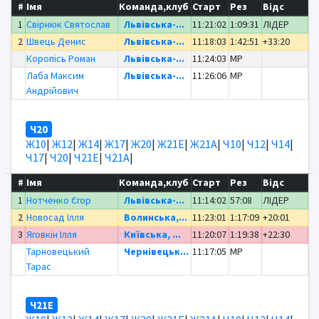
#
Імя
Команда,клуб
Старт
Рез
Відс
1
Свірнюк Святослав
Львівська-...
11:21:02
1:09:31
ЛІДЕР
2
Швець Денис
Львівська-...
11:18:03
1:42:51
+33:20
Коропісь Роман
Львівська-...
11:24:03
MP
Лаба Максим
Львівська-...
11:26:06
MP
Андрійович
Ч20
Ж10
|
Ж12
|
Ж14
|
Ж17
|
Ж20
|
Ж21Е
|
Ж21А
|
Ч10
|
Ч12
|
Ч14
|
Ч17
|
Ч20
|
Ч21Е
|
Ч21А
|
#
Імя
Команда,клуб
Старт
Рез
Відс
1
Нотченко Єгор
Львівська-...
11:14:02
57:08
ЛІДЕР
2
Новосад Ілля
Волинська,...
11:23:01
1:17:09
+20:01
3
Яговкін Ілля
Київська, ...
11:20:07
1:19:38
+22:30
Тарновецький
Чернівецьк...
11:17:05
MP
Тарас
Ч21Е