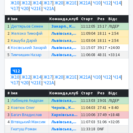
Ж10
|
Ж12
|
Ж14
|
Ж17
|
Ж20
|
Ж21Е
|
Ж21А
|
Ч10
|
Ч12
|
Ч14
|
Ч17
|
Ч20
|
Ч21Е
|
Ч21А
|
#
Імя
Команда,клуб
Старт
Рез
Відс
1
Дегтярьов Семен
Закарп., К...
11:12:05
15:17
ЛІДЕР
2
Желізко Тимофій
Львівська,...
11:09:04
18:11
+ 2:54
2
Кашуба Дарій
Львівська,...
11:03:04
18:11
+ 2:54
4
Косівський Захарій
Львівська,...
11:15:07
39:17
+24:00
5
Тимчишин Назар
Львівська,...
11:06:08
48:31
+33:14
Ч12
Ж10
|
Ж12
|
Ж14
|
Ж17
|
Ж20
|
Ж21Е
|
Ж21А
|
Ч10
|
Ч12
|
Ч14
|
Ч17
|
Ч20
|
Ч21Е
|
Ч21А
|
#
Імя
Команда,клуб
Старт
Рез
Відс
1
Лабінцев Андріан
Львівська,...
11:13:03
19:01
ЛІДЕР
2
Ковтюк Олег
Чернів., К...
11:04:03
27:41
+ 8:40
3
Багач Владислав
Харківська...
11:10:06
37:49
+18:48
4
Вітвіцький Максим
Львівська,...
11:07:03
51:06
+32:05
Гнатуш Роман
Львівська,...
11:33:18
DNF