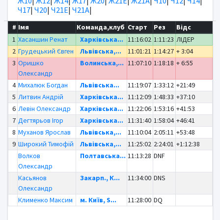
Ж10
|
Ж12
|
Ж14
|
Ж17
|
Ж20
|
Ж21Е
|
Ж21А
|
Ч10
|
Ч12
|
Ч14
|
Ч17
|
Ч20
|
Ч21Е
|
Ч21А
|
#
Імя
Команда,клуб
Старт
Рез
Відс
1
Хасаншин Ренат
Харківська...
11:16:02
1:11:23
ЛІДЕР
2
Грудецький Євген
Львівська,...
11:01:21
1:14:27
+ 3:04
3
Оришко
Волинська,...
11:07:10
1:18:18
+ 6:55
Олександр
4
Михалюк Богдан
Львівська...
11:19:07
1:33:12
+21:49
5
Литвин Андрій
Харківська...
11:12:09
1:48:33
+37:10
6
Левін Олександр
Харківська...
11:22:06
1:53:16
+41:53
7
Дегтярьов Ігор
Харківська...
11:31:40
1:58:04
+46:41
8
Муханов Ярослав
Львівська,...
11:10:04
2:05:11
+53:48
9
Широкий Тимофій
Львівська,...
11:25:02
2:24:01
+1:12:38
Волков
Полтавська...
11:13:28
DNF
Олександр
Касьянов
Закарп., К...
11:34:00
DNS
Олександр
Клименко Максим
м. Київ, S...
11:28:00
DQ