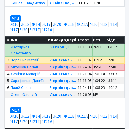
Кошель Владислав
Львівська,...
11:16:00
DNF
Ч14
Ж10
|
Ж12
|
Ж14
|
Ж17
|
Ж20
|
Ж21Е
|
Ж21А
|
Ч10
|
Ч12
|
Ч14
|
Ч17
|
Ч20
|
Ч21Е
|
Ч21А
|
#
Імя
Команда,клуб
Старт
Рез
Відс
1
Дегтярьов
Закарп., К...
11:15:09
26:11
ЛІДЕР
Олександр
2
Червінка Матвій
Львівська-...
11:33:02
31:12
+ 5:01
3
Антонюк Роман
Чернівецьк...
11:24:02
35:51
+ 9:40
4
Желізко Макарій
Львівська-...
11:21:04
1:01:14
+35:03
5
Сарафінчан Даниїл
Чернівецьк...
11:18:05
1:04:22
+38:11
6
Палій Степан
Чернівецьк...
11:34:11
1:06:23
+40:12
Стець Олексій
Львівська-...
11:26:03
MP
Ч17
Ж10
|
Ж12
|
Ж14
|
Ж17
|
Ж20
|
Ж21Е
|
Ж21А
|
Ч10
|
Ч12
|
Ч14
|
Ч17
|
Ч20
|
Ч21Е
|
Ч21А
|