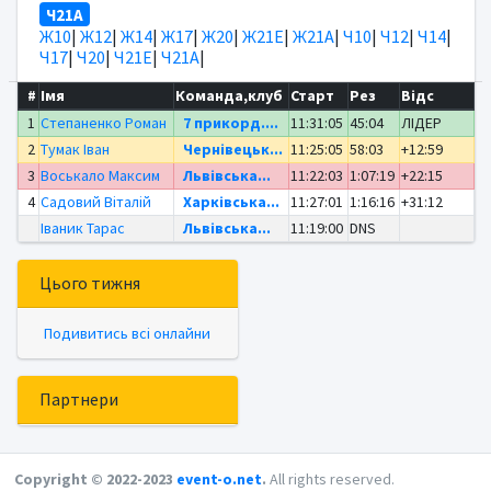
Ч21А
Ж10
|
Ж12
|
Ж14
|
Ж17
|
Ж20
|
Ж21Е
|
Ж21А
|
Ч10
|
Ч12
|
Ч14
|
Ч17
|
Ч20
|
Ч21Е
|
Ч21А
|
#
Імя
Команда,клуб
Старт
Рез
Відс
1
Степаненко Роман
7 прикорд....
11:31:05
45:04
ЛІДЕР
2
Тумак Іван
Чернівецьк...
11:25:05
58:03
+12:59
3
Воськало Максим
Львівська...
11:22:03
1:07:19
+22:15
4
Садовий Віталій
Харківська...
11:27:01
1:16:16
+31:12
Іваник Тарас
Львівська...
11:19:00
DNS
Цього тижня
Подивитись всі онлайни
Партнери
Copyright © 2022-2023
event-o.net
.
All rights reserved.