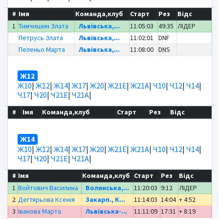
#
Імя
Команда,клуб
Старт
Рез
Відс
1
Тимчишин Злата
Львівська,...
11:05:03
49:35
ЛІДЕР
Петрусь Злата
Львівська,...
11:02:01
DNF
Пеленьо Марта
Львівська,...
11:08:00
DNS
Ж12
Ж10
|
Ж12
|
Ж14
|
Ж17
|
Ж20
|
Ж21Е
|
Ж21А
|
Ч10
|
Ч12
|
Ч14
|
Ч17
|
Ч20
|
Ч21Е
|
Ч21А
|
#
Імя
Команда,клуб
Старт
Рез
Відс
Ж14
Ж10
|
Ж12
|
Ж14
|
Ж17
|
Ж20
|
Ж21Е
|
Ж21А
|
Ч10
|
Ч12
|
Ч14
|
Ч17
|
Ч20
|
Ч21Е
|
Ч21А
|
#
Імя
Команда,клуб
Старт
Рез
Відс
1
Войтович Василина
Волинська,...
11:20:03
9:12
ЛІДЕР
2
Дегтярьова Ксенія
Закарп., К...
11:14:03
14:04
+ 4:52
3
Іванова Марта
Львівська-...
11:11:09
17:31
+ 8:19