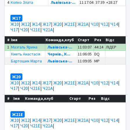
4
Копко Злата
Львівська-...
11:17:04
37:39
+28:27
Ж17
Ж10
|
Ж12
|
Ж14
|
Ж17
|
Ж20
|
Ж21Е
|
Ж21А
|
Ч10
|
Ч12
|
Ч14
|
Ч17
|
Ч20
|
Ч21Е
|
Ч21А
|
#
Імя
Команда,клуб
Старт
Рез
Відс
1
Мазгаль Ярина
Львівська-...
11:03:07
44:24
ЛІДЕР
Кметь Анастасія
Чернів., К...
11:06:05
DQ
Бартошик Марта
Львівська-...
11:09:05
MP
Ж20
Ж10
|
Ж12
|
Ж14
|
Ж17
|
Ж20
|
Ж21Е
|
Ж21А
|
Ч10
|
Ч12
|
Ч14
|
Ч17
|
Ч20
|
Ч21Е
|
Ч21А
|
#
Імя
Команда,клуб
Старт
Рез
Відс
Ж21Е
Ж10
|
Ж12
|
Ж14
|
Ж17
|
Ж20
|
Ж21Е
|
Ж21А
|
Ч10
|
Ч12
|
Ч14
|
Ч17
|
Ч20
|
Ч21Е
|
Ч21А
|