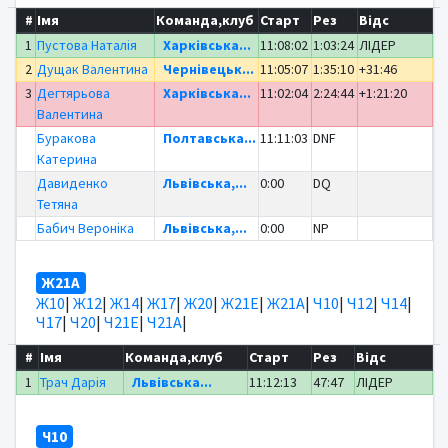
#
Імя
Команда,клуб
Старт
Рез
Відс
1
Пустова Наталія
Харківська...
11:08:02
1:03:24
ЛІДЕР
2
Дущак Валентина
Чернівецьк...
11:05:07
1:35:10
+31:46
3
Дегтярьова
Харківська...
11:02:04
2:24:44
+1:21:20
Валентина
Буракова
Полтавська...
11:11:03
DNF
Катерина
Давиденко
Львівська,...
0:00
DQ
Тетяна
Бабич Вероніка
Львівська,...
0:00
NP
Ж21А
Ж10
|
Ж12
|
Ж14
|
Ж17
|
Ж20
|
Ж21Е
|
Ж21А
|
Ч10
|
Ч12
|
Ч14
|
Ч17
|
Ч20
|
Ч21Е
|
Ч21А
|
#
Імя
Команда,клуб
Старт
Рез
Відс
1
Трач Дарія
Львівська...
11:12:13
47:47
ЛІДЕР
Ч10