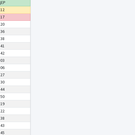
ДЕР
:12
:17
:20
:36
:38
:41
:42
:03
:06
:27
:30
:44
:50
:19
:22
:38
:43
:45