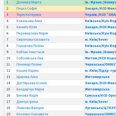
1
Долинка Марта
Ів.-Франк./Азиму
2
Пецка Софія
Закарп./КСО Мак
3
Тирін Катерина
Чернів./КСО ”GR
4
Ковальова Анна
Київська/Kyiv Re
5
Кенийз Юлія
Закарп./КСО Мак
6
Переверзєва Марія
Київська/Kyiv Re
7
Свірепова Єлізавета
м. Київ/Sever
8
Горшкова Поліна
Київська/Kyiv Re
9
Каблак Анастасія
Ів.-Франк./Азиму
10
Соболівська Єва
Житом./КСО Кор
11
Пономар Поліна
Черкаська/ОНІКС
12
Кошик Каріна
м. Київ/Лідер-ту
13
Щирова Анна
Житомирська
14
Дегтярьова Ксенія
Закарп./КСО Мак
15
Бондарчук Марія
Житомирська
16
Бикова Надія
Сумська/КСО Орі
17
Демчук Ірина
м. Київ/Sever
18
Ломкова Валерія
Луганська/ЦТКЭ
19
Косенко Єлизавета
Черкаська/ОНІКС