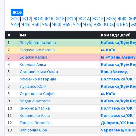
Ж16
Ж10
|
Ж12
|
Ж14
|
Ж16
|
Ж18
|
Ж20
|
Ж21А
|
Ж21Е
|
Ж35
|
Ж40
|
Ж4
Ч40
|
Ч45
|
Ч50
|
Ч55
|
Ч60
|
Ч65
|
Ч70
|
Ч75
|
Ч85
|
KIDS
|
OPEN
|
Ж
#
Імя
Команда,клуб
1
Полубенцева Ірина
Київська/Kyiv Re
2
Оксюченко Євгенія
м. Київ
3
Бойсюк Каріна
Ів.-Франк./Азиму
4
Козлова Аліса
Київська/Kyiv Re
5
Логвиновська Ольга
Вінн./Восход
6
Мосієнко Катерина
Полтавська/OK ”
7
Лукієнко Юлія
Київська/Kyiv Re
8
Отрошенко Софія
м. Київ
9
Міщук Анастасія
Київська/Kyiv Re
10
Нижник Віталіна
Полтавська/OK ”
11
Коваленко Анна
Полтавська/OK ”
12
Томнюк Вероніка
Дніпроп./СК Наш
13
Запісочна Віра
Черкаська/ОНІК