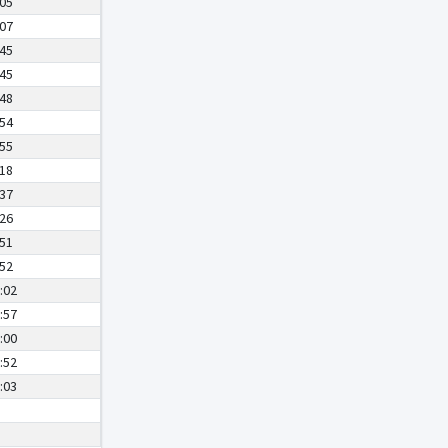
:05
:07
:45
:45
:48
:54
:55
:18
:37
:26
:51
:52
:02
:57
:00
:52
:03