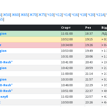
5
|
Ж50
|
Ж60
|
Ж65
|
Ж70
|
Ж75
|
Ч10
|
Ч12
|
Ч14
|
Ч16
|
Ч18
|
Ч20
|
Ч21А
|
55
|
Старт
Рез
Від
gion
11:01:00
18:37
ЛІД
10:52:00
19:15
+ 0:
т
10:34:00
19:26
+ 0:
gion
10:53:00
19:49
+ 1:
10:31:00
20:06
+ 1:
O-Resh”
10:41:00
20:43
+ 2:
gion
10:42:00
20:59
+ 2:
11:00:00
21:14
+ 2:
gion
10:33:00
21:57
+ 3:
O-Resh”
10:46:00
22:29
+ 3:
O-Resh”
10:51:00
22:37
+ 4:
 клуб
11:02:00
22:57
+ 4:
С
10:50:00
23:26
+ 4: