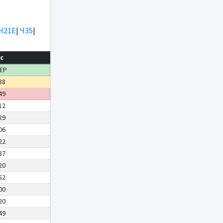
Ч21Е
|
Ч35
|
с
ЕР
38
49
12
29
06
22
37
20
52
00
20
49