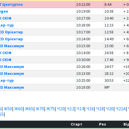
Т Центуріон
10:22:00
8:44
+ 0
ygen
10:19:00
10:38
+ 2
К СКІФ
10:27:00
10:40
+ 2
дер-тур
10:28:00
12:23
+ 4
СО Орієнтир
10:17:00
12:58
+ 4
СО Орієнтир
10:24:00
14:49
+ 6
СО Максимум
10:15:00
15:00
+ 6
К СКІФ
10:14:00
16:58
+ 8
К СКІФ
10:20:00
17:46
+ 9
СО Максимум
10:26:00
24:57
+1
СО Максимум
10:23:00
28:22
+2
дер-тур
10:25:00
30:53
+2
СО Максимум
10:18:00
MP
5
|
Ж50
|
Ж60
|
Ж65
|
Ж70
|
Ж75
|
Ч10
|
Ч12
|
Ч14
|
Ч16
|
Ч18
|
Ч20
|
Ч21А
|
55
|
Старт
Рез
Ві