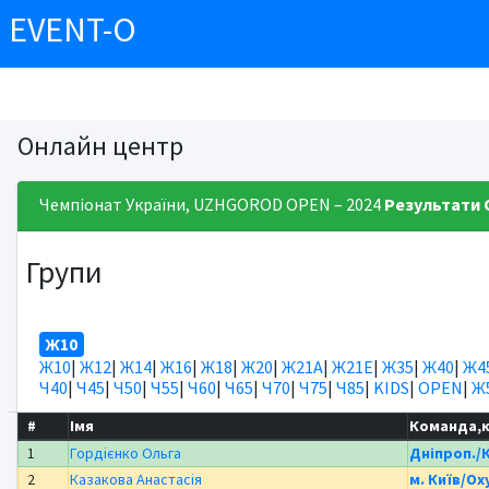
EVENT-O
Онлайн центр
Чемпіонат України, UZHGOROD OPEN – 2024
Результати
Групи
Ж10
Ж10
|
Ж12
|
Ж14
|
Ж16
|
Ж18
|
Ж20
|
Ж21А
|
Ж21Е
|
Ж35
|
Ж40
|
Ж4
Ч40
|
Ч45
|
Ч50
|
Ч55
|
Ч60
|
Ч65
|
Ч70
|
Ч75
|
Ч85
|
KIDS
|
OPEN
|
Ж
#
Імя
Команда,
1
Гордієнко Ольга
Дніпроп./
2
Казакова Анастасія
м. Київ/Ox