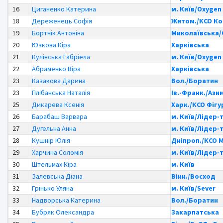
16
Циганенко Катерина
м. Київ/Oxygen
18
Дереженець Софія
Житом./КСО К
19
Бортнік Антоніна
Миколаївська/
20
Юзкова Кіра
Харківська
21
Кулінська Габріела
м. Київ/Oxygen
22
Абраменко Віра
Харківська
23
Казакова Дарина
Вол./Боратин
23
Плібанська Наталія
Ів.-Франк./Ази
25
Дикарева Ксенія
Харк./КСО Фіг
26
Барабаш Варвара
м. Київ/Лідер-
27
Дугельна Анна
м. Київ/Лідер-
28
Кушнір Юлія
Дніпроп./КСО 
29
Харчина Соломія
м. Київ/Лідер-
30
Штельмах Кіра
м. Київ
31
Залевська Діана
Вінн./Восход
32
Грінько Уляна
м. Київ/Sever
33
Надворська Катерина
Вол./Боратин
34
Бубряк Олександра
Закарпатська