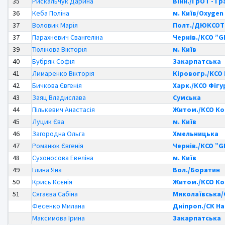
35
Рискальчук Дарина
Вінн./ГрОТ - Гр
36
Кеба Поліна
м. Київ/Oxygen
37
Воловик Марія
Полт./ДЮКСОТ
37
Парахневич Євангеліна
Чернів./КСО ”
39
Тюлікова Вікторія
м. Київ
40
Бубряк Софія
Закарпатська
41
Лимаренко Вікторія
Кіровогр./КСО
42
Бичкова Євгенія
Харк./КСО Фіг
43
Заяц Владислава
Сумська
44
Пількевич Анастасія
Житом./КСО К
45
Луцик Єва
м. Київ
46
Загородна Ольга
Хмельницька
47
Романюк Євгенія
Чернів./КСО ”
48
Сухоносова Евеліна
м. Київ
49
Глина Яна
Вол./Боратин
50
Крись Ксєнія
Житом./КСО К
51
Сягаєва Сабіна
Миколаївська/
Фесенко Милана
Дніпроп./СК Н
Максимова Ірина
Закарпатська