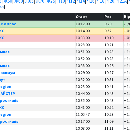
5
|
Ж50
|
Ж60
|
Ж65
|
Ж70
|
Ж75
|
Ч10
|
Ч12
|
Ч14
|
Ч16
|
Ч18
|
Ч20
|
Ч21А
|
55
|
Старт
Рез
Ві
-Компас
10:12:00
9:20
ЛІ
КС
10:14:00
9:52
+ 0
КС
10:33:00
10:19
+ 0
10:28:00
10:21
+ 1
омпас
10:51:00
10:23
+ 1
10:52:00
10:23
+ 1
омпас
10:38:00
10:26
+ 1
аксимум
10:29:00
10:27
+ 1
мут
10:32:00
10:31
+ 1
Region
10:23:00
10:41
+ 1
МАЙСТЕР
10:44:00
10:43
+ 1
оростишів
10:35:00
10:43
+ 1
КС
10:41:00
10:52
+ 1
Region
11:05:47
10:53
+ 1
оростишів
10:17:00
11:09
+ 1
10:08:00
11:11
+ 1