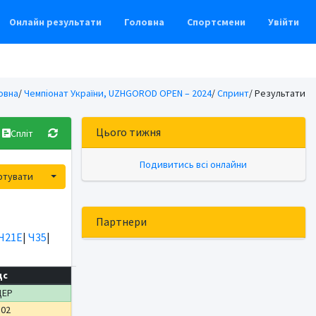
Онлайн результати
Головна
Спортсмени
Увійти
овна
/
Чемпіонат України, UZHGOROD OPEN – 2024
/
Спринт
/ Результати
Цього тижня
Спліт
Подивитись всі онлайни
Toggle Dropdown
ртувати
Партнери
Ч21Е
|
Ч35
|
дс
ДЕР
:02