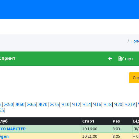
Гол
Спринт
Старт
Со
5
|
Ж50
|
Ж60
|
Ж65
|
Ж70
|
Ж75
|
Ч10
|
Ч12
|
Ч14
|
Ч16
|
Ч18
|
Ч20
|
Ч21А
|
55
|
клуб
Старт
Рез
Ві
КСО МАЙСТЕР
10:16:00
8:03
ЛІ
ygen
10:21:00
8:05
+ 0