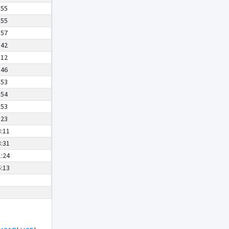
:55
:55
:57
:42
:12
:46
:53
:54
:53
:23
8:11
8:31
1:24
5:13