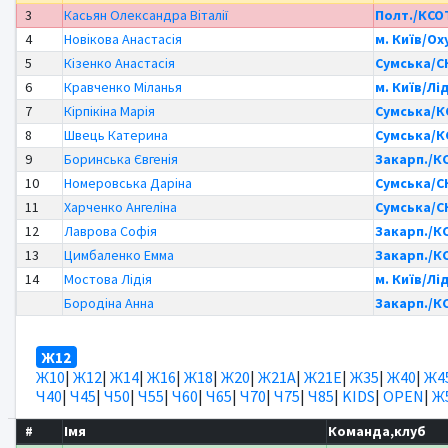
3
Касьян Олександра Віталії
Полт./КСО
4
Новікова Анастасія
м. Київ/Ox
5
Кізенко Анастасія
Сумська/С
6
Кравченко Міланья
м. Київ/Лі
7
Кірпікіна Марія
Сумська/К
8
Швець Катерина
Сумська/К
9
Боринська Євгенія
Закарп./К
10
Номеровська Даріна
Сумська/С
11
Харченко Ангеліна
Сумська/С
12
Лаврова Софія
Закарп./К
13
Цимбаленко Емма
Закарп./К
14
Мостова Лідія
м. Київ/Лі
Бородіна Анна
Закарп./К
Ж12
Ж10
|
Ж12
|
Ж14
|
Ж16
|
Ж18
|
Ж20
|
Ж21А
|
Ж21Е
|
Ж35
|
Ж40
|
Ж4
Ч40
|
Ч45
|
Ч50
|
Ч55
|
Ч60
|
Ч65
|
Ч70
|
Ч75
|
Ч85
|
KIDS
|
OPEN
|
Ж
#
Імя
Команда,клуб