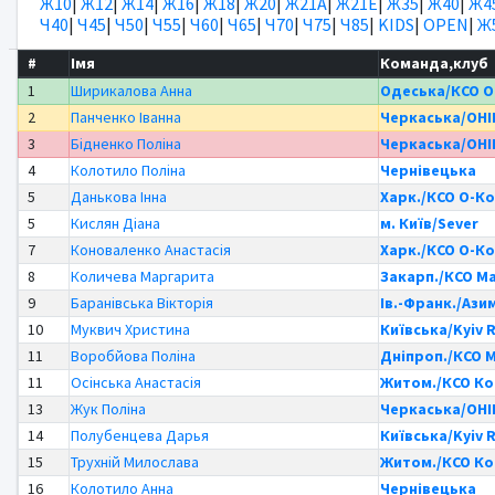
Ж10
|
Ж12
|
Ж14
|
Ж16
|
Ж18
|
Ж20
|
Ж21А
|
Ж21Е
|
Ж35
|
Ж40
|
Ж4
Ч40
|
Ч45
|
Ч50
|
Ч55
|
Ч60
|
Ч65
|
Ч70
|
Ч75
|
Ч85
|
KIDS
|
OPEN
|
Ж
#
Імя
Команда,клуб
1
Ширикалова Анна
Одеська/КСО О
2
Панченко Іванна
Черкаська/ОНІ
3
Бідненко Поліна
Черкаська/ОНІ
4
Колотило Поліна
Чернівецька
5
Данькова Інна
Харк./КСО О-К
5
Кислян Діана
м. Київ/Sever
7
Коноваленко Анастасія
Харк./КСО О-К
8
Количева Маргарита
Закарп./КСО М
9
Баранівська Вікторія
Ів.-Франк./Ази
10
Муквич Христина
Київська/Kyiv 
11
Воробйова Поліна
Дніпроп./КСО 
11
Осінська Анастасія
Житом./КСО К
13
Жук Поліна
Черкаська/ОНІ
14
Полубенцева Дарья
Київська/Kyiv 
15
Трухній Милослава
Житом./КСО К
16
Колотило Анна
Чернівецька