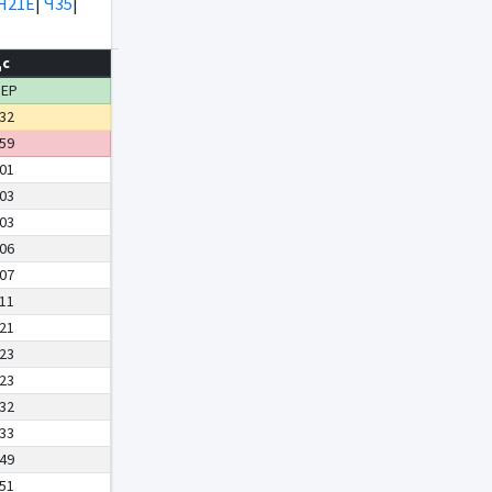
Ч21Е
|
Ч35
|
дс
ДЕР
:32
:59
:01
:03
:03
:06
:07
:11
:21
:23
:23
:32
:33
:49
:51