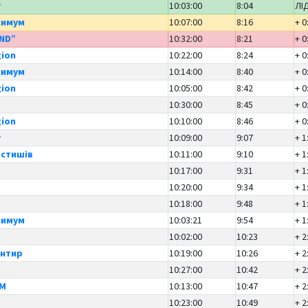
т
10:03:00
8:04
ЛІ
симум
10:07:00
8:16
+ 0
AND”
10:32:00
8:21
+ 0
gion
10:22:00
8:24
+ 0
симум
10:14:00
8:40
+ 0
gion
10:05:00
8:42
+ 0
10:30:00
8:45
+ 0
gion
10:10:00
8:46
+ 0
т
10:09:00
9:07
+ 1
остишів
10:11:00
9:10
+ 1
10:17:00
9:31
+ 1
р
10:20:00
9:34
+ 1
10:18:00
9:48
+ 1
симум
10:03:21
9:54
+ 1
10:02:00
10:23
+ 2
єнтир
10:19:00
10:26
+ 2
10:27:00
10:42
+ 2
УМ
10:13:00
10:47
+ 2
10:23:00
10:49
+ 2