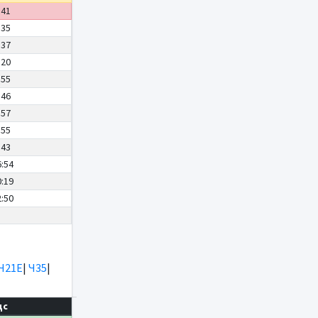
:41
:35
:37
:20
:55
:46
:57
:55
:43
6:54
0:19
2:50
Ч21Е
|
Ч35
|
дс