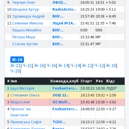
9
Черчик Олег
ЛФСО...
16:05:31
18:51
+ 5:02
10
Шкідина Артур
RadioActiv...
16:25:23
19:00
+ 5:12
11
Здомищук Андрій
ВНУ...
15:57:49
20:38
+ 6:49
12
Семенюк Микола
Ліцей №14...
15:41:52
21:35
+ 7:46
Хацько Михайло
ВНУ...
0:00
DNS
Петрук Міша
ВНУ...
15:32:46
MP
Стасюк Артем
ВНУ...
15:31:47
MP
Ж-16
Ж-21
|
Ч-21
|
Ж-16
|
Ч-16
|
Ж-14
|
Ч-14
|
Ж-12
|
Ч-12
|
Ж-10
|
Ч-10
|
#
Імя
Команда,клуб
Старт
Рез
Відс
1
Іщук Вікторія
Foxhunters...
16:20:22
16:36
ЛІДЕР
2
Степанюк Ольга
ЗОШ 22...
16:13:43
19:32
+ 2:56
3
Мороз Аня
OC Wolf...
15:42:48
19:38
+ 3:02
4
Прокоп`юк
Foxhunters...
16:06:50
22:03
+ 5:27
Анастасія
5
Приємська Софія
ТСОУ...
16:23:13
22:58
+ 6:22
6
Калинович Даніела
Верес...
15:53:57
24:02
+ 7:26