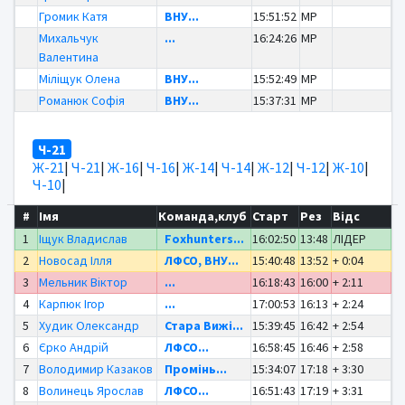
Громик Катя
ВНУ...
15:51:52
MP
Михальчук
...
16:24:26
MP
Валентина
Міліщук Олена
ВНУ...
15:52:49
MP
Романюк Софія
ВНУ...
15:37:31
MP
Ч-21
Ж-21
|
Ч-21
|
Ж-16
|
Ч-16
|
Ж-14
|
Ч-14
|
Ж-12
|
Ч-12
|
Ж-10
|
Ч-10
|
#
Імя
Команда,клуб
Старт
Рез
Відс
1
Іщук Владислав
Foxhunters...
16:02:50
13:48
ЛІДЕР
2
Новосад Ілля
ЛФСО, ВНУ...
15:40:48
13:52
+ 0:04
3
Мельник Віктор
...
16:18:43
16:00
+ 2:11
4
Карпюк Ігор
...
17:00:53
16:13
+ 2:24
5
Худик Олександр
Стара Вижі...
15:39:45
16:42
+ 2:54
6
Єрко Андрій
ЛФСО...
16:58:45
16:46
+ 2:58
7
Володимир Казаков
Промінь...
15:34:07
17:18
+ 3:30
8
Волинець Ярослав
ЛФСО...
16:51:43
17:19
+ 3:31