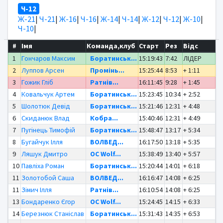
Ч-12
Ж-21
|
Ч-21
|
Ж-16
|
Ч-16
|
Ж-14
|
Ч-14
|
Ж-12
|
Ч-12
|
Ж-10
|
Ч-10
|
#
Імя
Команда,клуб
Старт
Рез
Відс
1
Гончаров Максим
Боратинськ...
15:19:43
7:42
ЛІДЕР
2
Луппов Арсен
Промінь...
15:25:44
8:53
+ 1:11
3
Гожик Гліб
Ратнів...
16:11:45
9:28
+ 1:45
4
Ковальчук Артем
Боратинськ...
15:23:45
10:34
+ 2:52
5
Шолотюк Девід
Боратинськ...
15:21:46
12:31
+ 4:48
6
Скиданюк Влад
Кобра...
15:40:46
12:31
+ 4:49
7
Пугінець Тимофій
Боратинськ...
15:48:47
13:17
+ 5:34
8
Бугайчук Ілля
ВОЛВЕД...
16:17:50
13:18
+ 5:35
9
Ляшук Дмитро
OC Wolf...
15:38:49
13:40
+ 5:57
10
Павліха Роман
Боратинськ...
15:20:44
14:01
+ 6:18
11
Золотобой Саша
ВОЛВЕД...
16:16:47
14:08
+ 6:25
11
Зімич Ілля
Ратнів...
16:10:54
14:08
+ 6:25
13
Бондаренко Єгор
OC Wolf...
15:24:45
14:15
+ 6:33
14
Березнюк Станіслав
Боратинськ...
15:31:43
14:35
+ 6:53