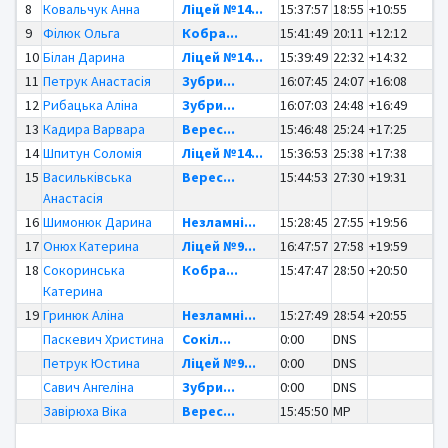
8
Ковальчук Анна
Ліцей №14...
15:37:57
18:55
+10:55
9
Філюк Ольга
Кобра...
15:41:49
20:11
+12:12
10
Білан Дарина
Ліцей №14...
15:39:49
22:32
+14:32
11
Петрук Анастасія
Зубри...
16:07:45
24:07
+16:08
12
Рибацька Аліна
Зубри...
16:07:03
24:48
+16:49
13
Кадира Варвара
Верес...
15:46:48
25:24
+17:25
14
Шпитун Соломія
Ліцей №14...
15:36:53
25:38
+17:38
15
Васильківська
Верес...
15:44:53
27:30
+19:31
Анастасія
16
Шимонюк Дарина
Незламні...
15:28:45
27:55
+19:56
17
Онюх Катерина
Ліцей №9...
16:47:57
27:58
+19:59
18
Сокоринська
Кобра...
15:47:47
28:50
+20:50
Катерина
19
Гринюк Аліна
Незламні...
15:27:49
28:54
+20:55
Паскевич Христина
Сокіл...
0:00
DNS
Петрук Юстина
Ліцей №9...
0:00
DNS
Савич Ангеліна
Зубри...
0:00
DNS
Завірюха Віка
Верес...
15:45:50
MP