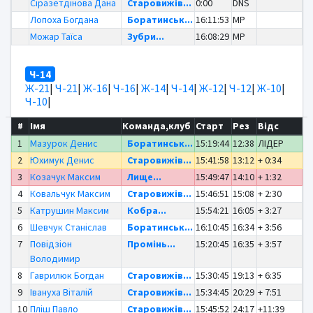
Сіразетдінова Дана
Старовижів...
0:00
DNS
Лопоха Богдана
Боратинськ...
16:11:53
MP
Можар Таїса
Зубри...
16:08:29
MP
Ч-14
Ж-21
|
Ч-21
|
Ж-16
|
Ч-16
|
Ж-14
|
Ч-14
|
Ж-12
|
Ч-12
|
Ж-10
|
Ч-10
|
#
Імя
Команда,клуб
Старт
Рез
Відс
1
Мазурок Денис
Боратинськ...
15:19:44
12:38
ЛІДЕР
2
Юхимук Денис
Старовижів...
15:41:58
13:12
+ 0:34
3
Козачук Максим
Лище...
15:49:47
14:10
+ 1:32
4
Ковальчук Максим
Старовижів...
15:46:51
15:08
+ 2:30
5
Катрушин Максим
Кобра...
15:54:21
16:05
+ 3:27
6
Шевчук Станіслав
Боратинськ...
16:10:45
16:34
+ 3:56
7
Повідзіон
Промінь...
15:20:45
16:35
+ 3:57
Володимир
8
Гаврилюк Богдан
Старовижів...
15:30:45
19:13
+ 6:35
9
Івануха Віталій
Старовижів...
15:34:45
20:29
+ 7:51
10
Пліш Павло
Старовижів...
15:45:52
24:17
+11:39