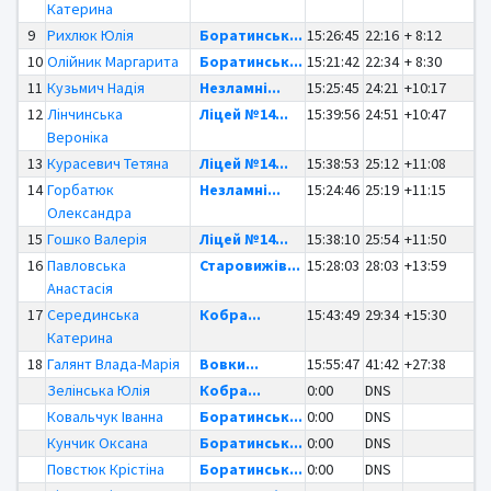
Катерина
9
Рихлюк Юлія
Боратинськ...
15:26:45
22:16
+ 8:12
10
Олійник Маргарита
Боратинськ...
15:21:42
22:34
+ 8:30
11
Кузьмич Надія
Незламні...
15:25:45
24:21
+10:17
12
Лінчинська
Ліцей №14...
15:39:56
24:51
+10:47
Вероніка
13
Курасевич Тетяна
Ліцей №14...
15:38:53
25:12
+11:08
14
Горбатюк
Незламні...
15:24:46
25:19
+11:15
Олександра
15
Гошко Валерія
Ліцей №14...
15:38:10
25:54
+11:50
16
Павловська
Старовижів...
15:28:03
28:03
+13:59
Анастасія
17
Серединська
Кобра...
15:43:49
29:34
+15:30
Катерина
18
Галянт Влада-Марія
Вовки...
15:55:47
41:42
+27:38
Зелінська Юлія
Кобра...
0:00
DNS
Ковальчук Іванна
Боратинськ...
0:00
DNS
Кунчик Оксана
Боратинськ...
0:00
DNS
Повстюк Крістіна
Боратинськ...
0:00
DNS