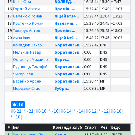
15
Кліш Юра
ВОЛВЕД...
16:15:44
15:30
+ 7:47
16
Гордей Артем
Промінь...
15:32:43
19:49
+12:07
17
Семенюк Роман
Ліцей №14...
15:33:44
21:04
+13:21
18
Костечко Роман
Незламні...
15:29:46
24:45
+17:03
19
Токарук Антон
Промінь...
15:26:46
25:45
+18:03
20
Амза Ілля
Ліцей №9...
16:48:22
27:45
+20:03
Кривдюк Захар
Боратинськ...
15:22:42
DNF
Мельник Назар
Боратинськ...
0:00
DNS
Остапчук Михайло
Верес...
0:00
DNS
Пуугінець Тимофій
Боратинськ...
0:00
DNS
Чикор Ілля
Боратинськ...
0:00
DNS
Васейко Арсен
Боратинськ...
15:30:44
MP
Морозюк Стас
Зубри...
16:09:32
MP
Ж-10
Ж-21
|
Ч-21
|
Ж-16
|
Ч-16
|
Ж-14
|
Ч-14
|
Ж-12
|
Ч-12
|
Ж-10
|
Ч-10
|
#
Імя
Команда,клуб
Старт
Рез
Відс
1
Харитоненко Поліна
Сокіл...
15:57:48
5:22
ЛІДЕР