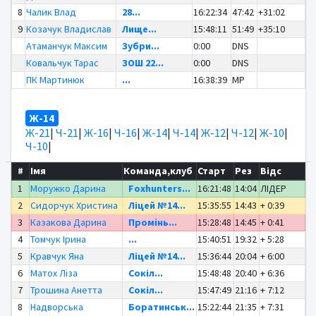
8
Чалик Влад
28...
16:22:34
47:42
+31:02
9
Козачук Владислав
Лище...
15:48:11
51:49
+35:10
Атаманчук Максим
Зубри...
0:00
DNS
Ковальчук Тарас
ЗОШ 22...
0:00
DNS
ПК Мартинюк
...
16:38:39
MP
Ж-14
Ж-21
|
Ч-21
|
Ж-16
|
Ч-16
|
Ж-14
|
Ч-14
|
Ж-12
|
Ч-12
|
Ж-10
|
Ч-10
|
#
Імя
Команда,клуб
Старт
Рез
Відс
1
Моружко Дарина
Foxhunters...
16:21:48
14:04
ЛІДЕР
2
Сидорчук Христина
Ліцей №14...
15:35:55
14:43
+ 0:39
3
Казакова Дарина
Промінь...
15:28:48
14:45
+ 0:41
4
Томчук Ірина
...
15:40:51
19:32
+ 5:28
5
Кравчук Яна
Ліцей №14...
15:36:44
20:04
+ 6:00
6
Матох Ліза
Сокіл...
15:48:48
20:40
+ 6:36
7
Трошина Анетта
Сокіл...
15:47:49
21:16
+ 7:12
8
Надворська
Боратинськ...
15:22:44
21:35
+ 7:31