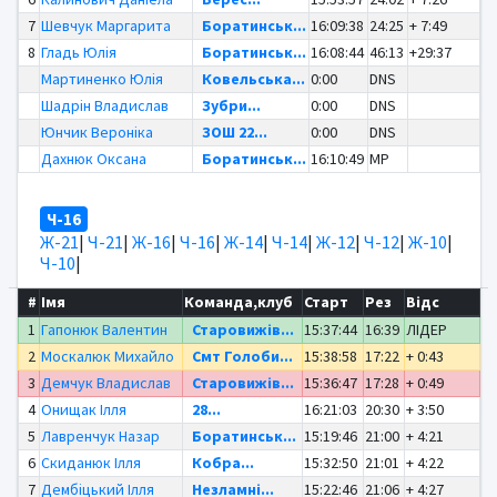
7
Шевчук Маргарита
Боратинськ...
16:09:38
24:25
+ 7:49
8
Гладь Юлія
Боратинськ...
16:08:44
46:13
+29:37
Мартиненко Юлія
Ковельська...
0:00
DNS
Шадрін Владислав
Зубри...
0:00
DNS
Юнчик Вероніка
ЗОШ 22...
0:00
DNS
Дахнюк Оксана
Боратинськ...
16:10:49
MP
Ч-16
Ж-21
|
Ч-21
|
Ж-16
|
Ч-16
|
Ж-14
|
Ч-14
|
Ж-12
|
Ч-12
|
Ж-10
|
Ч-10
|
#
Імя
Команда,клуб
Старт
Рез
Відс
1
Гапонюк Валентин
Старовижів...
15:37:44
16:39
ЛІДЕР
2
Москалюк Михайло
Смт Голоби...
15:38:58
17:22
+ 0:43
3
Демчук Владислав
Старовижів...
15:36:47
17:28
+ 0:49
4
Онищак Ілля
28...
16:21:03
20:30
+ 3:50
5
Лавренчук Назар
Боратинськ...
15:19:46
21:00
+ 4:21
6
Скиданюк Ілля
Кобра...
15:32:50
21:01
+ 4:22
7
Дембіцький Ілля
Незламні...
15:22:46
21:06
+ 4:27