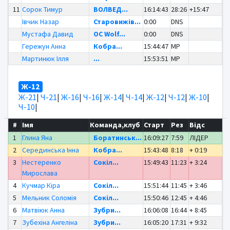
11
Сорок Тимур
ВОЛВЕД...
16:14:43
28:26
+15:47
Івчик Назар
Старовижів...
0:00
DNS
Мустафа Давид
OC Wolf...
0:00
DNS
Гережун Анна
Кобра...
15:44:47
MP
Мартинюк Ілля
...
15:53:51
MP
Ж-12
Ж-21
|
Ч-21
|
Ж-16
|
Ч-16
|
Ж-14
|
Ч-14
|
Ж-12
|
Ч-12
|
Ж-10
|
Ч-10
|
#
Імя
Команда,клуб
Старт
Рез
Відс
1
Глина Яна
Боратинськ...
16:09:27
7:59
ЛІДЕР
2
Серединська Інна
Кобра...
15:43:48
8:18
+ 0:19
3
Нестеренко
Сокіл...
15:49:43
11:23
+ 3:24
Мирослава
4
Кучмар Кіра
Сокіл...
15:51:44
11:45
+ 3:46
5
Мельник Соломія
Сокіл...
15:50:46
12:45
+ 4:46
6
Матвіюк Анна
Зубри...
16:06:08
16:44
+ 8:45
7
Зубехіна Ангеліна
Зубри...
16:05:20
17:31
+ 9:32