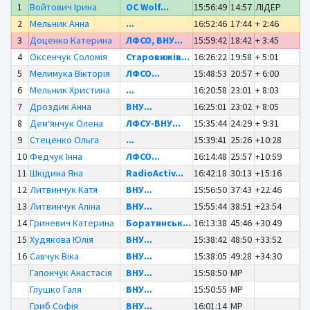
1
Войтович Ірина
OC Wolf...
15:56:49
14:57
ЛІДЕР
2
Мельник Анна
...
16:52:46
17:44
+ 2:46
3
Доценко Катерина
ЛФСО, ВНУ...
15:59:42
18:42
+ 3:45
4
Оксенчук Соломія
Старовижів...
16:26:22
19:58
+ 5:01
5
Мелимука Вікторія
ЛФСО...
15:48:53
20:57
+ 6:00
6
Мельник Христина
...
16:20:58
23:01
+ 8:03
7
Дроздик Анна
ВНУ...
16:25:01
23:02
+ 8:05
8
Дем‘янчук Олена
ЛФСУ-ВНУ...
15:35:44
24:29
+ 9:31
9
Стеценко Ольга
...
15:39:41
25:26
+10:28
10
Федчук Інна
ЛФСО...
16:14:48
25:57
+10:59
11
Шкідина Яна
RadioActiv...
16:42:18
30:13
+15:16
12
Литвинчук Катя
ВНУ...
15:56:50
37:43
+22:46
13
Литвинчук Аліна
ВНУ...
15:55:44
38:51
+23:54
14
Гриневич Катерина
Боратинськ...
16:13:38
45:46
+30:49
15
Худякова Юлія
ВНУ...
15:38:42
48:50
+33:52
16
Савчук Віка
ВНУ...
15:38:05
49:28
+34:30
Гапончук Анастасія
ВНУ...
15:58:50
MP
Глушко Галя
ВНУ...
15:50:55
MP
Гриб Софія
ВНУ...
16:01:14
MP