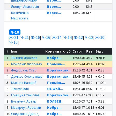
Шмаровоз Марія
Верес...
0:00
DNS
Яковук Анастасія
Верес...
0:00
DNS
Козиченко
Верес...
15:52:46
MP
Маргарита
Ч-10
Ж-21
|
Ч-21
|
Ж-16
|
Ч-16
|
Ж-14
|
Ч-14
|
Ж-12
|
Ч-12
|
Ж-10
|
Ч-10
|
#
Імя
Команда,клуб
Старт
Рез
Відс
1
Литвин Ярослав
Кобра...
16:00:46
4:12
ЛІДЕР
2
Моколюк Любомир
Промінь...
15:26:44
4:14
+ 0:02
3
Федорчук Стас
Боратинськ...
15:19:42
4:51
+ 0:39
4
Демков Олександр
Боратинськ...
15:49:45
4:58
+ 0:46
5
Мисник Назарій
Промінь...
15:25:46
5:12
+ 1:00
6
Ляшук Ілля
OC Wolf...
15:51:48
6:02
+ 1:50
7
Грищук Станіслав
Боратинськ...
15:24:47
6:09
+ 1:57
8
Бугайчук Артур
ВОЛВЕД...
16:16:03
7:51
+ 3:39
9
Мазарчук Ярослав
Кобра...
15:46:47
10:13
+ 6:01
10
Скиданюк Давид
Кобра...
15:40:45
10:36
+ 6:24