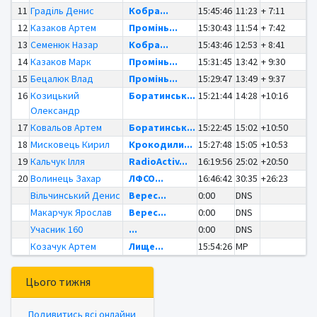
11
Граділь Денис
Кобра...
15:45:46
11:23
+ 7:11
12
Казаков Артем
Промінь...
15:30:43
11:54
+ 7:42
13
Семенюк Назар
Кобра...
15:43:46
12:53
+ 8:41
14
Казаков Марк
Промінь...
15:31:45
13:42
+ 9:30
15
Бецалюк Влад
Промінь...
15:29:47
13:49
+ 9:37
16
Козицький
Боратинськ...
15:21:44
14:28
+10:16
Олександр
17
Ковальов Артем
Боратинськ...
15:22:45
15:02
+10:50
18
Мисковець Кирил
Крокодили...
15:27:48
15:05
+10:53
19
Кальчук Ілля
RadioActiv...
16:19:56
25:02
+20:50
20
Волинець Захар
ЛФСО...
16:46:42
30:35
+26:23
Вільчинський Денис
Верес...
0:00
DNS
Макарчук Ярослав
Верес...
0:00
DNS
Учасник 160
...
0:00
DNS
Козачук Артем
Лище...
15:54:26
MP
Цього тижня
Подивитись всі онлайни