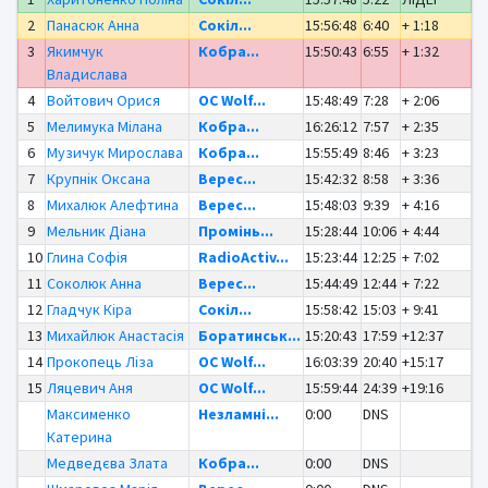
2
Панасюк Анна
Сокіл...
15:56:48
6:40
+ 1:18
3
Якимчук
Кобра...
15:50:43
6:55
+ 1:32
Владислава
4
Войтович Орися
OC Wolf...
15:48:49
7:28
+ 2:06
5
Мелимука Мілана
Кобра...
16:26:12
7:57
+ 2:35
6
Музичук Мирослава
Кобра...
15:55:49
8:46
+ 3:23
7
Крупнік Оксана
Верес...
15:42:32
8:58
+ 3:36
8
Михалюк Алефтина
Верес...
15:48:03
9:39
+ 4:16
9
Мельник Діана
Промінь...
15:28:44
10:06
+ 4:44
10
Глина Софія
RadioActiv...
15:23:44
12:25
+ 7:02
11
Соколюк Анна
Верес...
15:44:49
12:44
+ 7:22
12
Гладчук Кіра
Сокіл...
15:58:42
15:03
+ 9:41
13
Михайлюк Анастасія
Боратинськ...
15:20:43
17:59
+12:37
14
Прокопець Ліза
OC Wolf...
16:03:39
20:40
+15:17
15
Ляцевич Аня
OC Wolf...
15:59:44
24:39
+19:16
Максименко
Незламні...
0:00
DNS
Катерина
Медведєва Злата
Кобра...
0:00
DNS