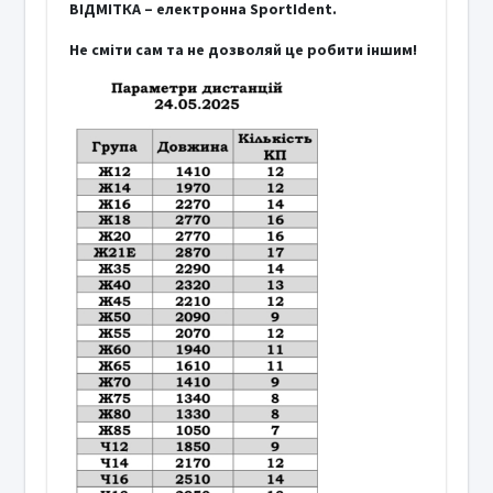
ВІДМІТКА – електронна SportIdent.
Не сміти сам та не дозволяй це робити іншим!