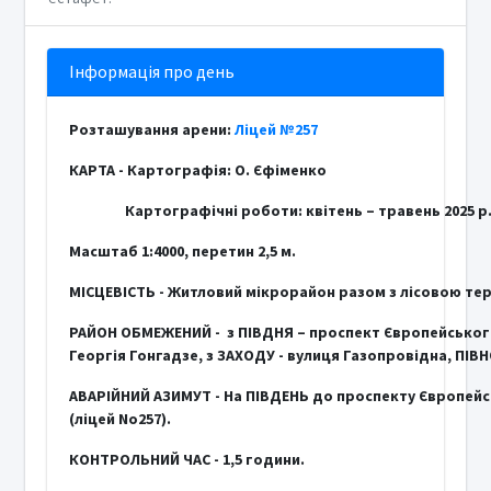
Інформація про день
Розташування арени:
Ліцей №257
КАРТА - Картографія: О. Єфіменко
Картографічні роботи: квітень – травень 2025 р
Масштаб 1:4000, перетин 2,5 м.
МІСЦЕВІСТЬ - Житловий мікрорайон разом з лісовою те
РАЙОН ОБМЕЖЕНИЙ - з ПІВДНЯ – проспект Європейського
Георгія Гонгадзе, з ЗАХОДУ - вулиця Газопровідна, ПІВ
АВАРІЙНИЙ АЗИМУТ - На ПІВДЕНЬ до проспекту Європейс
(ліцей No257).
КОНТРОЛЬНИЙ ЧАС - 1,5 години.