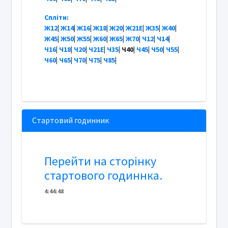
Спліти:
Ж12
|
Ж14
|
Ж16
|
Ж18
|
Ж20
|
Ж21Е
|
Ж35
|
Ж40
|
Ж45
|
Ж50
|
Ж55
|
Ж60
|
Ж65
|
Ж70
|
Ч12
|
Ч14
|
Ч16
|
Ч18
|
Ч20
|
Ч21Е
|
Ч35
| Ч40|
Ч45
|
Ч50
|
Ч55
|
Ч60
|
Ч65
|
Ч70
|
Ч75
|
Ч85
|
Стартовий годинник
Перейти на сторінку
стартового годиннка.
4
:
4
4
:
48