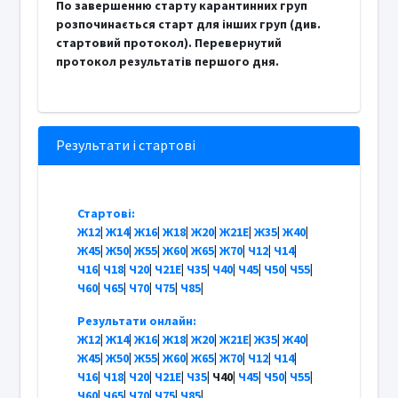
По завершенню старту карантинних груп
розпочинається старт для інших груп (див.
стартовий протокол). Перевернутий
протокол результатів першого дня.
Результати і стартові
Стартові:
Ж12
|
Ж14
|
Ж16
|
Ж18
|
Ж20
|
Ж21Е
|
Ж35
|
Ж40
|
Ж45
|
Ж50
|
Ж55
|
Ж60
|
Ж65
|
Ж70
|
Ч12
|
Ч14
|
Ч16
|
Ч18
|
Ч20
|
Ч21Е
|
Ч35
|
Ч40
|
Ч45
|
Ч50
|
Ч55
|
Ч60
|
Ч65
|
Ч70
|
Ч75
|
Ч85
|
Результати онлайн:
Ж12
|
Ж14
|
Ж16
|
Ж18
|
Ж20
|
Ж21Е
|
Ж35
|
Ж40
|
Ж45
|
Ж50
|
Ж55
|
Ж60
|
Ж65
|
Ж70
|
Ч12
|
Ч14
|
Ч16
|
Ч18
|
Ч20
|
Ч21Е
|
Ч35
| Ч40|
Ч45
|
Ч50
|
Ч55
|
Ч60
|
Ч65
|
Ч70
|
Ч75
|
Ч85
|