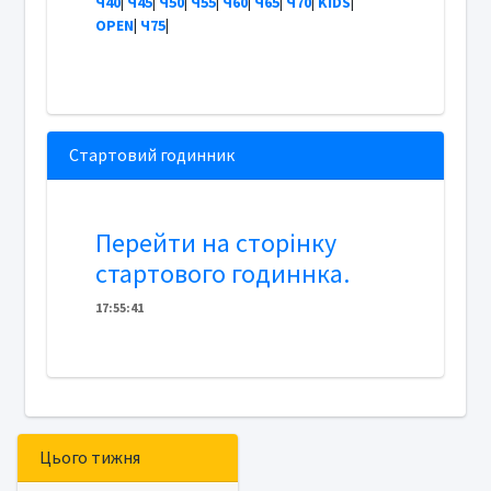
Ч40
|
Ч45
|
Ч50
|
Ч55
|
Ч60
|
Ч65
|
Ч70
|
KIDS
|
OPEN
|
Ч75
|
Стартовий годинник
Перейти на сторінку
стартового годиннка.
17
:
5
5
:
41
Цього тижня