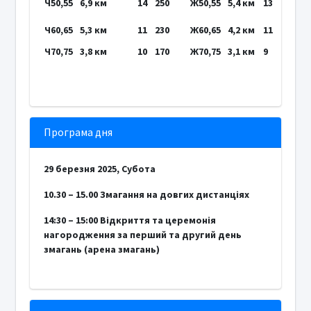
Ч50,55
6,9 км
14
250
Ж50,55
5,4 км
13
Ч60,65
5,3 км
11
230
Ж60,65
4,2 км
11
Ч70,75
3,8 км
10
170
Ж70,75
3,1 км
9
Програма дня
29 березня 2025, Субота
10.30 – 15.00 Змагання на довгих дистанціях
14:30 – 15:00 Відкриття та церемонія
нагородження за перший та другий день
змагань (арена змагань)