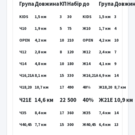
Група
Довжина
КП
Набір
до
Група
Довжи
KIDS
1,5 км
3
30
KIDS
1,5 км
3
Ч10
1,9 км
5
75
Ж10
1,7 км
4
OPEN
4,2 км
10
210
OPEN
4,2 км
10
Ч12
2,8 км
8
120
Ж12
2,4 км
7
Ч14
4,8 км
10
180
Ж14
4,1 км
9
Ч16,21А
8,1 км
15
330
Ж16,21А
6,9 км
14
Ч18,20
10,7 км
17
490
40%
Ж18,20
8,7 км
Ч21Е
14,6 км
22
500
40%
Ж21Е
10,9 км
Ч35
8,4 км
17
360
Ж35
7,4 км
14
Ч40,45
7,7 км
15
300
Ж40,45
6,4 км
13