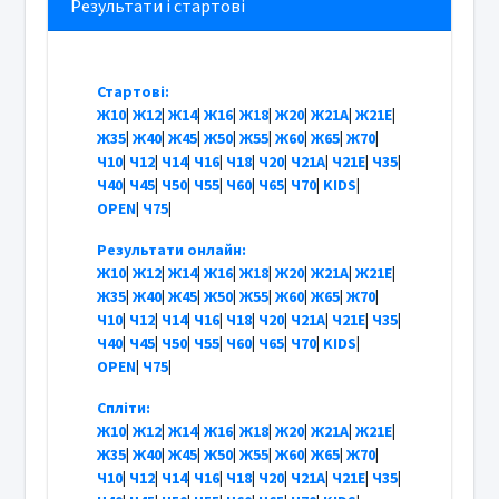
Результати і стартові
Стартові:
Ж10
|
Ж12
|
Ж14
|
Ж16
|
Ж18
|
Ж20
|
Ж21А
|
Ж21Е
|
Ж35
|
Ж40
|
Ж45
|
Ж50
|
Ж55
|
Ж60
|
Ж65
|
Ж70
|
Ч10
|
Ч12
|
Ч14
|
Ч16
|
Ч18
|
Ч20
|
Ч21А
|
Ч21Е
|
Ч35
|
Ч40
|
Ч45
|
Ч50
|
Ч55
|
Ч60
|
Ч65
|
Ч70
|
KIDS
|
OPEN
|
Ч75
|
Результати онлайн:
Ж10
|
Ж12
|
Ж14
|
Ж16
|
Ж18
|
Ж20
|
Ж21А
|
Ж21Е
|
Ж35
|
Ж40
|
Ж45
|
Ж50
|
Ж55
|
Ж60
|
Ж65
|
Ж70
|
Ч10
|
Ч12
|
Ч14
|
Ч16
|
Ч18
|
Ч20
|
Ч21А
|
Ч21Е
|
Ч35
|
Ч40
|
Ч45
|
Ч50
|
Ч55
|
Ч60
|
Ч65
|
Ч70
|
KIDS
|
OPEN
|
Ч75
|
Спліти:
Ж10
|
Ж12
|
Ж14
|
Ж16
|
Ж18
|
Ж20
|
Ж21А
|
Ж21Е
|
Ж35
|
Ж40
|
Ж45
|
Ж50
|
Ж55
|
Ж60
|
Ж65
|
Ж70
|
Ч10
|
Ч12
|
Ч14
|
Ч16
|
Ч18
|
Ч20
|
Ч21А
|
Ч21Е
|
Ч35
|