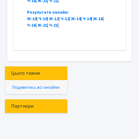
Ч-16
|
Ж-21
|
Ч-21
|
Результати онлайн:
Ж-10
|
Ч-10
|
Ж-12
|
Ч-12
|
Ж-14
|
Ч-14
|
Ж-16
|
Ч-16
|
Ж-21
|
Ч-21
|
Цього тижня
Подивитись всі онлайни
Партнери