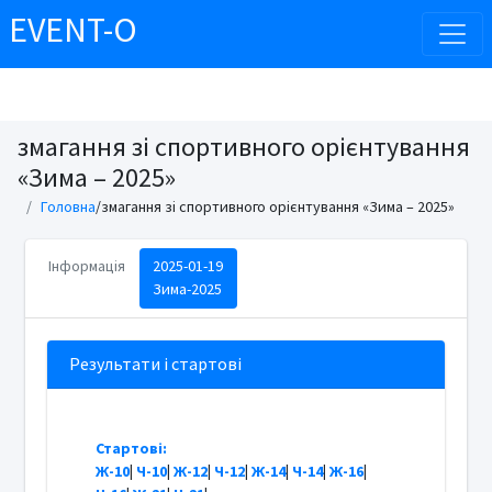
EVENT-O
змагання зі спортивного орієнтування
«Зима – 2025»
Головна
/змагання зі спортивного орієнтування «Зима – 2025»
Інформація
2025-01-19
Зима-2025
Результати і стартові
Стартові:
Ж-10
|
Ч-10
|
Ж-12
|
Ч-12
|
Ж-14
|
Ч-14
|
Ж-16
|