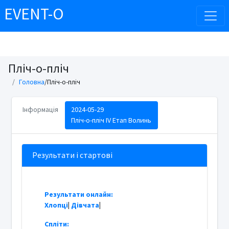
EVENT-O
Пліч-о-пліч
Головна
/Пліч-о-пліч
Інформація
2024-05-29
Пліч-о-пліч IV Етап Волинь
Результати і стартові
Результати онлайн:
Хлопці
|
Дівчата
|
Спліти: