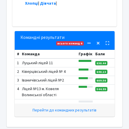
Хлопці
|
Дівчата
|
Командні результати
всього команд 6
#
Команда
Графік
Бали
1
Луцький ліцей 11
838.44
2
Ківерцівський ліцей № 4
648.13
3
Іваничівський ліцей №2
609.56
4
Ліцей №13 м. Ковеля
544.99
Волинської області
Перейти до командних результатів