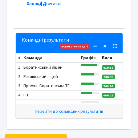
Хлопці
|
Дівчата
|
Командні результати
всього команд 7
#
Команда
Графік
Бали
1
Боратинський ліцей
919.15
2
Ратнівський ліцей
730.49
3
Промінь Боратинська ТГ
708.65
4
ГП
606.26
Перейти до командних результатів