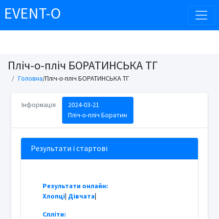
EVENT-O
Пліч-о-пліч БОРАТИНСЬКА ТГ
Головна
/Пліч-о-пліч БОРАТИНСЬКА ТГ
Інформація
2024-03-21
Пліч-о-пліч Боратин
Результати і стартові
Результати онлайн:
Хлопці
|
Дівчата
|
Спліти: