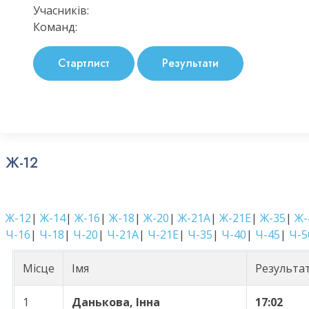
Учасників:
Команд:
Стартлист
Результати
Ж-12
Ж-12
|
Ж-14
|
Ж-16
|
Ж-18
|
Ж-20
|
Ж-21А
|
Ж-21Е
|
Ж-35
|
Ж-
Ч-16
|
Ч-18
|
Ч-20
|
Ч-21А
|
Ч-21Е
|
Ч-35
|
Ч-40
|
Ч-45
|
Ч-5
Місце
Імя
Результа
1
Данькова, Інна
17:02