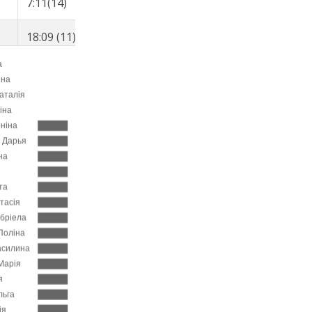
7:11(14)
4:11(14)
2:34(25)
18:09 (11)
22:47 (8)
24:58 (8)
4:25(6)
4:38(19)
2:11(16)
19:54 (12)
23:56 (10)
25:59 (9)
9:41(23)
4:02(12)
2:03(9)
20:47 (13)
25:04 (11)
26:43 (11)
10:32(25)
4:17(15)
1:39(1)
21:09 (14)
25:18 (12)
27:16 (12)
5:57(11)
4:09(13)
1:58(6)
22:47 (16)
26:11 (14)
28:09 (13)
14:52(32)
3:24(1)
1:58(6)
13:48 (7)
27:29 (15)
29:33 (14)
4:43(9)
13:41(35)
2:04(10)