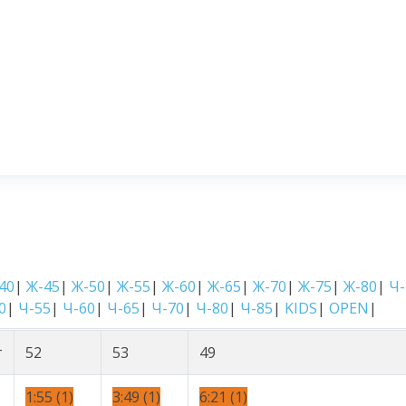
40
|
Ж-45
|
Ж-50
|
Ж-55
|
Ж-60
|
Ж-65
|
Ж-70
|
Ж-75
|
Ж-80
|
Ч-
0
|
Ч-55
|
Ч-60
|
Ч-65
|
Ч-70
|
Ч-80
|
Ч-85
|
KIDS
|
OPEN
|
т
52
53
49
1:55 (1)
3:49 (1)
6:21 (1)