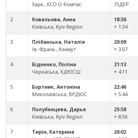
Харк., КСО О-Компас
ЛІДЕР
2
Ковальова, Анна
18:36
Київська, Kyiv Region
+ 1:34
3
Плібанська, Наталія
20:09
Ів.-Франк., Азимут
+ 3:07
4
Бідненко, Поліна
21:13
Черкаська, КДЮСШ
+ 4:11
5
Бортник, Антоніна
22:46
Миколаївська, ВРДЮС
+ 5:44
6
Полубенцева, Дарья
25:58
Київська, Kyiv Region
+ 8:56
7
Тирін, Катерина
26:02