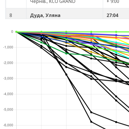
Чернів., КСО GRAND
+ 9:00
8
Дуда, Уляна
27:04
м.Київ, КДЮСШ Пуща-Водиця
+10:02
9
Долинка, Марта
27:42
Ів.-Франк., Азимут
+10:40
10
Каблак, Анастасія
28:41
Ів.-Франк., Азимут
+11:39
11
Кулінська, Габріела
29:19
м.Київ, КДЮСШ Пуща-Водиця
+12:17
12
Воробйова, Поліна
30:20
Дніпроп., КСО МАЙСТЕР
+13:18
13
Войтович, Василина
31:35
Волинська, Вовки
+14:33