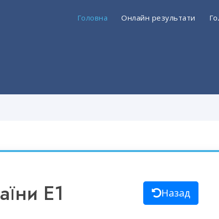
Головна
Онлайн результати
Го
аїни E1
Назад