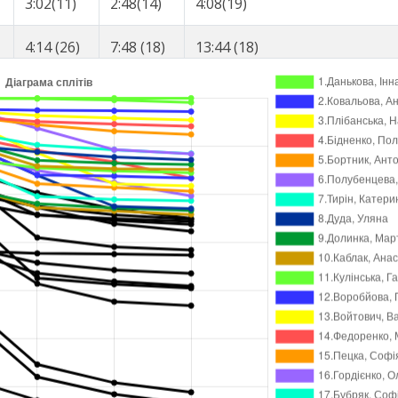
3:02(11)
2:48(14)
4:08(19)
4:14 (26)
7:48 (18)
13:44 (18)
4:14(26)
3:34(23)
5:56(29)
2:30 (4)
4:57 (4)
10:13 (10)
2:30(4)
2:27(5)
5:16(26)
3:03 (13)
6:15 (12)
10:15 (11)
3:03(13)
3:12(19)
4:00(16)
2:33 (5)
10:58 (25)
15:12 (20)
2:33(5)
8:25(30)
4:14(20)
2:33 (5)
5:05 (6)
7:55 (4)
2:33(5)
2:32(8)
2:50(5)
3:02 (11)
5:45 (8)
9:05 (8)
3:02(11)
2:43(11)
3:20(6)