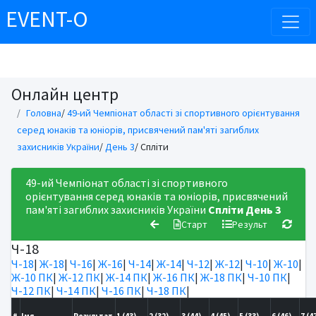
EVENT-O
Онлайн центр
Головна
/
49-ий Чемпіонат області зі спортивного орієнтування
серед юнаків та юніорів, присвячений пам'яті загиблих
захисників України
/
День 3
/ Спліти
49-ий Чемпіонат області зі спортивного
орієнтування серед юнаків та юніорів, присвячений
пам'яті загиблих захисників України
Спліти
День 3
Старт
Результ
Ч-18
Ч-18
|
Ж-18
|
Ч-16
|
Ж-16
|
Ч-14
|
Ж-14
|
Ч-12
|
Ж-12
|
Ч-10
|
Ж-10
|
Ж-10 ПК
|
Ж-12 ПК
|
Ж-14 ПК
|
Ж-16 ПК
|
Ж-18 ПК
|
Ч-10 ПК
|
Ч-12 ПК
|
Ч-14 ПК
|
Ч-16 ПК
|
Ч-18 ПК
|
#
Імя
Результат
1 (43)
2 (32)
3 (44)
4 (45)
5 (33)
6 (46)
7 (4