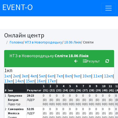
EVENT-O
Онлайн центр
Головна
/
НТЗ в Новогородецьку
/
18.06 Лінія
/ Спліти
НТЗ в Новогородецьку
Спліти
18.06 Лінія
Результ
1кп
1кп
|
2кп
|
3кп
|
4кп
|
5кп
|
6кп
|
7кп
|
8кп
|
9кп
|
10кп
|
11кп
|
12кп
|
13кп
|
14кп
|
15кп
|
16кп
|
17кп
|
1
2
3
4
5
6
7
8
9
10
11
1
#
Імя
Результат
(31)
(32)
(33)
(34)
(35)
(36)
(37)
(38)
(39)
(40)
(41)
(
1
Гриценко
29:23
0
0
0
0
0
0
0
0
0
0
0
0
Богдан
ЛІДЕР
(0)
(0)
(0)
(0)
(0)
(0)
(0)
(0)
(0)
(0)
(0)
(0
Лідер-тур
0(0)
0(0)
0(0)
0(0)
0(0)
0(0)
0(0)
0(0)
0(0)
0(0)
0(0)
0
2
Самошкіна
52:35
0
0
0
0
0
0
0
0
0
0
0
0
Мелісса
ЛІДЕР
(0)
(0)
(0)
(0)
(0)
(0)
(0)
(0)
(0)
(0)
(0)
(0
Oxygen
0(0)
0(0)
0(0)
0(0)
0(0)
0(0)
0(0)
0(0)
0(0)
0(0)
0(0)
0