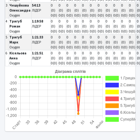
3
Чешуйкова
54:13
0
0
0
0
0
0
0
0
0
0
0
0
Олександра
ЛІДЕР
(0)
(0)
(0)
(0)
(0)
(0)
(0)
(0)
(0)
(0)
(0)
(0
Oxygen
0(0)
0(0)
0(0)
0(0)
0(0)
0(0)
0(0)
0(0)
0(0)
0(0)
0(0)
0
4
Тригуб
1:19:58
0
0
0
0
0
0
0
0
0
0
0
0
Роман
ЛІДЕР
(0)
(0)
(0)
(0)
(0)
(0)
(0)
(0)
(0)
(0)
(0)
(0
Oxygen
0(0)
0(0)
0(0)
0(0)
0(0)
0(0)
0(0)
0(0)
0(0)
0(0)
0(0)
0
5
Тригуб
1:21:33
0
0
0
0
0
0
0
0
0
0
0
0
Марк
ЛІДЕР
(0)
(0)
(0)
(0)
(0)
(0)
(0)
(0)
(0)
(0)
(0)
(0
Oxygen
0(0)
0(0)
0(0)
0(0)
0(0)
0(0)
0(0)
0(0)
0(0)
0(0)
0(0)
0
6
Кісельова
1:21:51
0
0
0
0
0
0
0
0
0
0
0
0
Анна
ЛІДЕР
(0)
(0)
(0)
(0)
(0)
(0)
(0)
(0)
(0)
(0)
(0)
(0
Oxygen
0(0)
0(0)
0(0)
0(0)
0(0)
0(0)
0(0)
0(0)
0(0)
0(0)
0(0)
0