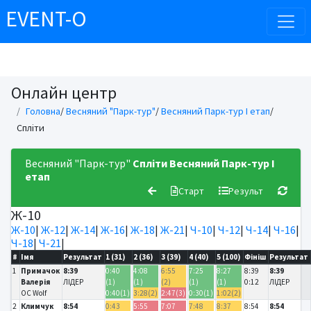
EVENT-O
Онлайн центр
Головна
/
Весняний "Парк-тур"
/
Весняний Парк-тур І етап
/
Спліти
Весняний "Парк-тур"
Спліти
Весняний Парк-тур І
етап
Старт
Результ
Ж-10
Ж-10
|
Ж-12
|
Ж-14
|
Ж-16
|
Ж-18
|
Ж-21
|
Ч-10
|
Ч-12
|
Ч-14
|
Ч-16
|
Ч-18
|
Ч-21
|
#
Імя
Результат
1 (31)
2 (36)
3 (39)
4 (40)
5 (100)
Фініш
Результат
1
Примачок
8:39
0:40
4:08
6:55
7:25
8:27
8:39
8:39
Валерія
ЛІДЕР
(1)
(1)
(2)
(1)
(1)
0:12
ЛІДЕР
OC Wolf
0:40(1)
3:28(2)
2:47(3)
0:30(1)
1:02(2)
2
Климчук
8:54
0:43
5:55
7:07
7:48
8:37
8:54
8:54