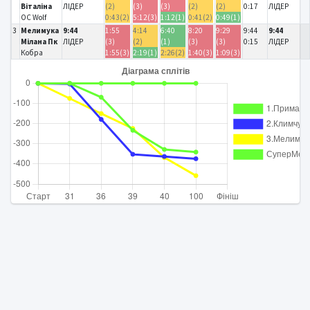
Віталіна
ЛІДЕР
(2)
(3)
(3)
(2)
(2)
0:17
ЛІДЕР
OC Wolf
0:43(2)
5:12(3)
1:12(1)
0:41(2)
0:49(1)
3
Мелимука
9:44
1:55
4:14
6:40
8:20
9:29
9:44
9:44
Мілана Пк
ЛІДЕР
(3)
(2)
(1)
(3)
(3)
0:15
ЛІДЕР
Кобра
1:55(3)
2:19(1)
2:26(2)
1:40(3)
1:09(3)