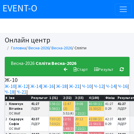
EVENT-O
Онлайн центр
Головна
/
Весна-2026
/
Весна-2026
/ Спліти
Весна-2026
Спліти
Весна-2026
Старт
Результ
Ж-10
Ж-10
|
Ж-12
|
Ж-14
|
Ж-16
|
Ж-18
|
Ж-21
|
Ч-10
|
Ч-12
|
Ч-14
|
Ч-16
|
Ч-18
|
Ч-21
|
#
Імя
Результат
1 (31)
2 (32)
3 (33)
4 (100)
Фініш
Результа
1
Климчук
41:27
5:56 (1)
11:47
19:08
40:58 (1)
41:27
41:27
Віталіна
ЛІДЕР
5:56(1)
(2)
(1)
21:50(2)
0:29
ЛІДЕР
OC Wolf
5:51(4)
7:21(1)
2
Сидорук
42:37
7:03 (2)
12:51
20:12
42:08 (2)
42:37
42:37
Софія
ЛІДЕР
7:03(2)
(3)
(2)
21:56(3)
0:29
ЛІДЕР
OC Wolf
5:48(3)
7:21(1)