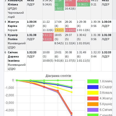
3
Ковальчук
44:03
9:34 (4)
11:24
28:06
43:42 (3)
44:03
44:03
Юліана
ЛІДЕР
9:34(4)
(1)
(3)
15:36(1)
0:21
ЛІДЕР
ЦРТДЮ
1:50(1)
16:42(6)
Чорнизький
ліцей
4
Жовтун
1:30:34
11:22
17:04
28:26
1:29:38
1:30:34
1:30:34
Каріна
ЛІДЕР
(6)
(4)
(4)
(4)
0:56
ЛІДЕР
Коршів
11:22(6)
5:42(2)
11:22(3)
1:01:12(6)
5
Кушнір
1:31:38
9:11 (3)
18:05
29:37
1:30:42
1:31:38
1:31:38
Поліна
ЛІДЕР
9:11(3)
(5)
(5)
(5)
0:56
ЛІДЕР
Маневицький
8:54(5)
11:32(4)
1:01:05(4)
ЦТДЮ
6
Смічик
1:32:33
10:00
19:01
30:38
1:31:49
1:32:33
1:32:33
Дарина
ЛІДЕР
(5)
(6)
(6)
(6)
0:44
ЛІДЕР
Іванівна
10:00(5)
9:01(6)
11:37(5)
1:01:11(5)
Маневицький
ЦТДЮ