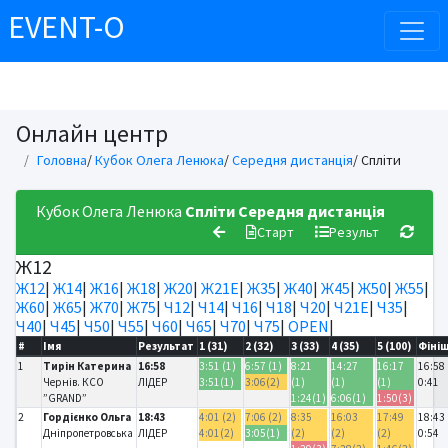
EVENT-O
Онлайн центр
Головна
/
Кубок Олега Ленюка
/
Середня дистанція
/ Спліти
Кубок Олега Ленюка
Спліти
Середня дистанція
Старт
Результ
Ж12
Ж12
|
Ж14
|
Ж16
|
Ж18
|
Ж20
|
Ж21Е
|
Ж35
|
Ж40
|
Ж45
|
Ж50
|
Ж55
|
Ж60
|
Ж65
|
Ж70
|
Ж75
|
Ч12
|
Ч14
|
Ч16
|
Ч18
|
Ч20
|
Ч21Е
|
Ч35
|
Ч40
|
Ч45
|
Ч50
|
Ч55
|
Ч60
|
Ч65
|
Ч70
|
Ч75
|
OPEN
|
#
Імя
Результат
1 (31)
2 (32)
3 (33)
4 (35)
5 (100)
Фіні
1
Тирін Катерина
16:58
3:51 (1)
6:57 (1)
8:21
14:27
16:17
16:58
Чернів. КСО
ЛІДЕР
3:51(1)
3:06(2)
(1)
(1)
(1)
0:41
”GRAND”
1:24(1)
6:06(1)
1:50(3)
2
Гордієнко Ольга
18:43
4:01 (2)
7:06 (2)
8:35
16:03
17:49
18:43
Дніпропетровська
ЛІДЕР
4:01(2)
3:05(1)
(2)
(2)
(2)
0:54