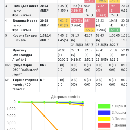
1:29(3)
7:28(2)
1:46(2)
3
Полицька Олеся
20:23
4:35 (4)
7:53 (4)
9:36
17:32
19:31
20:23
Івано-
ЛІДЕР
4:35(4)
3:18(3)
(4)
(3)
(3)
0:52
Франківська
1:43(4)
7:56(3)
1:59(4)
4
Долинка Марта
20:28
4:01 (2)
7:27 (3)
8:54
18:23
19:48
20:28
Івано-
ЛІДЕР
4:01(2)
3:26(4)
(3)
(4)
(4)
0:40
Франківська
1:27(2)
9:29(4)
1:25(1)
5
Король Сандра
1:03:14
4:45 (5)
39:13
42:07
58:43
1:02:05
1:03:
Ліцей №4
ЛІДЕР
4:45(5)
(6)
(6)
(6)
(6)
1:09
34:28(6)
2:54(6)
16:36(5)
3:22(6)
Мунтяну
20:00
29:13
32:05
48:41
51:58
52:49
Олександра
(6)
(5)
(5)
(5)
(5)
0:51
Ліцей № 1
20:00(6)
9:13(5)
2:52(5)
16:36(5)
3:17(5)
DNS
Гушул Марія
DNS
0 (0)
0 (0)
0 (0)
0 (0)
0 (0)
0:00
ОЗО "Глибоцький
0(0)
0(0)
0(0)
0(0)
0(0)
0:00
ліцей"
NP
Тирін Катерина
NP
0 (0)
0 (0)
0 (0)
0 (0)
0 (0)
0:00
Чернів./КСО
0(0)
0(0)
0(0)
0(0)
0(0)
0:00
”GRAND”