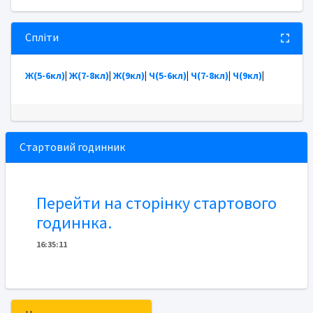
Спліти
Ж(5-6кл)
|
Ж(7-8кл)
|
Ж(9кл)
|
Ч(5-6кл)
|
Ч(7-8кл)
|
Ч(9кл)
|
Стартовий годинник
Перейти на сторінку стартового
годиннка.
16
:
3
5
:
11