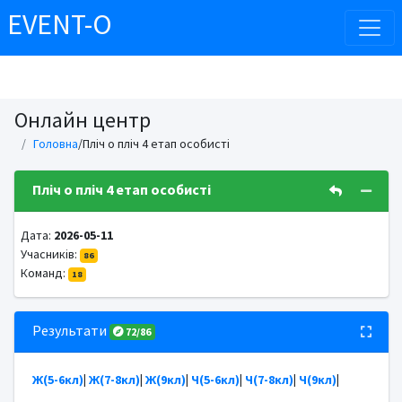
EVENT-O
Онлайн центр
Головна
/Пліч о пліч 4 етап особисті
Пліч о пліч 4 етап особисті
Дата:
2026-05-11
Учасників:
86
Команд:
18
Результати
72/86
Ж(5-6кл)
|
Ж(7-8кл)
|
Ж(9кл)
|
Ч(5-6кл)
|
Ч(7-8кл)
|
Ч(9кл)
|