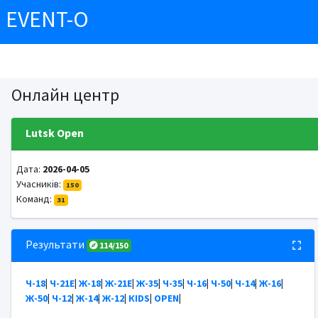
EVENT-O
Онлайн центр
Lutsk Open
Дата:
2026-04-05
Учасників:
150
Команд:
31
Результати
114/150
Ч-18
|
Ч-21Е
|
Ж-18
|
Ж-21Е
|
Ж-35
|
Ч-35
|
Ч-16
|
Ч-50
|
Ч-14
|
Ж-16
|
Ж-50
|
Ч-12
|
Ж-14
|
Ж-12
|
КІDS
|
OPEN
|