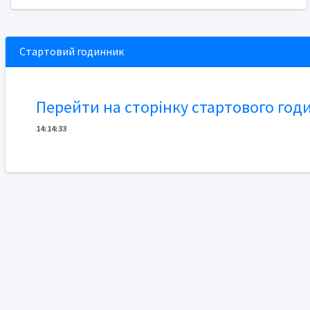
Стартовий годинник
Перейти на сторінку стартового год
14
:
1
4
:
33