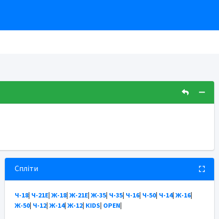
Спліти
Ч-18
|
Ч-21Е
|
Ж-18
|
Ж-21Е
|
Ж-35
|
Ч-35
|
Ч-16
|
Ч-50
|
Ч-14
|
Ж-16
|
Ж-50
|
Ч-12
|
Ж-14
|
Ж-12
|
КІDS
|
OPEN
|