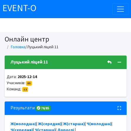
EVENT-O
Онлайн центр
Головна
/Луцький ліцей 11
Луцький ліцей 11
Дата:
2025-12-14
Учасників:
85
Команд:
12
Результати
76/85
Ж(молодша)
|
Ж(середня)
|
Ж(старша)
|
Ч(молодша)
|
Ч(середня)
|
Ч(старша)
|
Дорослі
|