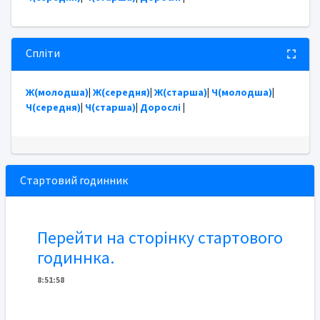
Спліти
Ж(молодша)
|
Ж(середня)
|
Ж(старша)
|
Ч(молодша)
|
Ч(середня)
|
Ч(старша)
|
Дорослі
|
Стартовий годинник
Перейти на сторінку стартового
годиннка.
8
:
5
1
:
58