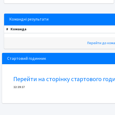
Командні результати
#
Команда
Перейти до кома
Стартовий годинник
Перейти на сторінку стартового год
12
:
1
9
:
17