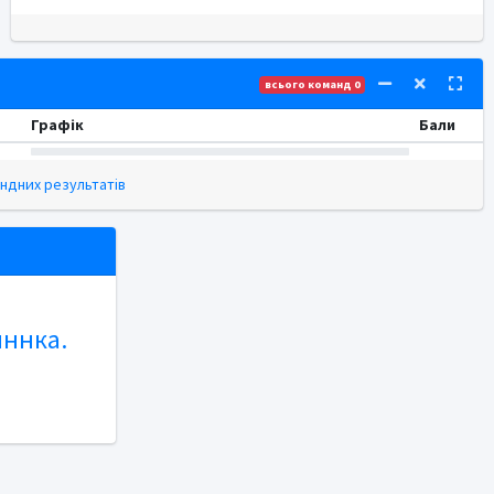
всього команд 0
Графік
Бали
ндних результатів
иннка.