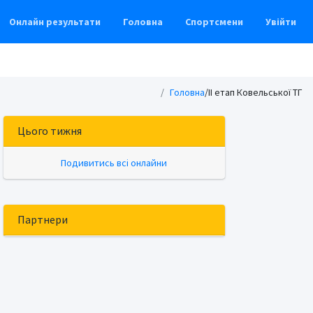
Онлайн результати
Головна
Спортсмени
Увійти
Головна
/ІІ етап Ковельської ТГ
Цього тижня
Подивитись всі онлайни
Партнери