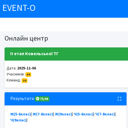
EVENT-O
Онлайн центр
ІІ етап Ковельської ТГ
Дата:
2025-11-06
Учасників:
94
Команд:
16
Результати
75/94
Ж(5-6клас)
|
Ж(7-8клас)
|
Ж(9клас)
|
Ч(5-6клас)
|
Ч(7-8клас)
|
Ч(9клас)
|