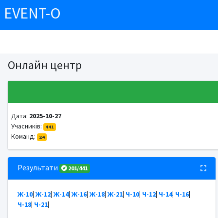
EVENT-O
Онлайн центр
Дата:
2025-10-27
Учасників:
441
Команд:
24
Результати
201/441
Ж-10
|
Ж-12
|
Ж-14
|
Ж-16
|
Ж-18
|
Ж-21
|
Ч-10
|
Ч-12
|
Ч-14
|
Ч-16
|
Ч-18
|
Ч-21
|