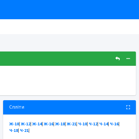
Спліти
Ж-10
|
Ж-12
|
Ж-14
|
Ж-16
|
Ж-18
|
Ж-21
|
Ч-10
|
Ч-12
|
Ч-14
|
Ч-16
|
Ч-18
|
Ч-21
|