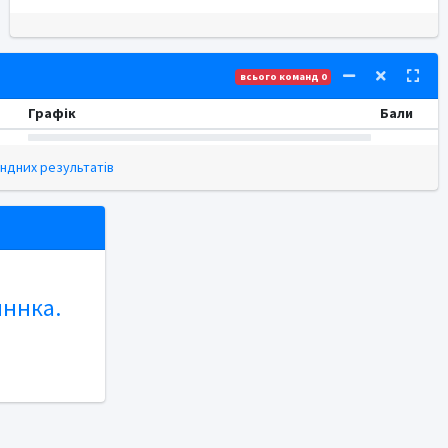
всього команд 0
Графік
Бали
ндних результатів
иннка.