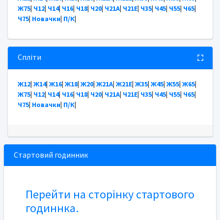
Ж75
|
Ч12
|
Ч14
|
Ч16
|
Ч18
|
Ч20
|
Ч21А
|
Ч21Е
|
Ч35
|
Ч45
|
Ч55
|
Ч65
|
Ч75
|
Новачки
|
П/К
|
Спліти
Ж12
|
Ж14
|
Ж16
|
Ж18
|
Ж20
|
Ж21А
|
Ж21Е
|
Ж35
|
Ж45
|
Ж55
|
Ж65
|
Ж75
|
Ч12
|
Ч14
|
Ч16
|
Ч18
|
Ч20
|
Ч21А
|
Ч21Е
|
Ч35
|
Ч45
|
Ч55
|
Ч65
|
Ч75
|
Новачки
|
П/К
|
Стартовий годинник
Перейти на сторінку стартового
годиннка.