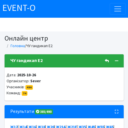
EVENT-O
Онлайн центр
Головна
/ЧУ гандикап E2
ЧУ гандикап E2
Дата:
2025-10-26
Організатор:
Sever
Учасників:
490
Команд:
74
Результати
385/490
Ж12
|
Ж14
|
Ж16
|
Ж18
|
Ж20
|
Ж21А
|
Ж21Е
|
Ж35
|
Ж45
|
Ж55
|
Ж65
|