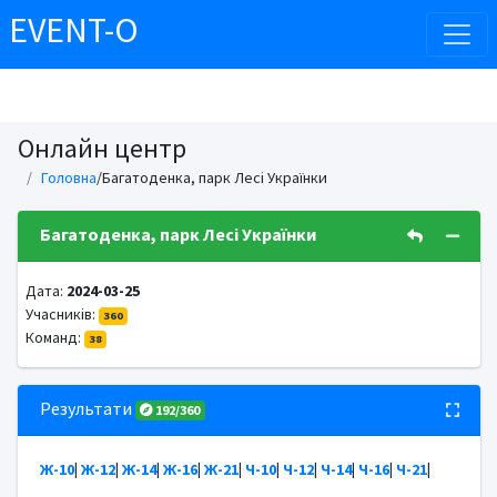
EVENT-O
Онлайн центр
Головна
/Багатоденка, парк Лесі Українки
Багатоденка, парк Лесі Українки
Дата:
2024-03-25
Учасників:
360
Команд:
38
Результати
192/360
Ж-10
|
Ж-12
|
Ж-14
|
Ж-16
|
Ж-21
|
Ч-10
|
Ч-12
|
Ч-14
|
Ч-16
|
Ч-21
|