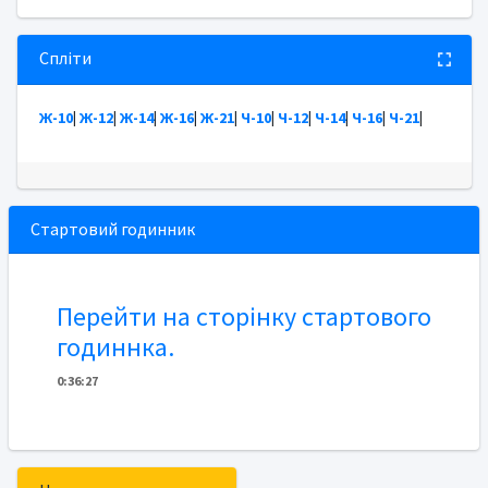
Спліти
Ж-10
|
Ж-12
|
Ж-14
|
Ж-16
|
Ж-21
|
Ч-10
|
Ч-12
|
Ч-14
|
Ч-16
|
Ч-21
|
Стартовий годинник
Перейти на сторінку стартового
годиннка.
0
:
3
6
:
27