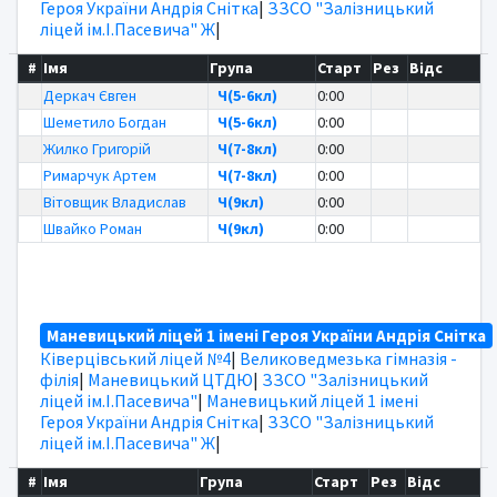
Героя України Андрія Снітка
|
ЗЗСО "Залізницький
ліцей ім.І.Пасевича" Ж
|
#
Імя
Група
Старт
Рез
Відс
Деркач Євген
Ч(5-6кл)
0:00
Шеметило Богдан
Ч(5-6кл)
0:00
Жилко Григорій
Ч(7-8кл)
0:00
Римарчук Артем
Ч(7-8кл)
0:00
Вітовщик Владислав
Ч(9кл)
0:00
Швайко Роман
Ч(9кл)
0:00
Маневицький ліцей 1 імені Героя України Андрія Снітка
Ківерцівський ліцей №4
|
Великоведмезька гімназія -
філія
|
Маневицький ЦТДЮ
|
ЗЗСО "Залізницький
ліцей ім.І.Пасевича"
|
Маневицький ліцей 1 імені
Героя України Андрія Снітка
|
ЗЗСО "Залізницький
ліцей ім.І.Пасевича" Ж
|
#
Імя
Група
Старт
Рез
Відс