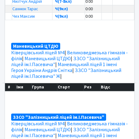
Нікітчук Андрій
Ч(7-8кл)
0:00
Сахнюк Тарас
Ч(9кл)
0:00
Чех Максим
Ч(9кл)
0:00
Маневицький ЦТДЮ
Ківерцівський ліцей №4
|
Великоведмезька гімназія -
філія
|
Маневицький ЦТДЮ
|
ЗЗСО "Залізницький
ліцей ім.І.Пасевича"
|
Маневицький ліцей 1 імені
Героя України Андрія Снітка
|
ЗЗСО "Залізницький
ліцей ім.І.Пасевича" Ж
|
#
Імя
Група
Старт
Рез
Відс
ЗЗСО "Залізницький ліцей ім.І.Пасевича"
Ківерцівський ліцей №4
|
Великоведмезька гімназія -
філія
|
Маневицький ЦТДЮ
|
ЗЗСО "Залізницький
ліцей ім.І.Пасевича"
|
Маневицький ліцей 1 імені