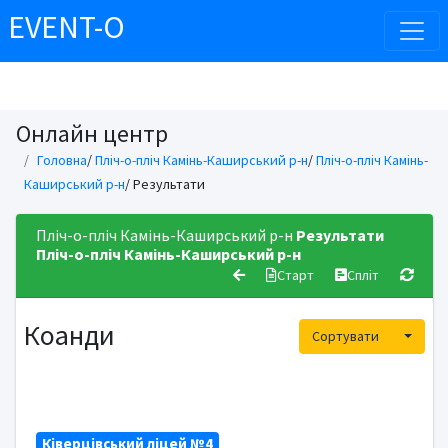
EVENT-O
Онлайн центр
Головна
/
Пліч-о-пліч Камінь-Каширський р-н
/
Пліч-о-пліч Камінь-
Каширський р-н
/ Результати
Пліч-о-пліч Камінь-Каширський р-н
Результати
Пліч-о-пліч Камінь-Каширський р-н
Старт
Спліт
Коанди
Toggle
Сортувати
Ківерцівський ліцей №4