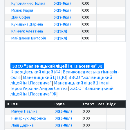
Куприянчик Поліна
Ж(5-6кл)
0:00
Мізюк Іларія
Ж(5-6кл)
0:00
Дяк Софія
Ж(7-8кл)
0:00
Куницька Дарина
Ж(7-8кл)
0:00
Клімчук Алевтина
Ж(9кл)
0:00
Майданюк Вікторія
Ж(9кл)
0:00
ЗЗСО "Залізницький ліцей ім.І.Пасевича" Ж
Ківерцівський ліцей №4
|
Великоведмезька гімназія -
філія
|
Маневицький ЦТДЮ
|
ЗЗСО "Залізницький
ліцей ім.І.Пасевича"
|
Маневицький ліцей 1 імені
Героя України Андрія Снітка
|
ЗЗСО "Залізницький
ліцей ім.І.Пасевича" Ж
|
#
Імя
Група
Старт
Рез
Відс
Мінчук Павліна
Ж(5-6кл)
0:00
Римарчук Вероніка
Ж(5-6кл)
0:00
Лащ Дарина
Ж(7-8кл)
0:00