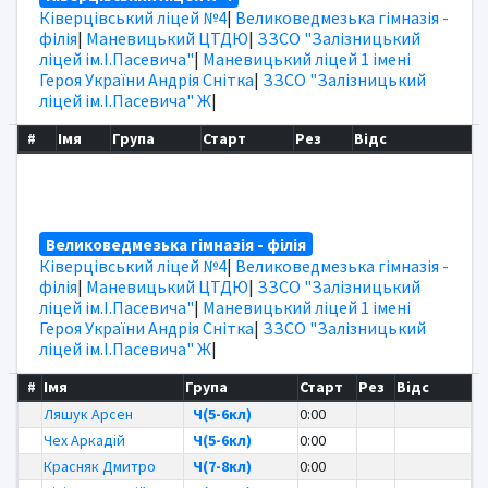
Ківерцівський ліцей №4
|
Великоведмезька гімназія -
філія
|
Маневицький ЦТДЮ
|
ЗЗСО "Залізницький
ліцей ім.І.Пасевича"
|
Маневицький ліцей 1 імені
Героя України Андрія Снітка
|
ЗЗСО "Залізницький
ліцей ім.І.Пасевича" Ж
|
#
Імя
Група
Старт
Рез
Відс
Великоведмезька гімназія - філія
Ківерцівський ліцей №4
|
Великоведмезька гімназія -
філія
|
Маневицький ЦТДЮ
|
ЗЗСО "Залізницький
ліцей ім.І.Пасевича"
|
Маневицький ліцей 1 імені
Героя України Андрія Снітка
|
ЗЗСО "Залізницький
ліцей ім.І.Пасевича" Ж
|
#
Імя
Група
Старт
Рез
Відс
Ляшук Арсен
Ч(5-6кл)
0:00
Чех Аркадій
Ч(5-6кл)
0:00
Красняк Дмитро
Ч(7-8кл)
0:00