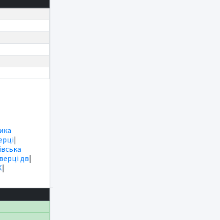
ика
ерці
|
вська
іверці дв
|
К
|