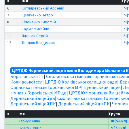
#
Імя
Гру
6
Котляревський Арсеній
Ч(
7
Кравченко Петро
Ч(
8
Сімоненко Тимофій
Ч(
11
Садик Михайло
Ч(
11
Яценюк Сергій
Ч(
12
Тиндюк Владислав
Ч(
ЦРТДЮ Чорнизький ліцей імені Володимира Мельника Ко
Боратинська ТГ
|
Смолигівська гімназія Торчинської сел
Колківської сел
|
ЦРТДЮ Колківської селищної ради
|
Дерн
Ощівська гімназія Горохівської МР
|
Цуманський ліцей
|
Ли
гімназія Горохівської МР дв
|
ЦРТДЮ Чорнизький ліцей іме
Дернівський ліцей дв
|
Смолигівська гімназія Торчинської
Дернівський ліцей ПК
|
Дернівський ліцей дв ПК
|
Чорниж
#
Імя
Група
1
Харчук Анна
Ж(5-6кл)
1
Чучко Денис
Ч(7-8кл)