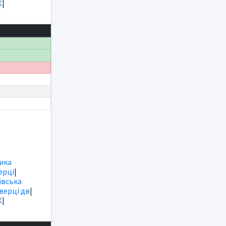
К
|
ика
ерці
|
вська
іверці дв
|
К
|