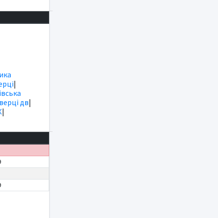
ика
ерці
|
вська
іверці дв
|
К
|
9
9