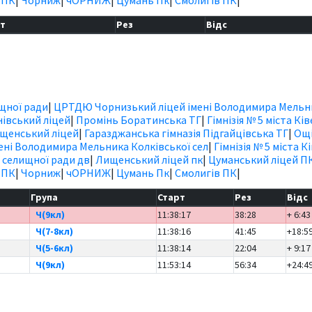
рт
Рез
Відс
ищної ради
|
ЦРТДЮ Чорнизький ліцей імені Володимира Мельн
івський ліцей
|
Промінь Боратинська ТГ
|
Гімнізія № 5 міста Ків
щенський ліцей
|
Гаразджанська гімназія Підгайцівська ТГ
|
Ощі
ні Володимира Мельника Колківської сел
|
Гімнізія № 5 міста К
 селищної ради дв
|
Лищенський ліцей пк
|
Цуманський ліцей П
 ПК
|
Чорниж
|
чОРНИЖ
|
Цумань Пк
|
Смолигів ПК
|
Група
Старт
Рез
Відс
Ч(9кл)
11:38:17
38:28
+ 6:43
Ч(7-8кл)
11:38:16
41:45
+18:5
Ч(5-6кл)
11:38:14
22:04
+ 9:17
Ч(9кл)
11:53:14
56:34
+24:4