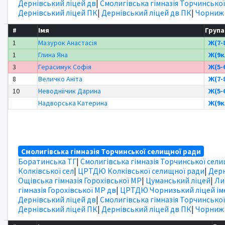
Дернівський ліцей дв
|
Смолигівська гімназія Торчинської
Дернівський ліцей ПК
|
Дернівський ліцей дв ПК
|
Чорниж
#
Імя
Група
1
Мазурок Анастасія
Ж(7-
1
Глина Яна
Ж(9к
3
Герасимук Софія
Ж(5-
8
Величко Аніта
Ж(7-
10
Неводніічик Дарина
Ж(5-
Надворська Катерина
Ж(9к
Смолигівська гімназія Торчинської селищної ради
Боратинська ТГ
|
Смолигівська гімназія Торчинської сел
Колківської сел
|
ЦРТДЮ Колківської селищної ради
|
Дерн
Ощівська гімназія Горохівської МР
|
Цуманський ліцей
|
Ли
гімназія Горохівської МР дв
|
ЦРТДЮ Чорнизький ліцей іме
Дернівський ліцей дв
|
Смолигівська гімназія Торчинської
Дернівський ліцей ПК
|
Дернівський ліцей дв ПК
|
Чорниж