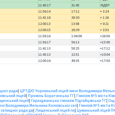
11:45:17
31:45
ЛІДЕР
11:56:14
17:12
+ 3:24
11:41:16
38:30
+ 1:26
12:00:13
13:08
+ 0:21
12:00:15
26:39
+ 3:53
11:56:16
1:04:00
+26:56
11:56:17
56:13
+15:00
11:41:13
58:25
+17:12
11:45:13
22:51
+10:04
12:00:16
49:35
+17:50
ищної ради
|
ЦРТДЮ Чорнизький ліцей імені Володимира Мельн
івський ліцей
|
Промінь Боратинська ТГ
|
Гімнізія № 5 міста Ків
щенський ліцей
|
Гаразджанська гімназія Підгайцівська ТГ
|
Ощі
ні Володимира Мельника Колківської сел
|
Гімнізія № 5 міста К
 селищної ради дв
|
Лищенський ліцей пк
|
Цуманський ліцей П
 ПК
|
Чорниж
|
чОРНИЖ
|
Цумань Пк
|
Смолигів ПК
|