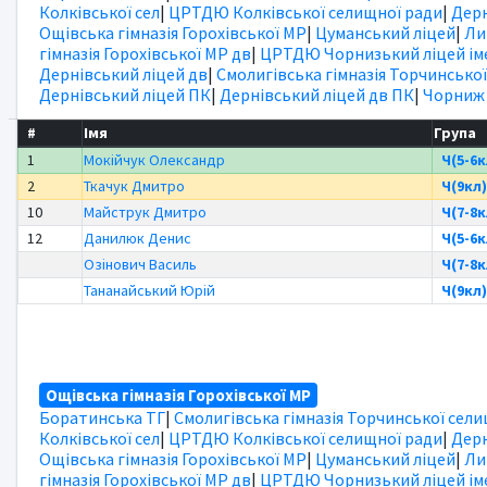
Колківської сел
|
ЦРТДЮ Колківської селищної ради
|
Дерн
Ощівська гімназія Горохівської МР
|
Цуманський ліцей
|
Ли
гімназія Горохівської МР дв
|
ЦРТДЮ Чорнизький ліцей іме
Дернівський ліцей дв
|
Смолигівська гімназія Торчинської
Дернівський ліцей ПК
|
Дернівський ліцей дв ПК
|
Чорниж
#
Імя
Група
1
Мокійчук Олександр
Ч(5-6к
2
Ткачук Дмитро
Ч(9кл)
10
Майструк Дмитро
Ч(7-8к
12
Данилюк Денис
Ч(5-6к
Озінович Василь
Ч(7-8к
Тананайський Юрій
Ч(9кл)
Ощівська гімназія Горохівської МР
Боратинська ТГ
|
Смолигівська гімназія Торчинської сел
Колківської сел
|
ЦРТДЮ Колківської селищної ради
|
Дерн
Ощівська гімназія Горохівської МР
|
Цуманський ліцей
|
Ли
гімназія Горохівської МР дв
|
ЦРТДЮ Чорнизький ліцей іме