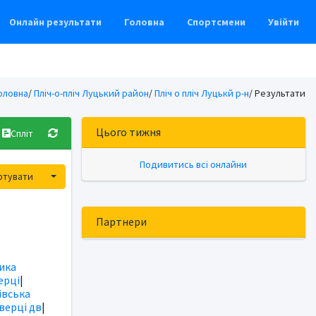
Онлайн результати
Головна
Спортсмени
Увійти
оловна
/
Пліч-о-пліч Луцький район
/
Пліч о пліч Луцькй р-н
/ Результати
Цього тижня
Спліт
Подивитись всі онлайни
Toggle Dropdown
ртувати
Партнери
ика
ерці
|
вська
іверці дв
|