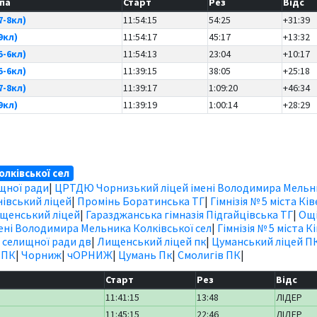
па
Старт
Рез
Відс
7-8кл)
11:54:15
54:25
+31:39
9кл)
11:54:17
45:17
+13:32
5-6кл)
11:54:13
23:04
+10:17
5-6кл)
11:39:15
38:05
+25:18
7-8кл)
11:39:17
1:09:20
+46:34
9кл)
11:39:19
1:00:14
+28:29
лківської сел
ищної ради
|
ЦРТДЮ Чорнизький ліцей імені Володимира Мельн
івський ліцей
|
Промінь Боратинська ТГ
|
Гімнізія № 5 міста Ків
щенський ліцей
|
Гаразджанська гімназія Підгайцівська ТГ
|
Ощі
ні Володимира Мельника Колківської сел
|
Гімнізія № 5 міста К
 селищної ради дв
|
Лищенський ліцей пк
|
Цуманський ліцей П
 ПК
|
Чорниж
|
чОРНИЖ
|
Цумань Пк
|
Смолигів ПК
|
Старт
Рез
Відс
11:41:15
13:48
ЛІДЕР
11:45:15
22:46
ЛІДЕР