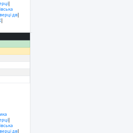
ерці
|
вська
іверці дв
|
К
|
ика
ерці
|
вська
іверці дв
|