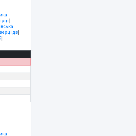
ика
ерці
|
вська
іверці дв
|
К
|
ика