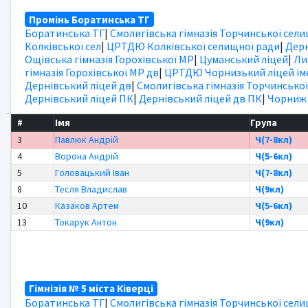
Промінь Боратинська ТГ
Боратинська ТГ
|
Смолигівська гімназія Торчинської сел
Колківської сел
|
ЦРТДЮ Колківської селищної ради
|
Дерн
Ощівська гімназія Горохівської МР
|
Цуманський ліцей
|
Ли
гімназія Горохівської МР дв
|
ЦРТДЮ Чорнизький ліцей іме
Дернівський ліцей дв
|
Смолигівська гімназія Торчинської
Дернівський ліцей ПК
|
Дернівський ліцей дв ПК
|
Чорниж
#
Імя
Група
3
Павлюк Андрій
Ч(7-8кл)
4
Ворона Андрій
Ч(5-6кл)
5
Головацький Іван
Ч(7-8кл)
8
Тесля Владислав
Ч(9кл)
10
Казаков Артем
Ч(5-6кл)
13
Токарук Антон
Ч(9кл)
Гімнізія № 5 міста Ківерці
Боратинська ТГ
|
Смолигівська гімназія Торчинської сел