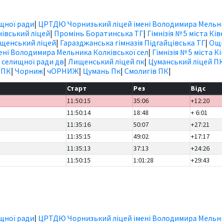
ищної ради
|
ЦРТДЮ Чорнизький ліцей імені Володимира Мельн
івський ліцей
|
Промінь Боратинська ТГ
|
Гімнізія № 5 міста Ків
щенський ліцей
|
Гаразджанська гімназія Підгайцівська ТГ
|
Ощі
ні Володимира Мельника Колківської сел
|
Гімнізія № 5 міста К
 селищної ради дв
|
Лищенський ліцей пк
|
Цуманський ліцей П
 ПК
|
Чорниж
|
чОРНИЖ
|
Цумань Пк
|
Смолигів ПК
|
Старт
Рез
Відс
11:50:15
35:06
+12:20
11:50:14
18:48
+ 6:01
11:35:16
50:07
+27:21
11:35:15
49:02
+17:17
11:35:13
37:13
+24:26
11:50:15
1:01:28
+29:43
ищної ради
|
ЦРТДЮ Чорнизький ліцей імені Володимира Мельн