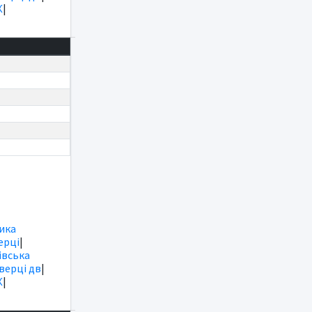
К
|
ика
ерці
|
вська
іверці дв
|
К
|