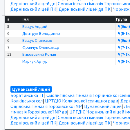
Дернівський ліцей дв
|
Смолигівська гімназія Торчинської
Дернівський ліцей ПК
|
Дернівський ліцей дв ПК
|
Чорниж
#
Імя
Група
5
Ващук Андрій
Ч(9кл)
6
Дмитрук Володимир
Ч(5-6к
6
Ващук Станіслав
Ч(9кл)
7
Франчук Олександр
Ч(7-8к
12
Биковський Роман
Ч(7-8к
Марчук Артур
Ч(5-6к
Цуманський ліцей
Боратинська ТГ
|
Смолигівська гімназія Торчинської сел
Колківської сел
|
ЦРТДЮ Колківської селищної ради
|
Дерн
Ощівська гімназія Горохівської МР
|
Цуманський ліцей
|
Ли
гімназія Горохівської МР дв
|
ЦРТДЮ Чорнизький ліцей іме
Дернівський ліцей дв
|
Смолигівська гімназія Торчинської
Дернівський ліцей ПК
|
Дернівський ліцей дв ПК
|
Чорниж