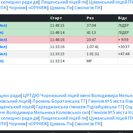
 селищної ради дв
|
Лищенський ліцей пк
|
Цуманський ліцей П
 ПК
|
Чорниж
|
чОРНИЖ
|
Цумань Пк
|
Смолигів ПК
|
Старт
Рез
Відс
8кл)
11:48:15
37:04
ЛІДЕР
л)
11:48:14
41:13
ЛІДЕР
6кл)
11:48:16
23:47
+ 9:59
8кл)
11:33:16
1:07:41
+30:37
6кл)
11:33:15
1:01:32
+47:44
л)
11:33:14
MP
ищної ради
|
ЦРТДЮ Чорнизький ліцей імені Володимира Мельн
івський ліцей
|
Промінь Боратинська ТГ
|
Гімнізія № 5 міста Ків
щенський ліцей
|
Гаразджанська гімназія Підгайцівська ТГ
|
Ощі
ні Володимира Мельника Колківської сел
|
Гімнізія № 5 міста К
 селищної ради дв
|
Лищенський ліцей пк
|
Цуманський ліцей П
 ПК
|
Чорниж
|
чОРНИЖ
|
Цумань Пк
|
Смолигів ПК
|