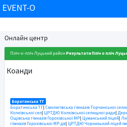
EVENT-O
Онлайн центр
Пліч-о-пліч Луцький район
Результати
Пліч о пліч Луць
Коанди
Боратинська ТГ
Боратинська ТГ
|
Смолигівська гімназія Торчинської сел
Колківської сел
|
ЦРТДЮ Колківської селищної ради
|
Дерн
Ощівська гімназія Горохівської МР
|
Цуманський ліцей
|
Ли
гімназія Горохівської МР дв
|
ЦРТДЮ Чорнизький ліцей іме