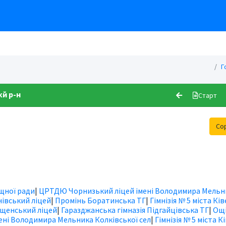
Г
кй р-н
Старт
Со
ищної ради
|
ЦРТДЮ Чорнизький ліцей імені Володимира Мельн
івський ліцей
|
Промінь Боратинська ТГ
|
Гімнізія № 5 міста Ків
щенський ліцей
|
Гаразджанська гімназія Підгайцівська ТГ
|
Ощі
ні Володимира Мельника Колківської сел
|
Гімнізія № 5 міста К