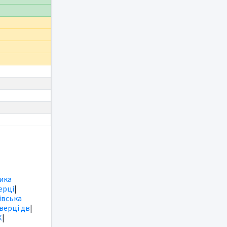
ика
ерці
|
вська
іверці дв
|
К
|