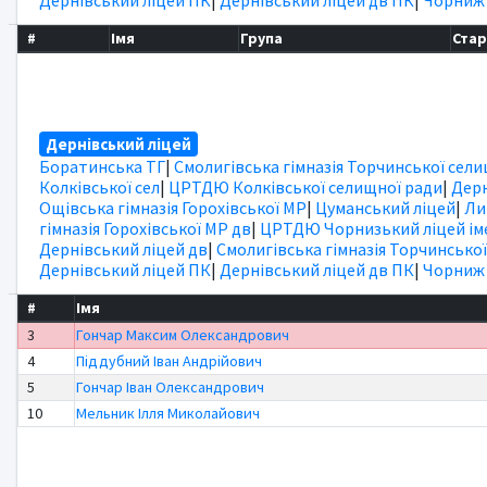
#
Імя
Група
Ста
Дернівський ліцей
Боратинська ТГ
|
Смолигівська гімназія Торчинської сел
Колківської сел
|
ЦРТДЮ Колківської селищної ради
|
Дерн
Ощівська гімназія Горохівської МР
|
Цуманський ліцей
|
Ли
гімназія Горохівської МР дв
|
ЦРТДЮ Чорнизький ліцей іме
Дернівський ліцей дв
|
Смолигівська гімназія Торчинської
Дернівський ліцей ПК
|
Дернівський ліцей дв ПК
|
Чорниж
#
Імя
3
Гончар Максим Олександрович
4
Піддубний Іван Андрійович
5
Гончар Іван Олександрович
10
Мельник Ілля Миколайович