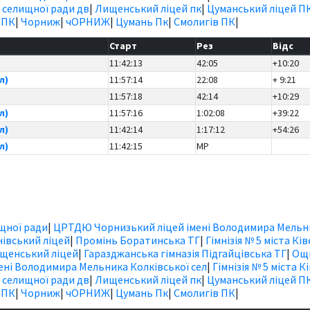
 селищної ради дв
|
Лищенський ліцей пк
|
Цуманський ліцей П
 ПК
|
Чорниж
|
чОРНИЖ
|
Цумань Пк
|
Смолигів ПК
|
Старт
Рез
Відс
11:42:13
42:05
+10:20
л)
11:57:14
22:08
+ 9:21
11:57:18
42:14
+10:29
л)
11:57:16
1:02:08
+39:22
л)
11:42:14
1:17:12
+54:26
л)
11:42:15
MP
ищної ради
|
ЦРТДЮ Чорнизький ліцей імені Володимира Мельн
івський ліцей
|
Промінь Боратинська ТГ
|
Гімнізія № 5 міста Ків
щенський ліцей
|
Гаразджанська гімназія Підгайцівська ТГ
|
Ощі
ні Володимира Мельника Колківської сел
|
Гімнізія № 5 міста К
 селищної ради дв
|
Лищенський ліцей пк
|
Цуманський ліцей П
 ПК
|
Чорниж
|
чОРНИЖ
|
Цумань Пк
|
Смолигів ПК
|