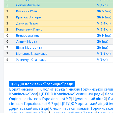
1
Сокол Михайло
Ч(9кл)
2
Кузьмич Юлія
Ж(5-6кл)
2
Кратюк Вікторія
Ж(7-8кл)
2
Демчук Павло
Ч(5-6кл)
2
Ковальчук Павло
Ч(7-8кл)
6
Винарська Інна
Ж(7-8кл)
6
Ляшук Марта
Ж(9кл)
7
Шнит Маргарита
Ж(9кл)
7
Мельник Владислав
Ч(5-6кл)
9
Устимчук Станіслав
Ч(9кл)
ЦРТДЮ Колківської селищної ради
Боратинська ТГ
|
Смолигівська гімназія Торчинської сел
Колківської сел
|
ЦРТДЮ Колківської селищної ради
|
Дерн
Ощівська гімназія Горохівської МР
|
Цуманський ліцей
|
Ли
гімназія Горохівської МР дв
|
ЦРТДЮ Чорнизький ліцей іме
Дернівський ліцей дв
|
Смолигівська гімназія Торчинської
Дернівський ліцей ПК
|
Дернівський ліцей дв ПК
|
Чорниж