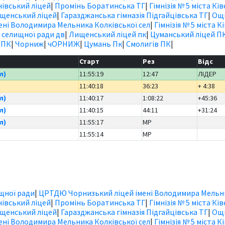
івський ліцей
|
Промінь Боратинська ТГ
|
Гімнізія № 5 міста Ків
щенський ліцей
|
Гаразджанська гімназія Підгайцівська ТГ
|
Ощі
ні Володимира Мельника Колківської сел
|
Гімнізія № 5 міста К
 селищної ради дв
|
Лищенський ліцей пк
|
Цуманський ліцей П
 ПК
|
Чорниж
|
чОРНИЖ
|
Цумань Пк
|
Смолигів ПК
|
Старт
Рез
Відс
л)
11:55:19
12:47
ЛІДЕР
11:40:18
36:23
+ 4:38
л)
11:40:17
1:08:22
+45:36
л)
11:40:15
44:11
+31:24
л)
11:55:17
MP
11:55:14
MP
ищної ради
|
ЦРТДЮ Чорнизький ліцей імені Володимира Мельн
івський ліцей
|
Промінь Боратинська ТГ
|
Гімнізія № 5 міста Ків
щенський ліцей
|
Гаразджанська гімназія Підгайцівська ТГ
|
Ощі
ні Володимира Мельника Колківської сел
|
Гімнізія № 5 міста К