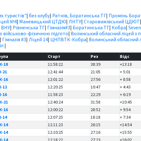
х туристів"
|
без клубу
|
Ратнів, Боратинська ТГ
|
Промінь Бора
іцей №4
|
Маневицький ЦТДЮ
|
ЛНТУ
|
Старовижівський ЦДЮТ
|
ВНУ
|
Рівненська ТГ
|
Гімназія#3
|
Боратинська ТГ
|
Кобра
|
Seven
ю військово-фізичною підгото
|
Волинський обласний ліцей з 
|
Гімназія #3
|
Ліцей 14
|
ЦНПВТК-Кобра
|
Волинський обласний л
іл
|
рупа
Старт
Рез
Відс
Ж-18
11:58:22
38:39
+13:18
Ч-21
12:41:44
21:05
+ 5:01
Ж-16
12:01:22
27:56
+ 8:58
Ч-12
12:20:25
10:47
+ 4:43
Ч-16
11:58:23
22:29
+ 6:19
Ж-21
12:40:24
31:58
+10:45
Ж-16
12:00:22
28:52
+ 9:54
Ч-14
12:07:25
18:18
+ 7:34
Ж-14
12:11:23
26:15
+14:54
Ж-14
12:10:25
27:16
+15:55
Ж-14
12:18:22
27:23
+16:02