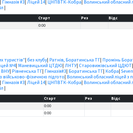
|
Гімназія #3
|
Ліцей 14
|
ЦНПВТК-Кобра
|
Волинський обласний л
іл
|
Старт
Рез
Відс
0:00
х туристів"
|
без клубу
|
Ратнів, Боратинська ТГ
|
Промінь Бора
іцей №4
|
Маневицький ЦТДЮ
|
ЛНТУ
|
Старовижівський ЦДЮТ
|
ВНУ
|
Рівненська ТГ
|
Гімназія#3
|
Боратинська ТГ
|
Кобра
|
Seven
ю військово-фізичною підгото
|
Волинський обласний ліцей з 
|
Гімназія #3
|
Ліцей 14
|
ЦНПВТК-Кобра
|
Волинський обласний л
іл
|
а
Старт
Рез
Відс
0:00
0:00