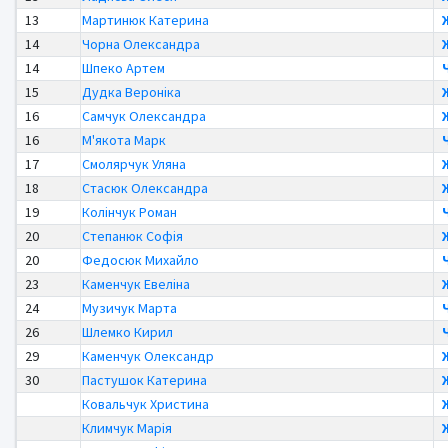
13
Мартинюк Катерина
14
Чорна Олександра
14
Шпеко Артем
15
Дудка Вероніка
16
Самчук Олександра
16
М'якота Марк
17
Смолярчук Уляна
18
Стасюк Олександра
19
Колінчук Роман
20
Степанюк Софія
20
Федосюк Михайло
23
Каменчук Евеліна
24
Музичук Марта
26
Шлемко Кирил
29
Каменчук Олександр
30
Пастушок Катерина
Ковальчук Христина
Климчук Марія