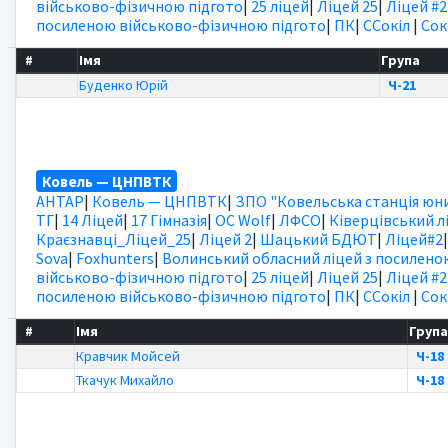
військово-фізичною підгото
|
25 ліцей
|
Ліцей 25
|
Ліцей #2
посиленою військово-фізичною підгото
|
ПК
|
ССокіл
|
Сок
#
Імя
Група
Буденко Юрій
Ч-21
Ковель — ЦНПВТК
АНТАР
|
Ковель — ЦНПВТК
|
ЗПО "Ковельська станція юни
ТГ
|
14 Ліцей
|
17 Гімназія
|
OC Wolf
|
ЛФСО
|
Ківерцівський л
Краєзнавці_Ліцей_25
|
Ліцей 2
|
Шацький БДЮТ
|
Ліцей#2
Sova
|
Foxhunters
|
Волинський обласний ліцей з посилено
військово-фізичною підгото
|
25 ліцей
|
Ліцей 25
|
Ліцей #2
посиленою військово-фізичною підгото
|
ПК
|
ССокіл
|
Сок
#
Імя
Груп
Кравчик Мойсей
Ч-18
Ткачук Михайло
Ч-18