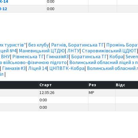
Ж-14
0:00
Ч-12
0:00
х туристів"
|
без клубу
|
Ратнів, Боратинська ТГ
|
Промінь Бора
іцей №4
|
Маневицький ЦТДЮ
|
ЛНТУ
|
Старовижівський ЦДЮТ
|
ВНУ
|
Рівненська ТГ
|
Гімназія#3
|
Боратинська ТГ
|
Кобра
|
Seven
ю військово-фізичною підгото
|
Волинський обласний ліцей з 
|
Гімназія #3
|
Ліцей 14
|
ЦНПВТК-Кобра
|
Волинський обласний л
іл
|
Старт
Рез
Відс
12:35:26
MP
0:00
0:00