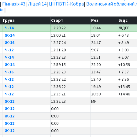
|
Гімназія #3
|
Ліцей 14
|
ЦНПВТК-Кобра
|
Волинський обласний л
іл
|
Група
Старт
Рез
Відс
Ч-14
12:29:22
10:44
ЛІДЕР
Ж-14
13:00:21
18:04
+ 6:43
Ж-16
12:27:24
24:47
+ 5:49
Ч-12
12:31:20
9:07
+ 3:03
Ч-14
12:27:23
12:51
+ 2:07
Ж-14
12:59:15
22:20
+10:59
Ч-16
12:28:23
23:47
+ 7:37
Ч-12
12:37:22
13:40
+ 7:36
Ч-12
12:36:22
19:49
+13:45
Ч-12
12:35:21
20:50
+14:46
Ж-12
12:32:23
MP
Ж-12
0:00
Ж-12
0:00
Ж-12
0:00
Ж-12
0:00