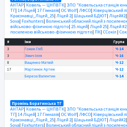
АНТАР
|
Ковель — ЦНПВТК
|
ЗПО "Ковельська станція юни
ТГ
|
14 Ліцей
|
17 Гімназія
|
OC Wolf
|
ЛФСО
|
Ківерцівський л
Краєзнавці_Ліцей_25
|
Ліцей 2
|
Шацький БДЮТ
|
Ліцей#2
Sova
|
Foxhunters
|
Волинський обласний ліцей з посилено
військово-фізичною підгото
|
25 ліцей
|
Ліцей 25
|
Ліцей #2
посиленою військово-фізичною підгото
|
ПК
|
ССокіл
|
Сок
#
Імя
Група
3
Гожик Гліб
Ч-14
3
Зімич Ілля
Ч-16
8
Ващенко Матвій
Ч-12
17
Мартинюк Артем
Ч-12
Береза Валентин
Ч-14
Промінь Боратинська ТГ
АНТАР
|
Ковель — ЦНПВТК
|
ЗПО "Ковельська станція юни
ТГ
|
14 Ліцей
|
17 Гімназія
|
OC Wolf
|
ЛФСО
|
Ківерцівський л
Краєзнавці_Ліцей_25
|
Ліцей 2
|
Шацький БДЮТ
|
Ліцей#2
Sova
|
Foxhunters
|
Волинський обласний ліцей з посилено