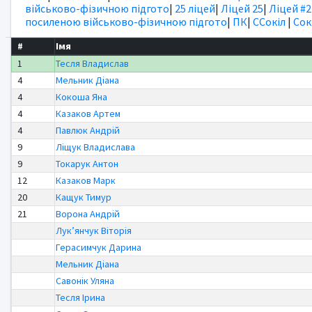
військово-фізичною підгото
|
25 ліцей
|
Ліцей 25
|
Ліцей #2
посиленою військово-фізичною підгото
|
ПК
|
ССокіл
|
Сок
#
Імя
1
Тесля Владислав
4
Мельник Діана
4
Кокоша Яна
4
Казаков Артем
4
Павлюк Андрій
9
Ліщук Владислава
9
Токарук Антон
12
Казаков Марк
20
Кащук Тимур
21
Ворона Андрій
Лукʼянчук Віторія
Герасимчук Дарина
Мельник Діана
Савонік Уляна
Тесля Ірина