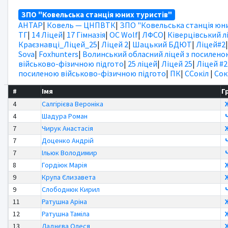
ЗПО "Ковельська станція юних туристів"
АНТАР
|
Ковель — ЦНПВТК
|
ЗПО "Ковельська станція юни
ТГ
|
14 Ліцей
|
17 Гімназія
|
OC Wolf
|
ЛФСО
|
Ківерцівський л
Краєзнавці_Ліцей_25
|
Ліцей 2
|
Шацький БДЮТ
|
Ліцей#2
Sova
|
Foxhunters
|
Волинський обласний ліцей з посилено
військово-фізичною підгото
|
25 ліцей
|
Ліцей 25
|
Ліцей #2
посиленою військово-фізичною підгото
|
ПК
|
ССокіл
|
Сок
#
Імя
Г
4
Салгірієва Вероніка
4
Шадура Роман
7
Чирук Анастасія
7
Доценко Андрій
7
Ільюк Володимир
8
Гордіюк Марія
9
Крупа Єлизавета
9
Слободнюк Кирил
11
Ратушна Аріна
12
Ратушна Таміла
13
Ладнєва Олеся