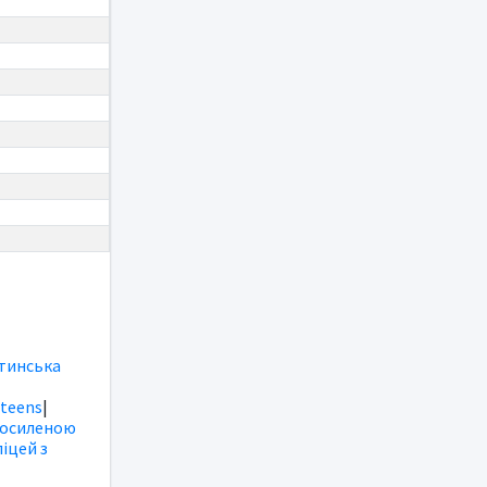
тинська
|
teens
|
посиленою
іцей з