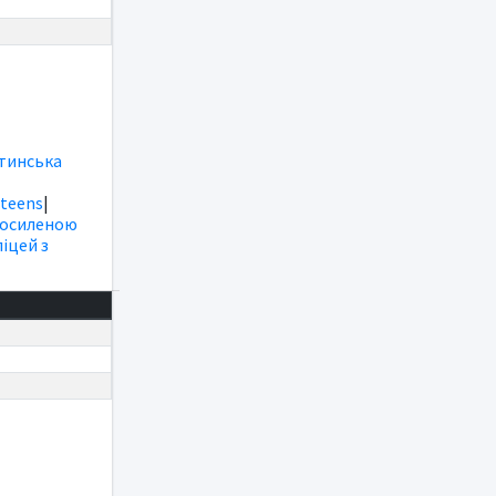
тинська
|
teens
|
посиленою
іцей з