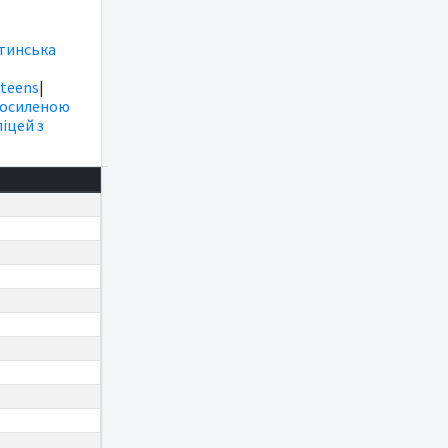
тинська
|
teens
|
посиленою
іцей з