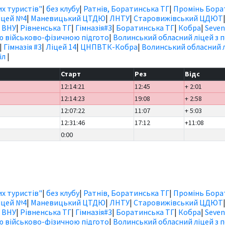
х туристів"
|
без клубу
|
Ратнів, Боратинська ТГ
|
Промінь Бора
іцей №4
|
Маневицький ЦТДЮ
|
ЛНТУ
|
Старовижівський ЦДЮТ
|
ВНУ
|
Рівненська ТГ
|
Гімназія#3
|
Боратинська ТГ
|
Кобра
|
Seven
ю військово-фізичною підгото
|
Волинський обласний ліцей з 
|
Гімназія #3
|
Ліцей 14
|
ЦНПВТК-Кобра
|
Волинський обласний л
іл
|
Старт
Рез
Відс
12:14:21
12:45
+ 2:01
12:14:23
19:08
+ 2:58
12:07:22
11:07
+ 5:03
12:31:46
17:12
+11:08
0:00
х туристів"
|
без клубу
|
Ратнів, Боратинська ТГ
|
Промінь Бора
іцей №4
|
Маневицький ЦТДЮ
|
ЛНТУ
|
Старовижівський ЦДЮТ
|
ВНУ
|
Рівненська ТГ
|
Гімназія#3
|
Боратинська ТГ
|
Кобра
|
Seven
ю військово-фізичною підгото
|
Волинський обласний ліцей з 