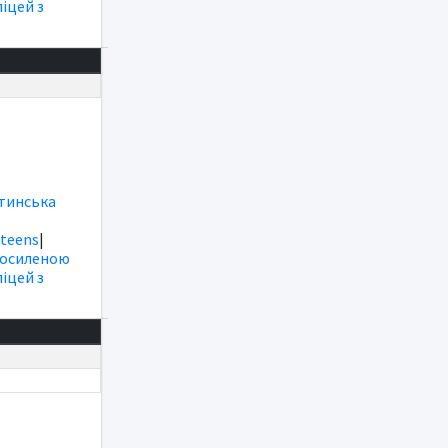
іцей з
тинська
|
teens
|
посиленою
іцей з