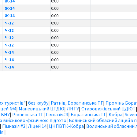
Ж-14
0:00
Ж-14
0:00
Ж-14
0:00
Ч-12
0:00
Ч-12
0:00
Ч-12
0:00
Ч-12
0:00
Ч-14
0:00
Ч-14
0:00
Ч-14
0:00
х туристів"
|
без клубу
|
Ратнів, Боратинська ТГ
|
Промінь Бора
іцей №4
|
Маневицький ЦТДЮ
|
ЛНТУ
|
Старовижівський ЦДЮТ
|
ВНУ
|
Рівненська ТГ
|
Гімназія#3
|
Боратинська ТГ
|
Кобра
|
Seven
ю військово-фізичною підгото
|
Волинський обласний ліцей з 
|
Гімназія #3
|
Ліцей 14
|
ЦНПВТК-Кобра
|
Волинський обласний л
іл
|