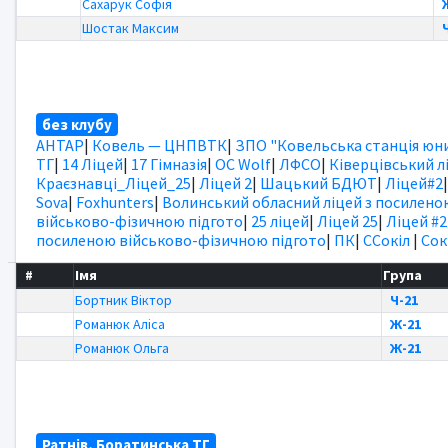
Сахарук Софія
Шостак Максим
без клубу
АНТАР
|
Ковель — ЦНПВТК
|
ЗПО "Ковельська станція юни
ТГ
|
14 Ліцей
|
17 Гімназія
|
OC Wolf
|
ЛФСО
|
Ківерцівський л
Краєзнавці_Ліцей_25
|
Ліцей 2
|
Шацький БДЮТ
|
Ліцей#2
Sova
|
Foxhunters
|
Волинський обласний ліцей з посилено
військово-фізичною підгото
|
25 ліцей
|
Ліцей 25
|
Ліцей #2
посиленою військово-фізичною підгото
|
ПК
|
ССокіл
|
Сок
#
Імя
Група
Бортник Віктор
Ч-21
Романюк Аліса
Ж-21
Романюк Ольга
Ж-21
Ратнів, Боратинська ТГ