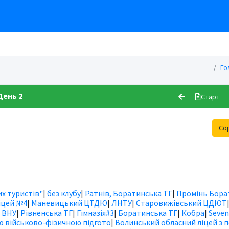
Го
День 2
Старт
Со
х туристів"
|
без клубу
|
Ратнів, Боратинська ТГ
|
Промінь Бора
іцей №4
|
Маневицький ЦТДЮ
|
ЛНТУ
|
Старовижівський ЦДЮТ
|
ВНУ
|
Рівненська ТГ
|
Гімназія#3
|
Боратинська ТГ
|
Кобра
|
Seven
ю військово-фізичною підгото
|
Волинський обласний ліцей з 