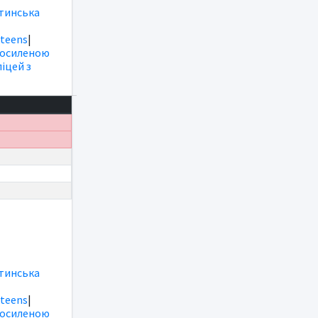
тинська
|
teens
|
посиленою
іцей з
тинська
|
teens
|
посиленою