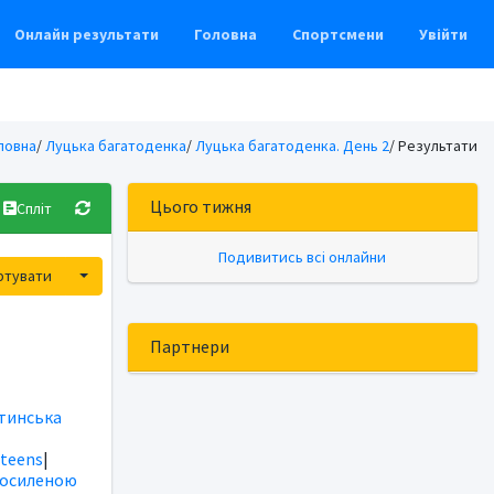
Онлайн результати
Головна
Спортсмени
Увійти
ловна
/
Луцька багатоденка
/
Луцька багатоденка. День 2
/ Результати
Цього тижня
Спліт
Подивитись всі онлайни
Toggle Dropdown
ртувати
Партнери
тинська
|
teens
|
посиленою