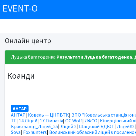
EVENT-O
Онлайн центр
Луцька багатоденка
Результати
Луцька багатоденка. 
Коанди
АНТАР
АНТАР
|
Ковель — ЦНПВТК
|
ЗПО "Ковельська станція юни
ТГ
|
14 Ліцей
|
17 Гімназія
|
OC Wolf
|
ЛФСО
|
Ківерцівський л
Краєзнавці_Ліцей_25
|
Ліцей 2
|
Шацький БДЮТ
|
Ліцей#2
Sova
|
Foxhunters
|
Волинський обласний ліцей з посилено