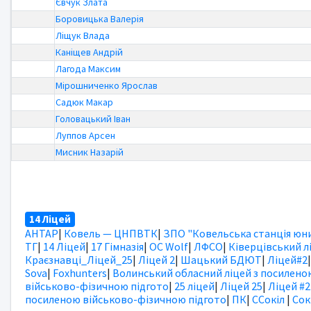
Євчук Злата
Боровицька Валерія
Ліщук Влада
Каніщев Андрій
Лагода Максим
Мірошниченко Ярослав
Садюк Макар
Головацький Іван
Луппов Арсен
Мисник Назарій
14 Ліцей
АНТАР
|
Ковель — ЦНПВТК
|
ЗПО "Ковельська станція юни
ТГ
|
14 Ліцей
|
17 Гімназія
|
OC Wolf
|
ЛФСО
|
Ківерцівський л
Краєзнавці_Ліцей_25
|
Ліцей 2
|
Шацький БДЮТ
|
Ліцей#2
Sova
|
Foxhunters
|
Волинський обласний ліцей з посилено
військово-фізичною підгото
|
25 ліцей
|
Ліцей 25
|
Ліцей #2
посиленою військово-фізичною підгото
|
ПК
|
ССокіл
|
Сок