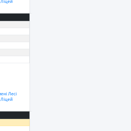
|
Ліцей
мені Лесі
|
Ліцей