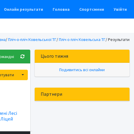
Онлайн результати
Головна
Спортсмени
Увійти
вна
/
Пліч-о-пліч Ковельської ТГ
/
Пліч о пліч Ковельська ТГ
/ Результати
Цього тижня
омандні
Подивитись всі онлайни
Toggle Dropdown
ртувати
Партнери
мені Лесі
|
Ліцей