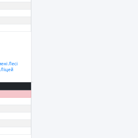
мені Лесі
|
Ліцей