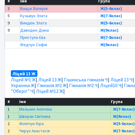
#
Імя
Група
3
Ващук Валерія
Ж(5-6клас)
5
Кузьмук Злата
Ж(7-8клас)
9
Виндюк Злата
Ж(5-6клас)
9
Давидюк Діана
Ж(9клас)
Приступа Єва
Ж(7-8клас)
Федчук Софія
Ж(9клас)
Ліцей 13 Ж
Ліцей №1 Ж
|
Ліцей 13 Ж
|
Гішинська гімназія Ч
|
Ліцей 13 Ч
|
Українки Ж
|
Гімназія №2 Ж
|
Гімназія №2 Ч
|
Ліцей10 Ч
|
Гімна
"Оберіг" Ч
|
Ліцей №12 Ж
|
#
Імя
Група
1
Мельник Ангеліна
Ж(7-8клас)
1
Шворак Світлана
Ж(9клас)
2
Філіпчук Кіра
Ж(5-6клас)
2
Чирук Анастасія
Ж(7-8клас)