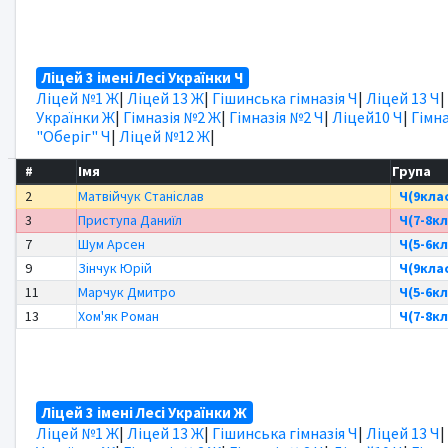
Ліцей 3 імені Лесі Українки Ч
Ліцей №1 Ж
|
Ліцей 13 Ж
|
Гішинська гімназія Ч
|
Ліцей 13 Ч
|
Українки Ж
|
Гімназія №2 Ж
|
Гімназія №2 Ч
|
Ліцей10 Ч
|
Гімна
"Оберіг" Ч
|
Ліцей №12 Ж
|
#
Імя
Група
2
Матвійчук Станіслав
Ч(9кла
3
Приступа Даниїл
Ч(7-8кл
7
Шум Арсен
Ч(5-6кл
9
Зінчук Юрій
Ч(9кла
11
Марчук Дмитро
Ч(5-6кл
13
Хом'як Роман
Ч(7-8кл
Ліцей 3 імені Лесі Українки Ж
Ліцей №1 Ж
|
Ліцей 13 Ж
|
Гішинська гімназія Ч
|
Ліцей 13 Ч
|