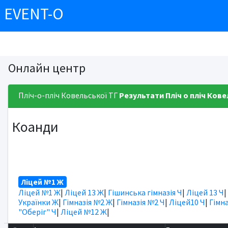
EVENT-O
Онлайн центр
Пліч-о-пліч Ковельської ТГ
Результати
Пліч о пліч Ков
Коанди
Ліцей №1 Ж
Ліцей №1 Ж
|
Ліцей 13 Ж
|
Гішинська гімназія Ч
|
Ліцей 13 Ч
|
Українки Ж
|
Гімназія №2 Ж
|
Гімназія №2 Ч
|
Ліцей10 Ч
|
Гімна
"Оберіг" Ч
|
Ліцей №12 Ж
|