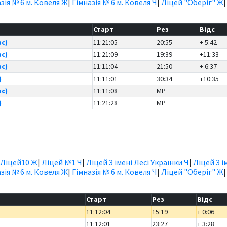
зія № 6 м. Ковеля Ж
|
Гімназія № 6 м. Ковеля Ч
|
Ліцей "Оберіг" Ж
Старт
Рез
Відс
ас)
11:21:05
20:55
+ 5:42
ас)
11:21:09
19:39
+11:33
ас)
11:11:04
21:50
+ 6:37
)
11:11:01
30:34
+10:35
ас)
11:11:08
MP
)
11:21:28
MP
Ліцей10 Ж
|
Ліцей №1 Ч
|
Ліцей 3 імені Лесі Українки Ч
|
Ліцей 3 і
зія № 6 м. Ковеля Ж
|
Гімназія № 6 м. Ковеля Ч
|
Ліцей "Оберіг" Ж
Старт
Рез
Відс
11:12:04
15:19
+ 0:06
11:12:01
23:27
+ 3:28