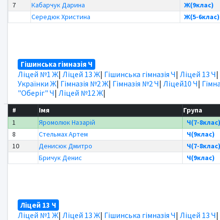
7
Кабарчук Дарина
Ж(9клас)
Середюк Христина
Ж(5-6клас)
Гішинська гімназія Ч
Ліцей №1 Ж
|
Ліцей 13 Ж
|
Гішинська гімназія Ч
|
Ліцей 13 Ч
|
Українки Ж
|
Гімназія №2 Ж
|
Гімназія №2 Ч
|
Ліцей10 Ч
|
Гімна
"Оберіг" Ч
|
Ліцей №12 Ж
|
#
Імя
Група
1
Яромолюк Назарій
Ч(7-8клас
8
Стельмах Артем
Ч(9клас)
10
Денисюк Дмитро
Ч(7-8клас
Бричук Денис
Ч(9клас)
Ліцей 13 Ч
Ліцей №1 Ж
|
Ліцей 13 Ж
|
Гішинська гімназія Ч
|
Ліцей 13 Ч
|