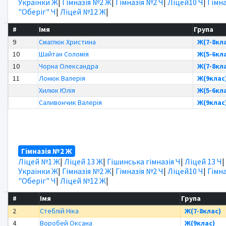
Українки Ж
|
Гімназія №2 Ж
|
Гімназія №2 Ч
|
Ліцей10 Ч
|
Гімна
"Оберіг" Ч
|
Ліцей №12 Ж
|
#
Імя
Група
9
Смаглюк Христина
Ж(7-8кл
10
Шайтан Соломія
Ж(5-6кл
10
Чорна Олександра
Ж(7-8кл
11
Лонюк Валерія
Ж(9клас
Хилюк Юлія
Ж(5-6кл
Саливончик Валерія
Ж(9клас
Гімназія №2 Ж
Ліцей №1 Ж
|
Ліцей 13 Ж
|
Гішинська гімназія Ч
|
Ліцей 13 Ч
|
Українки Ж
|
Гімназія №2 Ж
|
Гімназія №2 Ч
|
Ліцей10 Ч
|
Гімна
"Оберіг" Ч
|
Ліцей №12 Ж
|
#
Імя
Група
2
Стеблій Ніка
Ж(7-8клас)
4
Воробей Оксана
Ж(9клас)