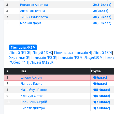
5
Романюк Ангеліна
Ж(5-6клас)
5
Антонюк Тетяна
Ж(9клас)
7
Тишик Єлизавета
Ж(7-8клас)
11
Мовчан Дарія
Ж(5-6клас)
Гімназія №2 Ч
Ліцей №1 Ж
|
Ліцей 13 Ж
|
Гішинська гімназія Ч
|
Ліцей 13 Ч
|
Українки Ж
|
Гімназія №2 Ж
|
Гімназія №2 Ч
|
Ліцей10 Ч
|
Гімна
"Оберіг" Ч
|
Ліцей №12 Ж
|
#
Імя
Група
3
Шпеко Артем
Ч(9клас)
7
Ланець Павло
Ч(9клас)
8
Матвійчук Павло
Ч(5-6клас)
9
Юхимук Остап
Ч(5-6клас)
11
Волинець Сергій
Ч(7-8клас)
Кисляк Дмитро
Ч(7-8клас)