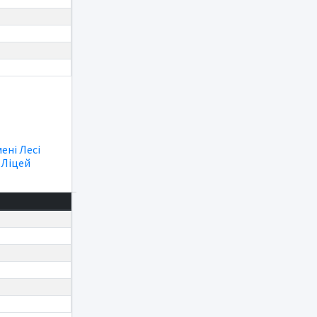
мені Лесі
|
Ліцей