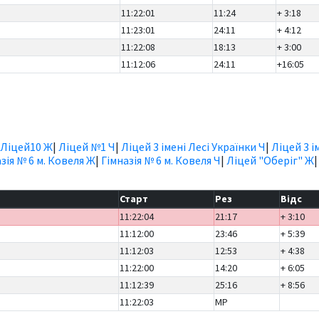
11:22:01
11:24
+ 3:18
11:23:01
24:11
+ 4:12
11:22:08
18:13
+ 3:00
11:12:06
24:11
+16:05
Ліцей10 Ж
|
Ліцей №1 Ч
|
Ліцей 3 імені Лесі Українки Ч
|
Ліцей 3 і
зія № 6 м. Ковеля Ж
|
Гімназія № 6 м. Ковеля Ч
|
Ліцей "Оберіг" Ж
Старт
Рез
Відс
11:22:04
21:17
+ 3:10
11:12:00
23:46
+ 5:39
11:12:03
12:53
+ 4:38
11:22:00
14:20
+ 6:05
11:12:39
25:16
+ 8:56
11:22:03
MP