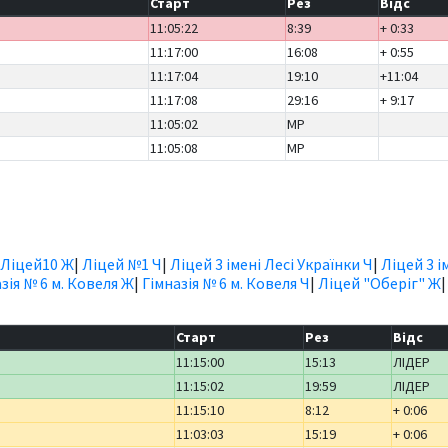
Старт
Рез
Відс
11:05:22
8:39
+ 0:33
11:17:00
16:08
+ 0:55
11:17:04
19:10
+11:04
11:17:08
29:16
+ 9:17
11:05:02
MP
11:05:08
MP
Ліцей10 Ж
|
Ліцей №1 Ч
|
Ліцей 3 імені Лесі Українки Ч
|
Ліцей 3 і
зія № 6 м. Ковеля Ж
|
Гімназія № 6 м. Ковеля Ч
|
Ліцей "Оберіг" Ж
Старт
Рез
Відс
11:15:00
15:13
ЛІДЕР
11:15:02
19:59
ЛІДЕР
11:15:10
8:12
+ 0:06
11:03:03
15:19
+ 0:06