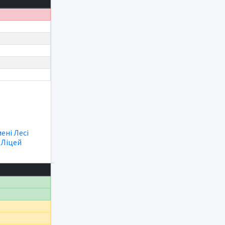
мені Лесі
|
Ліцей