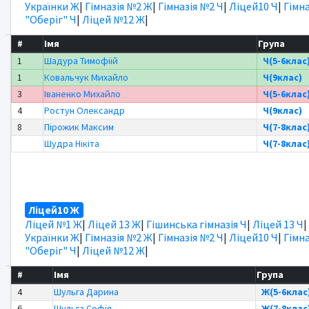
Українки Ж
|
Гімназія №2 Ж
|
Гімназія №2 Ч
|
Ліцей10 Ч
|
Гімна
"Оберіг" Ч
|
Ліцей №12 Ж
|
#
Імя
Група
1
Шадура Тимофіій
Ч(5-6клас
1
Ковальчук Михайло
Ч(9клас)
3
Іваненко Михайло
Ч(5-6клас
4
Ростун Олександр
Ч(9клас)
8
Пірожик Максим
Ч(7-8клас
Шудра Нікіта
Ч(7-8клас
Ліцей10 Ж
Ліцей №1 Ж
|
Ліцей 13 Ж
|
Гішинська гімназія Ч
|
Ліцей 13 Ч
|
Українки Ж
|
Гімназія №2 Ж
|
Гімназія №2 Ч
|
Ліцей10 Ч
|
Гімна
"Оберіг" Ч
|
Ліцей №12 Ж
|
#
Імя
Група
4
Шульга Дарина
Ж(5-6клас
6
Шульга Софія
Ж(7-8клас