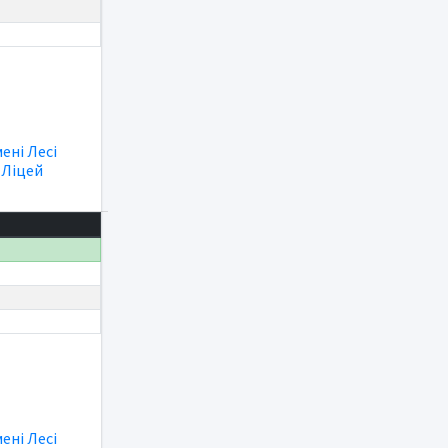
мені Лесі
|
Ліцей
мені Лесі