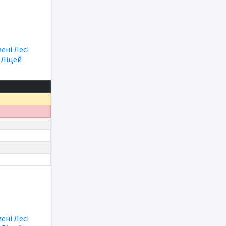
мені Лесі
|
Ліцей
мені Лесі