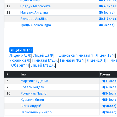
12
Прядун Маргарита
Ж(7-8клас
12
Матвіюк Ангеліна
Ж(9клас)
Якимець Альбіна
Ж(5-6клас
Троць Олександра
Ж(9клас)
Ліцей №1 Ч
Ліцей №1 Ж
|
Ліцей 13 Ж
|
Гішинська гімназія Ч
|
Ліцей 13 Ч
|
Українки Ж
|
Гімназія №2 Ж
|
Гімназія №2 Ч
|
Ліцей10 Ч
|
Гімна
"Оберіг" Ч
|
Ліцей №12 Ж
|
#
Імя
Група
6
Мартинюк Денис
Ч(7-8кла
7
Коваль Богдан
Ч(7-8кла
10
Романчук Павло
Ч(5-6кла
Кузьмич Євген
Ч(5-6кла
Білик Андрій
Ч(9клас)
Васковець Дмитро
Ч(9клас)