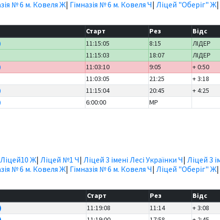
зія № 6 м. Ковеля Ж
|
Гімназія № 6 м. Ковеля Ч
|
Ліцей "Оберіг" Ж
Старт
Рез
Відс
)
11:15:05
8:15
ЛІДЕР
11:15:03
18:07
ЛІДЕР
)
11:03:10
9:05
+ 0:50
11:03:05
21:25
+ 3:18
)
11:15:04
20:45
+ 4:25
)
6:00:00
MP
Ліцей10 Ж
|
Ліцей №1 Ч
|
Ліцей 3 імені Лесі Українки Ч
|
Ліцей 3 і
зія № 6 м. Ковеля Ж
|
Гімназія № 6 м. Ковеля Ч
|
Ліцей "Оберіг" Ж
Старт
Рез
Відс
)
11:19:08
11:14
+ 3:08
)
11:19:00
17:58
+ 2:45