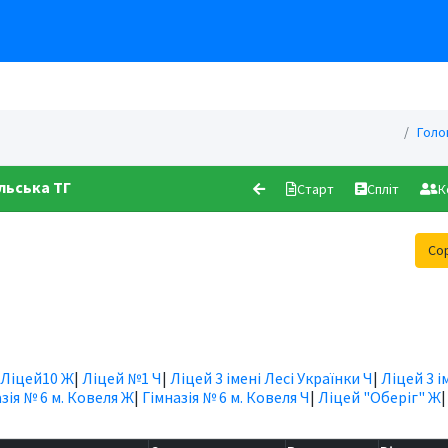
Голо
ельська ТГ
Старт
Спліт
К
Со
Ліцей10 Ж
|
Ліцей №1 Ч
|
Ліцей 3 імені Лесі Українки Ч
|
Ліцей 3 і
зія № 6 м. Ковеля Ж
|
Гімназія № 6 м. Ковеля Ч
|
Ліцей "Оберіг" Ж