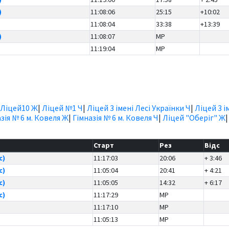
)
11:08:06
25:15
+10:02
11:08:04
33:38
+13:39
)
11:08:07
MP
11:19:04
MP
Ліцей10 Ж
|
Ліцей №1 Ч
|
Ліцей 3 імені Лесі Українки Ч
|
Ліцей 3 і
зія № 6 м. Ковеля Ж
|
Гімназія № 6 м. Ковеля Ч
|
Ліцей "Оберіг" Ж
Старт
Рез
Відс
с)
11:17:03
20:06
+ 3:46
с)
11:05:04
20:41
+ 4:21
с)
11:05:05
14:32
+ 6:17
с)
11:17:29
MP
11:17:10
MP
11:05:13
MP