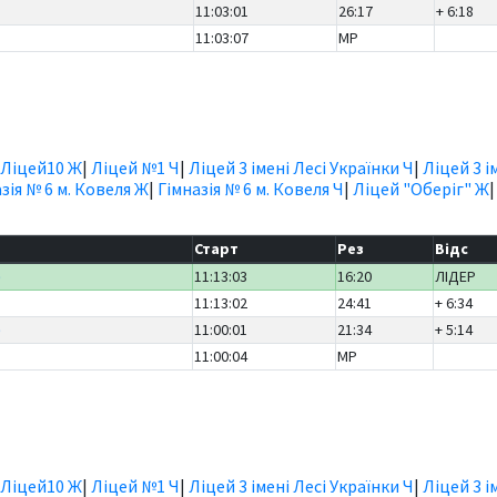
11:03:01
26:17
+ 6:18
11:03:07
MP
Ліцей10 Ж
|
Ліцей №1 Ч
|
Ліцей 3 імені Лесі Українки Ч
|
Ліцей 3 і
зія № 6 м. Ковеля Ж
|
Гімназія № 6 м. Ковеля Ч
|
Ліцей "Оберіг" Ж
Старт
Рез
Відс
)
11:13:03
16:20
ЛІДЕР
11:13:02
24:41
+ 6:34
)
11:00:01
21:34
+ 5:14
11:00:04
MP
Ліцей10 Ж
|
Ліцей №1 Ч
|
Ліцей 3 імені Лесі Українки Ч
|
Ліцей 3 і