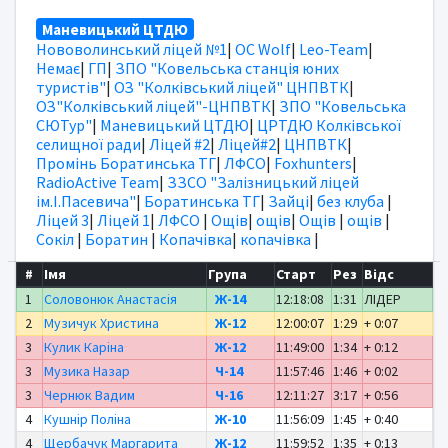
Маневицький ЦТДЮ
Нововолинський ліцей №1
|
OC Wolf
|
Leo-Team
|
Немає
|
ГП
|
ЗПО "Ковельська станція юних
туристів"
|
ОЗ "Колківський ліцей" ЦНПВТК
|
ОЗ"Колківський ліцей"-ЦНПВТК
|
ЗПО "Ковельська
СЮТур"
|
Маневицький ЦТДЮ
|
ЦРТДЮ Колківської
селищної ради
|
Ліцей #2
|
Ліцей#2
|
ЦНПВТК
|
Промінь Боратинська ТГ
|
ЛФСО
|
Foxhunters
|
RadioActive Team
|
ЗЗСО "Залізницький ліцей
ім.І.Пасевича"
|
Боратинська ТГ
|
Зайці
|
без клуба
|
Ліцей 3
|
Ліцей 1
|
ЛФСО
|
Ощів
|
ощів
|
Ощів
|
ощів
|
Сокіл
|
Боратин
|
Копачівка
|
копачівка
|
#
Імя
Група
Старт
Рез
Відс
1
Соловонюк Анастасія
Ж-14
12:18:08
1:31
ЛІДЕР
2
Музичук Христина
Ж-12
12:00:07
1:29
+ 0:07
3
Кулик Каріна
Ж-12
11:49:00
1:34
+ 0:12
3
Музика Назар
Ч-14
11:57:46
1:46
+ 0:02
3
Чернюк Вадим
Ч-16
12:11:27
3:17
+ 0:56
4
Кушнір Поліна
Ж-10
11:56:09
1:45
+ 0:40
4
Щербачук Маргарита
Ж-12
11:59:52
1:35
+ 0:13