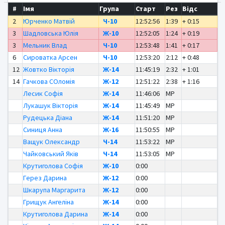
#
Імя
Група
Старт
Рез
Відс
2
Юрченко Матвій
Ч-10
12:52:56
1:39
+ 0:15
3
Шадловська Юлія
Ж-10
12:52:05
1:24
+ 0:19
3
Мельник Влад
Ч-10
12:53:48
1:41
+ 0:17
6
Сироватка Арсен
Ч-10
12:53:20
2:12
+ 0:48
12
Жовтко Вікторія
Ж-14
11:45:19
2:32
+ 1:01
14
Гачкова СОломія
Ж-12
12:51:22
2:38
+ 1:16
Лесик Софія
Ж-14
11:46:06
MP
Лукашук Вікторія
Ж-14
11:45:49
MP
Рудецька Діана
Ж-14
11:51:20
MP
Синиця Анна
Ж-16
11:50:55
MP
Ващук Олександр
Ч-14
11:53:22
MP
Чайковський Яків
Ч-14
11:53:05
MP
Крутиголова Софія
Ж-10
0:00
Герез Дарина
Ж-12
0:00
Шкарупа Маргарита
Ж-12
0:00
Грищук Ангеліна
Ж-14
0:00
Крутиголова Дарина
Ж-14
0:00