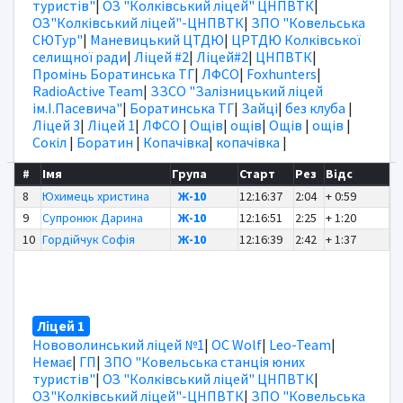
туристів"
|
ОЗ "Колківський ліцей" ЦНПВТК
|
ОЗ"Колківський ліцей"-ЦНПВТК
|
ЗПО "Ковельська
СЮТур"
|
Маневицький ЦТДЮ
|
ЦРТДЮ Колківської
селищної ради
|
Ліцей #2
|
Ліцей#2
|
ЦНПВТК
|
Промінь Боратинська ТГ
|
ЛФСО
|
Foxhunters
|
RadioActive Team
|
ЗЗСО "Залізницький ліцей
ім.І.Пасевича"
|
Боратинська ТГ
|
Зайці
|
без клуба
|
Ліцей 3
|
Ліцей 1
|
ЛФСО
|
Ощів
|
ощів
|
Ощів
|
ощів
|
Сокіл
|
Боратин
|
Копачівка
|
копачівка
|
#
Імя
Група
Старт
Рез
Відс
8
Юхимець христина
Ж-10
12:16:37
2:04
+ 0:59
9
Супронюк Дарина
Ж-10
12:16:51
2:25
+ 1:20
10
Гордійчук Софія
Ж-10
12:16:39
2:42
+ 1:37
Ліцей 1
Нововолинський ліцей №1
|
OC Wolf
|
Leo-Team
|
Немає
|
ГП
|
ЗПО "Ковельська станція юних
туристів"
|
ОЗ "Колківський ліцей" ЦНПВТК
|
ОЗ"Колківський ліцей"-ЦНПВТК
|
ЗПО "Ковельська