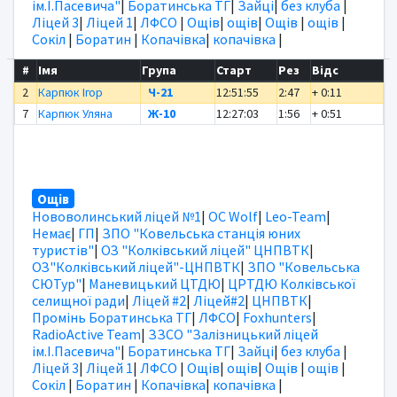
ім.І.Пасевича"
|
Боратинська ТГ
|
Зайці
|
без клуба
|
Ліцей 3
|
Ліцей 1
|
ЛФСО
|
Ощів
|
ощів
|
Ощів
|
ощів
|
Сокіл
|
Боратин
|
Копачівка
|
копачівка
|
#
Імя
Група
Старт
Рез
Відс
2
Карпюк Ігор
Ч-21
12:51:55
2:47
+ 0:11
7
Карпюк Уляна
Ж-10
12:27:03
1:56
+ 0:51
Ощів
Нововолинський ліцей №1
|
OC Wolf
|
Leo-Team
|
Немає
|
ГП
|
ЗПО "Ковельська станція юних
туристів"
|
ОЗ "Колківський ліцей" ЦНПВТК
|
ОЗ"Колківський ліцей"-ЦНПВТК
|
ЗПО "Ковельська
СЮТур"
|
Маневицький ЦТДЮ
|
ЦРТДЮ Колківської
селищної ради
|
Ліцей #2
|
Ліцей#2
|
ЦНПВТК
|
Промінь Боратинська ТГ
|
ЛФСО
|
Foxhunters
|
RadioActive Team
|
ЗЗСО "Залізницький ліцей
ім.І.Пасевича"
|
Боратинська ТГ
|
Зайці
|
без клуба
|
Ліцей 3
|
Ліцей 1
|
ЛФСО
|
Ощів
|
ощів
|
Ощів
|
ощів
|
Сокіл
|
Боратин
|
Копачівка
|
копачівка
|