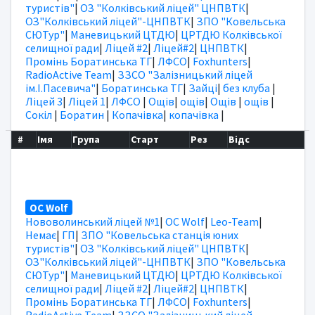
туристів"
|
ОЗ "Колківський ліцей" ЦНПВТК
|
ОЗ"Колківський ліцей"-ЦНПВТК
|
ЗПО "Ковельська
СЮТур"
|
Маневицький ЦТДЮ
|
ЦРТДЮ Колківської
селищної ради
|
Ліцей #2
|
Ліцей#2
|
ЦНПВТК
|
Промінь Боратинська ТГ
|
ЛФСО
|
Foxhunters
|
RadioActive Team
|
ЗЗСО "Залізницький ліцей
ім.І.Пасевича"
|
Боратинська ТГ
|
Зайці
|
без клуба
|
Ліцей 3
|
Ліцей 1
|
ЛФСО
|
Ощів
|
ощів
|
Ощів
|
ощів
|
Сокіл
|
Боратин
|
Копачівка
|
копачівка
|
#
Імя
Група
Старт
Рез
Відс
OC Wolf
Нововолинський ліцей №1
|
OC Wolf
|
Leo-Team
|
Немає
|
ГП
|
ЗПО "Ковельська станція юних
туристів"
|
ОЗ "Колківський ліцей" ЦНПВТК
|
ОЗ"Колківський ліцей"-ЦНПВТК
|
ЗПО "Ковельська
СЮТур"
|
Маневицький ЦТДЮ
|
ЦРТДЮ Колківської
селищної ради
|
Ліцей #2
|
Ліцей#2
|
ЦНПВТК
|
Промінь Боратинська ТГ
|
ЛФСО
|
Foxhunters
|