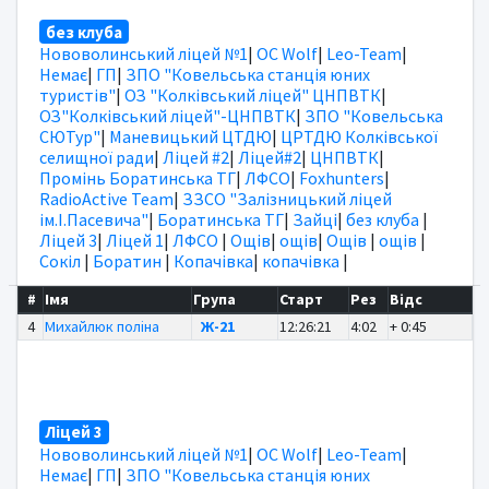
без клуба
Нововолинський ліцей №1
|
OC Wolf
|
Leo-Team
|
Немає
|
ГП
|
ЗПО "Ковельська станція юних
туристів"
|
ОЗ "Колківський ліцей" ЦНПВТК
|
ОЗ"Колківський ліцей"-ЦНПВТК
|
ЗПО "Ковельська
СЮТур"
|
Маневицький ЦТДЮ
|
ЦРТДЮ Колківської
селищної ради
|
Ліцей #2
|
Ліцей#2
|
ЦНПВТК
|
Промінь Боратинська ТГ
|
ЛФСО
|
Foxhunters
|
RadioActive Team
|
ЗЗСО "Залізницький ліцей
ім.І.Пасевича"
|
Боратинська ТГ
|
Зайці
|
без клуба
|
Ліцей 3
|
Ліцей 1
|
ЛФСО
|
Ощів
|
ощів
|
Ощів
|
ощів
|
Сокіл
|
Боратин
|
Копачівка
|
копачівка
|
#
Імя
Група
Старт
Рез
Відс
4
Михайлюк поліна
Ж-21
12:26:21
4:02
+ 0:45
Ліцей 3
Нововолинський ліцей №1
|
OC Wolf
|
Leo-Team
|
Немає
|
ГП
|
ЗПО "Ковельська станція юних