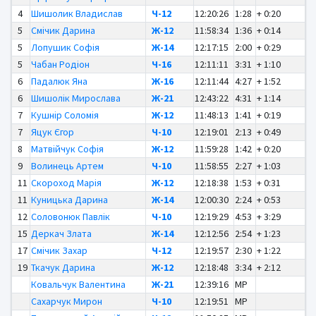
4
Шишолик Владислав
Ч-12
12:20:26
1:28
+ 0:20
5
Смічик Дарина
Ж-12
11:58:34
1:36
+ 0:14
5
Лопушик Софія
Ж-14
12:17:15
2:00
+ 0:29
5
Чабан Родіон
Ч-16
12:11:11
3:31
+ 1:10
6
Падалюк Яна
Ж-16
12:11:44
4:27
+ 1:52
6
Шишолік Мирослава
Ж-21
12:43:22
4:31
+ 1:14
7
Кушнір Соломія
Ж-12
11:48:13
1:41
+ 0:19
7
Яцук Єгор
Ч-10
12:19:01
2:13
+ 0:49
8
Матвійчук Софія
Ж-12
11:59:28
1:42
+ 0:20
9
Волинець Артем
Ч-10
11:58:55
2:27
+ 1:03
11
Скороход Марія
Ж-12
12:18:38
1:53
+ 0:31
11
Куницька Дарина
Ж-14
12:00:30
2:24
+ 0:53
12
Соловонюк Павлік
Ч-10
12:19:29
4:53
+ 3:29
15
Деркач Злата
Ж-14
12:12:56
2:54
+ 1:23
17
Смічик Захар
Ч-12
12:19:57
2:30
+ 1:22
19
Ткачук Дарина
Ж-12
12:18:48
3:34
+ 2:12
Ковальчук Валентина
Ж-21
12:39:16
MP
Сахарчук Мирон
Ч-10
12:19:51
MP