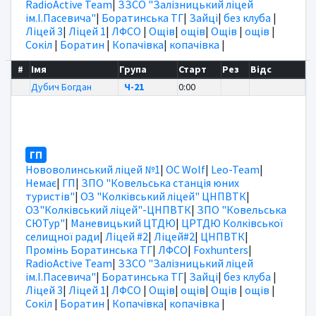
RadioActive Team
|
ЗЗСО "Залізницький ліцей
ім.І.Пасевича"
|
Боратинська ТГ
|
Зайці
|
без клуба
|
Ліцей 3
|
Ліцей 1
|
ЛФСО
|
Ощів
|
ощів
|
Ощів
|
ощів
|
Сокіл
|
Боратин
|
Копачівка
|
копачівка
|
#
Імя
Група
Старт
Рез
Відс
Дубич Богдан
Ч-21
0:00
ГП
Нововолинський ліцей №1
|
OC Wolf
|
Leo-Team
|
Немає
|
ГП
|
ЗПО "Ковельська станція юних
туристів"
|
ОЗ "Колківський ліцей" ЦНПВТК
|
ОЗ"Колківський ліцей"-ЦНПВТК
|
ЗПО "Ковельська
СЮТур"
|
Маневицький ЦТДЮ
|
ЦРТДЮ Колківської
селищної ради
|
Ліцей #2
|
Ліцей#2
|
ЦНПВТК
|
Промінь Боратинська ТГ
|
ЛФСО
|
Foxhunters
|
RadioActive Team
|
ЗЗСО "Залізницький ліцей
ім.І.Пасевича"
|
Боратинська ТГ
|
Зайці
|
без клуба
|
Ліцей 3
|
Ліцей 1
|
ЛФСО
|
Ощів
|
ощів
|
Ощів
|
ощів
|
Сокіл
|
Боратин
|
Копачівка
|
копачівка
|