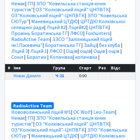
Немає
|
ГП
|
ЗПО "Ковельська станція юних
туристів"
|
ОЗ "Колківський ліцей" ЦНПВТК
|
ОЗ"Колківський ліцей"-ЦНПВТК
|
ЗПО "Ковельська
СЮТур"
|
Маневицький ЦТДЮ
|
ЦРТДЮ Колківської
селищної ради
|
Ліцей #2
|
Ліцей#2
|
ЦНПВТК
|
Промінь Боратинська ТГ
|
ЛФСО
|
Foxhunters
|
RadioActive Team
|
ЗЗСО "Залізницький ліцей
ім.І.Пасевича"
|
Боратинська ТГ
|
Зайці
|
без клуба
|
Ліцей 3
|
Ліцей 1
|
ЛФСО
|
Ощів
|
ощів
|
Ощів
|
ощів
|
Сокіл
|
Боратин
|
Копачівка
|
копачівка
|
#
Імя
Група
Старт
Рез
Відс
Новак Данило
Ч-21
0:00
RadioActive Team
Нововолинський ліцей №1
|
OC Wolf
|
Leo-Team
|
Немає
|
ГП
|
ЗПО "Ковельська станція юних
туристів"
|
ОЗ "Колківський ліцей" ЦНПВТК
|
ОЗ"Колківський ліцей"-ЦНПВТК
|
ЗПО "Ковельська
СЮТур"
|
Маневицький ЦТДЮ
|
ЦРТДЮ Колківської