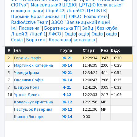
СЮТур"
|
Маневицький ЦТДЮ
|
ЦРТДЮ Колківської
селищної ради
|
Ліцей #2
|
Ліцей#2
|
ЦНПВТК
|
Промінь Боратинська ТГ
|
ЛФСО
|
Foxhunters
|
RadioActive Team
|
ЗЗСО "Залізницький ліцей
ім.І.Пасевича"
|
Боратинська ТГ
|
Зайці
|
без клуба
|
Ліцей 3
|
Ліцей 1
|
ЛФСО
|
Ощів
|
ощів
|
Ощів
|
ощів
|
Сокіл
|
Боратин
|
Копачівка
|
копачівка
|
#
Імя
Група
Старт
Рез
Відс
2
Гордіюк Марія
Ж-21
12:29:34
3:47
+ 0:30
5
Мартинюк Катерина
Ж-14
11:46:39
2:00
+ 0:29
5
Челяда Ірина
Ж-21
12:34:24
4:11
+ 0:54
7
Оксенюк Софія
Ж-14
12:00:47
2:06
+ 0:35
7
Шадура Рома
Ч-21
12:41:26
3:09
+ 0:33
16
Урдюк Денис
Ч-12
12:22:33
2:17
+ 1:09
Ковальчук Христина
Ж-12
12:21:56
MP
Пастушок Катерина
Ж-12
12:21:30
MP
Шишко Вікторія
Ж-14
0:00