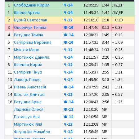
1
Слободнюк Кирил
Ч-14
12:09:25
1:44
ЛІДЕР
1
Шпеко Артем
Ч-14
11:49:34
1:44
ЛІДЕР
2
Бурий Святослав
Ч-12
12:10:10
1:18
+ 0:10
3
Оксенчук Тетяна
Ж-16
11:47:46
3:13
+ 0:38
4
Ратушна Таміла
Ж-14
12:08:21
1:49
+ 0:18
5
Салгірієва Вероніка
Ж-16
11:57:31
3:44
+ 1:09
7
Мякота Марк
Ч-12
11:46:24
1:33
+ 0:25
7
Мартинюк Данило
Ч-14
12:11:57
2:20
+ 0:36
8
Шлемко Кирил
Ч-12
12:09:41
1:35
+ 0:27
11
Салгірієв Тімур
Ч-14
11:53:37
2:55
+ 1:11
13
Ланець Павло
Ч-14
11:49:50
3:18
+ 1:34
14
Півень Анастасія
Ж-14
12:07:55
2:42
+ 1:11
14
Шостак Дмитро
Ч-12
11:57:20
2:05
+ 0:57
16
Ратушна Аріна
Ж-14
12:08:47
2:56
+ 1:25
Ладнєва Олеся
Ж-12
12:10:20
MP
Потапчук Аня
Ж-12
12:10:58
MP
Мартинюк Ілля
Ч-12
12:12:08
MP
Федосюк Михайло
Ч-14
11:56:49
MP