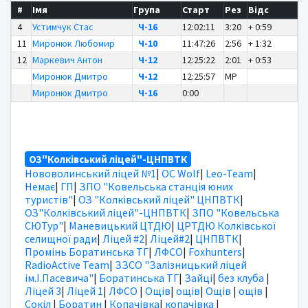
#
Імя
Група
Старт
Рез
Відс
4
Устимчук Стас
Ч-16
12:02:11
3:20
+ 0:59
11
Миронюк Любомир
Ч-10
11:47:26
2:56
+ 1:32
12
Маркевич Антон
Ч-12
12:25:22
2:01
+ 0:53
Миронюк Дмитро
Ч-12
12:25:57
MP
Mиронюк Дмитро
Ч-16
0:00
ОЗ"Колківський ліцей"-ЦНПВТК
Нововолинський ліцей №1
|
OC Wolf
|
Leo-Team
|
Немає
|
ГП
|
ЗПО "Ковельська станція юних
туристів"
|
ОЗ "Колківський ліцей" ЦНПВТК
|
ОЗ"Колківський ліцей"-ЦНПВТК
|
ЗПО "Ковельська
СЮТур"
|
Маневицький ЦТДЮ
|
ЦРТДЮ Колківської
селищної ради
|
Ліцей #2
|
Ліцей#2
|
ЦНПВТК
|
Промінь Боратинська ТГ
|
ЛФСО
|
Foxhunters
|
RadioActive Team
|
ЗЗСО "Залізницький ліцей
ім.І.Пасевича"
|
Боратинська ТГ
|
Зайці
|
без клуба
|
Ліцей 3
|
Ліцей 1
|
ЛФСО
|
Ощів
|
ощів
|
Ощів
|
ощів
|
Сокіл
|
Боратин
|
Копачівка
|
копачівка
|