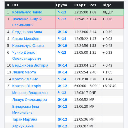
#
Імя
Група
Старт
Рез
Відс
1
Ковальчук Павло
Ч-12
12:25:00
1:08
ЛІДЕР
3
Ткаченко Андрій
Ч-12
11:54:17
1:24
+ 0:16
Васильович
4
Берднікова Анна
Ж-16
12:23:00
3:14
+ 0:39
4
Сокол Михайло
Ч-14
12:05:22
1:47
+ 0:03
5
Ковальчук Юліана
Ж-10
12:24:56
1:53
+ 0:48
6
Чучко Денис
Ч-12
12:05:08
1:31
+ 0:23
Олександрович
10
Берднікова Вікторія
Ж-14
12:23:04
2:14
+ 0:43
13
Ляшук Марта
Ж-14
12:05:54
2:40
+ 1:09
14
Кратюк Денис
Ч-14
12:03:38
3:28
+ 1:44
21
Кратюк Вікторія
Ж-12
6:00:00
6:09:11
+6:07:49
Мельник Владислав
Ч-12
12:03:17
DNF
Ляшук Олександра
Ж-10
12:06:52
MP
Винарська Інна
Ж-12
12:06:28
MP
Миколаївна
Таран Мар'яна
Ж-12
12:05:36
MP
Харчук Анна
Ж-12
12:06:07
MP