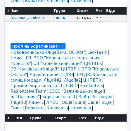
Сокіл
|
Боратин
|
Копачівка
|
копачівка
|
#
Імя
Група
Старт
Рез
Відс
Биковець Сніжана
Ж-16
12:14:46
MP
Промінь Боратинська ТГ
Нововолинський ліцей №1
|
OC Wolf
|
Leo-Team
|
Немає
|
ГП
|
ЗПО "Ковельська станція юних
туристів"
|
ОЗ "Колківський ліцей" ЦНПВТК
|
ОЗ"Колківський ліцей"-ЦНПВТК
|
ЗПО "Ковельська
СЮТур"
|
Маневицький ЦТДЮ
|
ЦРТДЮ Колківської
селищної ради
|
Ліцей #2
|
Ліцей#2
|
ЦНПВТК
|
Промінь Боратинська ТГ
|
ЛФСО
|
Foxhunters
|
RadioActive Team
|
ЗЗСО "Залізницький ліцей
ім.І.Пасевича"
|
Боратинська ТГ
|
Зайці
|
без клуба
|
Ліцей 3
|
Ліцей 1
|
ЛФСО
|
Ощів
|
ощів
|
Ощів
|
ощів
|
Сокіл
|
Боратин
|
Копачівка
|
копачівка
|
#
Імя
Група
Старт
Рез
Відс