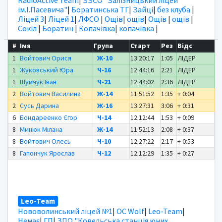
RadioActive Team
|
ЗЗСО "Залізницький ліцей
ім.І.Пасевича"
|
Боратинська ТГ
|
Зайці
|
без клуба
|
Ліцей 3
|
Ліцей 1
|
ЛФСО
|
Ощів
|
ощів
|
Ощів
|
ощів
|
Сокіл
|
Боратин
|
Копачівка
|
копачівка
|
#
Імя
Група
Старт
Рез
Відс
1
Войтович Орися
Ж-10
13:20:17
1:05
ЛІДЕР
1
Жуковський Юра
Ч-16
12:44:16
2:21
ЛІДЕР
1
Шумчук Іван
Ч-21
12:44:02
2:36
ЛІДЕР
2
Войтович Василина
Ж-14
11:51:52
1:35
+ 0:04
2
Сусь Дарина
Ж-16
13:27:31
3:06
+ 0:31
6
Бондареенко Єгор
Ч-14
12:12:44
1:53
+ 0:09
8
Минюк Мілана
Ж-14
11:52:13
2:08
+ 0:37
8
Войтович Олесь
Ч-10
12:27:22
2:17
+ 0:53
8
Гапончук Ярослав
Ч-12
12:12:29
1:35
+ 0:27
Leo-Team
Нововолинський ліцей №1
|
OC Wolf
|
Leo-Team
|
Немає
|
ГП
|
ЗПО "Ковельська станція юних