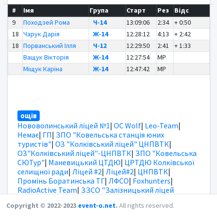
#
Імя
Група
Старт
Рез
Відс
9
Походзей Рома
Ч-14
13:09:06
2:34
+ 0:50
18
Чарук Дарія
Ж-14
12:28:12
4:13
+ 2:42
18
Порванський Ілля
Ч-12
12:29:50
2:41
+ 1:33
Ващук Вікторія
Ж-14
12:27:54
MP
Міщук Каріна
Ж-14
12:47:42
MP
ощів
Нововолинський ліцей №1
|
OC Wolf
|
Leo-Team
|
Немає
|
ГП
|
ЗПО "Ковельська станція юних
туристів"
|
ОЗ "Колківський ліцей" ЦНПВТК
|
ОЗ"Колківський ліцей"-ЦНПВТК
|
ЗПО "Ковельська
СЮТур"
|
Маневицький ЦТДЮ
|
ЦРТДЮ Колківської
селищної ради
|
Ліцей #2
|
Ліцей#2
|
ЦНПВТК
|
Промінь Боратинська ТГ
|
ЛФСО
|
Foxhunters
|
RadioActive Team
|
ЗЗСО "Залізницький ліцей
ім.І.Пасевича"
|
Боратинська ТГ
|
Зайці
|
без клуба
|
Copyright © 2022-2023
event-o.net
.
All rights reserved.
Ліцей 3
|
Ліцей 1
|
ЛФСО
|
Ощів
|
ощів
|
Ощів
|
ощів
|