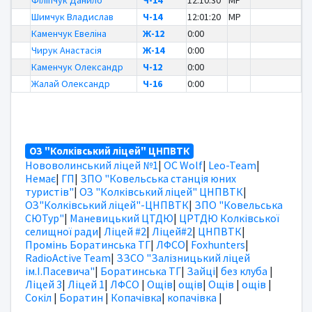
Філіпчук Данило
Ч-14
12:10:30
MP
Шимчук Владислав
Ч-14
12:01:20
MP
Каменчук Евеліна
Ж-12
0:00
Чирук Анастасія
Ж-14
0:00
Каменчук Олександр
Ч-12
0:00
Жалай Олександр
Ч-16
0:00
ОЗ "Колківський ліцей" ЦНПВТК
Нововолинський ліцей №1
|
OC Wolf
|
Leo-Team
|
Немає
|
ГП
|
ЗПО "Ковельська станція юних
туристів"
|
ОЗ "Колківський ліцей" ЦНПВТК
|
ОЗ"Колківський ліцей"-ЦНПВТК
|
ЗПО "Ковельська
СЮТур"
|
Маневицький ЦТДЮ
|
ЦРТДЮ Колківської
селищної ради
|
Ліцей #2
|
Ліцей#2
|
ЦНПВТК
|
Промінь Боратинська ТГ
|
ЛФСО
|
Foxhunters
|
RadioActive Team
|
ЗЗСО "Залізницький ліцей
ім.І.Пасевича"
|
Боратинська ТГ
|
Зайці
|
без клуба
|
Ліцей 3
|
Ліцей 1
|
ЛФСО
|
Ощів
|
ощів
|
Ощів
|
ощів
|
Сокіл
|
Боратин
|
Копачівка
|
копачівка
|