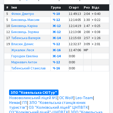
#
Імя
Група
Старт
Рез
Відс
5
Філюк Дмитро
Ч-10
11:49:13
2:04
+ 0:40
5
Биковець Максим
Ч-12
12:14:05
1:30
+ 0:22
10
Биковець Каріна
Ж-12
12:14:19
1:47
+ 0:25
12
Биковець Зоряна
Ж-12
12:13:08
2:00
+ 0:38
17
Табенська Валерія
Ж-14
12:15:03
2:57
+ 1:26
19
Власюк Денис
Ч-12
12:32:37
3:09
+ 2:01
Жукалюк Леся
Ж-16
11:47:06
MP
Городюк Евеліна
Ж-14
0:00
Маркевич Антон
Ч-12
0:00
Табенський Станіслав
Ч-16
0:00
ЗПО "Ковельська СЮТур"
Нововолинський ліцей №1
|
OC Wolf
|
Leo-Team
|
Немає
|
ГП
|
ЗПО "Ковельська станція юних
туристів"
|
ОЗ "Колківський ліцей" ЦНПВТК
|
ОЗ"Колківський ліцей"-ЦНПВТК
|
ЗПО "Ковельська