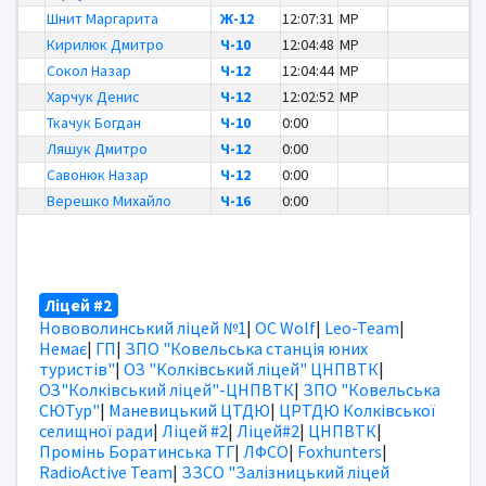
Шнит Маргарита
Ж-12
12:07:31
MP
Кирилюк Дмитро
Ч-10
12:04:48
MP
Сокол Назар
Ч-12
12:04:44
MP
Харчук Денис
Ч-12
12:02:52
MP
Ткачук Богдан
Ч-10
0:00
Ляшук Дмитро
Ч-12
0:00
Савонюк Назар
Ч-12
0:00
Верешко Михайло
Ч-16
0:00
Ліцей #2
Нововолинський ліцей №1
|
OC Wolf
|
Leo-Team
|
Немає
|
ГП
|
ЗПО "Ковельська станція юних
туристів"
|
ОЗ "Колківський ліцей" ЦНПВТК
|
ОЗ"Колківський ліцей"-ЦНПВТК
|
ЗПО "Ковельська
СЮТур"
|
Маневицький ЦТДЮ
|
ЦРТДЮ Колківської
селищної ради
|
Ліцей #2
|
Ліцей#2
|
ЦНПВТК
|
Промінь Боратинська ТГ
|
ЛФСО
|
Foxhunters
|
RadioActive Team
|
ЗЗСО "Залізницький ліцей