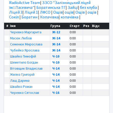
RadioActive Team
|
ЗЗСО "Залізницький ліцей
ім.І.Пасевича"
|
Боратинська ТГ
|
Зайці
|
без клуба
|
Ліцей 3
|
Ліцей 1
|
ЛФСО
|
Ощів
|
ощів
|
Ощів
|
ощів
|
Сокіл
|
Боратин
|
Копачівка
|
копачівка
|
#
Імя
Група
Старт
Рез
Відс
Черевко Маргарита
Ж-12
0:00
Масюк Любов
Ж-14
0:00
Семенюк Мирослава
Ж-14
0:00
Чубейко Ярослава
Ж-14
0:00
Швайко Тимофій
Ч-10
0:00
Шеметило Богдан
Ч-10
0:00
Вітовщик Владислав
Ч-14
0:00
Жилко Григорій
Ч-14
0:00
Лащ Дарина
Ч-14
0:00
Швайко Роман
Ч-14
0:00
Черевко Сятослав
Ч-16
0:00