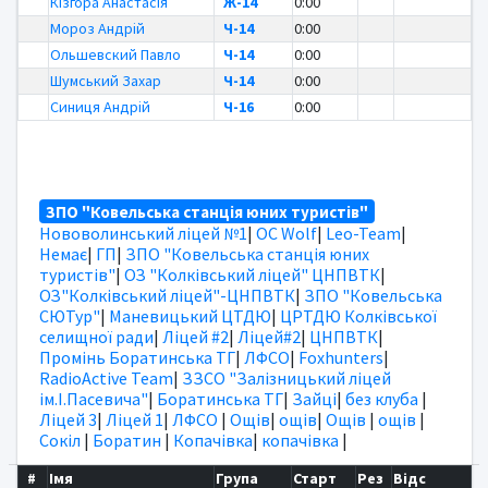
Кізгора Анастасія
Ж-14
0:00
Мороз Андрій
Ч-14
0:00
Ольшевский Павло
Ч-14
0:00
Шумський Захар
Ч-14
0:00
Синиця Андрій
Ч-16
0:00
ЗПО "Ковельська станція юних туристів"
Нововолинський ліцей №1
|
OC Wolf
|
Leo-Team
|
Немає
|
ГП
|
ЗПО "Ковельська станція юних
туристів"
|
ОЗ "Колківський ліцей" ЦНПВТК
|
ОЗ"Колківський ліцей"-ЦНПВТК
|
ЗПО "Ковельська
СЮТур"
|
Маневицький ЦТДЮ
|
ЦРТДЮ Колківської
селищної ради
|
Ліцей #2
|
Ліцей#2
|
ЦНПВТК
|
Промінь Боратинська ТГ
|
ЛФСО
|
Foxhunters
|
RadioActive Team
|
ЗЗСО "Залізницький ліцей
ім.І.Пасевича"
|
Боратинська ТГ
|
Зайці
|
без клуба
|
Ліцей 3
|
Ліцей 1
|
ЛФСО
|
Ощів
|
ощів
|
Ощів
|
ощів
|
Сокіл
|
Боратин
|
Копачівка
|
копачівка
|
#
Імя
Група
Старт
Рез
Відс