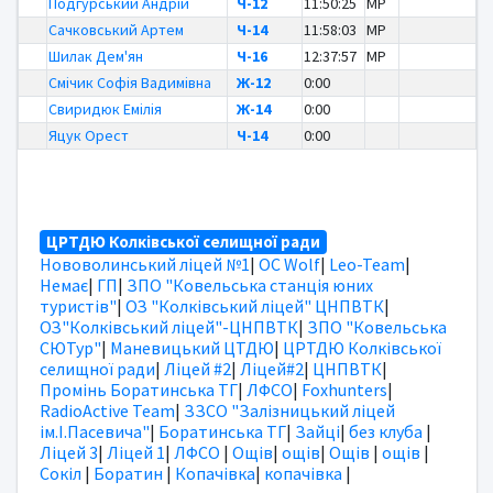
Подгурський Андрій
Ч-12
11:50:25
MP
Сачковський Артем
Ч-14
11:58:03
MP
Шилак Дем'ян
Ч-16
12:37:57
MP
Смічик Софія Вадимівна
Ж-12
0:00
Свиридюк Емілія
Ж-14
0:00
Яцук Орест
Ч-14
0:00
ЦРТДЮ Колківської селищної ради
Нововолинський ліцей №1
|
OC Wolf
|
Leo-Team
|
Немає
|
ГП
|
ЗПО "Ковельська станція юних
туристів"
|
ОЗ "Колківський ліцей" ЦНПВТК
|
ОЗ"Колківський ліцей"-ЦНПВТК
|
ЗПО "Ковельська
СЮТур"
|
Маневицький ЦТДЮ
|
ЦРТДЮ Колківської
селищної ради
|
Ліцей #2
|
Ліцей#2
|
ЦНПВТК
|
Промінь Боратинська ТГ
|
ЛФСО
|
Foxhunters
|
RadioActive Team
|
ЗЗСО "Залізницький ліцей
ім.І.Пасевича"
|
Боратинська ТГ
|
Зайці
|
без клуба
|
Ліцей 3
|
Ліцей 1
|
ЛФСО
|
Ощів
|
ощів
|
Ощів
|
ощів
|
Сокіл
|
Боратин
|
Копачівка
|
копачівка
|