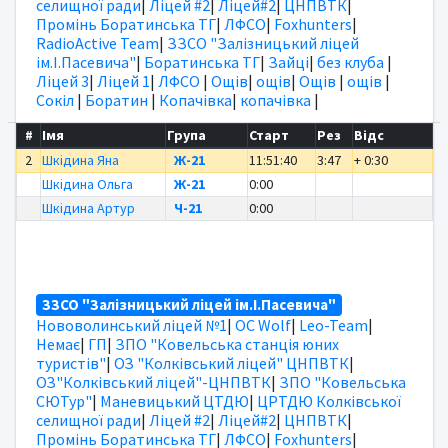
селищної ради
|
Ліцей #2
|
Ліцей#2
|
ЦНПВТК
|
Промінь Боратинська ТГ
|
ЛФСО
|
Foxhunters
|
RadioActive Team
|
ЗЗСО "Залізницький ліцей
ім.І.Пасевича"
|
Боратинська ТГ
|
Зайці
|
без клуба
|
Ліцей 3
|
Ліцей 1
|
ЛФСО
|
Ощів
|
ощів
|
Ощів
|
ощів
|
Сокіл
|
Боратин
|
Копачівка
|
копачівка
|
#
Імя
Група
Старт
Рез
Відс
2
Шкідина Яна
Ж-21
11:51:40
3:47
+ 0:30
Шкідина Ольга
Ж-21
0:00
Шкідина Артур
Ч-21
0:00
ЗЗСО "Залізницький ліцей ім.І.Пасевича"
Нововолинський ліцей №1
|
OC Wolf
|
Leo-Team
|
Немає
|
ГП
|
ЗПО "Ковельська станція юних
туристів"
|
ОЗ "Колківський ліцей" ЦНПВТК
|
ОЗ"Колківський ліцей"-ЦНПВТК
|
ЗПО "Ковельська
СЮТур"
|
Маневицький ЦТДЮ
|
ЦРТДЮ Колківської
селищної ради
|
Ліцей #2
|
Ліцей#2
|
ЦНПВТК
|
Промінь Боратинська ТГ
|
ЛФСО
|
Foxhunters
|