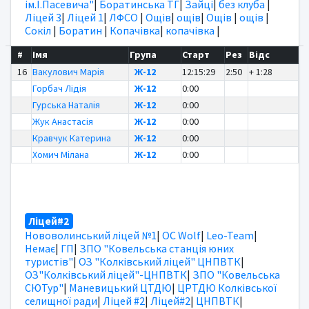
ім.І.Пасевича"
|
Боратинська ТГ
|
Зайці
|
без клуба
|
Ліцей 3
|
Ліцей 1
|
ЛФСО
|
Ощів
|
ощів
|
Ощів
|
ощів
|
Сокіл
|
Боратин
|
Копачівка
|
копачівка
|
#
Імя
Група
Старт
Рез
Відс
16
Вакулович Марія
Ж-12
12:15:29
2:50
+ 1:28
Горбач Лідія
Ж-12
0:00
Гурська Наталія
Ж-12
0:00
Жук Анастасія
Ж-12
0:00
Кравчук Катерина
Ж-12
0:00
Хомич Мілана
Ж-12
0:00
Ліцей#2
Нововолинський ліцей №1
|
OC Wolf
|
Leo-Team
|
Немає
|
ГП
|
ЗПО "Ковельська станція юних
туристів"
|
ОЗ "Колківський ліцей" ЦНПВТК
|
ОЗ"Колківський ліцей"-ЦНПВТК
|
ЗПО "Ковельська
СЮТур"
|
Маневицький ЦТДЮ
|
ЦРТДЮ Колківської
селищної ради
|
Ліцей #2
|
Ліцей#2
|
ЦНПВТК
|