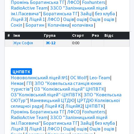
Промінь Боратинська ТГ
|
ЛФСО
|
Foxhunters
|
RadioActive Team
|
ЗЗСО "Залізницький ліцей
ім.І.Пасевича"
|
Боратинська ТГ
|
Зайці
|
без клуба
|
Ліцей 3
|
Ліцей 1
|
ЛФСО
|
Ощів
|
ощів
|
Ощів
|
ощів
|
Сокіл
|
Боратин
|
Копачівка
|
копачівка
|
#
Імя
Група
Старт
Рез
Відс
Жук Софія
Ж-12
0:00
ЦНПВТК
Нововолинський ліцей №1
|
OC Wolf
|
Leo-Team
|
Немає
|
ГП
|
ЗПО "Ковельська станція юних
туристів"
|
ОЗ "Колківський ліцей" ЦНПВТК
|
ОЗ"Колківський ліцей"-ЦНПВТК
|
ЗПО "Ковельська
СЮТур"
|
Маневицький ЦТДЮ
|
ЦРТДЮ Колківської
селищної ради
|
Ліцей #2
|
Ліцей#2
|
ЦНПВТК
|
Промінь Боратинська ТГ
|
ЛФСО
|
Foxhunters
|
RadioActive Team
|
ЗЗСО "Залізницький ліцей
ім.І.Пасевича"
|
Боратинська ТГ
|
Зайці
|
без клуба
|
Ліцей 3
|
Ліцей 1
|
ЛФСО
|
Ощів
|
ощів
|
Ощів
|
ощів
|