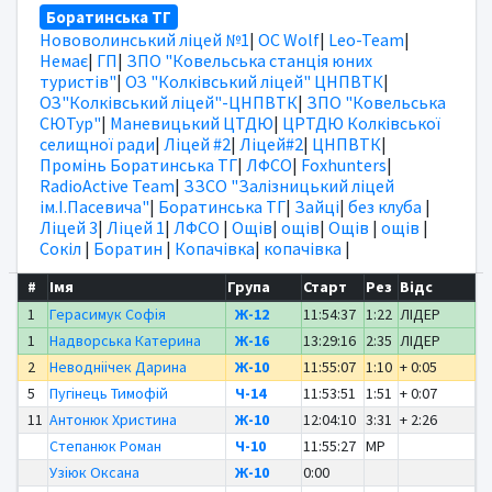
Боратинська ТГ
Нововолинський ліцей №1
|
OC Wolf
|
Leo-Team
|
Немає
|
ГП
|
ЗПО "Ковельська станція юних
туристів"
|
ОЗ "Колківський ліцей" ЦНПВТК
|
ОЗ"Колківський ліцей"-ЦНПВТК
|
ЗПО "Ковельська
СЮТур"
|
Маневицький ЦТДЮ
|
ЦРТДЮ Колківської
селищної ради
|
Ліцей #2
|
Ліцей#2
|
ЦНПВТК
|
Промінь Боратинська ТГ
|
ЛФСО
|
Foxhunters
|
RadioActive Team
|
ЗЗСО "Залізницький ліцей
ім.І.Пасевича"
|
Боратинська ТГ
|
Зайці
|
без клуба
|
Ліцей 3
|
Ліцей 1
|
ЛФСО
|
Ощів
|
ощів
|
Ощів
|
ощів
|
Сокіл
|
Боратин
|
Копачівка
|
копачівка
|
#
Імя
Група
Старт
Рез
Відс
1
Герасимук Софія
Ж-12
11:54:37
1:22
ЛІДЕР
1
Надворська Катерина
Ж-16
13:29:16
2:35
ЛІДЕР
2
Неводніічек Дарина
Ж-10
11:55:07
1:10
+ 0:05
5
Пугінець Тимофій
Ч-14
11:53:51
1:51
+ 0:07
11
Антонюк Христина
Ж-10
12:04:10
3:31
+ 2:26
Степанюк Роман
Ч-10
11:55:27
MP
Узіюк Оксана
Ж-10
0:00