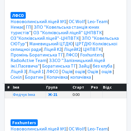
ЛФСО
Нововолинський ліцей №1
|
OC Wolf
|
Leo-Team
|
Немає
|
ГП
|
ЗПО "Ковельська станція юних
туристів"
|
ОЗ "Колківський ліцей" ЦНПВТК
|
ОЗ"Колківський ліцей"-ЦНПВТК
|
ЗПО "Ковельська
СЮТур"
|
Маневицький ЦТДЮ
|
ЦРТДЮ Колківської
селищної ради
|
Ліцей #2
|
Ліцей#2
|
ЦНПВТК
|
Промінь Боратинська ТГ
|
ЛФСО
|
Foxhunters
|
RadioActive Team
|
ЗЗСО "Залізницький ліцей
ім.І.Пасевича"
|
Боратинська ТГ
|
Зайці
|
без клуба
|
Ліцей 3
|
Ліцей 1
|
ЛФСО
|
Ощів
|
ощів
|
Ощів
|
ощів
|
Сокіл
|
Боратин
|
Копачівка
|
копачівка
|
#
Імя
Група
Старт
Рез
Відс
Федчук Інна
Ж-21
0:00
Foxhunters
Нововолинський ліцей №1
|
OC Wolf
|
Leo-Team
|