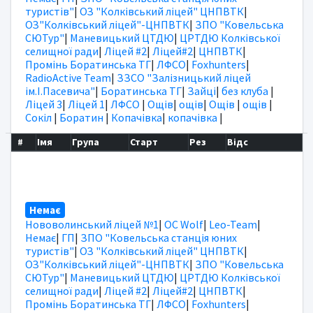
туристів"
|
ОЗ "Колківський ліцей" ЦНПВТК
|
ОЗ"Колківський ліцей"-ЦНПВТК
|
ЗПО "Ковельська
СЮТур"
|
Маневицький ЦТДЮ
|
ЦРТДЮ Колківської
селищної ради
|
Ліцей #2
|
Ліцей#2
|
ЦНПВТК
|
Промінь Боратинська ТГ
|
ЛФСО
|
Foxhunters
|
RadioActive Team
|
ЗЗСО "Залізницький ліцей
ім.І.Пасевича"
|
Боратинська ТГ
|
Зайці
|
без клуба
|
Ліцей 3
|
Ліцей 1
|
ЛФСО
|
Ощів
|
ощів
|
Ощів
|
ощів
|
Сокіл
|
Боратин
|
Копачівка
|
копачівка
|
#
Імя
Група
Старт
Рез
Відс
Немає
Нововолинський ліцей №1
|
OC Wolf
|
Leo-Team
|
Немає
|
ГП
|
ЗПО "Ковельська станція юних
туристів"
|
ОЗ "Колківський ліцей" ЦНПВТК
|
ОЗ"Колківський ліцей"-ЦНПВТК
|
ЗПО "Ковельська
СЮТур"
|
Маневицький ЦТДЮ
|
ЦРТДЮ Колківської
селищної ради
|
Ліцей #2
|
Ліцей#2
|
ЦНПВТК
|
Промінь Боратинська ТГ
|
ЛФСО
|
Foxhunters
|