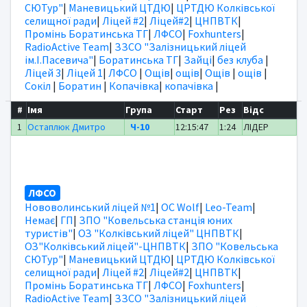
СЮТур"
|
Маневицький ЦТДЮ
|
ЦРТДЮ Колківської
селищної ради
|
Ліцей #2
|
Ліцей#2
|
ЦНПВТК
|
Промінь Боратинська ТГ
|
ЛФСО
|
Foxhunters
|
RadioActive Team
|
ЗЗСО "Залізницький ліцей
ім.І.Пасевича"
|
Боратинська ТГ
|
Зайці
|
без клуба
|
Ліцей 3
|
Ліцей 1
|
ЛФСО
|
Ощів
|
ощів
|
Ощів
|
ощів
|
Сокіл
|
Боратин
|
Копачівка
|
копачівка
|
#
Імя
Група
Старт
Рез
Відс
1
Остаплюк Дмитро
Ч-10
12:15:47
1:24
ЛІДЕР
ЛФСО
Нововолинський ліцей №1
|
OC Wolf
|
Leo-Team
|
Немає
|
ГП
|
ЗПО "Ковельська станція юних
туристів"
|
ОЗ "Колківський ліцей" ЦНПВТК
|
ОЗ"Колківський ліцей"-ЦНПВТК
|
ЗПО "Ковельська
СЮТур"
|
Маневицький ЦТДЮ
|
ЦРТДЮ Колківської
селищної ради
|
Ліцей #2
|
Ліцей#2
|
ЦНПВТК
|
Промінь Боратинська ТГ
|
ЛФСО
|
Foxhunters
|
RadioActive Team
|
ЗЗСО "Залізницький ліцей