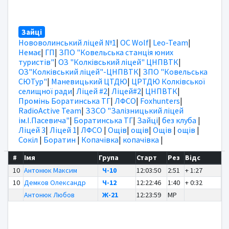
Зайці
Нововолинський ліцей №1
|
OC Wolf
|
Leo-Team
|
Немає
|
ГП
|
ЗПО "Ковельська станція юних
туристів"
|
ОЗ "Колківський ліцей" ЦНПВТК
|
ОЗ"Колківський ліцей"-ЦНПВТК
|
ЗПО "Ковельська
СЮТур"
|
Маневицький ЦТДЮ
|
ЦРТДЮ Колківської
селищної ради
|
Ліцей #2
|
Ліцей#2
|
ЦНПВТК
|
Промінь Боратинська ТГ
|
ЛФСО
|
Foxhunters
|
RadioActive Team
|
ЗЗСО "Залізницький ліцей
ім.І.Пасевича"
|
Боратинська ТГ
|
Зайці
|
без клуба
|
Ліцей 3
|
Ліцей 1
|
ЛФСО
|
Ощів
|
ощів
|
Ощів
|
ощів
|
Сокіл
|
Боратин
|
Копачівка
|
копачівка
|
#
Імя
Група
Старт
Рез
Відс
10
Антонюк Максим
Ч-10
12:03:50
2:51
+ 1:27
10
Демков Олександр
Ч-12
12:22:46
1:40
+ 0:32
Антонюк Любов
Ж-21
12:23:59
MP