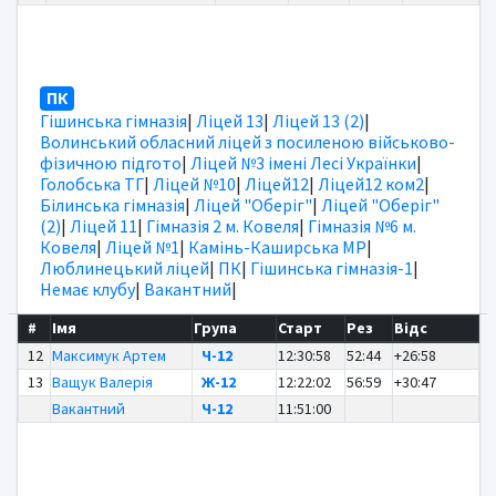
ПК
Гішинська гімназія
|
Ліцей 13
|
Ліцей 13 (2)
|
Волинський обласний ліцей з посиленою військово-
фізичною підгото
|
Ліцей №3 імені Лесі Українки
|
Голобська ТГ
|
Ліцей №10
|
Ліцей12
|
Ліцей12 ком2
|
Білинська гімназія
|
Ліцей "Оберіг"
|
Ліцей "Оберіг"
(2)
|
Ліцей 11
|
Гімназія 2 м. Ковеля
|
Гімназія №6 м.
Ковеля
|
Ліцей №1
|
Камінь-Каширська МР
|
Люблинецький ліцей
|
ПК
|
Гішинська гімназія-1
|
Немає клубу
|
Вакантний
|
#
Імя
Група
Старт
Рез
Відс
12
Максимук Артем
Ч-12
12:30:58
52:44
+26:58
13
Ващук Валерія
Ж-12
12:22:02
56:59
+30:47
Вакантний
Ч-12
11:51:00