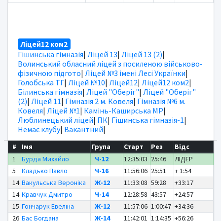
Ліцей12 ком2
Гішинська гімназія
|
Ліцей 13
|
Ліцей 13 (2)
|
Волинський обласний ліцей з посиленою військово-
фізичною підгото
|
Ліцей №3 імені Лесі Українки
|
Голобська ТГ
|
Ліцей №10
|
Ліцей12
|
Ліцей12 ком2
|
Білинська гімназія
|
Ліцей "Оберіг"
|
Ліцей "Оберіг"
(2)
|
Ліцей 11
|
Гімназія 2 м. Ковеля
|
Гімназія №6 м.
Ковеля
|
Ліцей №1
|
Камінь-Каширська МР
|
Люблинецький ліцей
|
ПК
|
Гішинська гімназія-1
|
Немає клубу
|
Вакантний
|
#
Імя
Група
Старт
Рез
Відс
1
Бурда Михайло
Ч-12
12:35:03
25:46
ЛІДЕР
5
Кладько Павло
Ч-16
11:56:06
25:51
+ 1:54
14
Вакульська Вероніка
Ж-12
11:33:08
59:28
+33:17
14
Кравчук Дмитро
Ч-14
12:28:58
43:57
+24:57
15
Гончарук Евеліна
Ж-12
11:57:06
1:00:47
+34:36
26
Бас Богдана
Ж-14
11:42:01
1:14:35
+56:26