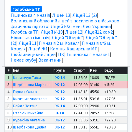
Голобська ТГ
Гішинська гімназія
|
Ліцей 13
|
Ліцей 13 (2)
|
Волинський обласний ліцей з посиленою військово-
фізичною підгото
|
Ліцей №3 імені Лесі Українки
|
Голобська ТГ
|
Ліцей №10
|
Ліцей12
|
Ліцей12 ком2
|
Білинська гімназія
|
Ліцей "Оберіг"
|
Ліцей "Оберіг"
(2)
|
Ліцей 11
|
Гімназія 2 м. Ковеля
|
Гімназія №6 м.
Ковеля
|
Ліцей №1
|
Камінь-Каширська МР
|
Люблинецький ліцей
|
ПК
|
Гішинська гімназія-1
|
Немає клубу
|
Вакантний
|
#
Імя
Група
Старт
Рез
Відс
1
Казмірчук Таїса
Ж-14
11:36:03
18:09
ЛІДЕР
3
Щербакова Мар'яна
Ж-12
12:03:09
31:40
+ 5:29
4
Гарват Ольга
Ж-12
11:43:13
45:50
+19:39
8
Киричик Анастасія
Ж-12
11:36:01
53:16
+27:05
8
Байда Тетяна
Ж-14
12:00:00
29:00
+10:51
8
Стасюк Михайло
Ч-14
12:41:00
28:52
+ 9:52
9
Куракіна Ангеліна
Ж-12
11:53:06
53:31
+27:20
10
Щербакова Даяна
Ж-12
11:59:13
55:41
+29:30