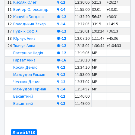
11
Кисляк Олег
Ч-12
12:30:06
52:13
+26:27
11
Бейгер Олександр
Ч-14
11:55:00
32:01
+13:01
12
Кашуба Богдана
Ж-12
11:32:20
56:42
+30:31
12
Володькин Захар
Ч-14
12:22:05
33:15
+14:15
17
Руднік Софія
Ж-12
11:26:01
1:02:24
+36:13
18
Юрчук Анна
Ж-12
12:07:10
1:11:47
+45:36
24
Ткачук Анна
Ж-12
12:15:02
1:30:44
+1:04:33
Пастушок Надія
Ж-12
12:19:05
MP
Гарват Анна
Ж-16
11:30:10
MP
Косян Денис
Ч-12
12:34:10
MP
Махмудов Ельхан
Ч-12
11:53:00
MP
Чеснюк Денис
Ч-12
12:37:02
MP
Махмудов Герман
Ч-14
12:14:57
MP
Вакантний
Ч-12
11:46:00
Вакантний
Ч-12
11:49:00
Ліцей №10