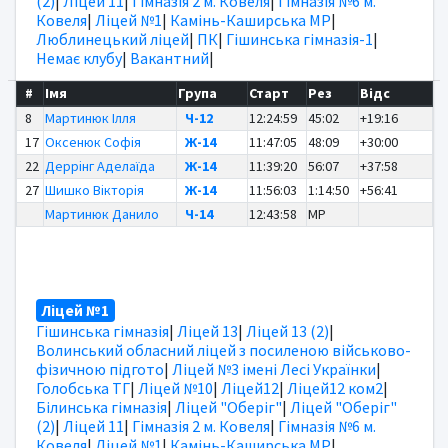
(2)
|
Ліцей 11
|
Гімназія 2 м. Ковеля
|
Гімназія №6 м.
Ковеля
|
Ліцей №1
|
Камінь-Каширська МР
|
Люблинецький ліцей
|
ПК
|
Гішинська гімназія-1
|
Немає клубу
|
Вакантний
|
#
Імя
Група
Старт
Рез
Відс
8
Мартинюк Ілля
Ч-12
12:24:59
45:02
+19:16
17
Оксенюк Софія
Ж-14
11:47:05
48:09
+30:00
22
Деррінг Аделаїда
Ж-14
11:39:20
56:07
+37:58
27
Шишко Вікторія
Ж-14
11:56:03
1:14:50
+56:41
Мартинюк Данило
Ч-14
12:43:58
MP
Ліцей №1
Гішинська гімназія
|
Ліцей 13
|
Ліцей 13 (2)
|
Волинський обласний ліцей з посиленою військово-
фізичною підгото
|
Ліцей №3 імені Лесі Українки
|
Голобська ТГ
|
Ліцей №10
|
Ліцей12
|
Ліцей12 ком2
|
Білинська гімназія
|
Ліцей "Оберіг"
|
Ліцей "Оберіг"
(2)
|
Ліцей 11
|
Гімназія 2 м. Ковеля
|
Гімназія №6 м.
Ковеля
|
Ліцей №1
|
Камінь-Каширська МР
|