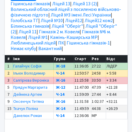
Гішинська гімназія
|
Ліцей 13
|
Ліцей 13 (2)
|
Волинський обласний ліцей з посиленою військово-
фізичною підгото
|
Ліцей №3 імені Лесі Українки
|
Голобська ТГ
|
Ліцей №10
|
Ліцей12
|
Ліцей12 ком2
|
Білинська гімназія
|
Ліцей "Оберіг"
|
Ліцей "Оберіг"
(2)
|
Ліцей 11
|
Гімназія 2 м. Ковеля
|
Гімназія №6 м.
Ковеля
|
Ліцей №1
|
Камінь-Каширська МР
|
Люблинецький ліцей
|
ПК
|
Гішинська гімназія-1
|
Немає клубу
|
Вакантний
|
#
Імя
Група
Старт
Рез
Відс
1
Галайчук Софія
Ж-18
11:36:05
27:22
ЛІДЕР
2
Ільюк Володимир
Ч-14
12:50:57
24:58
+ 5:58
3
Салгірієва Вероніка
Ж-16
11:25:58
33:50
+ 3:34
5
Прядун Маргарита
Ж-12
11:47:00
47:39
+21:28
7
Дейнека Артем
Ч-14
11:59:09
27:44
+ 8:44
9
Оксенчук Тетяна
Ж-16
11:31:58
1:02:37
+32:21
15
Ткачук Поліна
Ж-14
11:49:59
44:38
+26:29
Данелюк Роман
Ч-14
12:36:06
MP