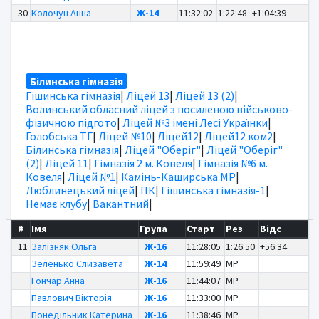
30
Колочун Анна
Ж-14
11:32:02
1:22:48
+1:04:39
Білинська гімназія
Гішинська гімназія
|
Ліцей 13
|
Ліцей 13 (2)
|
Волинський обласний ліцей з посиленою військово-
фізичною підгото
|
Ліцей №3 імені Лесі Українки
|
Голобська ТГ
|
Ліцей №10
|
Ліцей12
|
Ліцей12 ком2
|
Білинська гімназія
|
Ліцей "Оберіг"
|
Ліцей "Оберіг"
(2)
|
Ліцей 11
|
Гімназія 2 м. Ковеля
|
Гімназія №6 м.
Ковеля
|
Ліцей №1
|
Камінь-Каширська МР
|
Люблинецький ліцей
|
ПК
|
Гішинська гімназія-1
|
Немає клубу
|
Вакантний
|
#
Імя
Група
Старт
Рез
Відс
11
Залізняк Ольга
Ж-16
11:28:05
1:26:50
+56:34
Зеленько Єлизавета
Ж-14
11:59:49
MP
Гончар Анна
Ж-16
11:44:07
MP
Павлович Вікторія
Ж-16
11:33:00
MP
Понедільник Катерина
Ж-16
11:38:46
MP