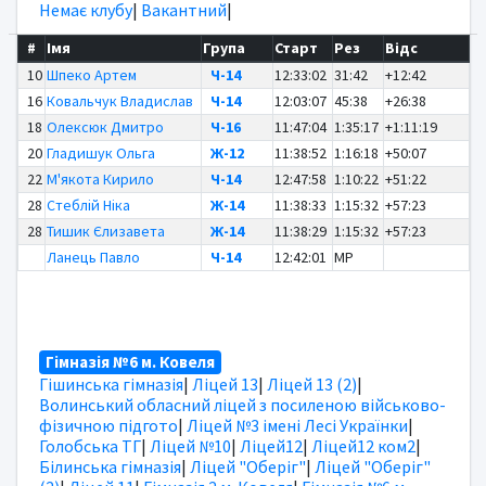
Немає клубу
|
Вакантний
|
#
Імя
Група
Старт
Рез
Відс
10
Шпеко Артем
Ч-14
12:33:02
31:42
+12:42
16
Ковальчук Владислав
Ч-14
12:03:07
45:38
+26:38
18
Олексюк Дмитро
Ч-16
11:47:04
1:35:17
+1:11:19
20
Гладишук Ольга
Ж-12
11:38:52
1:16:18
+50:07
22
М'якота Кирило
Ч-14
12:47:58
1:10:22
+51:22
28
Стеблій Ніка
Ж-14
11:38:33
1:15:32
+57:23
28
Тишик Єлизавета
Ж-14
11:38:29
1:15:32
+57:23
Ланець Павло
Ч-14
12:42:01
MP
Гімназія №6 м. Ковеля
Гішинська гімназія
|
Ліцей 13
|
Ліцей 13 (2)
|
Волинський обласний ліцей з посиленою військово-
фізичною підгото
|
Ліцей №3 імені Лесі Українки
|
Голобська ТГ
|
Ліцей №10
|
Ліцей12
|
Ліцей12 ком2
|
Білинська гімназія
|
Ліцей "Оберіг"
|
Ліцей "Оберіг"