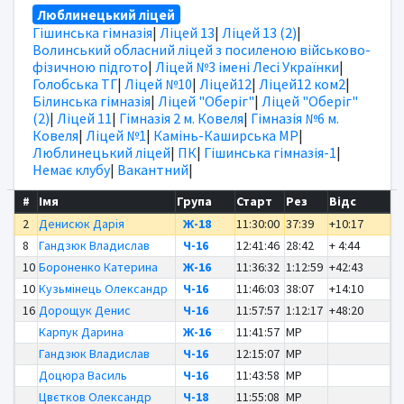
Люблинецький ліцей
Гішинська гімназія
|
Ліцей 13
|
Ліцей 13 (2)
|
Волинський обласний ліцей з посиленою військово-
фізичною підгото
|
Ліцей №3 імені Лесі Українки
|
Голобська ТГ
|
Ліцей №10
|
Ліцей12
|
Ліцей12 ком2
|
Білинська гімназія
|
Ліцей "Оберіг"
|
Ліцей "Оберіг"
(2)
|
Ліцей 11
|
Гімназія 2 м. Ковеля
|
Гімназія №6 м.
Ковеля
|
Ліцей №1
|
Камінь-Каширська МР
|
Люблинецький ліцей
|
ПК
|
Гішинська гімназія-1
|
Немає клубу
|
Вакантний
|
#
Імя
Група
Старт
Рез
Відс
2
Денисюк Дарія
Ж-18
11:30:00
37:39
+10:17
8
Гандзюк Владислав
Ч-16
12:41:46
28:42
+ 4:44
10
Бороненко Катерина
Ж-16
11:36:32
1:12:59
+42:43
10
Кузьмінець Олександр
Ч-16
11:46:03
38:07
+14:10
16
Дорощук Денис
Ч-16
11:57:57
1:12:17
+48:20
Карпук Дарина
Ж-16
11:41:57
MP
Гандзюк Владислав
Ч-16
12:15:07
MP
Доцюра Василь
Ч-16
11:43:58
MP
Цвєтков Олександр
Ч-18
11:55:08
MP