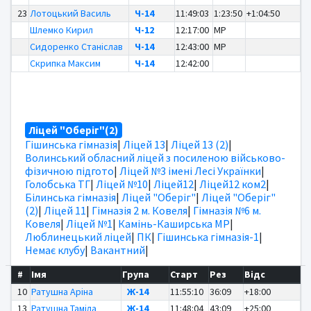
23
Лотоцький Василь
Ч-14
11:49:03
1:23:50
+1:04:50
Шлемко Кирил
Ч-12
12:17:00
MP
Сидоренко Станіслав
Ч-14
12:43:00
MP
Скрипка Максим
Ч-14
12:42:00
Ліцей "Оберіг"(2)
Гішинська гімназія
|
Ліцей 13
|
Ліцей 13 (2)
|
Волинський обласний ліцей з посиленою військово-
фізичною підгото
|
Ліцей №3 імені Лесі Українки
|
Голобська ТГ
|
Ліцей №10
|
Ліцей12
|
Ліцей12 ком2
|
Білинська гімназія
|
Ліцей "Оберіг"
|
Ліцей "Оберіг"
(2)
|
Ліцей 11
|
Гімназія 2 м. Ковеля
|
Гімназія №6 м.
Ковеля
|
Ліцей №1
|
Камінь-Каширська МР
|
Люблинецький ліцей
|
ПК
|
Гішинська гімназія-1
|
Немає клубу
|
Вакантний
|
#
Імя
Група
Старт
Рез
Відс
10
Ратушна Аріна
Ж-14
11:55:10
36:09
+18:00
13
Ратушна Таміла
Ж-14
11:48:04
43:09
+25:00