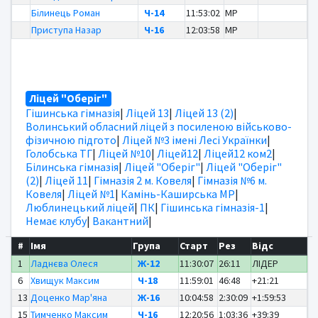
Білинець Роман
Ч-14
11:53:02
MP
Приступа Назар
Ч-16
12:03:58
MP
Ліцей "Оберіг"
Гішинська гімназія
|
Ліцей 13
|
Ліцей 13 (2)
|
Волинський обласний ліцей з посиленою військово-
фізичною підгото
|
Ліцей №3 імені Лесі Українки
|
Голобська ТГ
|
Ліцей №10
|
Ліцей12
|
Ліцей12 ком2
|
Білинська гімназія
|
Ліцей "Оберіг"
|
Ліцей "Оберіг"
(2)
|
Ліцей 11
|
Гімназія 2 м. Ковеля
|
Гімназія №6 м.
Ковеля
|
Ліцей №1
|
Камінь-Каширська МР
|
Люблинецький ліцей
|
ПК
|
Гішинська гімназія-1
|
Немає клубу
|
Вакантний
|
#
Імя
Група
Старт
Рез
Відс
1
Ладнєва Олеся
Ж-12
11:30:07
26:11
ЛІДЕР
6
Хвищук Максим
Ч-18
11:59:01
46:48
+21:21
13
Доценко Мар'яна
Ж-16
10:04:58
2:30:09
+1:59:53
15
Тимченко Максим
Ч-16
12:20:56
1:03:36
+39:39