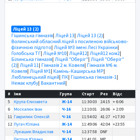
Ліцей 13 (2)
Гішинська гімназія
|
Ліцей 13
|
Ліцей 13 (2)
|
Волинський обласний ліцей з посиленою військово-
фізичною підгото
|
Ліцей №3 імені Лесі Українки
|
Голобська ТГ
|
Ліцей №10
|
Ліцей12
|
Ліцей12 ком2
|
Білинська гімназія
|
Ліцей "Оберіг"
|
Ліцей "Оберіг"
(2)
|
Ліцей 11
|
Гімназія 2 м. Ковеля
|
Гімназія №6 м.
Ковеля
|
Ліцей №1
|
Камінь-Каширська МР
|
Люблинецький ліцей
|
ПК
|
Гішинська гімназія-1
|
Немає клубу
|
Вакантний
|
#
Імя
Група
Старт
Рез
Відс
5
Крупа Єлизавета
Ж-14
11:30:03
24:15
+ 6:06
6
Москалюк Іван
Ч-16
12:10:01
26:06
+ 2:09
11
Гаврилюк Олексій
Ч-16
11:54:02
41:27
+17:30
12
Пугач Юліана
Ж-14
11:49:06
42:04
+23:55
Лукашик Владислав
Ч-14
12:37:58
DNF
Петрук Юліана
Ж-14
11:41:01
MP