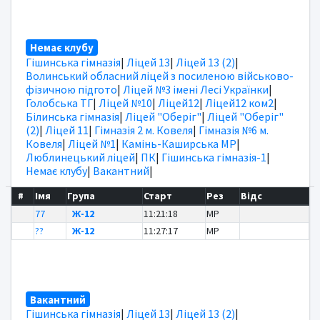
Немає клубу
Гішинська гімназія
|
Ліцей 13
|
Ліцей 13 (2)
|
Волинський обласний ліцей з посиленою військово-
фізичною підгото
|
Ліцей №3 імені Лесі Українки
|
Голобська ТГ
|
Ліцей №10
|
Ліцей12
|
Ліцей12 ком2
|
Білинська гімназія
|
Ліцей "Оберіг"
|
Ліцей "Оберіг"
(2)
|
Ліцей 11
|
Гімназія 2 м. Ковеля
|
Гімназія №6 м.
Ковеля
|
Ліцей №1
|
Камінь-Каширська МР
|
Люблинецький ліцей
|
ПК
|
Гішинська гімназія-1
|
Немає клубу
|
Вакантний
|
#
Імя
Група
Старт
Рез
Відс
77
Ж-12
11:21:18
MP
??
Ж-12
11:27:17
MP
Вакантний
Гішинська гімназія
|
Ліцей 13
|
Ліцей 13 (2)
|