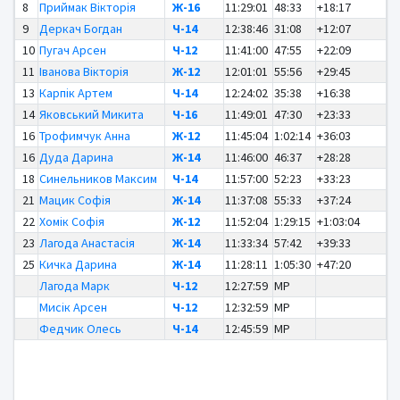
8
Приймак Вікторія
Ж-16
11:29:01
48:33
+18:17
9
Деркач Богдан
Ч-14
12:38:46
31:08
+12:07
10
Пугач Арсен
Ч-12
11:41:00
47:55
+22:09
11
Іванова Вікторія
Ж-12
12:01:01
55:56
+29:45
13
Карпік Артем
Ч-14
12:24:02
35:38
+16:38
14
Яковський Микита
Ч-16
11:49:01
47:30
+23:33
16
Трофимчук Анна
Ж-12
11:45:04
1:02:14
+36:03
16
Дуда Дарина
Ж-14
11:46:00
46:37
+28:28
18
Синельников Максим
Ч-14
11:57:00
52:23
+33:23
21
Мацик Софія
Ж-14
11:37:08
55:33
+37:24
22
Хомік Софія
Ж-12
11:52:04
1:29:15
+1:03:04
23
Лагода Анастасія
Ж-14
11:33:34
57:42
+39:33
25
Кичка Дарина
Ж-14
11:28:11
1:05:30
+47:20
Лагода Марк
Ч-12
12:27:59
MP
Мисік Арсен
Ч-12
12:32:59
MP
Федчик Олесь
Ч-14
12:45:59
MP