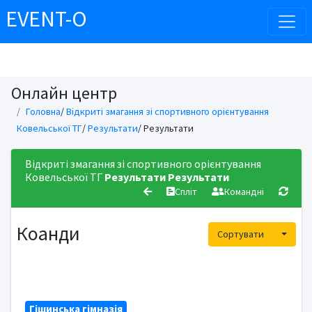
EVENT-O
Онлайн центр
Головна
/
Відкриті змагання зі спортивного орієнтування
Ковельської ТГ
/
Результати
/ Результати
Відкриті змагання зі спортивного орієнтування
Ковельської ТГ
Результати
Результати
Спліт
Командні
Коанди
Toggle
Сортувати
Гішинська гімназія