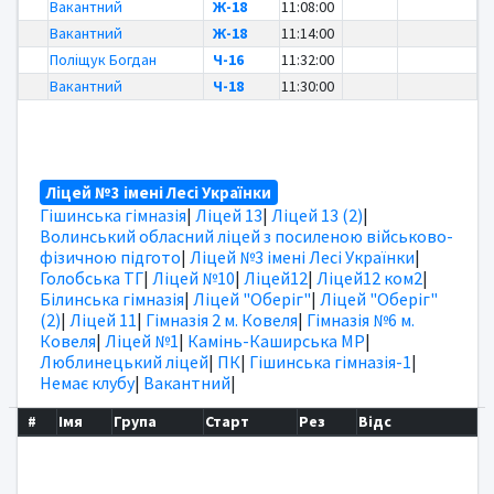
Вакантний
Ж-18
11:08:00
Вакантний
Ж-18
11:14:00
Поліщук Богдан
Ч-16
11:32:00
Вакантний
Ч-18
11:30:00
Ліцей №3 імені Лесі Українки
Гішинська гімназія
|
Ліцей 13
|
Ліцей 13 (2)
|
Волинський обласний ліцей з посиленою військово-
фізичною підгото
|
Ліцей №3 імені Лесі Українки
|
Голобська ТГ
|
Ліцей №10
|
Ліцей12
|
Ліцей12 ком2
|
Білинська гімназія
|
Ліцей "Оберіг"
|
Ліцей "Оберіг"
(2)
|
Ліцей 11
|
Гімназія 2 м. Ковеля
|
Гімназія №6 м.
Ковеля
|
Ліцей №1
|
Камінь-Каширська МР
|
Люблинецький ліцей
|
ПК
|
Гішинська гімназія-1
|
Немає клубу
|
Вакантний
|
#
Імя
Група
Старт
Рез
Відс