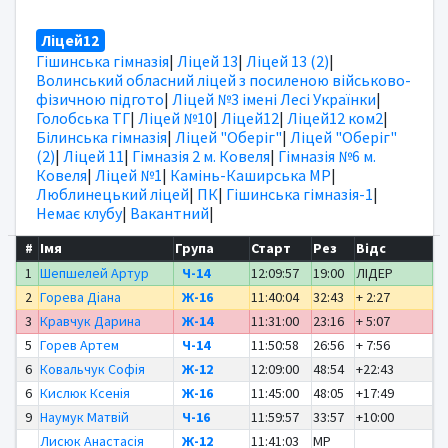
Ліцей12
Гішинська гімназія
|
Ліцей 13
|
Ліцей 13 (2)
|
Волинський обласний ліцей з посиленою військово-
фізичною підгото
|
Ліцей №3 імені Лесі Українки
|
Голобська ТГ
|
Ліцей №10
|
Ліцей12
|
Ліцей12 ком2
|
Білинська гімназія
|
Ліцей "Оберіг"
|
Ліцей "Оберіг"
(2)
|
Ліцей 11
|
Гімназія 2 м. Ковеля
|
Гімназія №6 м.
Ковеля
|
Ліцей №1
|
Камінь-Каширська МР
|
Люблинецький ліцей
|
ПК
|
Гішинська гімназія-1
|
Немає клубу
|
Вакантний
|
#
Імя
Група
Старт
Рез
Відс
1
Шепшелей Артур
Ч-14
12:09:57
19:00
ЛІДЕР
2
Горева Діана
Ж-16
11:40:04
32:43
+ 2:27
3
Кравчук Дарина
Ж-14
11:31:00
23:16
+ 5:07
5
Горев Артем
Ч-14
11:50:58
26:56
+ 7:56
6
Ковальчук Софія
Ж-12
12:09:00
48:54
+22:43
6
Кислюк Ксенія
Ж-16
11:45:00
48:05
+17:49
9
Наумук Матвій
Ч-16
11:59:57
33:57
+10:00
Лисюк Анастасія
Ж-12
11:41:03
MP