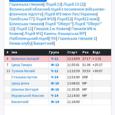
Гішинська гімназія
|
Ліцей 13
|
Ліцей 13 (2)
|
Волинський обласний ліцей з посиленою військово-
фізичною підгото
|
Ліцей №3 імені Лесі Українки
|
Голобська ТГ
|
Ліцей №10
|
Ліцей12
|
Ліцей12 ком2
|
Білинська гімназія
|
Ліцей "Оберіг"
|
Ліцей "Оберіг"
(2)
|
Ліцей 11
|
Гімназія 2 м. Ковеля
|
Гімназія №6 м.
Ковеля
|
Ліцей №1
|
Камінь-Каширська МР
|
Люблинецький ліцей
|
ПК
|
Гішинська гімназія-1
|
Немає клубу
|
Вакантний
|
#
Імя
Група
Старт
Рез
Відс
3
Ярмолюк Назарій
Ч-12
12:14:59
27:17
+ 1:31
7
Цвид Тамара
Ж-12
11:55:01
51:38
+25:27
13
Тулінов Матвій
Ч-12
12:23:59
55:53
+30:07
Стельмах Артем
Ч-14
12:53:00
DNF
Цвид Ірина
Ж-16
12:04:02
MP
Шпилюк Вікторія
Ж-16
11:35:05
MP
Муравський Максим
Ч-14
12:14:03
MP
Вакантний
Ж-14
11:24:00