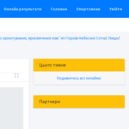
Онлайн результати
Головна
Спортсмени
Увійти
о орієнтування, присвячених пам`яті Героїв Небесної Сотні
/
Лище
/
Цього тижня
Подивитись всі онлайни
Партнери