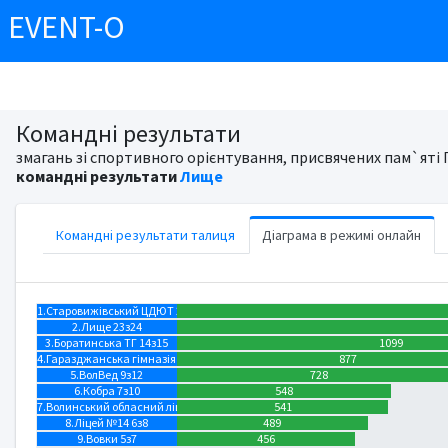
EVENT-O
Командні результати
змагань зі спортивного орієнтування, присвячених пам`яті 
командні результати
Лище
Командні результати талиця
Діаграма в режимі онлайн
1.Старовижівський ЦДЮТ 24з25
2.Лище 23з24
3.Боратинська ТГ 14з15
1099
4.Гаразджанська гімназія 11з16
877
5.ВолВед 9з12
728
6.Кобра 7з10
548
7.Волинський обласний ліцей з посиленою військово-фізичною підгото 6з6
541
8.Ліцей №14 6з8
489
9.Вовки 5з7
456