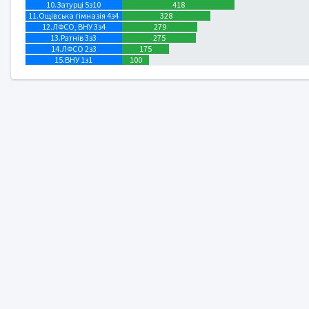
10.Затурці 5з10
418
11.Ощівська гімназія 4з4
328
12.ЛФСО, ВНУ 3з4
279
13.Ратнів 3з3
275
14.ЛФСО 2з3
175
15.ВНУ 1з1
100