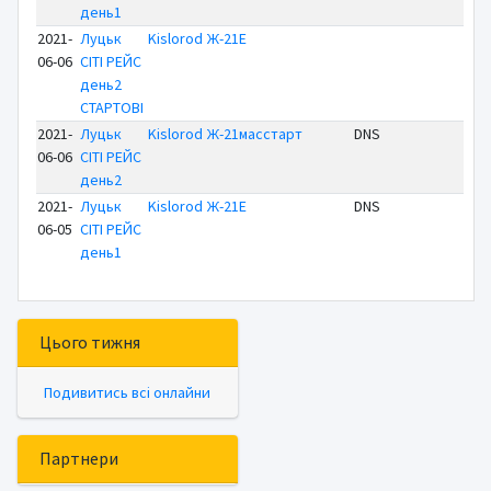
день1
2021-
Луцьк
Kislorod
Ж-21Е
06-06
СІТІ РЕЙС
день2
СТАРТОВІ
2021-
Луцьк
Kislorod
Ж-21масстарт
DNS
06-06
СІТІ РЕЙС
день2
2021-
Луцьк
Kislorod
Ж-21Е
DNS
06-05
СІТІ РЕЙС
день1
Цього тижня
Подивитись всі онлайни
Партнери