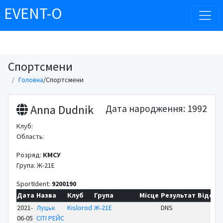
EVENT-O
Спортсмени
Головна
/
Спортсмени
Anna Dudnik
Дата народження: 1992
Клуб:
Область:
Розряд:
КМСУ
Група: Ж-21Е
SportIdent:
9200190
Дата
Назва
Клуб
Група
Місце
Результат
Відст
Б
2021-
Луцьк
Kislorod
Ж-21Е
DNS
06-05
СІТІ РЕЙС