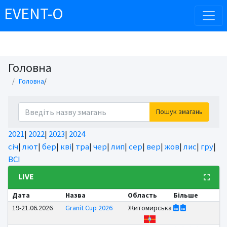
EVENT-O
Головна
Головна
/
Пошук змагань
2021
|
2022
|
2023
|
2024
січ
|
лют
|
бер
|
кві
|
тра
|
чер
|
лип
|
сер
|
вер
|
жов
|
лис
|
гру
|
ВСІ
LIVE
Дата
Назва
Область
Більше
19-21.06.2026
Granit Cup 2026
Житомирська