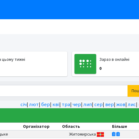
а цьому тижні
Зараз в онлайні
0
Пош
січ
|
лют
|
бер
|
кві
|
тра
|
чер
|
лип
|
сер
|
вер
|
жов
|
лис
|
Організатор
Область
Більше
цьке
Житомирська