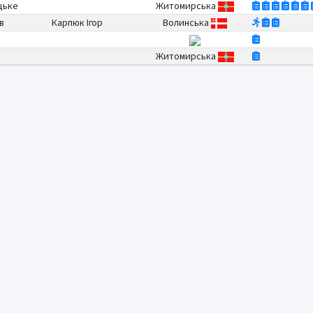
цьке
Житомирська
в
Карпюк Ігор
Волинська
Житомирська