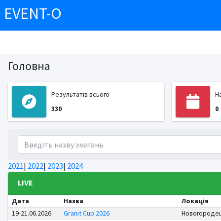
EVENT-O
Головна
Результатів всього
Н
330
0
2021
|
2022
|
2023
|
2024
LIVE
Дата
Назва
Локація
19-21.06.2026
Granit Cup 2026
Новогороде