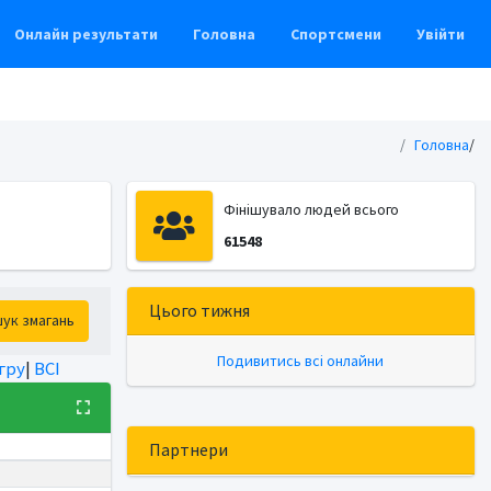
Онлайн результати
Головна
Спортсмени
Увійти
Головна
/
Фінішувало людей всього
61548
Цього тижня
ук змагань
Подивитись всі онлайни
гру
|
ВСІ
Партнери