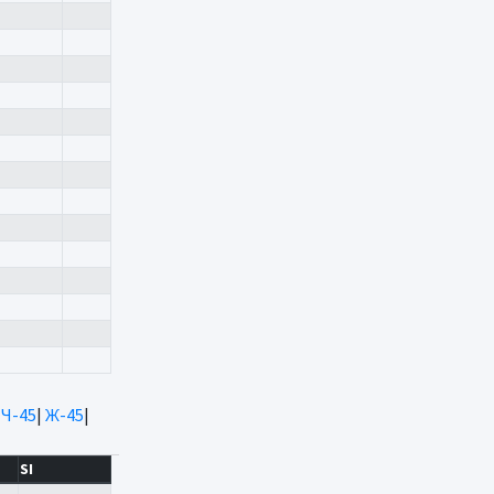
|
Ч-45
|
Ж-45
|
SI