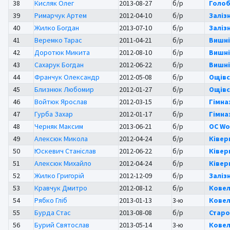
38
Кисляк Олег
2013-08-27
б/р
Голоб
39
Римарчук Артем
2012-04-10
б/р
Заліз
40
Жилко Богдан
2013-07-10
б/р
Заліз
41
Веремко Тарас
2011-04-21
б/р
Вишні
42
Доротюк Микита
2012-08-10
б/р
Вишні
43
Сахарук Богдан
2012-06-22
б/р
Вишні
44
Франчук Олександр
2012-05-08
б/р
Ощівс
45
Близнюк Любомир
2012-01-27
б/р
Ощівс
46
Войтюк Ярослав
2012-03-15
б/р
Гімна
47
Гурба Захар
2012-01-17
б/р
Гімна
48
Черняк Максим
2013-06-21
б/р
OC Wo
49
Алексюк Микола
2012-04-24
б/р
Ківер
50
Юскевич Станіслав
2012-06-22
б/р
Ківер
51
Алексюк Михайло
2012-04-24
б/р
Ківер
52
Жилко Григорій
2012-12-09
б/р
Заліз
53
Кравчук Дмитро
2012-08-12
б/р
Ковел
54
Рябко Гліб
2013-01-13
3-ю
Ковел
55
Бурда Стас
2013-08-08
б/р
Стар
56
Бурий Святослав
2013-05-14
3-ю
Ковел