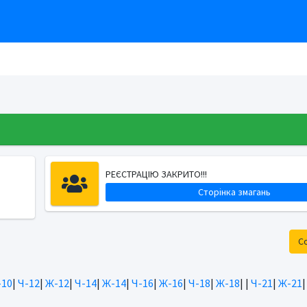
РЕЄСТРАЦІЮ ЗАКРИТО!!!
Сторінка змагань
С
10
|
Ч-12
|
Ж-12
|
Ч-14
|
Ж-14
|
Ч-16
|
Ж-16
|
Ч-18
|
Ж-18
|
|
Ч-21
|
Ж-21