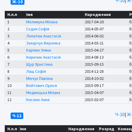
Ч-10
|
Ж-
Ж-10
Н.п.п
Імя
Народження
Р
1
Мелимука Мілана
2017-04-20
б
2
Сєдих Софія
2014-05-07
б
3
Лопатюк Анастасія
2014-06-02
б
4
Захарчук Вероніка
2014-03-21
б
5
Карпюк Уляна
2015-04-27
б
6
Киричик Анастасія
2014-08-13
б
7
Щур Христина
2015-09-15
б
8
Лащ Софія
2014-12-28
б
9
Мінчук Павліна
2014-10-02
б
10
Войтович Орися
2015-09-17
б
11
Медвецька Мілана
2015-04-07
б
12
Кислюк Анна
2015-02-07
б
Ч-10
|
Ж-
Ч-12
Н.п.п
Імя
Народження
Розряд
Коман