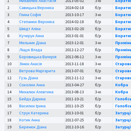
1
Михайлюк Анастасія
2013-05-02
3-ю
Борати
2
Савицька Вероніка
2024-02-18
б/р
Борати
3
Глина Софія
2013-10-17
3-ю
Борати
4
Степанюк Вероніка
2024-02-18
б/р
Борати
5
Шмідт Аліна
2013-02-20
б/р
Борати
6
Кучерук Анна
2013-01-01
б/р
Борати
7
Мельник Діана
2023-12-01
3-ю
Промінь
8
Ліщук Влада
2012-12-27
б/р
Промінь
9
Боровицька Валерія
2012-06-12
3-ю
Промінь
10
Зінюк Анасія
2013-11-18
3-ю
Старов
11
Ветрова Маргарита
2013-07-01
б/р
Старов
12
Гузь Діана
2012-11-12
3-ю
Старов
13
Соколюк Анна
2013-04-27
б/р
Кобра
14
Михалюк Алевтина
2013-08-13
3-ю
Кобра
15
Бейда Дарина
2011-10-21
б/р
Голобсь
16
Василюк Ірина
2011-10-25
б/р
Голобсь
17
Струк Катерина
2013-10-01
б/р
Затурців
18
Котик Анна
2012-07-25
б/р
Затурців
19
Беренюк Діана
2012-10-16
б/р
Затурців