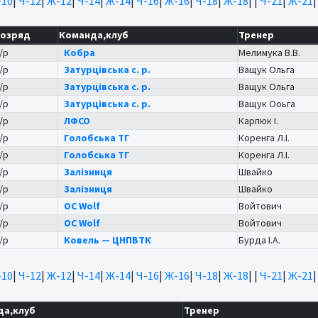
10
|
Ч-12
|
Ж-12
|
Ч-14
|
Ж-14
|
Ч-16
|
Ж-16
|
Ч-18
|
Ж-18
|
|
Ч-21
|
Ж-21
озряд
Команда,клуб
Тренер
/р
Кобра
Мелимука В.В.
/р
Затурцівська с. р.
Ващук Ольга
/р
Затурцівська с. р.
Ващук Ольга
/р
Затурцівська с. р.
Ващук Ооьга
/р
ЛФСО
Карпюк І.
/р
Голобська ТГ
Коренга Л.І.
/р
Голобська ТГ
Коренга Л.І.
/р
Залізниця
Швайко
/р
Залізниця
Швайко
/р
OC Wolf
Войтович
/р
OC Wolf
Войтович
/р
Ковель — ЦНПВТК
Бурда І.А.
10
|
Ч-12
|
Ж-12
|
Ч-14
|
Ж-14
|
Ч-16
|
Ж-16
|
Ч-18
|
Ж-18
|
|
Ч-21
|
Ж-21
да,клуб
Тренер