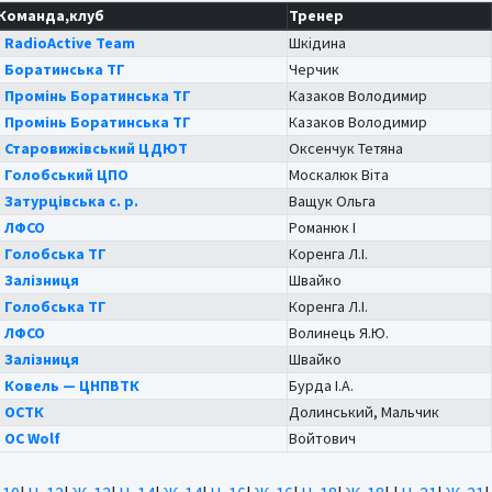
Команда,клуб
Тренер
RadioActive Team
Шкідина
Боратинська ТГ
Черчик
Промінь Боратинська ТГ
Казаков Володимир
Промінь Боратинська ТГ
Казаков Володимир
Старовижівський ЦДЮТ
Оксенчук Тетяна
Голобський ЦПО
Москалюк Віта
Затурцівська с. р.
Ващук Ольга
ЛФСО
Романюк І
Голобська ТГ
Коренга Л.І.
Залізниця
Швайко
Голобська ТГ
Коренга Л.І.
ЛФСО
Волинець Я.Ю.
Залізниця
Швайко
Ковель — ЦНПВТК
Бурда І.А.
ОСТК
Долинський, Мальчик
OC Wolf
Войтович