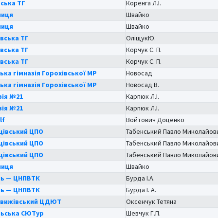
ська ТГ
Коренга Л.І.
ниця
Швайко
ниця
Швайко
вська ТГ
ОліщукЮ.
вська ТГ
Корчук С. П.
вська ТГ
Корчук С. П.
ька гімназія Горохівської МР
Новосад
ька гімназія Горохівської МР
Новосад В.
зія №21
Карпюк Л.І.
зія №21
Карпюк Л.І.
lf
Войтович Доценко
цівський ЦПО
Табенський Павло Миколайов
цівський ЦПО
Табенський Павло Миколайов
цівський ЦПО
Табенський Павло Миколайов
ниця
Швайко
ь — ЦНПВТК
Бурда І.А.
ь — ЦНПВТК
Бурда І. А.
овижівський ЦДЮТ
Оксенчук Тетяна
ьська СЮТур
Шевчук Г.П.