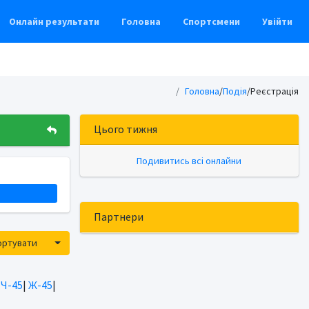
Онлайн результати
Головна
Спортсмени
Увійти
Головна
/
Подія
/Реєстрація
Цього тижня
Подивитись всі онлайни
Партнери
Toggle Dropdown
ортувати
|
Ч-45
|
Ж-45
|