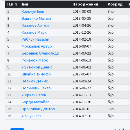
Н.п.п
Імя
Народження
Розряд
1
Кальчук Ілля
2014-08-08
3-ю
2
Ващенко Матвій
2013-05-25
б/р
3
Казаков Артем
2014-04-26
3-ю
4
Казаков Марк
2015-12-26
б/р
5
Рябчун Назарій
2014-02-18
б/р
6
Москалюк Артур
2016-08-07
б/р
7
Беренюк Олександр
2014-03-22
б/р
8
Романюк Марк
2014-06-13
б/р
9
Лученінов Денис
2014-06-02
б/р
10
Швайко Тимофій
2017-05-07
б/р
11
Чеснюк Денис
2014-09-24
б/р
12
Волинець Захар
2016-06-27
б/р
13
Деркач Євген
2014-11-13
б/р
14
Бурда Михайло
2014-11-20
б/р
15
Прокопюк Дмитро
2014-01-01
3-ю
16
Ляшук Ілля
2014-07-10
б/р