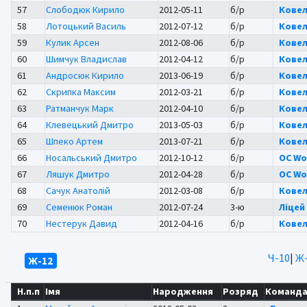
57
Слободюк Кирило
2012-05-11
б/р
Ковел
58
Лотоцький Василь
2012-07-12
б/р
Ковел
59
Кулик Арсен
2012-08-06
б/р
Ковел
60
Шимчук Владислав
2012-04-12
б/р
Ковел
61
Андросюк Кирило
2013-06-19
б/р
Ковел
62
Скрипка Максим
2012-03-21
б/р
Ковел
63
Ратманчук Марк
2012-04-10
б/р
Ковел
64
Клевецький Дмитро
2013-05-03
б/р
Ковел
65
Шпеко Артем
2013-07-21
б/р
Ковел
66
Носальський Дмитро
2012-10-12
б/р
OC Wo
67
Ляшук Дмитро
2012-04-28
б/р
OC Wo
68
Сачук Анатолій
2012-03-08
б/р
Ковел
69
Семенюк Роман
2012-07-24
3-ю
Ліцей 
70
Нестерук Давид
2012-04-16
б/р
Ковел
Ч-10
|
Ж-
Ж-12
Н.п.п
Імя
Народження
Розряд
Команда