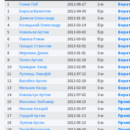
1
Гожик Гліб
2012-06-27
2-ю
Борат
2
Береза Валентин
2012-04-30
б/р
Борат
3
Демков Олександр
2013-01-01
3-ю
Борат
4
Козицький Олександр
2013-03-19
б/р
Борат
5
Ковальов Артем
2013-03-02
б/р
Борат
6
Павліха Роман
2012-03-02
б/р
Борат
7
Грищук Станіслав
2013-02-02
б/р
Борат
8
Миронюк Денис
2013-01-01
3-ю
Борат
9
Полич Артем
2013-02-20
б/р
Борат
10
Кривдюк Захар
2012-02-05
3-ю
Борат
11
Пугінець Тимофій
2012-07-22
3-ю
Борат
12
Васейко Арсен
2012-02-20
б/р
Борат
13
Мельник Назар
2012-02-03
3-ю
Борат
14
Ковальчук Артем
2012-07-02
3-ю
Борат
15
Моколюк Любомир
2013-04-23
3-ю
Промі
16
Мисник Назарій
2013-03-07
3-ю
Промі
17
Гордей Артем
2012-01-13
3-ю
Промі
18
Луппов Арсен
2012-05-23
3-ю
Промі
19
Тесля Владислав
2012-06-30
3-ю
Промі