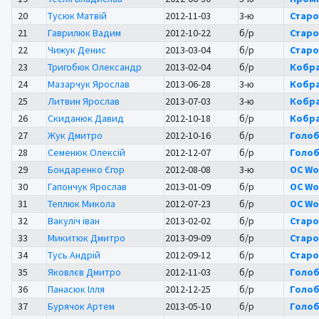
20
Тусюк Матвій
2012-11-03
3-ю
Стар
21
Гаврилюк Вадим
2012-10-22
б/р
Стар
22
Чижук Денис
2013-03-04
б/р
Стар
23
Тригобюк Олександр
2013-02-04
б/р
Кобр
24
Мазарчук Ярослав
2013-06-28
3-ю
Кобр
25
Литвин Ярослав
2013-07-03
3-ю
Кобр
26
Скиданюк Давид
2012-10-18
б/р
Кобр
27
Жук Дмитро
2012-10-16
б/р
Голоб
28
Семенюк Олексій
2012-12-07
б/р
Голоб
29
Бондаренко Єгор
2012-08-08
3-ю
OC Wo
30
Гапончук Ярослав
2013-01-09
б/р
OC Wo
31
Теплюк Микола
2012-07-23
б/р
OC Wo
32
Вакуліч іван
2013-02-02
б/р
Стар
33
Микитюк Дмитро
2013-09-09
б/р
Стар
34
Тусь Андрій
2012-09-12
б/р
Стар
35
Яковлєв Дмитро
2012-11-03
б/р
Голоб
36
Панасюк Ілля
2012-12-25
б/р
Голоб
37
Бурячок Артем
2013-05-10
б/р
Голоб