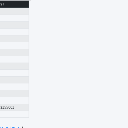
SI
2155001