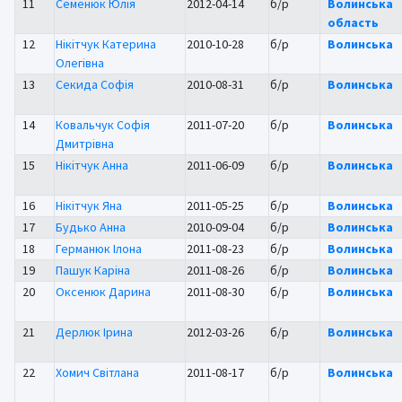
11
Семенюк Юлія
2012-04-14
б/р
Волинська
область
12
Нікітчук Катерина
2010-10-28
б/р
Волинська
Олегівна
13
Секида Софія
2010-08-31
б/р
Волинська
14
Ковальчук Софія
2011-07-20
б/р
Волинська
Дмитрівна
15
Нікітчук Анна
2011-06-09
б/р
Волинська
16
Нікітчук Яна
2011-05-25
б/р
Волинська
17
Будько Анна
2010-09-04
б/р
Волинська
18
Германюк Ілона
2011-08-23
б/р
Волинська
19
Пашук Каріна
2011-08-26
б/р
Волинська
20
Оксенюк Дарина
2011-08-30
б/р
Волинська
21
Дерлюк Ірина
2012-03-26
б/р
Волинська
22
Хомич Світлана
2011-08-17
б/р
Волинська