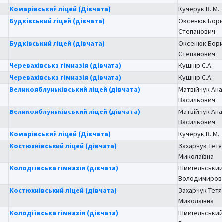
Комарівський ліцей (Дівчата)
Кучерук В. М.
Будківський ліцей (дівчата)
Оксенюк Бор
Степанович
Будківський ліцей (дівчата)
Оксенюк Бор
Степанович
Черевахівська гімназія (дівчата)
Кушнір С.А.
Черевахівська гімназія (дівчата)
Кушнір С.А.
Великояблуньківський ліцей (дівчата)
Матвійчук Ана
Васильович
Великояблуньківський ліцей (дівчата)
Матвійчук Ана
Васильович
Комарівський ліцей (Дівчата)
Кучерук В. М.
Костюхнівський ліцей (дівчата)
Захарчук Тетя
Миколаївна
Колодіївська гімназія (дівчата)
Шмигельський
Володимиров
Костюхнівський ліцей (дівчата)
Захарчук Тетя
Миколаївна
Колодіївська гімназія (дівчата)
Шмигельський