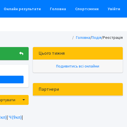
Онлайн результати
Головна
Спортсмени
Увійти
Головна
/
Подія
/Реєстрація
Цього тижня
Подивитись всі онлайни
Партнери
Toggle Dropdown
ортувати
8кл)
|
Ч(9кл)
|