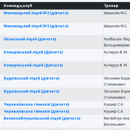
Команда,клуб
Тренер
Маневицький ліцей №2 (дівчата)
Шишолік М.С.
Маневицький ліцей №2 (дівчата)
Шишолік М.С.
Оконський ліцей (дівчата)
Колбасюк Лю
Володимирівн
Комарівський ліцей (Дівчата)
Кучерук В. М.
Комарівський ліцей (Дівчата)
Кучерук В. М.
Будківський ліцей (дівчата)
Оксенюк Бор
Степанович
Будківський ліцей (дівчата)
Оксенюк Бор
Степанович
Черевахівська гімназія (дівчата)
Кушнір С.А.
Черевахівська гімназія (дівчата)
Кушнір С.А.
Великояблуньківський ліцей (дівчата)
Матвійчук Ана
Васильович