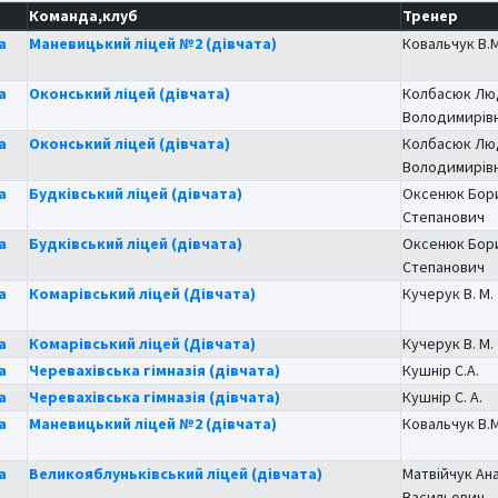
Команда,клуб
Тренер
а
Маневицький ліцей №2 (дівчата)
Ковальчук В.М
а
Оконський ліцей (дівчата)
Колбасюк Лю
Володимирів
а
Оконський ліцей (дівчата)
Колбасюк Лю
Володимирів
а
Будківський ліцей (дівчата)
Оксенюк Бор
Степанович
а
Будківський ліцей (дівчата)
Оксенюк Бор
Степанович
а
Комарівський ліцей (Дівчата)
Кучерук В. М.
а
Комарівський ліцей (Дівчата)
Кучерук В. М.
а
Черевахівська гімназія (дівчата)
Кушнір С.А.
а
Черевахівська гімназія (дівчата)
Кушнір С. А.
а
Маневицький ліцей №2 (дівчата)
Ковальчук В.М
а
Великояблуньківський ліцей (дівчата)
Матвійчук Ан
Васильович