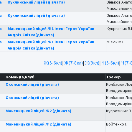
а
Куклинський ліцей (дівчата)
Зіньков Анато
Миколайович
а
Куклинський ліцей (дівчата)
Зіньков Анато
Миколайович
а
Маневицький ліцей №1 імені Героя України
Купріянчик В.
Андрія Снітка(дівчата)
а
Маневицький ліцей №1 імені Героя України
Мізюк М.І.
Андрія Снітка(дівчата)
Ж(5-6кл)
|
Ж(7-8кл)
|
Ж(9кл)
|
Ч(5-6кл)
|
Ч(7-
Команда,клуб
Тренер
Оконський ліцей (дівчата)
Колбасюк Лю
Володимирів
Оконський ліцей (дівчата)
Колбасюк Лю
Володимирів
Маневицький ліцей №2 (дівчата)
Куприянчик В.І
Маневицький ліцей №2 (дівчата)
Войтенко І.Г.