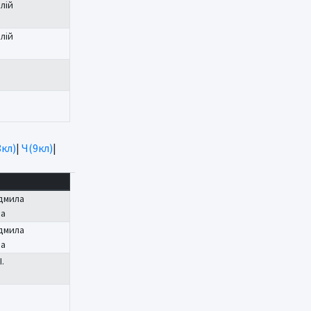
лій
лій
І
8кл)
|
Ч(9кл)
|
дмила
на
дмила
на
.