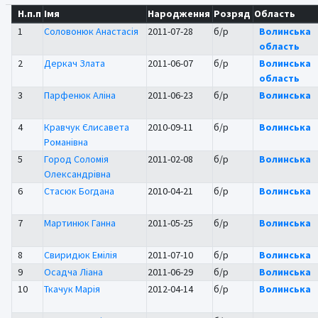
Н.п.п
Імя
Народження
Розряд
Область
1
Соловонюк Анастасія
2011-07-28
б/р
Волинська
область
2
Деркач Злата
2011-06-07
б/р
Волинська
область
3
Парфенюк Аліна
2011-06-23
б/р
Волинська
4
Кравчук Єлисавета
2010-09-11
б/р
Волинська
Романівна
5
Город Соломія
2011-02-08
б/р
Волинська
Олександрівна
6
Стасюк Богдана
2010-04-21
б/р
Волинська
7
Мартинюк Ганна
2011-05-25
б/р
Волинська
8
Свиридюк Емілія
2011-07-10
б/р
Волинська
9
Осадча Ліана
2011-06-29
б/р
Волинська
10
Ткачук Марія
2012-04-14
б/р
Волинська