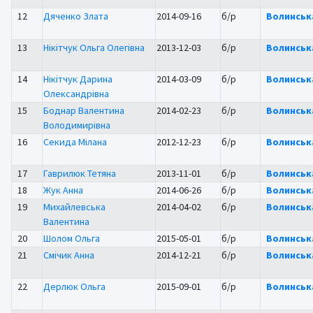
12
Дяченко Злата
2014-09-16
б/р
Волинськ
13
Нікітчук Ольга Олегівна
2013-12-03
б/р
Волинськ
14
Нікітчук Дарина
2014-03-09
б/р
Волинськ
Олександрівна
15
Боднар Валентина
2014-02-23
б/р
Волинськ
Володимирівна
16
Секида Мілана
2012-12-23
б/р
Волинськ
17
Гаврилюк Тетяна
2013-11-01
б/р
Волинськ
18
Жук Анна
2014-06-26
б/р
Волинськ
19
Михайлевська
2014-04-02
б/р
Волинськ
Валентина
20
Шолом Ольга
2015-05-01
б/р
Волинськ
21
Смічик Анна
2014-12-21
б/р
Волинськ
22
Дерлюк Ольга
2015-09-01
б/р
Волинськ