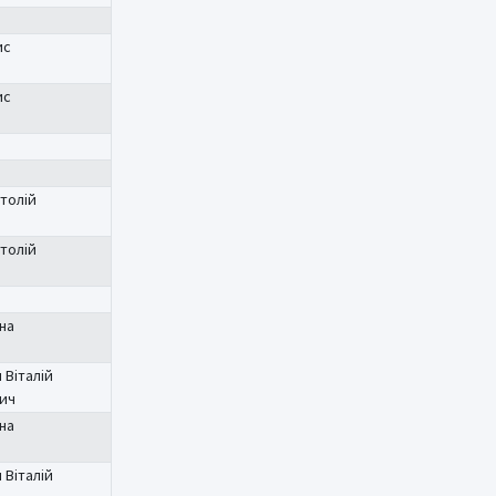
ис
ис
толій
толій
на
 Віталій
ич
на
 Віталій