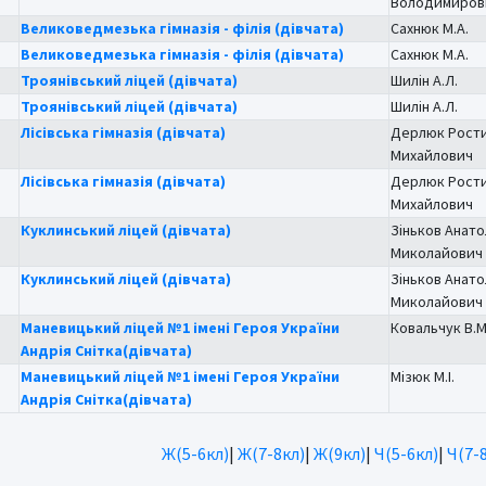
Володимиров
Великоведмезька гімназія - філія (дівчата)
Сахнюк М.А.
Великоведмезька гімназія - філія (дівчата)
Сахнюк М.А.
Троянівський ліцей (дівчата)
Шилін А.Л.
Троянівський ліцей (дівчата)
Шилін А.Л.
Лісівська гімназія (дівчата)
Дерлюк Рост
Михайлович
Лісівська гімназія (дівчата)
Дерлюк Рост
Михайлович
Куклинський ліцей (дівчата)
Зіньков Анато
Миколайович
Куклинський ліцей (дівчата)
Зіньков Анато
Миколайович
Маневицький ліцей №1 імені Героя України
Ковальчук В.М
Андрія Снітка(дівчата)
Маневицький ліцей №1 імені Героя України
Мізюк М.І.
Андрія Снітка(дівчата)
Ж(5-6кл)
|
Ж(7-8кл)
|
Ж(9кл)
|
Ч(5-6кл)
|
Ч(7-