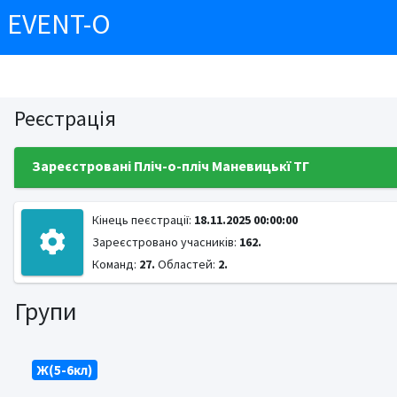
EVENT-O
Реєстрація
Зареєстровані Пліч-о-пліч Маневицькї ТГ
Кінець пеєстрації:
18.11.2025 00:00:00
Зареєстровано учасників:
162.
Команд:
27.
Областей:
2.
Групи
Ж(5-6кл)