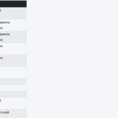
.
дмила
на
дмила
на
ис
ис
.
атолій