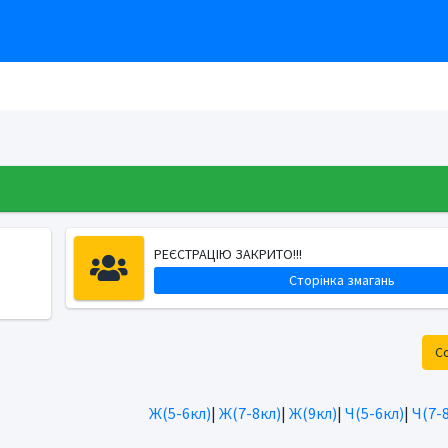
РЕЄСТРАЦІЮ ЗАКРИТО!!!
Сторінка змагань
С
Ж(5-6кл)
|
Ж(7-8кл)
|
Ж(9кл)
|
Ч(5-6кл)
|
Ч(7-