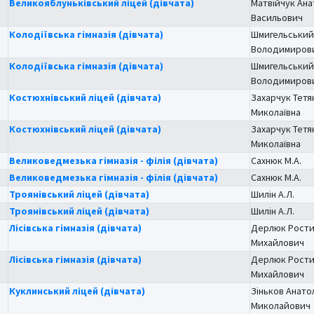
Великояблуньківський ліцей (дівчата)
Матвійчук Ана
Васильович
Колодіївська гімназія (дівчата)
Шмигельський 
Володимиров
Колодіївська гімназія (дівчата)
Шмигельський 
Володимиров
Костюхнівський ліцей (дівчата)
Захарчук Тетя
Миколаївна
Костюхнівський ліцей (дівчата)
Захарчук Тетя
Миколаївна
Великоведмезька гімназія - філія (дівчата)
Сахнюк М.А.
Великоведмезька гімназія - філія (дівчата)
Сахнюк М.А.
Троянівський ліцей (дівчата)
Шилін А.Л.
Троянівський ліцей (дівчата)
Шилін А.Л.
Лісівська гімназія (дівчата)
Дерлюк Рости
Михайлович
Лісівська гімназія (дівчата)
Дерлюк Рости
Михайлович
Куклинський ліцей (дівчата)
Зіньков Анато
Миколайович