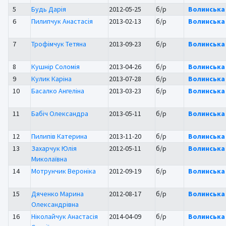
5
Будь Дарія
2012-05-25
б/р
Волинська
6
Пилипчук Анастасія
2013-02-13
б/р
Волинська
7
Трофімчук Тетяна
2013-09-23
б/р
Волинська
8
Кушнір Соломія
2013-04-26
б/р
Волинська
9
Кулик Каріна
2013-07-28
б/р
Волинська
10
Басалко Ангеліна
2013-03-23
б/р
Волинська
11
Бабіч Олександра
2013-05-11
б/р
Волинська
12
Пилипів Катерина
2013-11-20
б/р
Волинська
13
Захарчук Юлія
2012-05-11
б/р
Волинська
Миколаївна
14
Мотрунчик Вероніка
2012-09-19
б/р
Волинська
15
Дяченко Марина
2012-08-17
б/р
Волинська
Олександрівна
16
Ніколайчук Анастасія
2014-04-09
б/р
Волинська