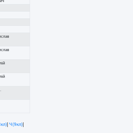
ич
ислав
ислав
лій
лій
.
8кл)
|
Ч(9кл)
|