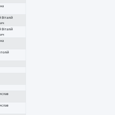
яна
 Віталій
вич
 Віталій
вич
яна
атолій
ислав
ислав