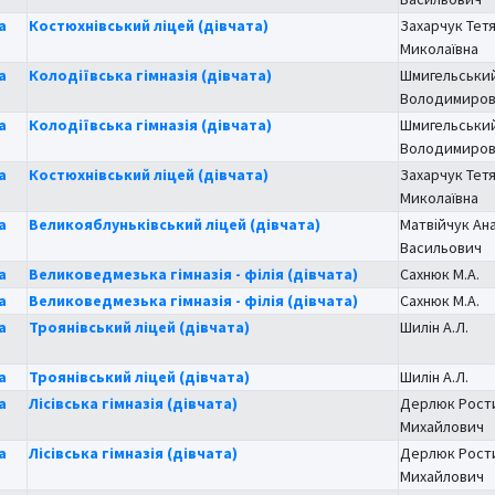
а
Костюхнівський ліцей (дівчата)
Захарчук Тет
Миколаївна
а
Колодіївська гімназія (дівчата)
Шмигельський
Володимиро
а
Колодіївська гімназія (дівчата)
Шмигельський
Володимиро
а
Костюхнівський ліцей (дівчата)
Захарчук Тет
Миколаївна
а
Великояблуньківський ліцей (дівчата)
Матвійчук Ан
Васильович
а
Великоведмезька гімназія - філія (дівчата)
Сахнюк М.А.
а
Великоведмезька гімназія - філія (дівчата)
Сахнюк М.А.
а
Троянівський ліцей (дівчата)
Шилін А.Л.
а
Троянівський ліцей (дівчата)
Шилін А.Л.
а
Лісівська гімназія (дівчата)
Дерлюк Рост
Михайлович
а
Лісівська гімназія (дівчата)
Дерлюк Рост
Михайлович