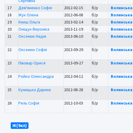
Сергіївна
17
Дем'яненко Софія
2012-02-15
б/р
Волинська
18
Жук Олена
2012-06-08
б/р
Волинська
19
Книш Ольга
2013-02-14
б/р
Волинська
20
Оніщук Вероніка
2013-11-19
б/р
Волинська
21
Оксенюк Надія
2013-06-10
б/р
Волинська
22
Оксенюк Софія
2013-09-29
б/р
Волинська
23
Півовар Орися
2013-09-27
б/р
Волинська
24
Ройко Олександра
2012-04-12
б/р
Волинська
25
Куницька Дарина
2012-08-28
б/р
Волинська
26
Рель Софія
2012-10-03
б/р
Волинська
Ж(9кл)