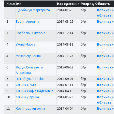
Н.п.п
Імя
Народження
Розряд
Область
1
Щербачук Маргарита
2014-01-20
б/р
Волинськ
область
2
Бабич Ангеліна
2014-08-22
б/р
Волинськ
3
Колбасюк Вікторія
2013-12-14
б/р
Волинськ
4
Ухова Марта
2014-08-13
б/р
Волинськ
5
Михальчук Анна
2014-11-25
б/р
Волинськ
6
Ліщук Єлизавета
2015-06-23
б/р
Волинськ
Андріївна
7
Патейчук Ангеліна
2014-09-01
б/р
Волинськ
8
Смічик Ольга
2015-07-11
б/р
Волинськ
9
Смічик Софія Вадимівна
2014-04-19
б/р
Волинськ
10
Смічик Дарина
2014-05-28
б/р
Волинськ
область
11
Косинець Ангеліна
2014-04-04
б/р
Волинськ