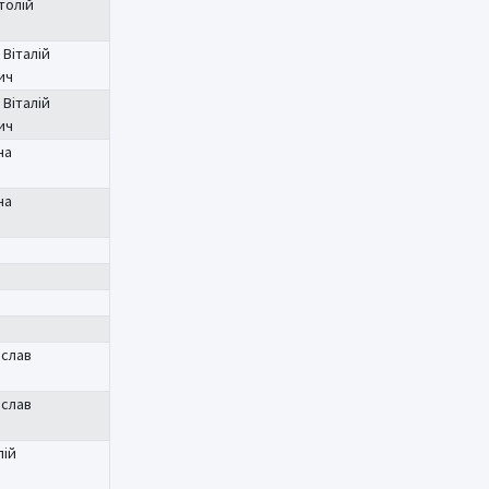
толій
Віталій
ич
Віталій
ич
на
на
слав
слав
лій