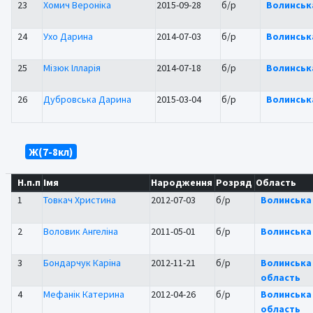
23
Хомич Вероніка
2015-09-28
б/р
Волинськ
24
Ухо Дарина
2014-07-03
б/р
Волинськ
25
Мізюк Ілларія
2014-07-18
б/р
Волинськ
26
Дубровська Дарина
2015-03-04
б/р
Волинськ
Ж(7-8кл)
Н.п.п
Імя
Народження
Розряд
Область
1
Товкач Христина
2012-07-03
б/р
Волинська
2
Воловик Ангеліна
2011-05-01
б/р
Волинська
3
Бондарчук Каріна
2012-11-21
б/р
Волинська
область
4
Мефанік Катерина
2012-04-26
б/р
Волинська
область