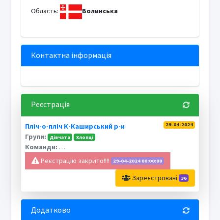
Область:
Волинська
Контактна інформація
Реєстрація
29-04-2024
Пліч-о-пліч К-Каширський р-н
Групи:
Дівчата
Хлопці
Команди:
Маневицький ліцей 1 імені Героя України Андрія Снітка
ЗЗС
Реєстрацію закрито!!!!
29-04-2024 00:00:00
Зареєстровані
36
Додатково