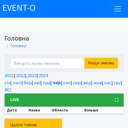
EVENT-O
Головна
Головна
/
Пошук змагань
2021
|
2022
|
2023
|
2024
січ
|
лют
|
бер
|
кві
|
тра
|
чер
|
лип
|
сер
|
вер
|
жов
|
лис
|
гру
|
ВСІ
LIVE
Дата
Назва
Область
Більше
Цього тижня